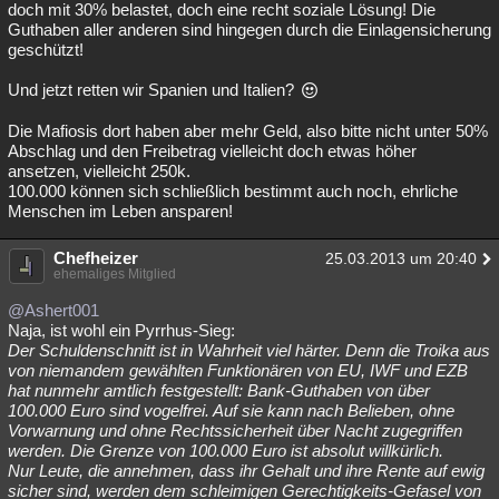
doch mit 30% belastet, doch eine recht soziale Lösung! Die
Besucht
Teilgenommen
Alle
Neue
Geschlossen
Guthaben aller anderen sind hingegen durch die Einlagensicherung
geschützt!
Lesenswert
Schlüsselwörter
Und jetzt retten wir Spanien und Italien?
Die Mafiosis dort haben aber mehr Geld, also bitte nicht unter 50%
Abschlag und den Freibetrag vielleicht doch etwas höher
ansetzen, vielleicht 250k.
100.000 können sich schließlich bestimmt auch noch, ehrliche
Menschen im Leben ansparen!
Chefheizer
25.03.2013 um 20:40
ehemaliges Mitglied
@Ashert001
Naja, ist wohl ein Pyrrhus-Sieg:
Der Schuldenschnitt ist in Wahrheit viel härter. Denn die Troika aus
von niemandem gewählten Funktionären von EU, IWF und EZB
hat nunmehr amtlich festgestellt: Bank-Guthaben von über
100.000 Euro sind vogelfrei. Auf sie kann nach Belieben, ohne
Vorwarnung und ohne Rechtssicherheit über Nacht zugegriffen
werden. Die Grenze von 100.000 Euro ist absolut willkürlich.
Nur Leute, die annehmen, dass ihr Gehalt und ihre Rente auf ewig
sicher sind, werden dem schleimigen Gerechtigkeits-Gefasel von