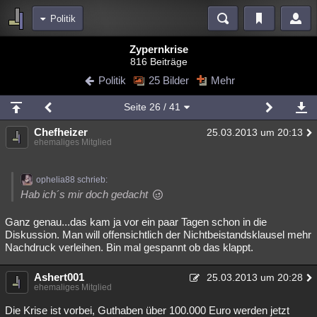
Politik
Bereiche
Zypernkrise
816 Beiträge
Echtzeit
Diskussionen
Blogs
Videos
Statistiken
Politik
25 Bilder
Mehr
Chat
Wiki
Neuigkeiten
3
Seite
26
/ 41
meine Rubriken
Chefheizer
25.03.2013 um 20:13
Menschen
Wissenschaft
Politik
Mystery
Kriminalfälle
ehemaliges Mitglied
Spiritualität
Verschwörungen
Technologie
Ufologie
ophelia88 schrieb:
Natur
Umfragen
Unterhaltung
Hab ich´s mir doch gedacht
weitere Rubriken
Ganz genau...das kam ja vor ein paar Tagen schon in die
Diskussion. Man will offensichtlich der Nichtbeistandsklausel mehr
Philosophie
Träume
Orte
Esoterik
Literatur
Nachdruck verleihen. Bin mal gespannt ob das klappt.
Astronomie
Helpdesk
Gruppen
Gaming
Filme
Ashert001
25.03.2013 um 20:28
ehemaliges Mitglied
Musik
Clash
Verbesserungen
Allmystery
English
Die Krise ist vorbei, Guthaben über 100.000 Euro werden jetzt
Übersichten