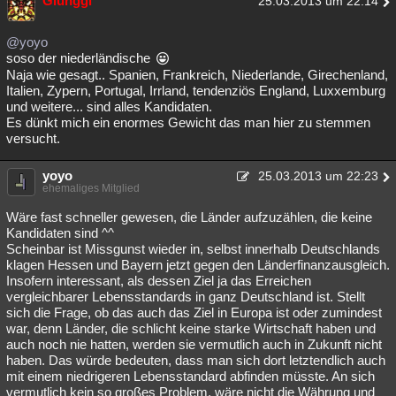
Glünggi
25.03.2013 um 22:14
@yoyo
soso der niederländische
Naja wie gesagt.. Spanien, Frankreich, Niederlande, Girechenland,
Italien, Zypern, Portugal, Irrland, tendenziös England, Luxxemburg
und weitere... sind alles Kandidaten.
Es dünkt mich ein enormes Gewicht das man hier zu stemmen
versucht.
yoyo
25.03.2013 um 22:23
ehemaliges Mitglied
Wäre fast schneller gewesen, die Länder aufzuzählen, die keine
Kandidaten sind ^^
Scheinbar ist Missgunst wieder in, selbst innerhalb Deutschlands
klagen Hessen und Bayern jetzt gegen den Länderfinanzausgleich.
Insofern interessant, als dessen Ziel ja das Erreichen
vergleichbarer Lebensstandards in ganz Deutschland ist. Stellt
sich die Frage, ob das auch das Ziel in Europa ist oder zumindest
war, denn Länder, die schlicht keine starke Wirtschaft haben und
auch noch nie hatten, werden sie vermutlich auch in Zukunft nicht
haben. Das würde bedeuten, dass man sich dort letztendlich auch
mit einem niedrigeren Lebensstandard abfinden müsste. An sich
vermutlich kein so großes Problem, wäre nicht die Währung und