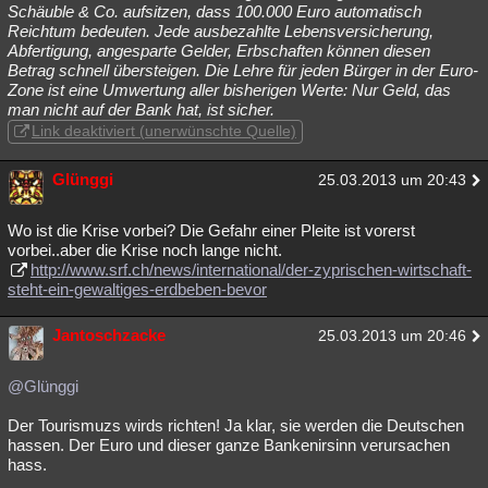
Schäuble & Co. aufsitzen, dass 100.000 Euro automatisch
Reichtum bedeuten. Jede ausbezahlte Lebensversicherung,
Abfertigung, angesparte Gelder, Erbschaften können diesen
Betrag schnell übersteigen. Die Lehre für jeden Bürger in der Euro-
Zone ist eine Umwertung aller bisherigen Werte: Nur Geld, das
man nicht auf der Bank hat, ist sicher.
Link deaktiviert (unerwünschte Quelle)
Glünggi
25.03.2013 um 20:43
Wo ist die Krise vorbei? Die Gefahr einer Pleite ist vorerst
vorbei..aber die Krise noch lange nicht.
http://www.srf.ch/news/international/der-zyprischen-wirtschaft-
steht-ein-gewaltiges-erdbeben-bevor
Jantoschzacke
25.03.2013 um 20:46
@Glünggi
Der Tourismuzs wirds richten! Ja klar, sie werden die Deutschen
hassen. Der Euro und dieser ganze Bankenirsinn verursachen
hass.