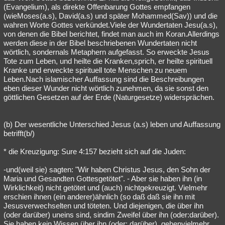
(Evangelium), als direkte Offenbarung Gottes empfangen
(wieMoses(a.s), David(a.s) und später Mohammed(Sav)) und die
wahren Worte Gottes verkündet.Viele der Wundertaten Jesu(a.s),
von denen die Bibel berichtet, findet man auch im Koran.Allerdings
werden diese in der Bibel beschriebenen Wundertaten nicht
wörtlich, sondernals Metaphern aufgefasst. So erweckte Jesus
Tote zum Leben, und heilte die Kranken,sprich, er heilte spirituell
Kranke und erweckte spirituell tote Menschen zu neuem
Leben.Nach islamischer Auffassung sind die Beschreibungen
eben dieser Wunder nicht wörtlich zunehmen, da sie sonst den
göttlichen Gesetzen auf der Erde (Naturgesetze) widersprächen.
(b) Der wesentliche Unterschied Jesus (a.s) leben und Auffassung
betrifft(b/)
* die Kreuzigung: Sure 4:157 bezieht sich auf die Juden:
-und(weil sie) sagten: "Wir haben Christus Jesus, den Sohn der
Maria und Gesandten Gottesgetötet". - Aber sie haben ihn (in
Wirklichkeit) nicht getötet und (auch) nichtgekreuzigt. Vielmehr
erschien ihnen (ein anderer)ähnlich (so daß daß sie ihn mit
Jesusverwechselten und töteten. Und diejenigen, die über ihn
(oder darüber) uneins sind, sindim Zweifel über ihn (oder:darüber).
Sie haben kein Wissen über ihn (oder: darüber), gehenvielmehr