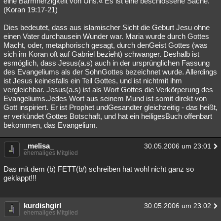
eine Barmherzigkeit von Uns.« Es ist eine beschlossene Sache."
(Koran 19:17-21)
Dies bedeutet, dass aus islamischer Sicht die Geburt Jesu ohne
einen Vater durchausein Wunder war. Maria wurde durch Gottes
Macht, oder, metaphorisch gesagt, durch denGeist Gottes (was
sich im Koran oft auf Gabriel bezieht) schwanger. Deshalb ist
esmöglich, dass Jesus(a.s) auch in der ursprünglichen Fassung
des Evangeliums als der SohnGottes bezeichnet wurde. Allerdings
ist Jesus keinesfalls ein Teil Gottes, und ist nichtmit ihm
vergleichbar. Jesus(a.s) ist als Wort Gottes die Verkörperung des
Evangeliums.Jedes Wort aus seinem Mund ist somit direkt von
Gott inspiriert. Er ist Prophet undGesandter gleichzeitig - das heißt,
er verkündet Gottes Botschaft, und hat ein heiligesBuch offenbart
bekommen, das Evangelium.
_melisa_
30.05.2006 um 23:01
ehemaliges Mitglied
Das mit dem (b) FETT(b/) schreiben hat wohl nicht ganz so
geklappt!!!
kurdishgirl
30.05.2006 um 23:02
ehemaliges Mitglied