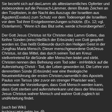
Sie bezieht sich auf dasLamm als alttestamentliches Opfertier und
insbesondere auf die Pessach-Lämmer, deren Blutals Zeichen an
den Türpfosten, in der Nacht des Auszugs der Israeliten aus
Ägypten(Exodus) zum Schutz vor dem Todesengel die Israeliten
vor dem Tod ihrer ErstgeborenenJungen schützte. (Ex. 12; vgl.
Osterlamm). "Wenn ich das Blut sehe, werde ichvorübergehen".
Der Gott Jesus Christus ist für Christen das Lamm Gottes, das
fürihre Sünden (einschließlich der Erbsünde) von Gott geopfert
worden ist. Das heißt Gottwurde durch den Heiligen Geist in der
Jungfrau Maria Mensch. Dieser menschgewordene GottJesus
Christus, ist das Mittel, das durch seinen Tod am Kreuz
stellvertretend für dieSünde aller Menschen leidet und stirbt.
Christen nennen dies Befreiung vom Tod oder - imHinblick auf die
Auferstehung Christi - Tod, der Leben geworden ist. Die Lehre von
derererbten Sünde (Erbsünde) war eine theologische
Neueineinführung der ersten Christen,namentlich des Apostels
Paulus von Tarsus (der zuvor ein strenger Pharisäer war),
ebensowie die Vorstellungen, dass Gott Mensch werden kann,
dass Gott sterben und auferstehenkann und dass der Messias
Jesus Christus wahrer Mensch und wahrer Gott zugleich ist
undAnbetung findet.
(auch bei Wiki)
tschüssi jetzt gehts los