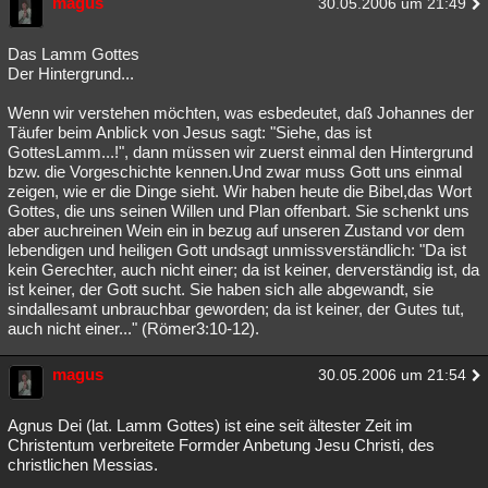
magus
30.05.2006 um 21:49
Besucht
Teilgenommen
Alle
Neue
Geschlossen
Das Lamm Gottes
Lesenswert
Schlüsselwörter
Der Hintergrund...
Wenn wir verstehen möchten, was esbedeutet, daß Johannes der
Täufer beim Anblick von Jesus sagt: "Siehe, das ist
GottesLamm...!", dann müssen wir zuerst einmal den Hintergrund
bzw. die Vorgeschichte kennen.Und zwar muss Gott uns einmal
zeigen, wie er die Dinge sieht. Wir haben heute die Bibel,das Wort
Gottes, die uns seinen Willen und Plan offenbart. Sie schenkt uns
aber auchreinen Wein ein in bezug auf unseren Zustand vor dem
lebendigen und heiligen Gott undsagt unmissverständlich: "Da ist
kein Gerechter, auch nicht einer; da ist keiner, derverständig ist, da
ist keiner, der Gott sucht. Sie haben sich alle abgewandt, sie
sindallesamt unbrauchbar geworden; da ist keiner, der Gutes tut,
auch nicht einer..." (Römer3:10-12).
magus
30.05.2006 um 21:54
Agnus Dei (lat. Lamm Gottes) ist eine seit ältester Zeit im
Christentum verbreitete Formder Anbetung Jesu Christi, des
christlichen Messias.