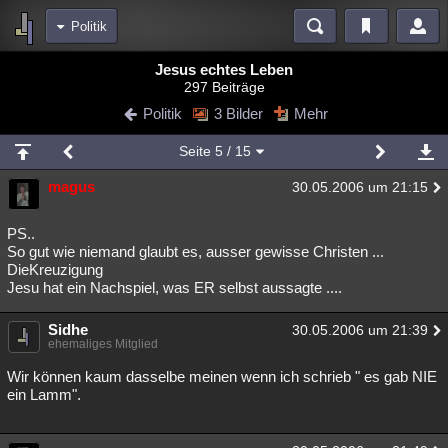
Politik
Bereiche
Jesus echtes Leben
297 Beiträge
Echtzeit
Diskussionen
Blogs
Videos
Statistiken
Politik
3 Bilder
Mehr
Chat
Wiki
Neuigkeiten
Seite
5
/ 15
meine Rubriken
magus
30.05.2006 um 21:15
Menschen
Wissenschaft
Politik
Mystery
Kriminalfälle
Spiritualität
Verschwörungen
Technologie
Ufologie
PS..
So gut wie niemand glaubt es, ausser gewisse Christen ...
DieKreuzigung
Natur
Umfragen
Unterhaltung
Jesu hat ein Nachspiel, was ER selbst aussagte ....
weitere Rubriken
Sidhe
Philosophie
Träume
Orte
Esoterik
30.05.2006 um 21:39
Literatur
ehemaliges Mitglied
Astronomie
Helpdesk
Gruppen
Gaming
Filme
Wir können kaum dasselbe meinen wenn ich schrieb " es gab NIE
ein Lamm".
Musik
Clash
Verbesserungen
Allmystery
English
Übersichten