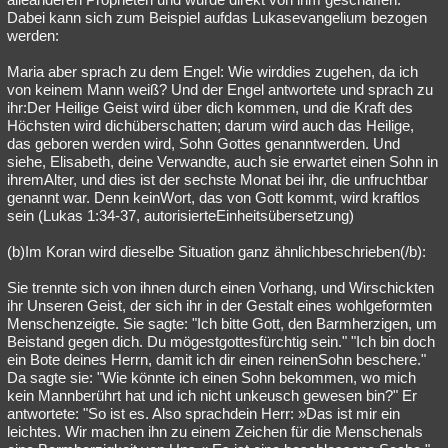
Dabei kann sich zum Beispiel aufdas Lukasevangelium bezogen
werden:
Maria aber sprach zu dem Engel: Wie wirddies zugehen, da ich
von keinem Mann weiß? Und der Engel antwortete und sprach zu
ihr:Der Heilige Geist wird über dich kommen, und die Kraft des
Höchsten wird dichüberschatten; darum wird auch das Heilige,
das geboren werden wird, Sohn Gottes genanntwerden. Und
siehe, Elisabeth, deine Verwandte, auch sie erwartet einen Sohn in
ihremAlter, und dies ist der sechste Monat bei ihr, die unfruchtbar
genannt war. Denn keinWort, das von Gott kommt, wird kraftlos
sein (Lukas 1:34-37, autorisierteEinheitsübersetzung)
(b)Im Koran wird dieselbe Situation ganz ähnlichbeschrieben(/b):
Sie trennte sich von ihnen durch einen Vorhang, und Wirschickten
ihr Unseren Geist, der sich ihr in der Gestalt eines wohlgeformten
Menschenzeigte. Sie sagte: "Ich bitte Gott, den Barmherzigen, um
Beistand gegen dich. Du mögestgottesfürchtig sein." "Ich bin doch
ein Bote deines Herrn, damit ich dir einen reinenSohn beschere."
Da sagte sie: "Wie könnte ich einen Sohn bekommen, wo mich
kein Mannberührt hat und ich nicht unkeusch gewesen bin?" Er
antwortete: "So ist es. Also sprachdein Herr: »Das ist mir ein
leichtes. Wir machen ihn zu einem Zeichen für die Menschenals