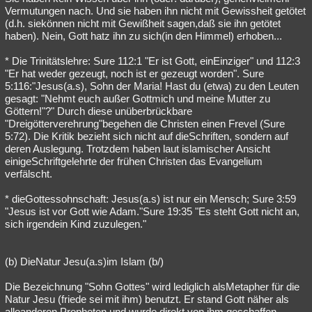
Vermutungen nach. Und sie haben ihn nicht mit Gewissheit getötet
(d.h. siekönnen nicht mit Gewißheit sagen,daß sie ihn getötet
haben). Nein, Gott hatz ihn zu sich(in den Himmel) erhoben...
* Die Trinitätslehre: Sure 112:1 "Er ist Gott, einEinziger" und 112:3
"Er hat weder gezeugt, noch ist er gezeugt worden". Sure
5:116:"Jesus(a.s), Sohn der Maria! Hast du (etwa) zu den Leuten
gesagt: "Nehmt euch außer Gottmich und meine Mutter zu
Göttern!"?" Durch diese unüberbrückbare
"Dreigötterverehrung"begehen die Christen einen Frevel (Sure
5:72). Die Kritik bezieht sich nicht auf dieSchriften, sondern auf
deren Auslegung. Trotzdem haben laut islamischer Ansicht
einigeSchriftgelehrte der frühen Christen das Evangelium
verfälscht.
* dieGottessohnschaft: Jesus(a.s) ist nur ein Mensch; Sure 3:59
"Jesus ist vor Gott wie Adam."Sure 19:35 "Es steht Gott nicht an,
sich irgendein Kind zuzulegen."
(b) DieNatur Jesu(a.s)im Islam (b/)
Die Bezeichnung "Sohn Gottes" wird lediglich alsMetapher für die
Natur Jesu (friede sei mit ihm) benutzt. Er stand Gott näher als
alleanderen Propheten und wurde direkt von ihm geschaffen.