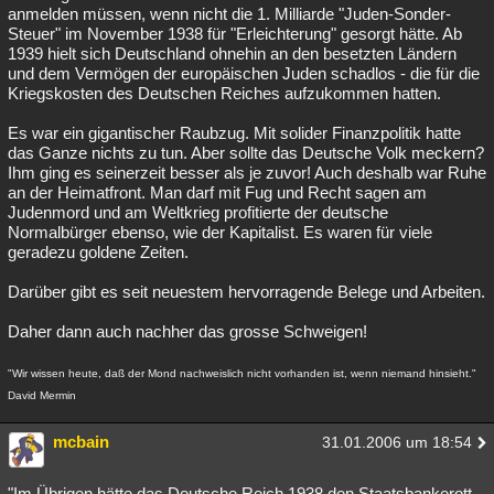
anmelden müssen, wenn nicht die 1. Milliarde "Juden-Sonder-
Steuer" im November 1938 für "Erleichterung" gesorgt hätte. Ab
1939 hielt sich Deutschland ohnehin an den besetzten Ländern
und dem Vermögen der europäischen Juden schadlos - die für die
Kriegskosten des Deutschen Reiches aufzukommen hatten.
Es war ein gigantischer Raubzug. Mit solider Finanzpolitik hatte
das Ganze nichts zu tun. Aber sollte das Deutsche Volk meckern?
Ihm ging es seinerzeit besser als je zuvor! Auch deshalb war Ruhe
an der Heimatfront. Man darf mit Fug und Recht sagen am
Judenmord und am Weltkrieg profitierte der deutsche
Normalbürger ebenso, wie der Kapitalist. Es waren für viele
geradezu goldene Zeiten.
Darüber gibt es seit neuestem hervorragende Belege und Arbeiten.
Daher dann auch nachher das grosse Schweigen!
"Wir wissen heute, daß der Mond nachweislich nicht vorhanden ist, wenn niemand hinsieht."
David Mermin
mcbain
31.01.2006 um 18:54
"Im Übrigen hätte das Deutsche Reich 1938 den Staatsbankerott