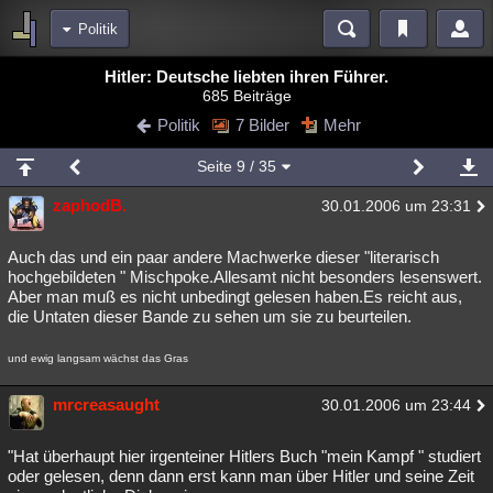
Politik
Bereiche
Hitler: Deutsche liebten ihren Führer.
685 Beiträge
Echtzeit
Diskussionen
Blogs
Videos
Statistiken
Politik
7 Bilder
Mehr
Chat
Wiki
Neuigkeiten
Seite
9
/ 35
meine Rubriken
zaphodB.
30.01.2006 um 23:31
Menschen
Wissenschaft
Politik
Mystery
Kriminalfälle
Spiritualität
Verschwörungen
Technologie
Ufologie
Auch das und ein paar andere Machwerke dieser "literarisch
hochgebildeten " Mischpoke.Allesamt nicht besonders lesenswert.
Aber man muß es nicht unbedingt gelesen haben.Es reicht aus,
Natur
Umfragen
Unterhaltung
die Untaten dieser Bande zu sehen um sie zu beurteilen.
weitere Rubriken
und ewig langsam wächst das Gras
Philosophie
Träume
Orte
Esoterik
Literatur
mrcreasaught
30.01.2006 um 23:44
Astronomie
Helpdesk
Gruppen
Gaming
Filme
Musik
Clash
Verbesserungen
Allmystery
English
"Hat überhaupt hier irgenteiner Hitlers Buch "mein Kampf " studiert
oder gelesen, denn dann erst kann man über Hitler und seine Zeit
Übersichten