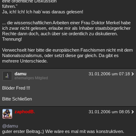
eine ordentliche Diskussion
führen."
Besucht
Teilgenommen
Alle
Neue
Geschlossen
Ja, ich! Ich! Ich hab´was daraus gelesen!
Lesenswert
Schlüsselwörter
... die wissenschaftlichen Arbeiten einer Frau Doktor Merkel habe
ich zwar nicht gelesen, erlaube mir als Inhaber staatsbürgerlicher
Rechte dann doch, auch über sie ordentlich zu diskutieren.
Trennung!
Verwechselt hier bitte die europäischen Faschismen nicht mit dem
Nationalsozialismus, oder setzt diese gar gleich. Da gibt es
mehrere Unterschiede.
damu
31.01.2006 um 07:18
ehemaliges Mitglied
Blöder Fred !!!
Bitte Schließen
zaphodB.
31.01.2006 um 08:05
@damu
guter erster Beitrag.;) Wie wäre es mal mit was konstruktiven.