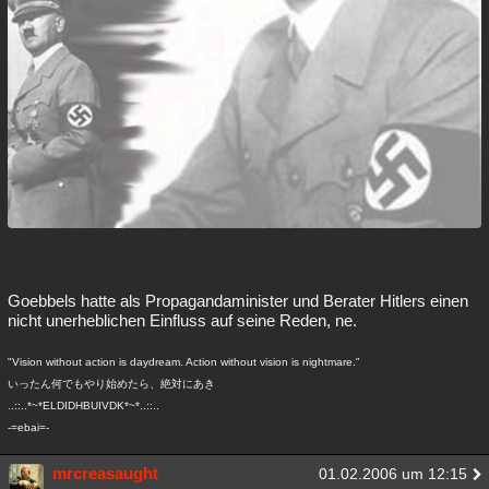
Goebbels hatte als Propagandaminister und Berater Hitlers einen
nicht unerheblichen Einfluss auf seine Reden, ne.
"Vision without action is daydream. Action without vision is nightmare."
いったん何でもやり始めたら、絶対にあき
..::..*~*ELDIDHBUIVDK*~*..::..
-=ebai=-
mrcreasaught
01.02.2006 um 12:15