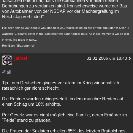
Tatsachen entspricht, dass die Autobahnen vor allem seinen
Bemühungen zu verdanken sind. Ironischerweise wurde der Bau
von Autobahnen von der NSDAP vor der Machtergreifung im
Reichstag verhindert"
I've seen things you people wouldn't believe. Attacks ships on fire off the shoulder of Orion. I
watched C-beams glitter in the dark near the Tannhauser gate. All those moments will be lost
in time, like tears in rain...
Roy Baty, "Bladerunner"
jafrael
31.01.2006 um 18:43
@all
Tja - den Deutschen ging es vor allem im Krieg wirtschaftlich
ratsächlich gar nicht schlecht.
Die Rentner wurden ruhiggesetellt, in dem man ihre Renten auf
einen Schlag um 18% erhöhte.
Per Gesetz war es nicht möglich eine Familie, deren Ernährer im
"Felde" stand zu pfänden.
Die Frauen der Soldaten erhielten 85% des letrzten Bruttolohnes.