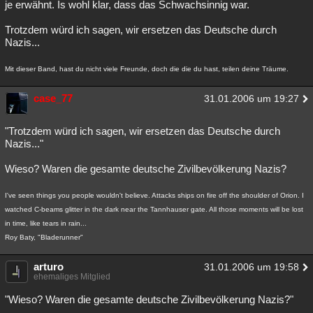
je erwähnt. Is wohl klar, dass das Schwachsinnig war.
Trotzdem würd ich sagen, wir ersetzen das Deutsche durch
Nazis...
Mit dieser Band, hast du nicht viele Freunde, doch die die du hast, teilen deine Träume.
case_77
31.01.2006 um 19:27
"Trotzdem würd ich sagen, wir ersetzen das Deutsche durch
Nazis..."
Wieso? Waren die gesamte deutsche Zivilbevölkerung Nazis?
I've seen things you people wouldn't believe. Attacks ships on fire off the shoulder of Orion. I
watched C-beams glitter in the dark near the Tannhauser gate. All those moments will be lost
in time, like tears in rain...
Roy Baty, "Bladerunner"
arturo
31.01.2006 um 19:58
ehemaliges Mitglied
"Wieso? Waren die gesamte deutsche Zivilbevölkerung Nazis?"