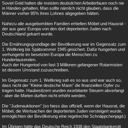
Soviel Geld hatten die meisten deutsdchen Arbeiterfauen noch nie
in Händen gehalten. Man sollte nämlich nicht glauben, dass die
Männer vorher 85% ihres Lohnes abgegeben hätten.
Nahezu alle ausgebombten Familien erhielten Möbel und Hausrat -
der aus ganz Europa von den dort deportierten Juden nach
Deutschland gekarrt wurde.
Die Ernährungsgrundlage der Bevölkerung war im Gegensatz zum
1. Weltkrieg bis Spätsommer 1945 gesichert. Dafür hungerten und
verhungerte im besetzten Europa die Menschen zu
Hundertausenden.
Auch der Hungertod von fast 3 Millionen gefangener Rotarmisten
ist diesem Umstand zuzuschreiben.
Im Gegensatz zum 1. Weltkrieg sah es so aus und war auch so,
dass nicht der "Kleine deutsche Mann" die finanziellen Opfer zu
tragen hatte. Haubesitzern wurden exorbitante Steuern abverlangt
- aber die Mieten durften nicht erhöht werden.
Die "Judenauktionen" (so hiess das offiziell, wenn der Hausrat, die
Möbel, die Wertsachen der deportierten Juden versteigert wurde,
ermöglichten der Bevölkerung eine regelrechte Schnäppchenjagd.)
Im Übrigen hätte das Deutsche Reich 1938 den Staatsbankerott