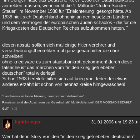
anmelden müssen, wenn nicht die 1. Milliarde "Juden-Sonder-
Steuer" im November 1938 für "Erleichterung" gesorgt hätte. Ab
1939 hielt sich Deutschland ohnehin an den besetzten Ländern
und dem Vermögen der europäischen Juden schadlos - die für die
Kriegskosten des Deutschen Reiches aufzukommen hatten. "
diesen absatz sollten sich mal einige hitler-verehrer und
verschwörungstheoretiker mal ganz genau hinter die ohre
schreiben!
ohne krieg wäre es zum staatsbankrott gekommen! durch diese
tatsache ist das märchen vom "in den krieg getriebeben
deutschen" total widerlegt!
Schon 1933 bereitete hitler sich auf krieg vor. Jeder der etwas
anderes erzählt ist schon von neonazikreise hirngewaschen!
"Faschismus ist keine Meinung, sondern ein Verbrechen"
Rassisten sind der Abschaum der Gesellschaft" Multikulti ist geil! DER MOSSAD BEZAHLT
GUT ;-) !!!!
lightbringer
31.01.2006 um 19:23
Wer hat denn Story von den "in den krieg getriebeben deutschen"