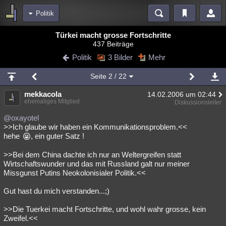
Politik
Bereiche
Türkei macht grosse Fortschritte
437 Beiträge
Echtzeit
Diskussionen
Blogs
Videos
Statistiken
Politik
3 Bilder
Mehr
Chat
Wiki
Neuigkeiten
Seite
2
/ 22
meine Rubriken
mekkacola
14.02.2006 um 02:44
Menschen
Wissenschaft
Politik
Mystery
Kriminalfälle
ehemaliges Mitglied
Diskussionsleiter
Spiritualität
Verschwörungen
Technologie
Ufologie
@oxayotel
>>Ich glaube wir haben ein Kommunikationsproblem.<<
hehe
, ein guter Satz !
Natur
Umfragen
Unterhaltung
weitere Rubriken
>>Bei dem China dachte ich nur an Weltergreifen statt
Wirtschaftswunder und das mit Russland galt nur meiner
Philosophie
Träume
Orte
Esoterik
Literatur
Missgunst Putins Neokolonisialer Politik.<<
Astronomie
Helpdesk
Gruppen
Gaming
Filme
Gut hast du mich verstanden...;)
Musik
Clash
Verbesserungen
Allmystery
English
>>Die Tuerkei macht Fortschritte, und wohl wahr grosse, kein
Zweifel.<<
Übersichten