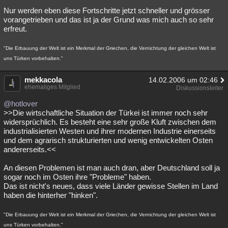
Nur werden eben diese Fortschritte jetzt schneller und grösser
Besucht
Teilgenommen
Alle
Neue
Geschlossen
vorangetrieben und das ist ja der Grund was mich auch so sehr
erfreut.
Lesenswert
Schlüsselwörter
"Die Erbauung der Welt ist ein Merkmal der Griechen, die Vernichtung der gleichen Welt ist
uns Türken vorbehalten."
mekkacola
14.02.2006 um 02:46
ehemaliges Mitglied
Diskussionsleiter
@hotlover
>>Die wirtschaftliche Situation der Türkei ist immer noch sehr
widersprüchlich. Es besteht eine sehr große Kluft zwischen dem
industrialisierten Westen und ihrer modernen Industrie einerseits
und dem agrarisch strukturierten und wenig entwickelten Osten
andererseits.<<
An diesen Problemen ist man auch dran, aber Deutschland soll ja
sogar noch im Osten ihre "Probleme" haben.
Das ist nicht's neues, dass viele Länder gewisse Stellen im Land
haben die hinterher "hinken".
"Die Erbauung der Welt ist ein Merkmal der Griechen, die Vernichtung der gleichen Welt ist
uns Türken vorbehalten."