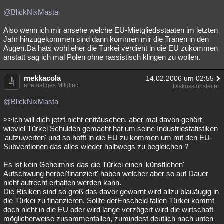
@BlickNixMasta
Also wenn ich mir ansehe welche EU-Mietgliedsstaaten im letzten
Jahr hinzugekommen sind dann kommen mir die Tränen in den
Augen.Da hats wohl eher die Türkei verdient in die EU zukommen
anstatt sag ich mal Polen ohne rassistisch klingen zu wollen.
mekkacola
14.02.2006 um 02:55
ehemaliges Mitglied
Diskussionsleiter
@BlickNixMasta
>>Ich will dich jetzt nicht enttäuschen, aber mal davon gehört
wieviel Türkei Schulden gemacht hat um seine Industriestatistiken
'aufzuwerten' und so hofft in die EU zu kommen um mit den EU-
Subventionen das alles wieder halbwegs zu begleichen ?
Es ist kein Geheimnis das die Türkei einen 'künstlichen'
Aufschwung herbei'finanziert' haben welcher aber so auf Dauer
nicht aufrecht erhalten werden kann.
Die Risiken sind so groß das davor gewarnt wird allzu blauäugig in
die Türkei zu finanzieren. Sollte derEnscheid fallen Türkei kommt
doch nicht in die EU oder wird lange verzögert wird die wirtschaft
möglicherweise zusammenfallen, zumindest deutlich nach unten