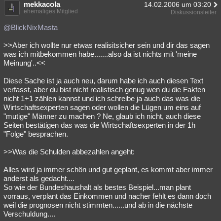
mekkacola
14.02.2006 um 03:20
ehemaliges Mitglied
Diskussionsleiter
@BlickNixMasta
>>Aber ich wollte nur etwas realisitsicher sein und dir das sagen
was ich mitbekommen habe.......also da ist nichts mit 'meine
Meinung'..<<
Diese Sache ist ja auch neu, darum habe ich auch diesen Text
verfasst, aber du bist nicht realistisch genug wen du die Fakten
nicht 1+1 zählen kannst und ich schreibe ja auch das was die
Wirtschaftsexperten sagen oder wollen die Lügen um eins auf
"mutige" Männer zu machen ? Ne, glaub ich nicht, auch diese
Seiten bestätigen das was die Wirtschaftsexperten in der 1h
"Folge" besprachen.
>>Was die Schulden abbezahlen angeht:
Alles wird ja immer schön und gut geplant, es kommt aber immer
anderst als gedacht....
So wie der Bundeshaushalt als bestes Beispiel...man plant
vorraus, verplant das Einkommen und nacher fehlt es dann doch
weil die prognosen nicht stimmten......und ab in die nächste
Verschuldung....