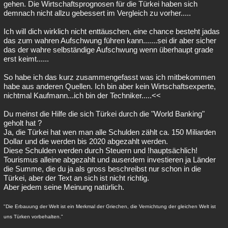
gehen. Die Wirtschaftsprognosen für die Türkei haben sich
demnach nicht allzu gebessert im Vergleich zu vorher.....
Ich will dich wirklich nicht enttäuschen, eine chance besteht jadas
das zum wahren Aufschwung führen kann.......sei dir aber sicher
das der wahre selbständige Aufschwung wenn überhaupt grade
erst keimt......
So habe ich das kurz zusammengefasst was ich mitbekommen
habe aus anderen Quellen. Ich bin aber kein Wirtschaftsexperte,
nichtmal Kaufmann...ich bin der Techniker.....<<
Du meinst die Hilfe die sich Türkei durch die "World Banking"
geholt hat ?
Ja, die Türkei hat wen man alle Schulden zählt ca. 150 Miliarden
Dollar und die werden bis 2020 abgezahlt werden.
Diese Schulden werden durch Steuern und !hauptsächlich!
Tourismus alleine abgezahlt und auserdem investieren ja Länder
die Summe, die du ja als gross beschreibst nur schon in die
Türkei, aber der Text an sich ist nicht richtig.
Aber jedem seine Meinung natürlich.
"Die Erbauung der Welt ist ein Merkmal der Griechen, die Vernichtung der gleichen Welt ist
uns Türken vorbehalten."