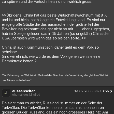
zu spürren und die Fortschritte sind nun wirklich gross.
>>Übrigens: China hat das beste Wirtschaftswachstum mit 8 %
und ist und bleibt noch lange ein Entwicklungsland. Es sind nur
einige große Städte die das ausmachen, der größte Teil der
Bevölkerung bekommt das gar nicht so mit.........aber zugegeben,
hab im Spiegel gelesen das in 15 Jahren (so ungefähr) China die
USA überholen wird wenn das so bleiben sollte..<<
China ist auch Kommunistisch, daher geht es dem Volk so
scheisse.
Sind wir ehrlich, wie würde es dem Volk gehen wen sie eine
Demoktratie hätten ?
"Die Erbauung der Welt ist ein Merkmal der Griechen, die Vernichtung der gleichen Welt ist
uns Türken vorbehalten."
aussenseiter
14.02.2006 um 13:56
ehemaliges Mitglied
Da sieht man es wieder, Russland ist immer an der Seite der
Turkvölker. Die Turkvölker können es einfach nicht ohne ihren
grossen Bruder Russland, das ein noch grösseres Herz hat. Am