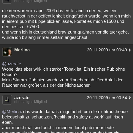
ehemaliges Mitglied
Besucht
Teilgenommen
Alle
Neue
Geschlossen
die iren waren im april 2004 das erste land in der eu, wo ein
rauchverbot in der oeffentlichkeit eingefuehrt wurde. wenn ich mich
Lesenswert
Schlüsselwörter
in einem pub mit kippe blicken lasse, kostet es mich €1500 und
den besitzer €7500.
und wenn ich in deutschland brav zum qualmen vor die tuer gehe,
wurde ich bislang immer seltam angeschaut
Merlina
20.11.2009 um 00:49
@azerate
Wobei das aber wirklich starker Tobak ist. Ein irischer Pub ohne
Rauch?
Mein Stamm-Pub hier, wurde zum Raucherclub. Der Anteil der
Raucher war größer, als der der Nichtraucher.
azerate
20.11.2009 um 00:54
ehemaliges Mitglied
@Merlina
: das wurde damals eingefuehrt, um die nichtrauchende
belegschaft zu schuetzen, 'health and safety at work' auf irisch
eben.
aber manchmal sind auch in meinem local pub mehr leute
draussen als drinnen, da haengt sogar schon vor der tuer ein