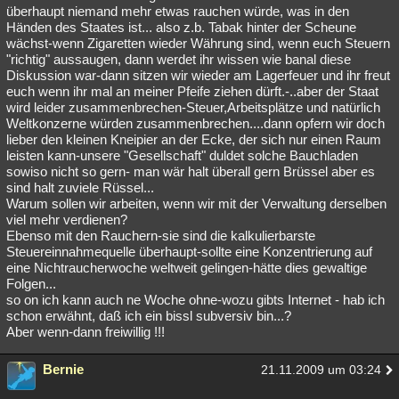
überhaupt niemand mehr etwas rauchen würde, was in den
Händen des Staates ist... also z.b. Tabak hinter der Scheune
wächst-wenn Zigaretten wieder Währung sind, wenn euch Steuern
"richtig" aussaugen, dann werdet ihr wissen wie banal diese
Diskussion war-dann sitzen wir wieder am Lagerfeuer und ihr freut
euch wenn ihr mal an meiner Pfeife ziehen dürft.-..aber der Staat
wird leider zusammenbrechen-Steuer,Arbeitsplätze und natürlich
Weltkonzerne würden zusammenbrechen....dann opfern wir doch
lieber den kleinen Kneipier an der Ecke, der sich nur einen Raum
leisten kann-unsere "Gesellschaft" duldet solche Bauchladen
sowiso nicht so gern- man wär halt überall gern Brüssel aber es
sind halt zuviele Rüssel...
Warum sollen wir arbeiten, wenn wir mit der Verwaltung derselben
viel mehr verdienen?
Ebenso mit den Rauchern-sie sind die kalkulierbarste
Steuereinnahmequelle überhaupt-sollte eine Konzentrierung auf
eine Nichtraucherwoche weltweit gelingen-hätte dies gewaltige
Folgen...
so on ich kann auch ne Woche ohne-wozu gibts Internet - hab ich
schon erwähnt, daß ich ein bissl subversiv bin...?
Aber wenn-dann freiwillig !!!
Bernie
21.11.2009 um 03:24