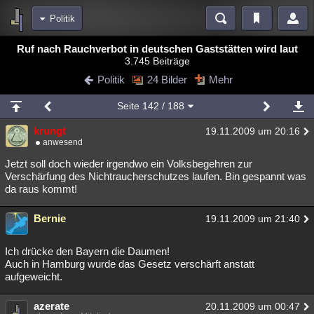
Politik
Bereiche
Ruf nach Rauchverbot in deutschen Gaststätten wird laut
3.745 Beiträge
Echtzeit
Diskussionen
Blogs
Videos
Statistiken
Politik
24 Bilder
Mehr
Chat
Wiki
Neuigkeiten
2
Seite
142
/ 188
meine Rubriken
krungt
19.11.2009 um 20:16
Menschen
Wissenschaft
Politik
Mystery
Kriminalfälle
anwesend
Spiritualität
Verschwörungen
Technologie
Ufologie
Jetzt soll doch wieder irgendwo ein Volksbegehren zur
Verschärfung des Nichtraucherschutzes laufen. Bin gespannt was
da raus kommt!
Natur
Umfragen
Unterhaltung
weitere Rubriken
Bernie
19.11.2009 um 21:40
Philosophie
Träume
Orte
Esoterik
Literatur
Ich drücke den Bayern die Daumen!
Astronomie
Helpdesk
Gruppen
Gaming
Filme
Auch in Hamburg wurde das Gesetz verschärft anstatt
aufgeweicht.
Musik
Clash
Verbesserungen
Allmystery
English
azerate
20.11.2009 um 00:47
Übersichten