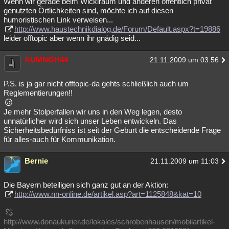
Wenn wir gerade beim Wicklraum und anderen öffentlich privat
genutzten Örtlichkeiten sind, möchte ich auf diesen
humoristischen Link verweisen...
http://www.haustechnikdialog.de/Forum/Default.aspx?t=19886
leider offtopic aber wenn ihr gnädig seid...
AUMNGH44
21.11.2009 um 03:56
P.S. is ja gar nicht offtopic-da gehts schließlich auch um
Reglementierungen!!
Je mehr Stolperfallen wir uns in den Weg legen, desto
unnatürlicher wird sich unser Leben entwickeln. Das
Sicherheitsbedürfniss ist seit der Geburt die entscheidende Frage
für alles-auch für Kommunikation.
Bernie
21.11.2009 um 11:03
Die Bayern beteiligen sich ganz gut an der Aktion:
http://www.nn-online.de/artikel.asp?art=1125848&kat=10
http://www.donaukurier.de/lokales/schrobenhausen/mobilartikel-