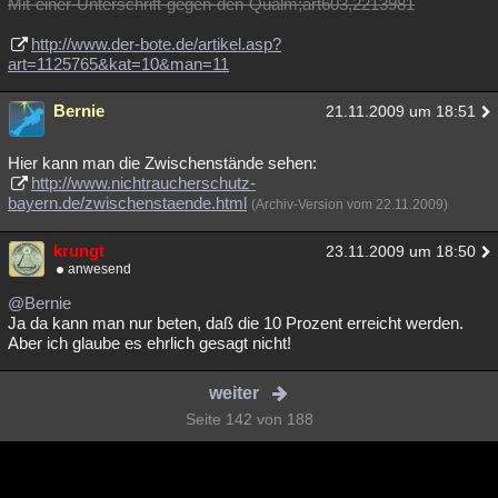
Mit-einer-Unterschrift-gegen-den-Qualm;art603,2213981
http://www.der-bote.de/artikel.asp?
art=1125765&kat=10&man=11
Bernie
21.11.2009 um 18:51
Hier kann man die Zwischenstände sehen:
http://www.nichtraucherschutz-
bayern.de/zwischenstaende.html
(Archiv-Version vom 22.11.2009)
krungt
23.11.2009 um 18:50
anwesend
@Bernie
Ja da kann man nur beten, daß die 10 Prozent erreicht werden.
Aber ich glaube es ehrlich gesagt nicht!
weiter
Seite 142 von 188