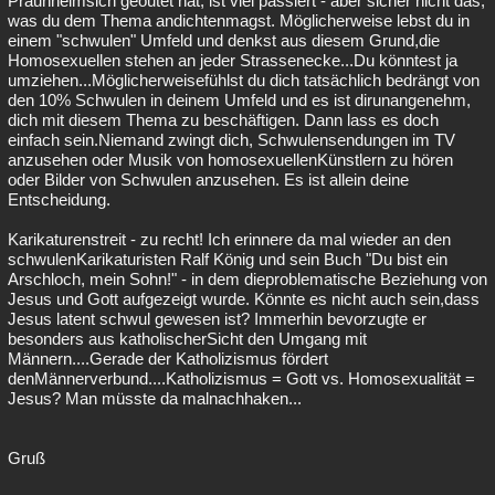
Praunheimsich geoutet hat, ist viel passiert - aber sicher nicht das,
was du dem Thema andichtenmagst. Möglicherweise lebst du in
einem "schwulen" Umfeld und denkst aus diesem Grund,die
Homosexuellen stehen an jeder Strassenecke...Du könntest ja
umziehen...Möglicherweisefühlst du dich tatsächlich bedrängt von
den 10% Schwulen in deinem Umfeld und es ist dirunangenehm,
dich mit diesem Thema zu beschäftigen. Dann lass es doch
einfach sein.Niemand zwingt dich, Schwulensendungen im TV
anzusehen oder Musik von homosexuellenKünstlern zu hören
oder Bilder von Schwulen anzusehen. Es ist allein deine
Entscheidung.
Karikaturenstreit - zu recht! Ich erinnere da mal wieder an den
schwulenKarikaturisten Ralf König und sein Buch "Du bist ein
Arschloch, mein Sohn!" - in dem dieproblematische Beziehung von
Jesus und Gott aufgezeigt wurde. Könnte es nicht auch sein,dass
Jesus latent schwul gewesen ist? Immerhin bevorzugte er
besonders aus katholischerSicht den Umgang mit
Männern....Gerade der Katholizismus fördert
denMännerverbund....Katholizismus = Gott vs. Homosexualität =
Jesus? Man müsste da malnachhaken...
Gruß