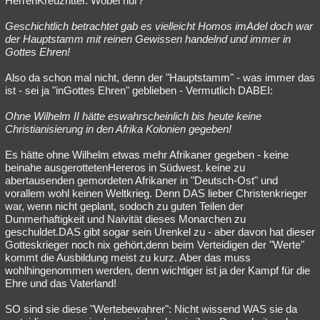
HerrenKreuzritter. Wobei nur?
Geschichtlich betrachtet gab es vielleicht Homos imAdel doch war
der Hauptstamm mit reinen Gewissen handelnd und immer in
Gottes Ehren!
Also da schon mal nicht, denn der "Hauptstamm" - was immer das
ist - sei ja "inGottes Ehren" geblieben - Vermutlich DABEI:
Ohne Wilhelm II hätte eswahrscheinlich bis heute keine
Christianisierung in den Afrika Kolonien gegeben!
Es hätte ohne Wilhelm etwas mehr Afrikaner gegeben - keine
beinahe ausgerottetenHereros in Südwest. keine zu
abertausenden gemordeten Afrikaner in "Deutsch-Ost" und
vorallem wohl keinen Weltkrieg. Denn DAS lieber Christenkrieger
war, wenn nicht geplant, sodoch zu guten Teilen der
Dunmerhaftigkeit und Naivität dieses Monarchen zu
geschuldet.DAS gibt sogar sein Urenkel zu - aber davon hat dieser
Gotteskrieger noch nix gehört,denn beim Verteidigen der "Werte"
kommt die Ausbildung meist zu kurz. Aber das muss
wohlhingenommen werden, denn wichtiger ist ja der Kampf für die
Ehre und das Vaterland!
SO sind sie diese "Wertebewahrer": Nicht wissend WAS sie da