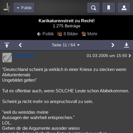
Politik
Bereiche
Karikaturenstreit zu Recht!
1.275 Beiträge
Echtzeit
Diskussionen
Blogs
Videos
Statistiken
Politik
8 Bilder
Mehr
Chat
Wiki
Neuigkeiten
Seite
11
/ 64
meine Rubriken
polyprion
01.03.2006 um 15:50
Menschen
Wissenschaft
Politik
Mystery
Kriminalfälle
Spiritualität
Verschwörungen
Technologie
Ufologie
"Deutschland scheint ja wirklich in einer Kriese zu stecken wenn
Abiturientenals
Ungebildet gelten"
Natur
Umfragen
Unterhaltung
weitere Rubriken
Tut es offenbar auch, wenn SOLCHE Leute schon Abibekommen.
Philosophie
Träume
Orte
Esoterik
Literatur
Scheint ja nicht mehr so anspruchsvoll zu sein.
Astronomie
Helpdesk
Gruppen
Gaming
Filme
"weil du weistdas meine
Aussagen der wahrheit entsprechen."
Musik
Clash
Verbesserungen
Allmystery
English
LOL.
Gehen dir die Argumente ausoder wieso
Übersichten