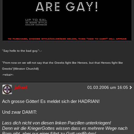
"Say hello to the bad guy."-.-
"From now on we will not say that the Greeks fight like Heroes, but that Heroes fight like
Greeks"(Winston Churchill)
-=ebai=-
jafrael
01.03.2006 um 16:05
Ach grosse Götter! Es meldet sich der HADRIAN!
Und zwar DAMIT:
Lass dich nicht von diesen linken Parzillen unterkriegen!
Denn wir die KriegerGottes wissen dass es mehrere Wege nach
Rom gibt, aber nur einer führt zu Gott undRuhm!