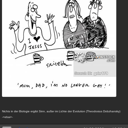
Nichts in der Biologie ergibt Sinn, außer im Lichte der Evolution (Theodosius Dobzhansky)
-=ebai=-