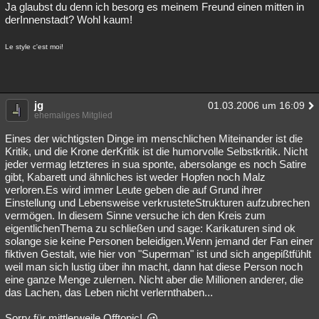
Ja glaubst du denn ich besorg es meinem Freund einen mitten in
derInnenstadt? Wohl kaum!
Le style c'est moi!
jg
01.03.2006 um 16:09
ehemaliges Mitglied
Eines der wichtigsten Dinge im menschlichen Miteinander ist die
Kritik, und die Krone derKritik ist die humorvolle Selbstkritik. Nicht
jeder vermag letzteres in sua sponte, abersolange es noch Satire
gibt, Kabarett und ähnliches ist weder Hopfen noch Malz
verloren.Es wird immer Leute geben die auf Grund ihrer
Einstellung und Lebensweise verkrusteteStrukturen aufzubrechen
vermögen. In diesem Sinne versuche ich den Kreis zum
eigentlichenThema zu schließen und sage: Karikaturen sind ok
solange sie keine Personen beleidigen.Wenn jemand der Fan einer
fiktiven Gestalt, wie hier von "Superman" ist und sich angepißtfühlt
weil man sich lustig über ihn macht, dann hat diese Person noch
eine ganze Menge zulernen. Nicht aber die Millionen anderer, die
das Lachen, das Leben nicht verlernthaben...
Sorry für mittlerweile Offtopic!