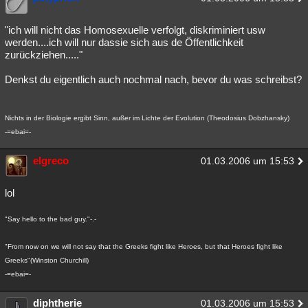
"ich will nicht das Homosexuelle verfolgt, diskriminiert usw
werden....ich will nur dassie sich aus de Öffentlichkeit
zurückziehen....."
Denkst du eigentlich auch nochmal nach, bevor du was schreibst?
Nichts in der Biologie ergibt Sinn, außer im Lichte der Evolution (Theodosius Dobzhansky)
-=ebai=-
elgreco
01.03.2006 um 15:53
lol
"Say hello to the bad guy."-.-
"From now on we will not say that the Greeks fight like Heroes, but that Heroes fight like
Greeks"(Winston Churchill)
-=ebai=-
diphtherie
01.03.2006 um 15:53