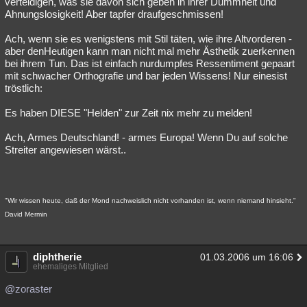
verteidigen, was sie davon sich geben in ihrer Dummheit und
Ahnungslosigkeit! Aber tapfer draufgeschmissen!
Ach, wenn sie es wenigstens mit Stil täten, wie ihre Altvorderen -
aber denHeutigen kann man nicht mal mehr Ästhetik zuerkennen
bei ihrem Tun. Das ist einfach nurdumpfes Ressentiment gepaart
mit schwacher Orthografie und bar jeden Wissens! Nur einesist
tröstlich:
Es haben DIESE "Helden" zur Zeit nix mehr zu melden!
Ach, Armes Deutschland! - armes Europa! Wenn Du auf solche
Streiter angewiesen wärst..
"Wir wissen heute, daß der Mond nachweislich nicht vorhanden ist, wenn niemand hinsieht."
David Mermin
diphtherie
01.03.2006 um 16:06
ehemaliges Mitglied
@zoraster