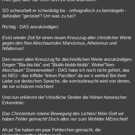
SO schwurbelt er schwülstig los - orthografisch zu bemängeln -
dafüraber "gerüstet"! Um was zu tun?
Richtig - DAS anzukündigen:
Esist wieder Zeit für einen neuen Kreuzzug alter christlicher Werte
gegen den Neo Abschaumdes Marxismus, Atheismus und
Nihilismus!
Den neuen alten Kreuzzug für diechristlichen Werte anzukündigen.
Gegen '"Bla-bla-bla" und "Blubb-blubb-blubb". Wobei"Neo-
Abschaum" Donnerwetter! - DAS habe ich noch nicht gehört, das
ist NEU - das trifftdie "linken Parzillen" da wo´s wehtut! Bei ihrer
Liebe zur deutschen Sprache, die somissbraucht wird von denen,
die sie schützen möchten!
Und nun erklimmt der"christliche Streiter die Höhen historischer
Erkenntnis:
Das Christentum isteine Bewegung des Lichtes! Mein Gott wir
haben Fehler gemacht! Doch alles nur zum Wohlder MEnscheit!
Ah ja! Sie haben ein paar Fehlerchen gemacht, die