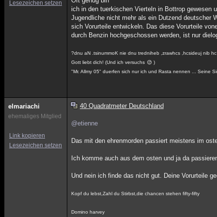
Oft genug bin
Lesezeichen setzen
ich in den tuerkischen Vierteln in Bottrop gewesen
Jugendliche nicht mehr als ein Dutzend deutscher W
sich Vorurteile entwickeln. Das diese Vorurteile v
durch Benzin hochgeschossen werden, ist nur diel
?dnu aN .tsinummoK nie dnu tredniheb ,zrawhcs ,hcsideuj nib hc
Gott liebt dich! (Und ich versuchs
)
"Mr. Allmy 05" duerfen sich nur ich und Rasta nennen ... Seine Si
40 Quadratmeter Deutschland
elmariachi
ehemaliges Mitglied
@etienne
Link kopieren
Das mit den ehrenmorden passiert meistens im oste
Lesezeichen setzen
Ich komme auch aus dem osten und ja da passiere
Und nein ich finde das nicht gut. Deine Vorurteile
Kopf du lebst,Zahl du Stirbst,die chancen stehen fifty-fifty
Domino harvey