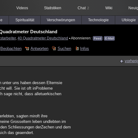
Videos
Statistiken
Chat
Wiki
Neuig
2
le
Spiritualität
Verschwörungen
Technologie
Ufologie
 Quadratmeter Deutschland
starbeiter
,
40 Quadratmeter Deutschland
▪ Abonnieren:
Feed
E-Mail
Beobachten
Antworten
Suchen
Infos
vorheri
rin unter uns haben dessen Elternsie
ht will. Sie ist oft inProbleme
 sage nicht, dass alletuerkischen
erlebten, sagten miroft ihre
meine Grosseltern leben undlebten im
it den Schliessungen derZechen und dem
sich das geaendert.