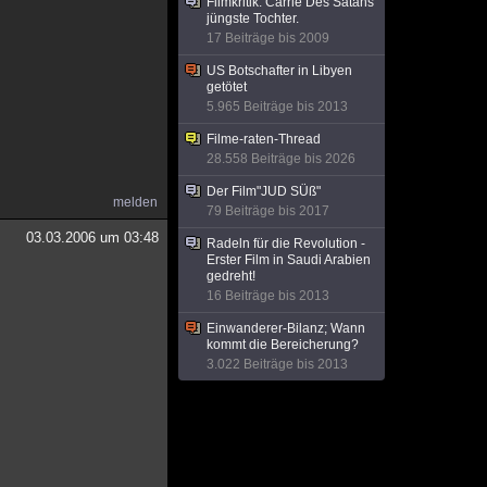
Filmkritik: Carrie Des Satans
jüngste Tochter.
17 Beiträge bis 2009
US Botschafter in Libyen
getötet
5.965 Beiträge bis 2013
Filme-raten-Thread
28.558 Beiträge bis 2026
Der Film"JUD SÜß"
melden
79 Beiträge bis 2017
03.03.2006 um 03:48
Radeln für die Revolution -
Erster Film in Saudi Arabien
gedreht!
16 Beiträge bis 2013
Einwanderer-Bilanz; Wann
kommt die Bereicherung?
3.022 Beiträge bis 2013