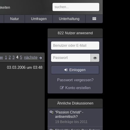
keiten
Natur
Umfragen
Unterhaltung
8
2
2
Nutzer anwesend
ge
1
2
3
4
5
nächste
03.03.2006 um 03:48
Einloggen
Passwort vergessen?
Konto erstellen
Ähnliche Diskussionen
"Passion Christi" -
antisemitisch?
19 Beiträge bis 2011