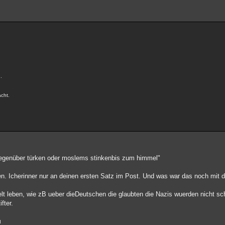
.
acht.
e gegenüber türken oder moslems stinkenbis zum himmel"
ben. Icherinner nur an deinen ersten Satz im Post. Und was war das noch mit 
welt leben, wie zB ueber dieDeutschen die glaubten die Nazis wuerden nicht s
fter.
I