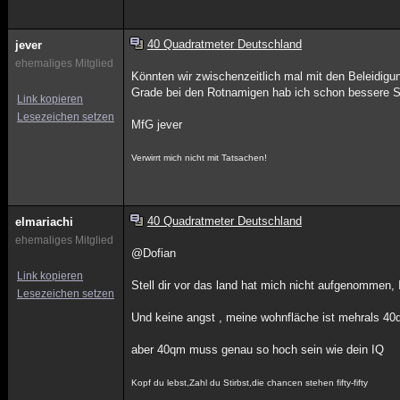
40 Quadratmeter Deutschland
jever
ehemaliges Mitglied
Könnten wir zwischenzeitlich mal mit den Beleidig
Grade bei den Rotnamigen hab ich schon bessere Stre
Link kopieren
Lesezeichen setzen
MfG jever
Verwirrt mich nicht mit Tatsachen!
40 Quadratmeter Deutschland
elmariachi
ehemaliges Mitglied
@Dofian
Link kopieren
Stell dir vor das land hat mich nicht aufgenommen,
Lesezeichen setzen
Und keine angst , meine wohnfläche ist mehrals 40
aber 40qm muss genau so hoch sein wie dein IQ
Kopf du lebst,Zahl du Stirbst,die chancen stehen fifty-fifty