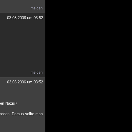
melden
03.03.2006 um 03:52
melden
03.03.2006 um 03:52
den Nazis?
chaden. Daraus sollte man