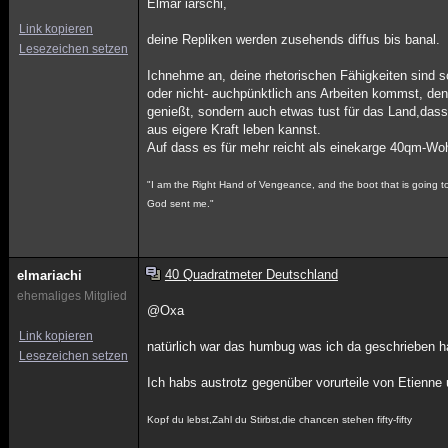
Elmar iarschi,
Link kopieren
deine Repliken werden zusehends diffus bis banal.
Lesezeichen setzen
Ichnehme an, deine rhetorischen Fähigkeiten sind so
oder nicht- auchpünktlich ans Arbeiten kommst, denn
genießt, sondern auch etwas tust für das Land,dass
aus eigere Kraft leben kannst.
Auf dass es für mehr reicht als einekarge 40qm-
"I am the Right Hand of Vengeance, and the boot that is going to k
God sent me."
40 Quadratmeter Deutschland
elmariachi
ehemaliges Mitglied
@Oxa
Link kopieren
natürlich war das humbug was ich da geschrieben h
Lesezeichen setzen
Ich habs austrotz gegenüber vorurteile von Etienne
Kopf du lebst,Zahl du Stirbst,die chancen stehen fifty-fifty