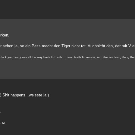
ürken.
ehen ja, so ein Pass macht den Tiger nicht tot. Auchnicht den, der mit V an
ick your sorry ass all the way back to Earth... I am Death Incarnate, and the last living thing th
 Shit happens...weisste ja;)
.
acht.