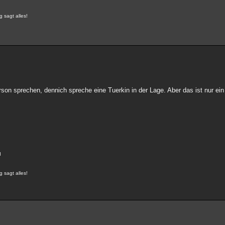
g sagt alles!
rson sprechen, dennich spreche eine Tuerkin in der Lage. Aber das ist nur ein 
I
g sagt alles!