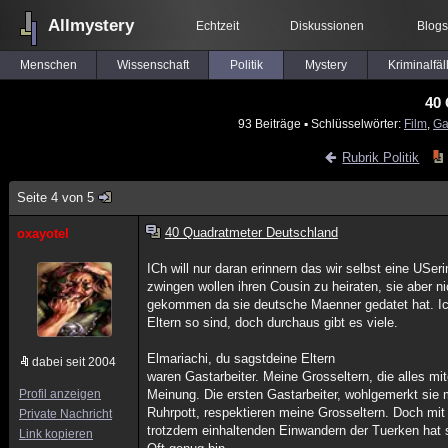
Allmystery
Echtzeit
Diskussionen
Blogs
Menschen
Wissenschaft
Politik
Mystery
Kriminalfäl
40
93 Beiträge
▪ Schlüsselwörter:
Film
,
Ga
Rubrik Politik
Seite 4 von 5
40 Quadratmeter Deutschland
oxayotel
ICh will nur daran erinnern das wir selbst eine USe
zwingen wollen ihren Cousin zu heiraten, sie aber nic
gekommen da sie deutsche Maenner gedatet hat. Ich
Eltern so sind, doch durchaus gibt es viele.
Elmariachi, du sagstdeine Eltern
dabei seit 2004
waren Gastarbeiter. Meine Grosseltern, die alles mit
Profil anzeigen
Meinung. Die ersten Gastarbeiter, wohlgemerkt sie 
Ruhrpott, respektieren meine Grosseltern. Doch m
Private Nachricht
trotzdem einhaltenden Einwandern der Tuerken hat 
Link kopieren