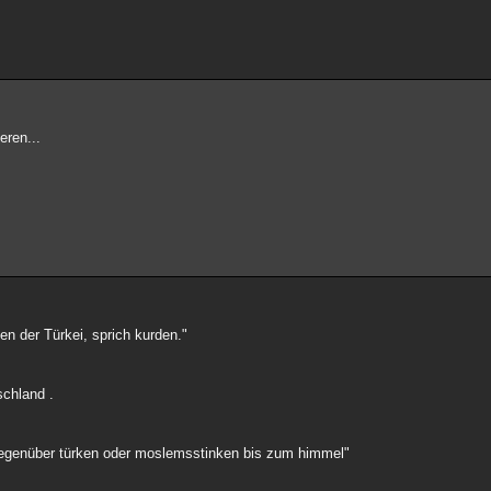
eren...
n der Türkei, sprich kurden."
schland .
e gegenüber türken oder moslemsstinken bis zum himmel"