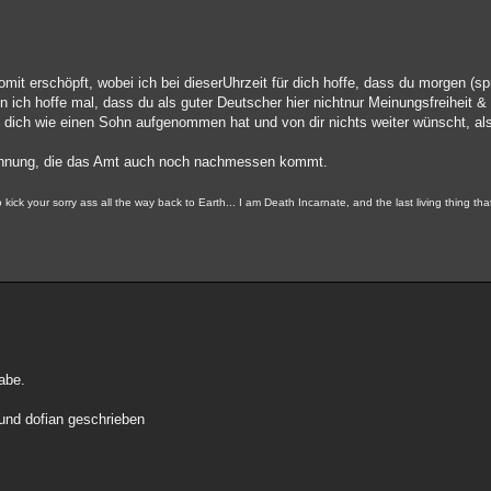
mit erschöpft, wobei ich bei dieserUhrzeit für dich hoffe, dass du morgen (spr
 ich hoffe mal, dass du als guter Deutscher hier nichtnur Meinungsfreiheit &
 dich wie einen Sohn aufgenommen hat und von dir nichts weiter wünscht, al
Wohnung, die das Amt auch noch nachmessen kommt.
ick your sorry ass all the way back to Earth... I am Death Incarnate, and the last living thing th
abe.
 und dofian geschrieben