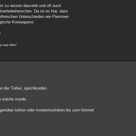
 um zu wissen dasviele und oft auch
oerterbeherschen. Da ist es klar, dass
onethnischen Unterschieden wie Flammen
ogische Konsequenz.
I
g sagt alles!
n der Türkei, sprichkurden.
n solche morde.
 gegenüber türken oder moslemsstinken bis zum himmel