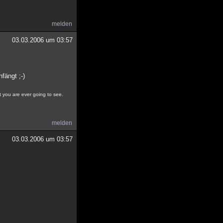
melden
03.03.2006 um 03:57
fängt ;-)
at you are ever going to see.
melden
03.03.2006 um 03:57