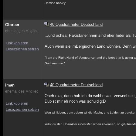
Domino harvey
40 Quadratmeter Deutschland
Glorian
ehemaliges Mitglied
...und ochsa, Pakistanerinnen sind eher Inder als T
Link kopieren
Auch wenn sie imBergischen Land wohnen. Denn wir s
Lesezeichen setzen
"I am the Right Hand of Vengeance, and the boot that is going to k
God sent me."
40 Quadratmeter Deutschland
iman
ehemaliges Mitglied
Oach oxa, dann hab ich da wohl etwas verwechselt;)
Dubist mir eh noch was schuldig:D
Link kopieren
Lesezeichen setzen
Wen wir lieben, dem geben wir die Macht, uns Leiden zu bereiten
Willst du den Charakter eines Menschen erkennen, so gib ihm M