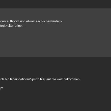
ungen aufhören und etwas sachlicherwerden?
itkultur erlebt...
 Ich bin hineingeborenSprich hier auf die welt gekommen.
qm.