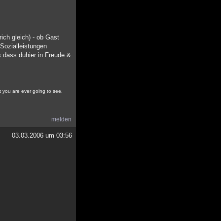
ich gleich) - ob Gast
 Sozialleistungen
s dass duhier in Freude &
at you are ever going to see.
melden
03.03.2006 um 03:56