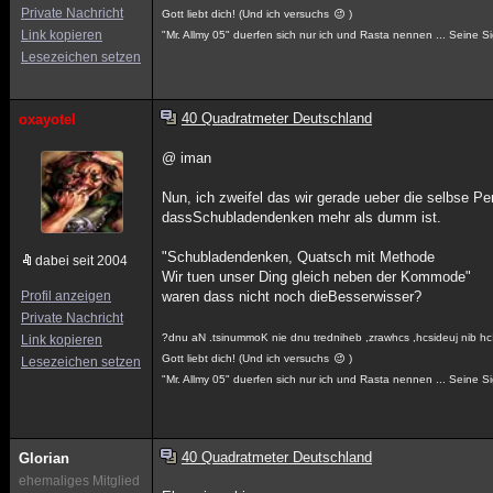
Private Nachricht
Gott liebt dich! (Und ich versuchs
)
Link kopieren
"Mr. Allmy 05" duerfen sich nur ich und Rasta nennen ... Seine Si
Lesezeichen setzen
40 Quadratmeter Deutschland
oxayotel
@ iman
Nun, ich zweifel das wir gerade ueber die selbse Pe
dassSchubladendenken mehr als dumm ist.
"Schubladendenken, Quatsch mit Methode
dabei seit 2004
Wir tuen unser Ding gleich neben der Kommode"
Profil anzeigen
waren dass nicht noch dieBesserwisser?
Private Nachricht
?dnu aN .tsinummoK nie dnu tredniheb ,zrawhcs ,hcsideuj nib hc
Link kopieren
Gott liebt dich! (Und ich versuchs
)
Lesezeichen setzen
"Mr. Allmy 05" duerfen sich nur ich und Rasta nennen ... Seine Si
40 Quadratmeter Deutschland
Glorian
ehemaliges Mitglied