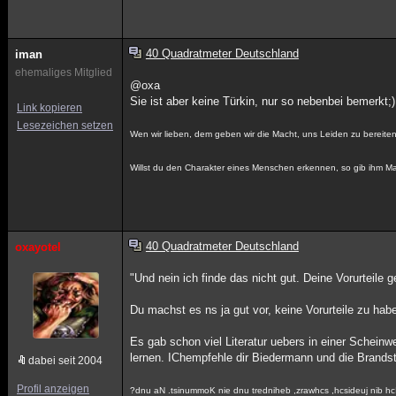
40 Quadratmeter Deutschland
iman
ehemaliges Mitglied
@oxa
Sie ist aber keine Türkin, nur so nebenbei bemerkt;)
Link kopieren
Lesezeichen setzen
Wen wir lieben, dem geben wir die Macht, uns Leiden zu bereiten
Willst du den Charakter eines Menschen erkennen, so gib ihm M
40 Quadratmeter Deutschland
oxayotel
"Und nein ich finde das nicht gut. Deine Vorurteil
Du machst es ns ja gut vor, keine Vorurteile zu ha
Es gab schon viel Literatur uebers in einer Schein
lernen. IChempfehle dir Biedermann und die Brandsti
dabei seit 2004
Profil anzeigen
?dnu aN .tsinummoK nie dnu tredniheb ,zrawhcs ,hcsideuj nib hc