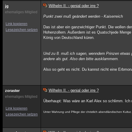
Wilhelm II. - genial oder irre ?
jg
ehemaliges Mitglied
Punkt zwei muß geändert werden - Kaiserreich
Link kopieren
Das ist aber ein ganzwichtiger Punkt. Die wollen den K
Lesezeichen setzen
Hohenzollern. Außerdem ist es Quatschjede Menge
König von Deutschland küren.
Und zu 8. muß ich sagen, wenndem Prinzen etwas pa
andere als gut. Also den bitte ausklammern.
Also so geht es nicht. Du kannst nicht eine Erbmo
Wilhelm II. - genial oder irre ?
zoraster
ehemaliges Mitglied
Überhaupt: Was wäre an Karl Alex so schlimm. Ich 
Link kopieren
Unter Wahrung und Pflege der christlich abendländischen Kultu
Lesezeichen setzen