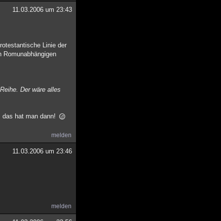
11.03.2006 um 23:43
protestantische Linie der
on Romunabhängigen
Reihe. Der wäre alles
t, das hat man dann!
melden
11.03.2006 um 23:46
melden