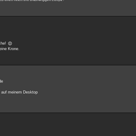
che!
eine Krone.
de
ild auf meinem Desktop