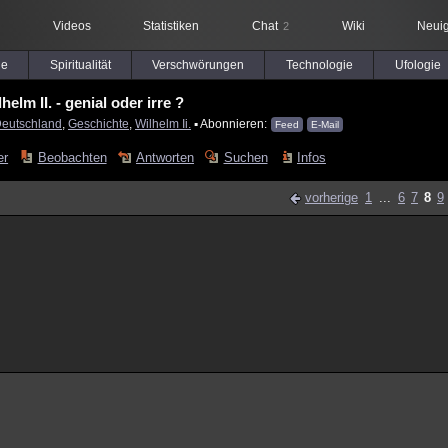
Videos
Statistiken
Chat
Wiki
Neuig
2
le
Spiritualität
Verschwörungen
Technologie
Ufologie
helm II. - genial oder irre ?
eutschland
,
Geschichte
,
Wilhelm Ii.
▪ Abonnieren:
Feed
E-Mail
er
Beobachten
Antworten
Suchen
Infos
vorherige
1
...
6
7
8
9
t