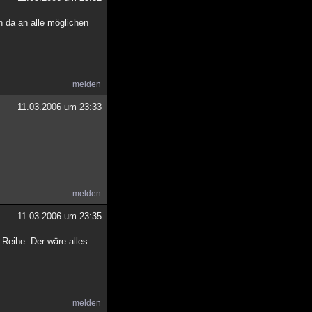
h da an alle möglichen
melden
11.03.2006 um 23:33
melden
11.03.2006 um 23:35
Reihe. Der wäre alles
melden