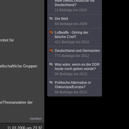
viele (West) Deutsche mit
Deutschland?
11 Beiträge bis 2020
Die Welt
68 Beiträge bis 2009
Luftwaffe - Göring der
falsche Chef?
ymbol für
421 Beiträge bis 2010
Deutschland und Germanien
771 Beiträge bis 2012
Was wäre, wenn es die DDR
ellschaftliche Gruppen
heute noch geben würde?
96 Beiträge bis 2012
Politische Alternative in
Osteuropa/Europa?
98 Beiträge bis 2012
derThronanwärter der
melden
11.03.2006 um 23:32