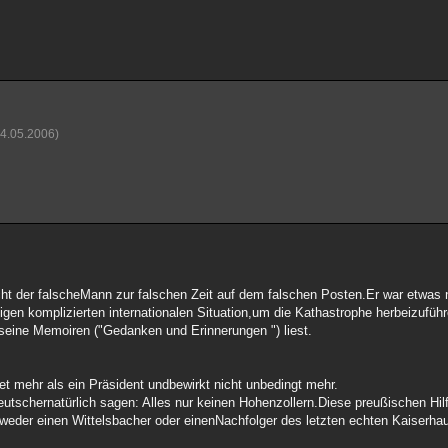
24.05.2006)
ht der falscheMann zur falschen Zeit auf dem falschen Posten.Er war etwas na
gen komplizierten internationalen Situation,um die Kathastrophe herbeizuführ
ne Memoiren ("Gedanken und Erinnerungen ") liest.
et mehr als ein Präsident undbewirkt nicht unbedingt mehr.
schernatürlich sagen: Alles nur keinen Hohenzollern.Diese preußischen Hilf
eder einen Wittelsbacher oder einenNachfolger des letzten echten Kaiserha