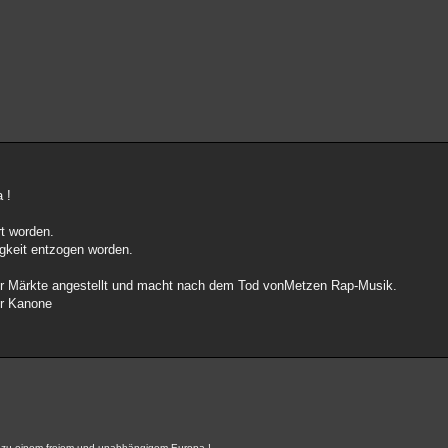
a !
rt worden.
gkeit entzogen worden.
r Märkte angestellt und macht nach dem Tod vonMetzen Rap-Musik.
ler Kanone
r, zu einem freiem und unabhängigem Europa !