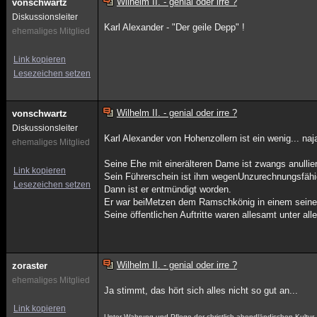
Wilhelm II. - genial oder irre ?
vonschwartz
Diskussionsleiter
Karl Alexander - "Der geile Depp" !
ehemaliges Mitglied
Link kopieren
Lesezeichen setzen
Wilhelm II. - genial oder irre ?
vonschwartz
Diskussionsleiter
Karl Alexander von Hohenzollern ist ein wenig... naj
ehemaliges Mitglied
Seine Ehe mit einerälteren Dame ist zwangs anullie
Link kopieren
Sein Führerschein ist ihm wegenUnzurechnungsfähi
Lesezeichen setzen
Dann ist er entmündigt worden.
Er war beiMetzen dem Ramschkönig in einem seine
Seine öffentlichen Auftritte waren allesamt unter al
Wilhelm II. - genial oder irre ?
zoraster
ehemaliges Mitglied
Ja stimmt, das hört sich alles nicht so gut an...
Link kopieren
Unter Wahrung und Pflege der christlich abendländischen Kultu