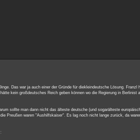
inge. Das war ja auch einer der Gründe für diekleindeutsche Lösung. Franzl h
hätte kein großdeutsches Reich geben können wo die Regierung in Berlinist 
arum sollte man dann nicht das älteste deutsche (und sogarälteste europäisc
 die Preußen waren "Aushilfskaiser". Es lag noch nicht lange zurück, da ware
: