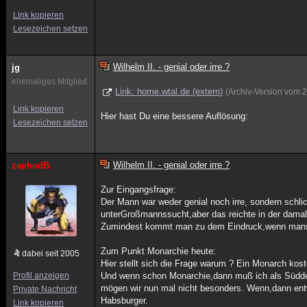
Link kopieren
Lesezeichen setzen
Wilhelm II. - genial oder irre ?
jg
ehemaliges Mitglied
Link: home.wtal.de (extern)
(Archiv-Version vom 
Link kopieren
Hier hast Du eine bessere Auflösung:
Lesezeichen setzen
Wilhelm II. - genial oder irre ?
zaphodB.
Zur Eingangsfrage:
Der Mann war weder genial noch irre, sondern schlic
unterGroßmannssucht,aber das reichte in der damali
Zumindest kommt man zu dem Eindruck,wenn mansei
Zum Punkt Monarchie heute:
dabei seit 2005
Hier stellt sich die Frage warum ? Ein Monarch kost
Profil anzeigen
Und wenn schon Monarchie,dann muß ich als Süddeut
mögen wir nun mal nicht besonders. Wenn,dann entw
Private Nachricht
Habsburger.
Link kopieren