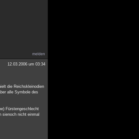
melden
12.03.2006 um 03:34
ielt die Reichskleinodien
aber alle Symbole des
he) Fürstengeschlecht
n sienoch nicht einmal