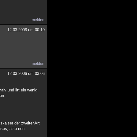
melden
12.03.2006 um 00:19
melden
12.03.2006 um 03:06
iv und litt ein wenig
en.
skaiser der zweitenArt
uses, also nen