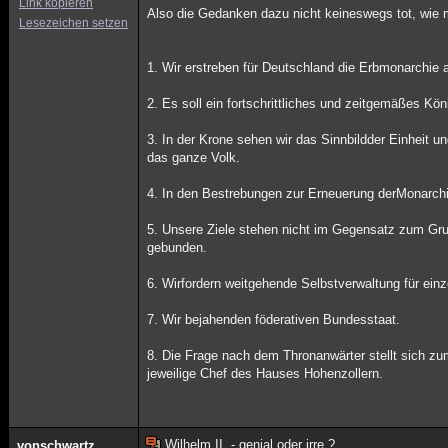
Link kopieren
Also die Gedanken dazu nicht keineswegs tot, wie ma
Lesezeichen setzen
1. Wir erstreben für Deutschland die Erbmonarchie 
2. Es soll ein fortschrittliches und zeitgemäßes K
3. In der Krone sehen wir das Sinnbildder Einheit u
das ganze Volk.
4. In den Bestrebungen zur Erneuerung derMonarchi
5. Unsere Ziele stehen nicht im Gegensatz zum Gru
gebunden.
6. Wirfordern weitgehende Selbstverwaltung für ein
7. Wir bejahenden föderativen Bundesstaat.
8. Die Frage nach dem Thronanwärter stellt sich zu
jeweilige Chef des Hauses Hohenzollern.
Wilhelm II. - genial oder irre ?
vonschwartz