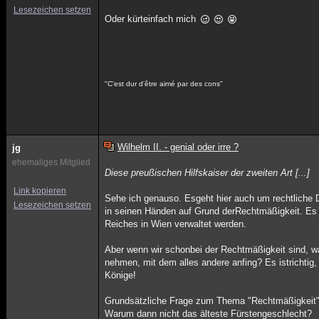
Lesezeichen setzen
Oder kürteinfach mich
"C'est dur d'être aimé par des cons"
Wilhelm II. - genial oder irre ?
jg
ehemaliges Mitglied
Diese preußischen Hilfskaiser der zweiten Art [...]
Link kopieren
Sehe ich genauso. Esgeht hier auch um rechtliche D
Lesezeichen setzen
in seinen Händen auf Grund derRechtmäßigkeit. Es 
Reiches in Wien verwaltet werden.
Aber wenn wir schonbei der Rechtmäßigkeit sind, w
nehmen, mit dem alles andere anfing? Es istrichtig,
Könige!
Grundsätzliche Frage zum Thema "Rechtmäßigkeit"
Warum dann nicht das älteste Fürstengeschlecht?