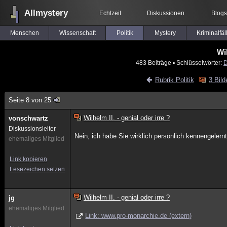
Allmystery
Echtzeit
Diskussionen
Blogs
Menschen
Wissenschaft
Politik
Mystery
Kriminalfäl
Wil
483 Beiträge
▪ Schlüsselwörter:
D
Rubrik Politik
3 Bild
Seite 8 von 25
Wilhelm II. - genial oder irre ?
vonschwartz
Diskussionsleiter
Nein, ich habe Sie wirklich persönlich kennengelern
ehemaliges Mitglied
Link kopieren
Lesezeichen setzen
Wilhelm II. - genial oder irre ?
jg
ehemaliges Mitglied
Link: www.pro-monarchie.de (extern)