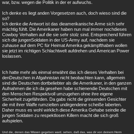
war, bzw. wegen die Politik in der er aufwuchs.
Ich denke es liegt anden Vorgesetzen auch, doch wieso sind die
so?
Ich denke die Antwort ist das dieamerikanische Arme sich sehr
mächtig fühlt. Die Amerikaner haben nun mal immer nochdieses
Cowboy Verhalten auf die sie sehr stolz sind. Entsprechend führen
sich die jungenSoldaten in der US-Army auf, nachdem sie
zuhause auf dem PC für Heimat Amerika gekämpfthaben wollen
sie jetzt im richtigen Schlachtwelt aufdrehen und American Power
loslassen.
Ich hatte mehr als einmal erwähnt das ich dieses Verhalten bei
denDeutschen in Afgahnistan nicht beobachten kann, allgemein
sind die Deutschen dortbeliebter als die Amerikaner, in den ganzen
Aufnahmen die ich da gesehen habe schienendie Deutschen mit
den Menschen Respektvoll umzugehen ohne ihre eigene
Sicherheit zugefährden. Da gabs nicht die grinsenden Gesichter
die mit ihrer Waffe rumzielten undirgendeine scheiße laberten.
Daher muss es wohl wirklich diese Amerika Gehabe seindie die
jungen Soldaten zu respektlosen Killern macht die sich groß
aufspielen.
Und die, denen das Wissen gegeben ward, sehen, daß das, was dir von deinem Herrn