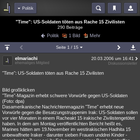
Politik
Bereiche
"Time": US-Soldaten töten aus Rache 15 Zivilisten
290 Beiträge
Echtzeit
Diskussionen
Blogs
Videos
Statistiken
Politik
1 Bild
Mehr
Chat
Wiki
Neuigkeiten
Seite
1
/ 15
meine Rubriken
elmariachi
20.03.2006 um 16:41
Menschen
Wissenschaft
Politik
Mystery
Kriminalfälle
ehemaliges Mitglied
Diskussionsleiter
Spiritualität
Verschwörungen
Technologie
Ufologie
"Time": US-Soldaten töten aus Rache 15 Zivilisten
Natur
Umfragen
Unterhaltung
Bild großklicken
weitere Rubriken
"Time"-Magazin erhebt schwere Vorwürfe gegen US-Soldaten
(Foto: dpa)
Philosophie
Träume
Orte
Esoterik
Literatur
Dasamerikanische Nachrichtenmagazin "Time" erhebt neue
Vorwürfe gegen die Besatzungstruppenim Irak: US-Soldaten sollen
Astronomie
Helpdesk
Gruppen
Gaming
Filme
vor vier Monaten in einem Racheakt 15 irakische Zivilistengetötet
haben. In dem am Montag veröffentlichten Bericht heißt es,
Musik
Clash
Verbesserungen
Allmystery
English
Marines hätten am 19.November im westirakischen Hadhita 15
unbewaffnete Iraker - darunter sieben Frauen unddrei Kinder -
Übersichten