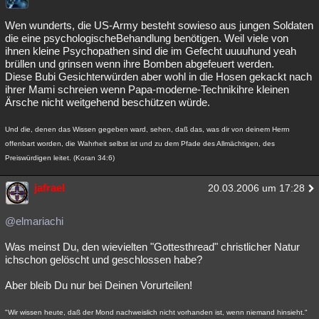
Wen wunderts, die US-Army besteht sowieso aus jungen Soldaten
die eine psychologischeBehandlung benötigen. Weil viele von
ihnen kleine Psychopathen sind die im Gefecht uuuuhund yeah
brüllen und grinsen wenn ihre Bomben abgefeuert werden.
Diese Bubi Gesichterwürden aber wohl in die Hosen gekackt nach
ihrer Mami schreien wenn Papa-moderne-Technikihre kleinen
Ärsche nicht weitgehend beschützen würde.
Und die, denen das Wissen gegeben ward, sehen, daß das, was dir von deinem Herrn
offenbart worden, die Wahrheit selbst ist und zu dem Pfade des Allmächtigen, des
Preiswürdigen leitet. (Koran 34:6)
jafrael
20.03.2006 um 17:28
@elmariachi
Was meinst Du, den wievielten "Gottesthread" christlicher Natur
ichschon gelöscht und geschlossen habe?
Aber bleib Du nur bei Deinen Vorurteilen!
"Wir wissen heute, daß der Mond nachweislich nicht vorhanden ist, wenn niemand hinsieht."