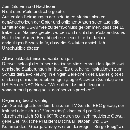
Zum Stöbern und Nachlesen
Nicht durchAufständische getötet
Aus ersten Befragungen der beteiligten Marinesoldaten,
denAngehörigen der Opfer und örtlichen Ärzten seien auch die
Ermittler der US-Armee zu demSchluss gekommen, dass die 15
Iraker von Marines getötet wurden und nicht durchAufständische.
Nach dem Armee-Bericht gebe es jedoch bisher keinen
endgültigen Beweisdafür, dass die Soldaten absichtlich
Unschuldige töteten.
Allawi beklagtethnische Säuberungen
Derweil beklagt der frühere irakische Ministerpräsident IjadAllawi
ethnische Säuberungen im Irak. "Es gibt keine Institutionen zum
Schutz derBevölkerung, in einigen Bereichen des Landes gibt es
eindeutig ethnische Säuberungen",sagte Allawi am Sonntag dem
US-Sender NBC News. "Wir sollten das nicht leugnen,
sondernmutig genug sein, darüber zu sprechen."
Regierung beschwichtigt
Am Samstaghatte er dem britischen TV-Sender BBC gesagt, der
Irak befinde sich im "Bürgerkrieg", daes dort pro Tag
"durchschnittlich 50 bis 60" Tote durch politisch motivierte Gewalt
gebe.Der irakische Präsident Dschalal Talabani und US-
Kommandeur George Casey wiesen denBegriff "Bürgerkrieg" als