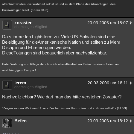
offenbart worden, die Wahrheit selbst ist und zu dem Pfade des Allmächtigen, des
Preiswürdigen leitet. (Koran 34:6)
zoraster
20.03.2006 um 18:07
ehemaliges Mitglied
Da stimme Ich Lightstorm zu. Viele US-Soldaten sind eine
Beleidigung für dieAmerikanische Nation und sollten zu Mehr
Disziplin und Ehre erzogen werden.
DieseTötungen sind bedauerlich aber nachvollziehbar.
Unter Wahrung und Pflege der christlich abendländischen Kultur, zu einem freiem und
unabhängigem Europa !
lerem
20.03.2006 um 18:11
ehemaliges Mitglied
Nachvollziehbar? Wie darf man das bitte verstehen Zoraster?
"Zeigen werden Wir ihnen Unsere Zeichen in den Horizonten und in ihnen selbst" - (41:53)
Befen
20.03.2006 um 18:12