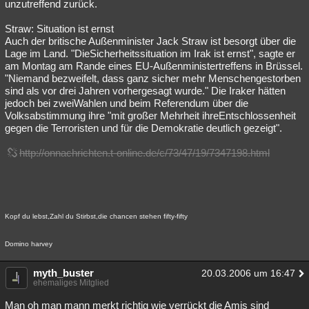
unzutreffend zurück.
Straw: Situation ist ernst
Auch der britische Außenminister Jack Straw ist besorgt über die
Lage im Land. "DieSicherheitssituation im Irak ist ernst", sagte er
am Montag am Rande eines EU-Außenministertreffens in Brüssel.
"Niemand bezweifelt, dass ganz sicher mehr Menschengestorben
sind als vor drei Jahren vorhergesagt wurde." Die Iraker hätten
jedoch bei zweiWahlen und beim Referendum über die
Volksabstimmung ihre "mit großer Mehrheit ihreEntschlossenheit
gegen die Terroristen und für die Demokratie deutlich gezeigt".
http://onnachrichten.t-online.de/c/73/47/19/7347198.html
Kopf du lebst,Zahl du Stirbst,die chancen stehen fifty-fifty
Domino harvey
myth_buster
20.03.2006 um 16:47
ehemaliges Mitglied
Man oh man mann merkt richtig wie verrückt die Amis sind