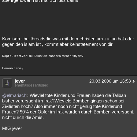
aberirgendwann ist mal Schluss damit
Komisch , bei threadsdie was mit dem christentum zu tun hat oder
gegen den islam ist , kommt aber keinstatement von dir
Kopf du lebst,Zahl du Stirbst,die chancen stehen fifty-fifty
Domino harvey
jever
20.03.2006 um 16:58
ehemaliges Mitglied
@elmariachi
: Wieviel tote Kinder und Frauen haben die Taliban
bisher verursacht im Irak?Wieviele Bomben gingen schon bei
Zivilisten hoch? Also immer noch nicht genug tote Kinderund
Frauen? 90% der Opfer im Irak wurden durch Bomben verursacht,
nicht durch die Amis.
MfG jever