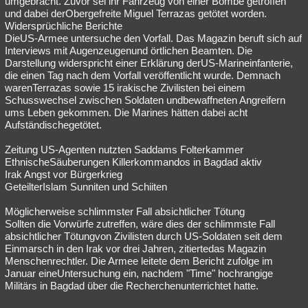
umgebracht. Zuvor sei ihr Fahrzeug von einer Bombe getroffen
und dabei derObergefreite Miguel Terrazas getötet worden.
Besucht
Teilgenommen
Alle
Neue
Geschlossen
Widersprüchliche Berichte
DieUS-Armee untersuche den Vorfall. Das Magazin beruft sich auf
Lesenswert
Schlüsselwörter
Interviews mit Augenzeugenund örtlichen Beamten. Die
Darstellung widerspricht einer Erklärung derUS-Marineinfanterie,
die einen Tag nach dem Vorfall veröffentlicht wurde. Demnach
warenTerrazas sowie 15 irakische Zivilisten bei einem
Schusswechsel zwischen Soldaten undbewaffneten Angreifern
ums Leben gekommen. Die Marines hätten dabei acht
Aufständischegetötet.
Zeitung US-Agenten nutzten Saddams Folterkammer
EthnischeSäuberungen Killerkommandos in Bagdad aktiv
Irak Angst vor Bürgerkrieg
GeteilterIslam Sunniten und Schiiten
Möglicherweise schlimmster Fall absichtlicher Tötung
Sollten die Vorwürfe zutreffen, wäre dies der schlimmste Fall
absichtlicher Tötungvon Zivilisten durch US-Soldaten seit dem
Einmarsch in den Irak vor drei Jahren, zitiertedas Magazin
Menschenrechtler. Die Armee leitete dem Bericht zufolge im
Januar eineUntersuchung ein, nachdem "Time" hochrangige
Militärs in Bagdad über die Recherchenunterrichtet hatte.