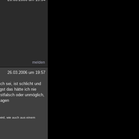
melden
26.03.2006 um 19:57
h sei, ist schlicht und
st das hätte ich nie
stfalsch oder unmöglich,
 sagen
 wird, wie auch aus einem