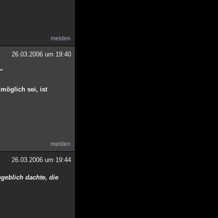
melden
26.03.2006 um 19:40
"
möglich sei, ist
melden
26.03.2006 um 19:44
ngeblich dachte, die