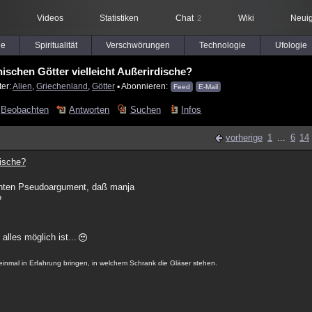
Videos
Statistiken
Chat
Wiki
Neuig
2
le
Spiritualität
Verschwörungen
Technologie
Ufologie
hischen Götter vielleicht Außerirdische?
ter:
Alien
,
Griechenland
,
Götter
▪ Abonnieren:
Feed
E-Mail
Beobachten
Antworten
Suchen
Infos
vorherige
1
...
6
14
dische?
kannten Pseudoargument, daß manja
?
alles möglich ist...
inmal in Erfahrung bringen, in welchem Schrank die Gläser stehen.