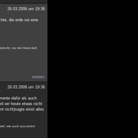
26.03.2006 um 19:36
hte, die erde sei eine
rrecht, nur der Geist darf,
melden
26.03.2006 um 19:36
umente dafür als auch
il wir heute etwas nicht
t nicht)sagte einst alles
 wird, wie auch aus einem