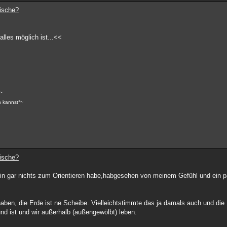
dische?
alles möglich ist...<<
~
n kannst°~
dische?
 rein gar nichts zum Orientieren habe,habgesehen von meinem Gefühl und ein
aben, die Erde ist ne Scheibe. Vielleichtstimmte das ja damals auch und die 
nd ist und wir außerhalb (außengewölbt) leben.