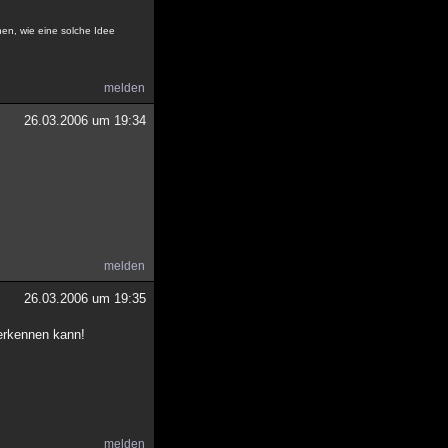
ehen, wie eine solche Idee
melden
26.03.2006 um 19:34
melden
26.03.2006 um 19:35
 erkennen kann!
melden