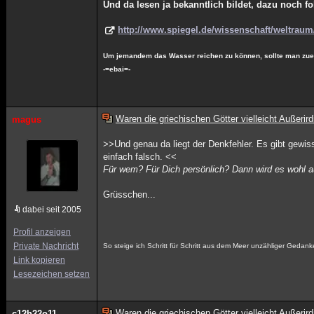
Und da lesen ja bekanntlich bildet, dazu noch f
http://www.spiegel.de/wissenschaft/weltraum
Um jemandem das Wasser reichen zu können, sollte man zuers
-=ebai=-
Waren die griechischen Götter vielleicht Außerir
magus
>>Und genau da liegt der Denkfehler. Es gibt gewis
einfach falsch. <<
Für wem? Für Dich persönlich? Dann wird es wohl a
Grüsschen...
dabei seit 2005
Profil anzeigen
Private Nachricht
So steige ich Schritt für Schritt aus dem Meer unzähliger Gedan
Link kopieren
Lesezeichen setzen
Waren die griechischen Götter vielleicht Außerir
c12h22o11