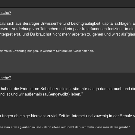
dische?
daß sich aus derartiger Unwissenheitund Leichtgläubigkeit Kapital schlagen lä
hwerer Verdrehung von Tatsachen und ein paar freierfundenen Indizien - in di
nterpretierst, und Du brauchst nicht mehr arbeiten zu gehen und wirst als"gla
inmal in Erfahrung bringen, in welchem Schrank die Gläser stehen.
dische?
 haben, die Erde ist ne Scheibe.Vielleicht stimmte das ja damals auch und di
nd ist und wir außerhalb (außengewölbt) leben."
ragen ob einige hiernicht zuviel Zeit im Internet und zuwenig in der Schule 
 dass man etwas glauben müsse - denn etwas wird nicht dadurch wahr, dass man daran glaubt."