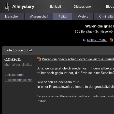
Allmystery
Echtzeit
Diskussionen
Blogs
Menschen
Wissenschaft
Politik
Mystery
Kriminalfäl
Waren die griec
351 Beiträge
▪ Schlüsselwör
Rubrik Politik
Seite 16 von 18
Waren die griechischen Götter vielleicht Außerir
c12h22o11
ehemaliges Mitglied
Aha, geht's jetzt gleich wieder los mit dem altbe
früher noch geglaubt hat, die Erde sei eine Scheibe
Link kopieren
Lesezeichen setzen
Wie schön es dochsein muß,
in einer Phantasiewelt zu leben, in der grundsätzlich 
Um jemandem das Wasser reichen zu können, sollte man zuerst e
-=ebai=-