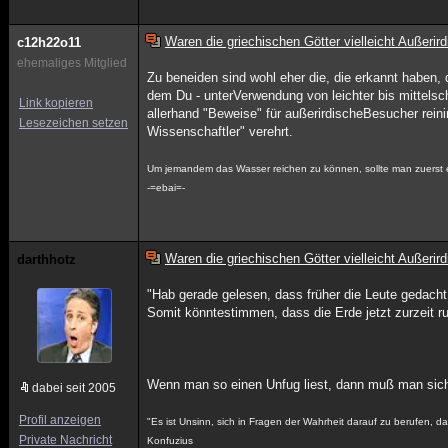
Waren die griechischen Götter vielleicht Außerir
c12h22o11
ehemaliges Mitglied
Zu beneiden sind wohl eher die, die erkannt haben, 
dem Du - unterVerwendung von leichter bis mittelsc
Link kopieren
allerhand "Beweise" für außerirdischeBesucher reini
Lesezeichen setzen
Wissenschaftler" verehrt.
Um jemandem das Wasser reichen zu können, sollte man zuerst e
-=ebai=-
Waren die griechischen Götter vielleicht Außerir
darthhotz
"Hab gerade gelesen, dass früher die Leute gedacht
Somit könntestimmen, dass die Erde jetzt zurzeit ru
Wenn man so einen Unfug liest, dann muß man sich f
dabei seit 2005
Profil anzeigen
"Es ist Unsinn, sich in Fragen der Wahrheit darauf zu berufen,
Private Nachricht
Konfuzius