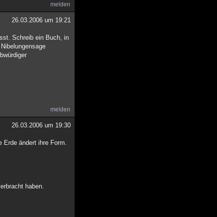
melden
26.03.2006 um 19:21
sst. Schreib ein Buch, in
e Nibelungensage
ubwürdiger
melden
26.03.2006 um 19:30
e Erde ändert ihre Form.
verbracht haben.