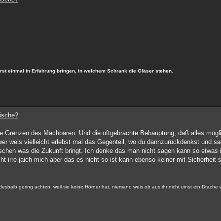
t einmal in Erfahrung bringen, in welchem Schrank die Gläser stehen.
dische?
sse Grenzen des Machbaren. Und die oftgebrachte Behauptung, daß alles möglic
er weis vielleicht erlebst mal das Gegenteil, wo du dannzurückdenkst und sag
schen was die Zukunft bringt. Ich denke das man nicht sagen kann so etwas i
icht irre jaich mich aber das es nicht so ist kann ebenso keiner mit Sicherheit
t deshalb gering achten, weil sie keine Hörner hat, niemand weis ob aus ihr nicht einst ein Drache