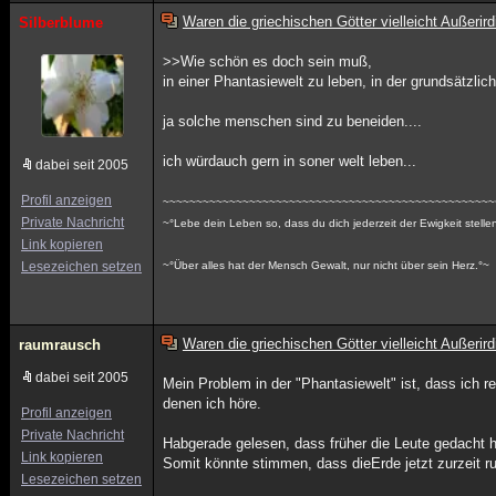
Waren die griechischen Götter vielleicht Außerir
Silberblume
>>Wie schön es doch sein muß,
in einer Phantasiewelt zu leben, in der grundsätzlich
ja solche menschen sind zu beneiden....
ich würdauch gern in soner welt leben...
dabei seit 2005
Profil anzeigen
~~~~~~~~~~~~~~~~~~~~~~~~~~~~~~~~~~~~~~~~~~~~~~~~~~
Private Nachricht
~°Lebe dein Leben so, dass du dich jederzeit der Ewigkeit stelle
Link kopieren
Lesezeichen setzen
~°Über alles hat der Mensch Gewalt, nur nicht über sein Herz.°~
Waren die griechischen Götter vielleicht Außerir
raumrausch
dabei seit 2005
Mein Problem in der "Phantasiewelt" ist, dass ich
denen ich höre.
Profil anzeigen
Private Nachricht
Habgerade gelesen, dass früher die Leute gedacht h
Link kopieren
Somit könnte stimmen, dass dieErde jetzt zurzeit ru
Lesezeichen setzen