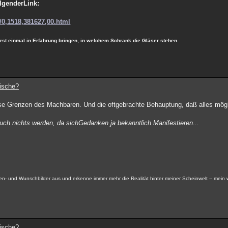
olgenderLink:
/0,1518,381627,00.html
t einmal in Erfahrung bringen, in welchem Schrank die Gläser stehen.
dische?
se Grenzen des Machbaren. Und die oftgebrachte Behauptung, daß alles möglic
uch nichts werden, da sichGedanken ja bekanntlich Manifestieren...
ken- und Wunschbilder aus und erkenne immer mehr die Realität hinter meiner Scheinwelt -- mein
dische?