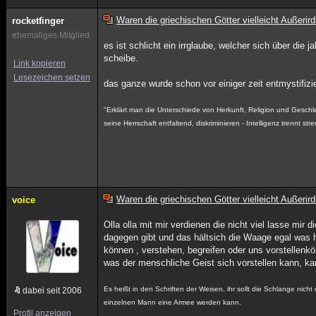
Waren die griechischen Götter vielleicht Außerir
rocketfinger
ehemaliges Mitglied
es ist schlicht ein irrglaube, welcher sich über die
scheibe.
Link kopieren
Lesezeichen setzen
das ganze wurde schon vor einiger zeit entmystifiz
"Erklärt man die Unterschiede von Herkunft, Religion und Geschle
seine Herrschaft entfaltend, diskriminieren - Intelligenz trennt str
Waren die griechischen Götter vielleicht Außerir
voice
Olla olla mit mir verdienen die nicht viel lasse mir
dagegen gibt und das hältsich die Waage egal was h
können , verstehen, begreifen oder uns vorstellenk
was der menschliche Geist sich vorstellen kann, ka
Es heißt in den Schriften der Weisen, ihr sollt die Schlange nich
dabei seit 2006
einzelnen Mann eine Armee werden kann.
Profil anzeigen