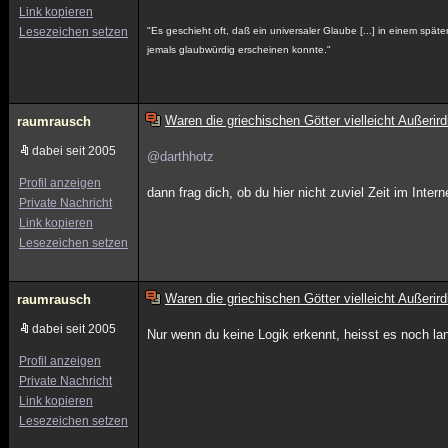
Link kopieren
Lesezeichen setzen
"Es geschieht oft, daß ein universaler Glaube [...] in einem späte
jemals glaubwürdig erscheinen konnte."
Waren die griechischen Götter vielleicht Außerir
raumrausch
dabei seit 2005
@darthhotz
Profil anzeigen
dann frag dich, ob du hier nicht zuviel Zeit im Inte
Private Nachricht
Link kopieren
Lesezeichen setzen
Waren die griechischen Götter vielleicht Außerir
raumrausch
dabei seit 2005
Nur wenn du keine Logik erkennt, heisst es noch lan
Profil anzeigen
Private Nachricht
Link kopieren
Lesezeichen setzen