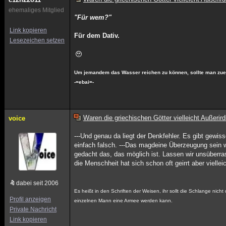
ehemaliges Mitglied
"Für wem?"
Link kopieren
Für dem Dativ.
Lesezeichen setzen
Um jemandem das Wasser reichen zu können, sollte man zuers
-=ebai=-
Waren die griechischen Götter vielleicht Außerir
voice
---Und genau da liegt der Denkfehler. Es gibt gewi
einfach falsch. ---Das magdeine Überzeugung sein w
gedacht das, das möglich ist. Lassen wir unsüberra
die Menschheit hat sich schon oft geirrt aber vielle
dabei seit 2006
Es heißt in den Schriften der Weisen, ihr sollt die Schlange nich
Profil anzeigen
einzelnen Mann eine Armee werden kann.
Private Nachricht
Link kopieren