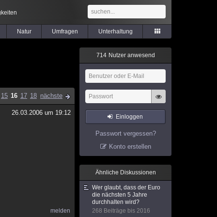
keiten
Natur
Umfragen
Unterhaltung
7
1
4
Nutzer anwesend
15
16
17
18
nächste
26.03.2006 um 19:12
Einloggen
Passwort vergessen?
Konto erstellen
Ähnliche Diskussionen
Wer glaubt, dass der Euro
die nächsten 5 Jahre
durchhalten wird?
melden
268 Beiträge bis 2016