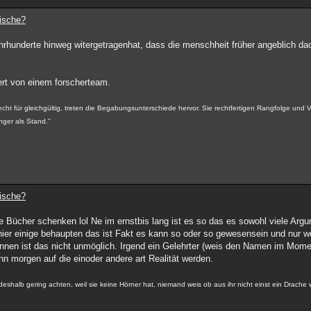
dische?
 jahrhunderte hinweg witergetragenhat, dass die menschheit früher angeblich dac
iert von einem forscherteam.
cht für gleichgültig, treten die Begabungsunterschiede hervor. Sie rechtfertigen Rangfolge und Vo
enger als Stand."
dische?
 die Bücher schenken lol Ne im ernstbis lang ist es so das es sowohl viele Arg
ier einige behaupten das ist Fakt es kann so oder so gewesensein und nur we
önnen ist das nicht unmöglich. Irgend ein Gelehrter (weis den Namen im Momen
nn morgen auf die einoder andere art Realität werden.
t deshalb gering achten, weil sie keine Hörner hat, niemand weis ob aus ihr nicht einst ein Drache