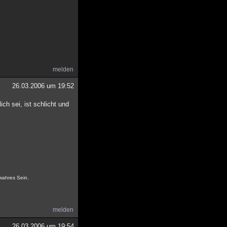
melden
26.03.2006 um 19:52
h sei, ist schlicht und
 wahres Sein.
melden
26.03.2006 um 19:54