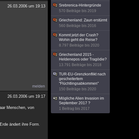
Srebrenica-Hintergründe
26.03.2006 um 19:13
570 Beiträge bis 2019
Griechenland: Zaun erstürmt
560 Beiträge bis 2016
Kommt jetzt der Crash?
Wohin geht die Reise?
8.797 Beiträge bis 2020
Griechenland 2015 -
Heldenepos oder Tragödie?
13.791 Beiträge bis 2018
TUR-EU-Grenzkonflikt nach
gescheitertem
"Flüchtlingsabkommen"
melden
150 Beiträge bis 2020
26.03.2006 um 19:17
Mögliche Alien Invasion im
September 2017 ?
 paar Menschen, von
1 Beitrag bis 2017
Erde ändert ihre Form.