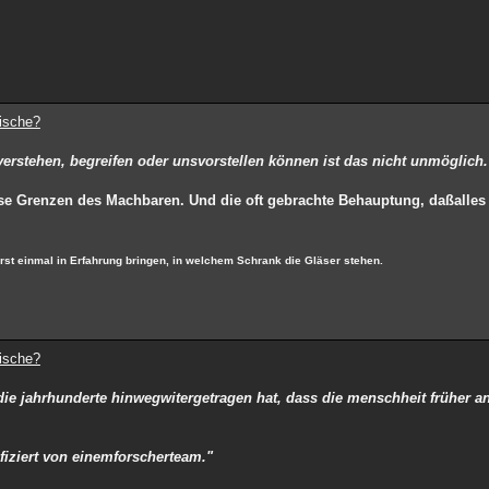
dische?
 verstehen, begreifen oder unsvorstellen können ist das nicht unmöglich.
sse Grenzen des Machbaren. Und die oft gebrachte Behauptung, daßalles 
t einmal in Erfahrung bringen, in welchem Schrank die Gläser stehen.
dische?
r die jahrhunderte hinwegwitergetragen hat, dass die menschheit früher a
fiziert von einemforscherteam."