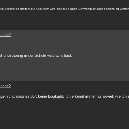
ren Zeitalter so greifbar zur Absurdität wird, daß die einzige Schwierigkeit darin besteht, zu verst
dische?
rnet undzuwenig in der Schule verbracht hast.
dische?
ge nicht, dass es dort keine Logikgibt. Ich erkennt immer nur soviel, wie ich