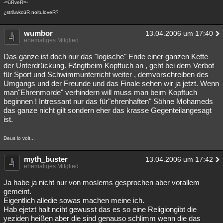
-=üRveR=-
¿sträwkcüR noituloveR?
wumbor
13.04.2006 um 17:40
ehemaliges Mitglied
Das ganze ist doch nur das "logische" Ende einer ganzen Kette
der Unterdrückung. Fängtbeim Kopftuch an , geht bei dem Verbot
für Sport und Schwimmunterricht weiter , demvorschreiben des
Umgangs und der Freunde und das Finale sehen wir ja jetzt. Wenn
man"Ehrenmorde" verhindern will muss man beim Kopftuch
beginnen ! Intressant nur das für"ehrenhaften" Söhne Mohameds
das ganze nicht gilt sondern eher das krasse Gegenteilangesagt
ist.
Deus lo volt...
myth_buster
13.04.2006 um 17:42
ehemaliges Mitglied
Ja habe ja nicht nur von moslems gesprochen aber vorallem
gemeint.
Eigentlich alledie sowas machen meine ich.
Hab ejetzt halt nciht gewusst das es so eine Religiongibt die
yeziden heißen aber die sind genauso schlimm wenn die das