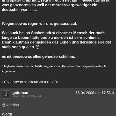
und später umbringt, regt ihr euch net auf... neeee das ist ja
was ganznormales weil der mörder/vergewaltiger ein
deutscher war.........
Wegen sowas regen wir uns genauso auf.
Wei kuck bei so Sachen stirbt einarmer Mensch der noch
lange zu Leben hätte und zu morden ist sehr schlimm.
Dann klautman demjenigen das Leben und derjenige erleidet
auch noch qualen
es ist beiosowas alles genauso schlimm.
Ich glaube einfach an die Aufklärung,dass man Menschen überzeugen kann durch
Argumente.
:. (¯`·.¸¸.- AllMystery - Against Groups -.¸¸.·´¯):.
goldman
13.04.2006 um 17:53
ehemaliges Mitglied
@wumbor
:
Word!