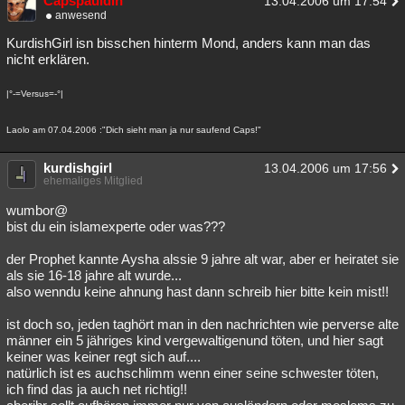
Capspauldin
13.04.2006 um 17:54
anwesend
KurdishGirl isn bisschen hinterm Mond, anders kann man das
nicht erklären.
|°-=Versus=-°|
Laolo am 07.04.2006 :"Dich sieht man ja nur saufend Caps!"
kurdishgirl
13.04.2006 um 17:56
ehemaliges Mitglied
wumbor@
bist du ein islamexperte oder was???
der Prophet kannte Aysha alssie 9 jahre alt war, aber er heiratet sie
als sie 16-18 jahre alt wurde...
also wenndu keine ahnung hast dann schreib hier bitte kein mist!!
ist doch so, jeden taghört man in den nachrichten wie perverse alte
männer ein 5 jähriges kind vergewaltigenund töten, und hier sagt
keiner was keiner regt sich auf....
natürlich ist es auchschlimm wenn einer seine schwester töten,
ich find das ja auch net richtig!!