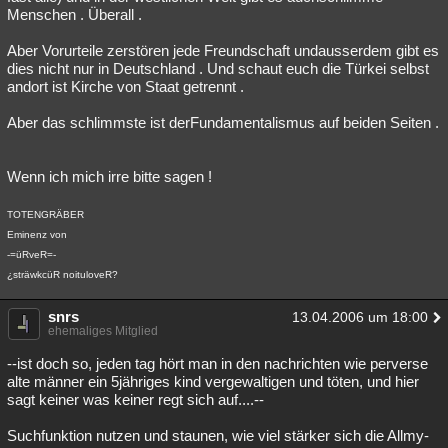
Menschen . Überall .
Aber Vorurteile zerstören jede Freundschaft undausserdem gibt es
dies nicht nur in Deutschland . Und schaut euch die Türkei selbst
andort ist Kirche von Staat getrennt .
Aber das schlimmste ist derFundamentalismus auf beiden Seiten .
Wenn ich mich irre bitte sagen !
TOTENGRÄBER
Eminenz von
-=üRveR=-
¿sträwkcüR noituloveR?
snrs
13.04.2006 um 18:00
ehemaliges Mitglied
--ist doch so, jeden tag hört man in den nachrichten wie perverse
alte männer ein 5jähriges kind vergewaltigen und töten, und hier
sagt keiner was keiner regt sich auf....--
Suchfunktion nutzen und staunen, wie viel stärker sich die Allmy-