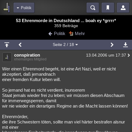
Politik
Bereiche
53 Ehrenmorde in Deutschland ... boah ey *grrrr*
359 Beiträge
Echtzeit
Diskussionen
Blogs
Videos
Statistiken
Politik
Mehr
Chat
Wiki
Neuigkeiten
Seite
2
/ 18
meine Rubriken
conspiration
13.04.2006 um 17:37
Menschen
Wissenschaft
Politik
Mystery
Kriminalfälle
ehemaliges Mitglied
Spiritualität
Verschwörungen
Technologie
Ufologie
Wer einen Ehrenmord begeht, ist eine Art Nazi, weil er nicht
akzeptiert, daß jemandnach
einer fremden Kultur leben will.
Natur
Umfragen
Unterhaltung
weitere Rubriken
So jemand hat es nicht verdient, inunserem
Staat jemals wieder frei zu leben; wir müssen diesen Abschaum
Philosophie
Träume
Orte
Esoterik
Literatur
für immerwegsperren, damit
wir nie wieder ein derartiges Regime an die Macht lassen können!
Astronomie
Helpdesk
Gruppen
Gaming
Filme
Ehrenmörder,
Musik
Clash
Verbesserungen
Allmystery
English
die ihre Schwestern töten, sollte man viel härter bestrafen alsnur
mit einer
Übersichten