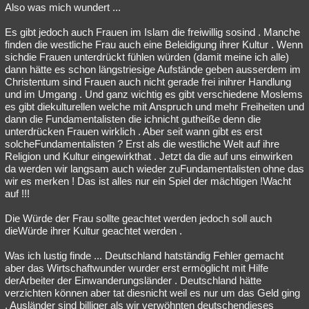
Also was mich wundert ...
Es gibt jedoch auch Frauen im Islam die freiwillig sosind . Manche
finden die westliche Frau auch eine Beleidigung ihrer Kultur . Wenn
sichdie Frauen unterdrückt fühlen würden (damit meine ich alle)
dann hätte es schon längstriesige Aufstände geben ausserdem im
Christentum sind Frauen auch nicht gerade frei inihrer Handlung
und im Umgang . Und ganz wichtig es gibt verschiedene Moslems
es gibt diekulturellen welche mit Anspruch und mehr Freiheiten und
dann die Fundamentalisten die ichnicht gutheiße denn die
unterdrücken Frauen wirklich . Aber seit wann gibt es erst
solcheFundamentalisten ? Erst als die westliche Welt auf ihre
Religion und Kultur eingewirkthat . Jetzt da die auf uns einwirken
da werden wir langsam auch wieder zuFundamentalisten ohne das
wir es merken ! Das ist alles nur ein Spiel der mächtigen !Wacht
auf !!!
Die Würde der Frau sollte geachtet werden jedoch soll auch
dieWürde ihrer Kultur geachtet werden .
Was ich lustig finde ... Deutschland hatständig Fehler gemacht
aber das Wirtschaftwunder wurder erst ermöglicht mit Hilfe
derArbeiter der Einwanderungsländer . Deutschland hätte
verzichten können aber tat diesnicht weil es nur um das Geld ging
. Ausländer sind billiger als wir verwöhnten deutschendieses