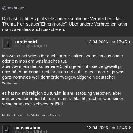
@bashuga
:
Du hast recht: Es gibt viele andere schlimme Verbrechen, das
Thema hier ist aber"Ehrenmorde". Über andere Verbrechen kann
man woanders auch diskutieren.
kurdishgirl
13.04.2006 um 17:45
ehemaliges Mitglied
ich weiss net wieso ihr euch immer aufregt wenn ein ausländer
oder ein moslem wasfalsches tut,
aber wenn ein deutscher eine 5 jährige entfüht sie vergewaltigt
undspäter umbringt, regt ihr euch net auf... neeee das ist ja was
ganz normales weil dermörder/vergewaltiger ein deutscher
war.........
es hat nix mit religion zu tun,im islam ist tötung verboten, aber
immer wieder müsst ihr den islam schlecht machen wenneiner
seine oma oder schwester tötet.
Ich.Bin.Geboren.Um.Als.Kurdin.Zu.Sterben
conspiration
13.04.2006 um 17:46
ehemaliges Mitglied