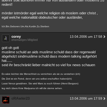
aberihr sollt aufhören immer nur von ausländern oder moslems zu
reden!!
mörder istmörder egal welche religion ob moslem oder christ ,
egal welche nationalität obdeutscher oder ausländer,
Ich.Bin.Geboren.Um.Als.Kurdin.Zu.Sterben
corey
13.04.2006 um 17:58
ehemaliges Mitglied
gott oh gott
muslime schuld an aids muslime schuld dass der regenwald
abgeholzt sindmuslime schuld dass modern talking aufgehört
hat......
seid ihr beschränkt lieber malnicht so viel fox news schauen
Es wäre leichter die Menschheit zu vernichten als sie zu verstehen (ich)
Die Zeit ist ein Feind, denn wir uns selbst erschaffen haben(ich)
Lasst Venus gewähren. Sie wird Mars zu euch führen (Henri Bergson)
leg mich übers Knie Marijuana ich will die sterne sehen.
cRAwler23
13.04.2006 um 17:59