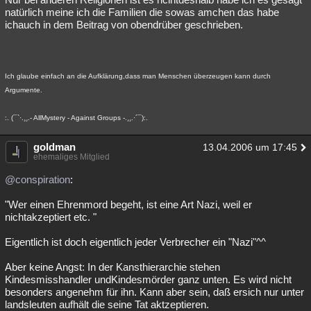
natürlich meine ich die Familien die sowas amchen das habe
ichauch in dem Beitrag von obendrüber geschrieben.
Ich glaube einfach an die Aufklärung,dass man Menschen überzeugen kann durch
Argumente.
:. (¯`·.¸¸.- AllMystery - Against Groups -.¸¸.·´¯):.
goldman
13.04.2006 um 17:45
ehemaliges Mitglied
@conspiration
:
"Wer einen Ehrenmord begeht, ist eine Art Nazi, weil er
nichtakzeptiert etc. "
Eigentlich ist doch eigentlich jeder Verbrecher ein "Nazi"^^
Aber keine Angst: In der Kansthierarchie stehen
Kindesmisshandler undKindesmörder ganz unten. Es wird nicht
besonders angenehm für ihn. Kann aber sein, daß ersich nur unter
landsleuten aufhält die seine Tat aktzeptieren.