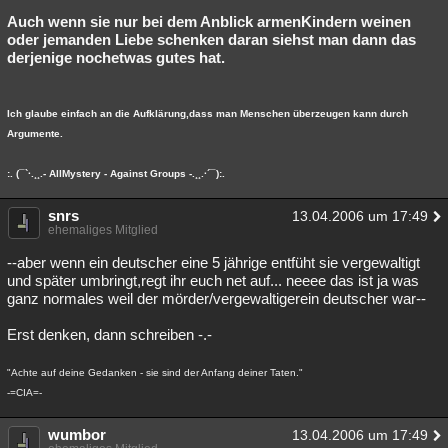
Auch wenn sie nur bei dem Anblick armenKindern weinen
oder jemanden Liebe schenken daran siehst man dann das
derjenige nochetwas gutes hat.
Ich glaube einfach an die Aufklärung,dass man Menschen überzeugen kann durch
Argumente.
:. (¯`·.¸¸.- AllMystery - Against Groups -.¸¸.·´¯):.
snrs
13.04.2006 um 17:49
ehemaliges Mitglied
--aber wenn ein deutscher eine 5 jährige entfüht sie vergewaltigt
und später umbringt,regt ihr euch net auf... neeee das ist ja was
ganz normales weil der mörder/vergewaltigerein deutscher war--
Erst denken, dann schreiben -.-
"Achte auf deine Gedanken - sie sind der Anfang deiner Taten."
-=CIA=-
wumbor
13.04.2006 um 17:49