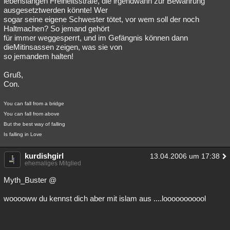
lebenslangen Freiheitsstrafe, die irgendwann zur Bewährung
ausgesetztwerden könnte! Wer
Besucht
Teilgenommen
Alle
Neue
Geschlossen
sogar seine eigene Schwester tötet, vor wem soll der noch
Haltmachen? So jemand gehört
Lesenswert
Schlüsselwörter
für immer weggesperrt, und im Gefängnis können dann
dieMitinsassen zeigen, was sie von
so jemandem halten!
Gruß,
Con.
You can fall from a bridge
You can fall from above
But the best way of falling
Is falling in Love
kurdishgirl
13.04.2006 um 17:38
ehemaliges Mitglied
Myth_Buster @
wooooww du kennst dich aber mit islam aus ....looooooooool