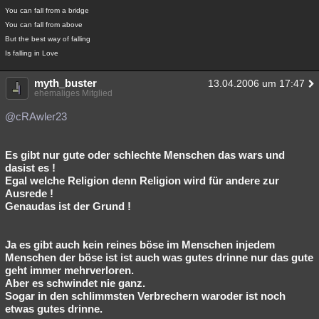
You can fall from a bridge
You can fall from above
But the best way of falling
Is falling in Love
myth_buster
13.04.2006 um 17:47
ehemaliges Mitglied
@cRAwler23
Es gibt nur gute oder schlechte Menschen das wars und
dasist es !
Egal welche Religion denn Religion wird für andere zur
Ausrede !
Genaudas ist der Grund !
Ja es gibt auch kein reines böse im Menschen injedem
Menschen der böse ist ist auch was gutes drinne nur das gute
geht immer mehrverloren.
Aber es schwindet nie ganz.
Sogar in den schlimmsten Verbrechern waroder ist noch
etwas gutes drinne.