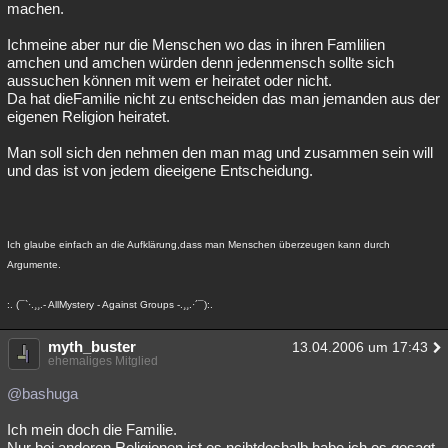
machen.
Ichmeine aber nur die Menschen wo das in ihren Famlilien
amchen und amchen würden denn jedenmensch sollte sich
aussuchen können mit wem er heiratet oder nicht.
Da hat dieFamilie nicht zu entscheiden das man jemanden aus der
eigenen Religion heiratet.
Man soll sich den nehmen den man mag und zusammen sein will
und das ist von jedem dieeigene Entscheidung.
Ich glaube einfach an die Aufklärung,dass man Menschen überzeugen kann durch
Argumente.
:. (¯`·.¸¸.- AllMystery - Against Groups -.¸¸.·´¯):.
myth_buster
13.04.2006 um 17:43
ehemaliges Mitglied
@bashuga
Ich mein doch die Familie.
Nur bei anderen Religionen ist es ncihtdeshalb habe ich es gesagt