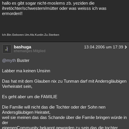
hallo es gibt sogar nicht-moslems zb. yeziden die
ihretöchter/schwestern/mütter oder was weisss ich was
ermorden!!
Ich.Bin.Geboren.Um.Als.Kurdin.Zu.Sterben
bashuga
13.04.2006 um 17:39
ehemaliges Mitglied
@myth
Buster
Labber ma keinen Unsinn
Das hat mit dem Glauben nix zu Tunman darf mit Andersgläubigen
Verheiratet sein,
Es geht aber um die FAMILIE
Die Familie will nicht das die Tochter oder der Sohn nen
Andersgläubigen Heiratet,
weil sie meinen das das Schande über die Famlie bringen würde in
der
eigenenCommunity bekannt geworden zu sein das die tochter