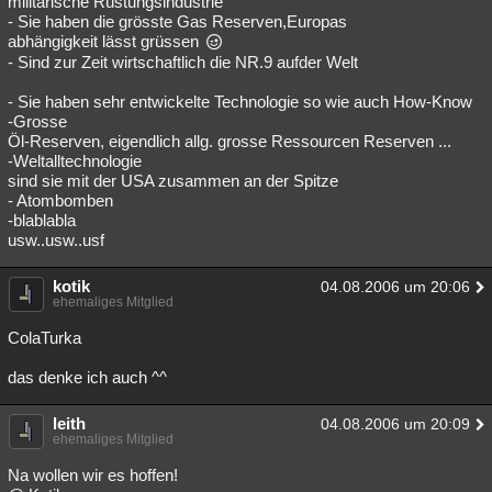
militärische Rüstungsindustrie
- Sie haben die grösste Gas Reserven,Europas
Besucht
Teilgenommen
Alle
Neue
Geschlossen
abhängigkeit lässt grüssen
- Sind zur Zeit wirtschaftlich die NR.9 aufder Welt
Lesenswert
Schlüsselwörter
- Sie haben sehr entwickelte Technologie so wie auch How-Know
-Grosse
Öl-Reserven, eigendlich allg. grosse Ressourcen Reserven ...
-Weltalltechnologie
sind sie mit der USA zusammen an der Spitze
- Atombomben
-blablabla
usw..usw..usf
kotik
04.08.2006 um 20:06
ehemaliges Mitglied
ColaTurka
das denke ich auch ^^
leith
04.08.2006 um 20:09
ehemaliges Mitglied
Na wollen wir es hoffen!