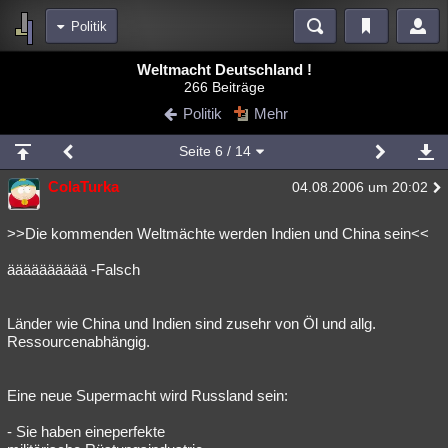
Politik
Bereiche
Weltmacht Deutschland !
266 Beiträge
Echtzeit
Diskussionen
Blogs
Videos
Statistiken
Politik
Mehr
Chat
Wiki
Neuigkeiten
3
Seite
6
/ 14
meine Rubriken
ColaTurka
04.08.2006 um 20:02
Menschen
Wissenschaft
Politik
Mystery
Kriminalfälle
Spiritualität
Verschwörungen
Technologie
Ufologie
>>Die kommenden Weltmächte werden Indien und China sein<<
ääääääääää -Falsch
Natur
Umfragen
Unterhaltung
weitere Rubriken
Länder wie China und Indien sind zusehr von Öl und allg.
Philosophie
Träume
Orte
Esoterik
Literatur
Ressourcenabhängig.
Astronomie
Helpdesk
Gruppen
Gaming
Filme
Eine neue Supermacht wird Russland sein:
Musik
Clash
Verbesserungen
Allmystery
English
- Sie haben eineperfekte
Übersichten