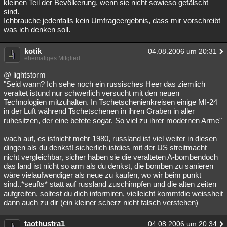
kleinen Teil der Bevölkerung, wenn sie nicht sowieso gefälscht
sind.
Ichbrauche jedenfalls kein Umfrageergebnis, dass mir vorschreibt
was ich denken soll.
kotik
04.08.2006 um 20:31
ehemaliges Mitglied
@ lightstorm
"Seid wann? Ich sehe noch ein russisches Heer das ziemlich
veraltet istund nur schwerlich versucht mit den neuen
Technologien mitzuhalten. In Tschetschenienkreisen einige MI-24
in der Luft während Tschetschenen in ihren Graben in aller
ruhesitzen, der eine betete sogar. So viel zu ihrer modernen Arme"
wach auf, es istnicht mehr 1980, russland ist viel weiter in diesen
dingen als du denkst! sicherlich istdies mit der US streitmacht
nicht vergleichbar, sicher haben sie die veralteten A-bombendoch
das land ist nicht so arm als du denkst, die bomben zu sanieren
wäre vielaufwendiger als neue zu kaufen, wo wir beim punkt
sind..*seufts* statt auf russland zuschimpfen und die alten zeiten
aufgreifen, soltest du dich informiren, vielleicht kommtdie weissheit
dann auch zu dir (ein kleiner scherz nicht falsch verstehen)
taothustra1
04.08.2006 um 20:34