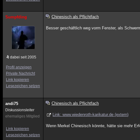
Chinesisch als Pflichtfach
Sumpfding
Besser geschäftlich weg vorm Fenster, als Schwerm
dabei seit 2005
Profil anzeigen
Private Nachricht
Link kopieren
Lesezeichen setzen
Chinesisch als Pflichtfach
andi75
Diskussionsleiter
Link: www.wiedenroth-karikatur.de (extern)
ehemaliges Mitglied
Wenn Merkel Chinesisch könnte, hätte sie mehr Er
Link kopieren
Lesezeichen setzen