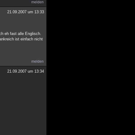
melden
21.09.2007 um 13:33
h eh fast alle Englisch.
kreich ist einfach nicht
melden
21.09.2007 um 13:34