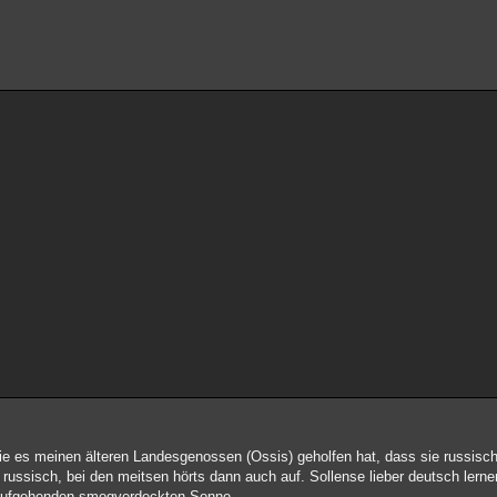
ie es meinen älteren Landesgenossen (Ossis) geholfen hat, dass sie russisch 
russisch, bei den meitsen hörts dann auch auf. Sollense lieber deutsch lernen
 aufgehenden smogverdeckten Sonne.