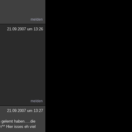
melden
21.09.2007 um 13:26
melden
21.09.2007 um 13:27
gelernt haben.....die
^^ Hier isses eh viel