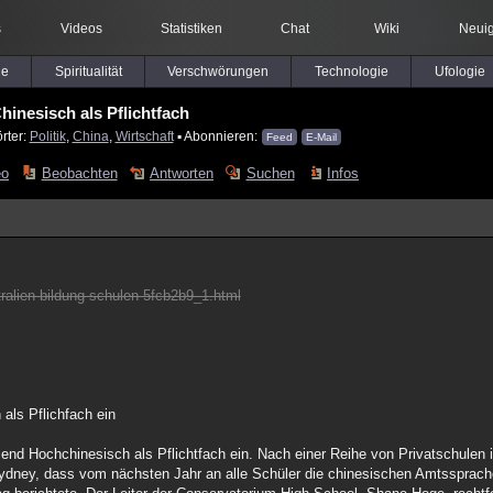
s
Videos
Statistiken
Chat
Wiki
Neuig
le
Spiritualität
Verschwörungen
Technologie
Ufologie
hinesisch als Pflichtfach
rter:
Politik
,
China
,
Wirtschaft
▪ Abonnieren:
Feed
E-Mail
eo
Beobachten
Antworten
Suchen
Infos
ralien-bildung-schulen-5fcb2b9_1.html
als Pflichfach ein
end Hochchinesisch als Pflichtfach ein. Nach einer Reihe von Privatschule
ydney, dass vom nächsten Jahr an alle Schüler die chinesischen Amtssprach