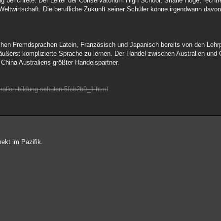
 berichtete. Der Leiter der Conservatorium High School, Shane Hoge, rechtfe
 Weltwirtschaft. Die berufliche Zukunft seiner Schüler könne irgendwann davo
schen Fremdsprachen Latein, Französisch und Japanisch bereits von den Lehrp
 äußerst komplizierte Sprache zu lernen. Der Handel zwischen Australien und 
 China Australiens größter Handelspartner.
ralien-bildung-schulen-5fcb2b9_1.html
rekt im Pazifik.