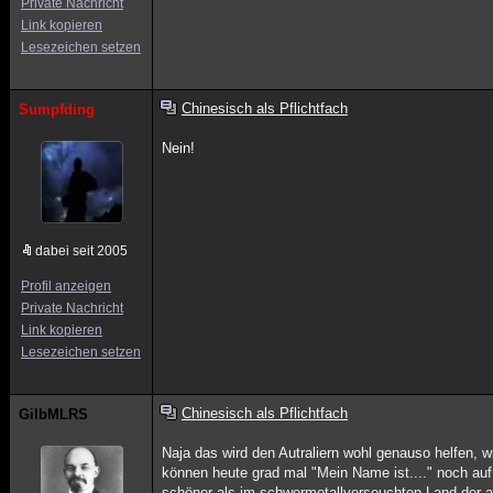
Private Nachricht
Link kopieren
Lesezeichen setzen
Chinesisch als Pflichtfach
Sumpfding
Nein!
dabei seit 2005
Profil anzeigen
Private Nachricht
Link kopieren
Lesezeichen setzen
Chinesisch als Pflichtfach
GilbMLRS
Naja das wird den Autraliern wohl genauso helfen, w
können heute grad mal "Mein Name ist...." noch auf 
schöner als im schwermetallverseuchten Land der