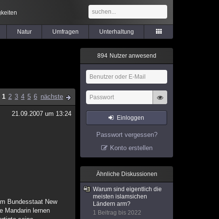
keiten
Natur
Umfragen
Unterhaltung
8
9
4
Nutzer anwesend
1
2
3
4
5
6
nächste
21.09.2007 um 13:24
Einloggen
Passwort vergessen?
Konto erstellen
Ähnliche Diskussionen
Warum sind eigentlich die
meisten islamsichen
n im Bundesstaat New
Ländern arm?
e Mandarin lernen
1 Beitrag bis 2022