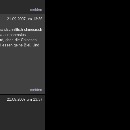
melden
21.09.2007 um 13:36
andschriftlich chinesisch
hina ausnahmslos
ird, dass die Chinesen
el essen gelne Blei. Und
melden
21.09.2007 um 13:37