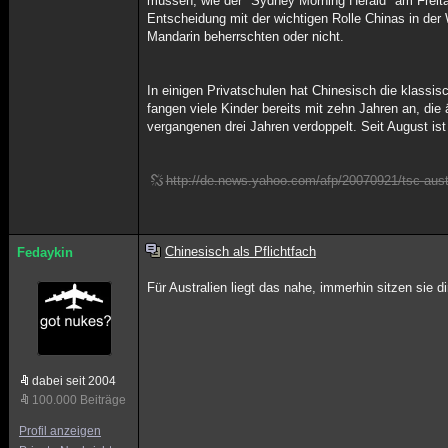
müssen, wie der "Sydney Morning Herald" am Freitag
Entscheidung mit der wichtigen Rolle Chinas in der
Mandarin beherrschten oder nicht.
In einigen Privatschulen hat Chinesisch die klassi
fangen viele Kinder bereits mit zehn Jahren an, die
vergangenen drei Jahren verdoppelt. Seit August ist
http://de.news.yahoo.com/afp/20070921/tsc-aust
Chinesisch als Pflichtfach
Fedaykin
Für Australien liegt das nahe, immerhin sitzen sie di
dabei seit 2004
100.000 Beiträge
Profil anzeigen