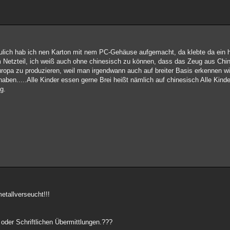
ulich hab ich nen Karton mit nem PC-Gehäuse aufgemacht, da klebte da ein h
n am Netzteil, ich weiß auch ohne chinesisch zu können, dass das Zeug aus C
Europa zu produzieren, weil man irgendwann auch auf breiter Basis erkennen w
haben.....Alle Kinder essen gerne Brei heißt nämlich auf chinesisch Alle Kind
g.
etallverseucht!!!
der Schriftlichen Übermittlungen.???