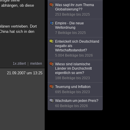
rtigte seine
Was sagt ihr zum Thema
n abhängen, ob diese
Globalisierung??
253 Beiträge bis 2025
Empire - Die neue
länen vertrieben. Dort
Weltordnung
China hat sich in den
7 Beiträge bis 2025
Entwickelt sich Deutschland
negativ als
Wirtschaftsstandort?
5.004 Beiträge bis 2026
1x zitiert
melden
Wieso sind islamische
Länder im Durchschnitt
21.09.2007 um 13:25
eigentlich so arm?
188 Beiträge bis 2023
Teuerung und Inflation
695 Beiträge bis 2023
Wachstum um jeden Preis?
60 Beiträge bis 2026