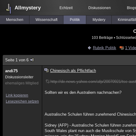
Allmystery
Echtzeit
Diskussionen
Blog
Menschen
Wissenschaft
Politik
Mystery
Kriminalfäl
C
103 Beiträge
▪ Schlüsselwö
Rubrik Politik
1 Vid
Seite 1 von 6
Chinesisch als Pflichtfach
andi75
Diskussionsleiter
http://de.news.yahoo.com/afp/20070921/tsc-aust
ehemaliges Mitglied
Sollten wir es den Australiern nachmachen?
Link kopieren
Lesezeichen setzen
Australische Schulen führen zunehmend Chinesisch 
Sidney (AFP) - Australische Schulen führen zunehm
South Wales plant nun auch die Musikschule von S