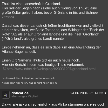
Thule ist eine Landschaft in Grönland.
Hier soll der Sagen nach (siehe auch "König von Thule") eine
große Kultur gelebt haben, bevor Grönland in Eis und Schnee
versank.
Darauf das dieser Landstrich früher fruchtbarer war und vielleicht
stärker bevölkert, weißt die Tatsache, das Wikinger der "Erich der
Rote" 982 als er auf Grönland landete und die Insel "Grönland"
(="Grünland", also grünes Land) nannte.
Einige nehmen an, dass es sich dabei um eine Abwandlung der
Atlantis-Sage handelt.
Einen Ort Namens Thule gibt es auch heute noch.
Hier ein Bericht in dem das heutige Thule vorkommt.
http://www.ndrtv.de/weltspiegel/20031207/groenland.html
Rechtsstaat, Rechtsstaat wie bis Du wundervoll,
Keiner kann hier hören, was er nicht hören soll
doncarlos
24.06.2004 um 14:33
ehemaliges Mitglied
Da wir alle ja - wahrscheinlich - aus Afrika stammen wäre es doch