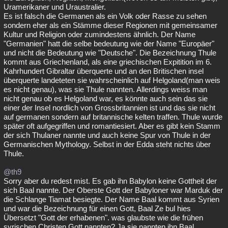
Uramerikaner und Uraustralier.
Es ist falsch die Germanen als ein Volk oder Rasse zu sehen
sondern eher als ein Stämme dieser Regionen mit gemeinsamer
Kultur und Religion oder zumindestens ähnlich. Der Name
"Germanien" hatt die selbe bedeutung wie der Name "Europäer"
und nicht die Bedeutung wie "Deutsche". Die Bezeichnung Thule
kommt aus Griechenland, als eine griechischen Expitition im 6.
Kahrhundert Gibraltar überquerte und an den Britischen insel
überquerte landeteten sie wahrscheinlich auf Helgoland(man weis
es nicht genau), was sie Thule nannten. Allerdings weiss man
nicht genau ob es Helgoland war, es könnte auch sein das sie
einer der Insel nordlich von Grossbritannien ist und das sie nicht
auf germanen sondern auf britannische kelten traffen. Thule wurde
später oft aufgegriffen und romantiesiert. Aber es gibt kein Stamm
der sich Thulaner nannte und auch keine Spur von Thule in der
Germanischen Mythology. Selbst in der Edda steht nichts über
Thule.
@th9
Sorry aber du redest mist. Es gab ihn Babylon keine Gottheit der
sich Baal nannte. Der Oberste Gott der Babyloner war Marduk der
die Schlange Tiamat besiegte. Der Name Baal kommt aus Syrien
und war die Bezeichnung für einen Gott, Baal Ze bul hies
Übersetzt "Gott der erhabenen". was glaubste wie die frühen
syrischen Christen Gott nannten? Ja sie nannten ihn Baal,