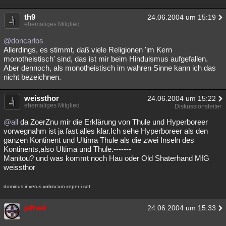
th9
24.06.2004 um 15:19
ehemaliges Mitglied
@doncarlos
Allerdings, es stimmt, daß viele Religionen 'im Kern
monotheistisch' sind, das ist mir beim Hinduismus aufgefallen.
Aber dennoch, als monotheistisch im wahren Sinne kann ich das
nicht bezeichnen.
weissthor
24.06.2004 um 15:22
ehemaliges Mitglied
Diskussionsleiter
@all
da ZoerZnu mir die Erklärung von Thule und Hyperboreer
vorwegnahm ist ja fast alles klar.Ich sehe Hyperboreer als den
ganzen Kontinent und Ultima Thule als die zwei Inseln des
Kontinents,also Ultima und Thule.-------
Manitou? und was kommt noch Hau oder Old Shaterhand MfG
weissthor
dominus inverus vobiscum xeper i set
jafrael
24.06.2004 um 15:33