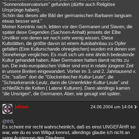
"Sonnenobservatorium" gefunden (dürfte auch Religiöse
Ursprünge haben).
Schön das dieses alte Bild der germanischen Barbaren langsam
etwas besser wird."
Meiner Kenntnis nach, lebten vor den Germanen und Slaven, die
später diese Gegenden (Sachsen-Anhalt) jenseits der Elbe
Urvölker von denen wir noch sehr wenig wissen. Diese
Kultstätten, die größte davon ist einem Autobahnbau zu Opfer
gefallen (Eine Kulturschande ohnegleichen) wurden mit denen von
Stonehenge verglichen. Es muß sich um eine ähnlich bedeutende
Kultur gehandelt haben. Aber Germanen hatten damit nichts zu
tun. Die indo-europäischen Völker sind erst in relativ jüngerer Zeit
in unsere Breiten eingewandert. Vorher im 3. und 2. Jahrtausend v.
Chr. "saßen" dort die "Glockenbecher-Kultur-Leute", die
"Schnurkeramik-Leutz, dann die Urnenfelder-Kultur-Leute" und
schließlich die Kelten ( Latene Kulturen). Dann alerdings kamen
"die Unsrigen", die Germanen. Aber, wie gesagt viel später.
jafrael
24.06.2004 um 14:04
@th9
,
Es scheint mir recht wahrscheinlich, daß es einst UNGEFÄHR so
war, wie du es von Wiligut kennst, allerdings glaube ich nicht an
seine Auslegung des Glaubens.