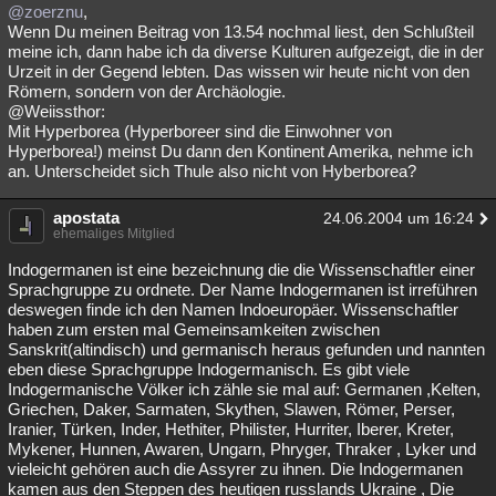
@zoerznu
,
Wenn Du meinen Beitrag von 13.54 nochmal liest, den Schlußteil
meine ich, dann habe ich da diverse Kulturen aufgezeigt, die in der
Urzeit in der Gegend lebten. Das wissen wir heute nicht von den
Römern, sondern von der Archäologie.
@Weiissthor:
Mit Hyperborea (Hyperboreer sind die Einwohner von
Hyperborea!) meinst Du dann den Kontinent Amerika, nehme ich
an. Unterscheidet sich Thule also nicht von Hyberborea?
apostata
24.06.2004 um 16:24
ehemaliges Mitglied
Indogermanen ist eine bezeichnung die die Wissenschaftler einer
Sprachgruppe zu ordnete. Der Name Indogermanen ist irreführen
deswegen finde ich den Namen Indoeuropäer. Wissenschaftler
haben zum ersten mal Gemeinsamkeiten zwischen
Sanskrit(altindisch) und germanisch heraus gefunden und nannten
eben diese Sprachgruppe Indogermanisch. Es gibt viele
Indogermanische Völker ich zähle sie mal auf: Germanen ,Kelten,
Griechen, Daker, Sarmaten, Skythen, Slawen, Römer, Perser,
Iranier, Türken, Inder, Hethiter, Philister, Hurriter, Iberer, Kreter,
Mykener, Hunnen, Awaren, Ungarn, Phryger, Thraker , Lyker und
vieleicht gehören auch die Assyrer zu ihnen. Die Indogermanen
kamen aus den Steppen des heutigen russlands Ukraine , Die