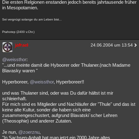
Die ersten Relgionen enstanden jedoch bereits jahrtausende früher
in Mesopotamien.
Sei vergnügt solange du am Leben bist...
Ptahotep (2400 v.Chr.)
jafrael
24.06.2004 um 13:54
@weissthor
:
"...und meinte damit die Hyboorer oder Thulaner.(nach Madame
Blavasky waren "
Hyperboreer,
@weissthor
, Hyperboreer!!
und was Thulaner sind, oder was Du dafür hältst ist mir
schleierhaft.
Für mich sind es Mitglieder und Nachläufer der "Thule" und das ist
keine alte Kultur, sonder die haben sich eine
zusammengeschustert, aufgrund Blavatski´scher Lehren
(Theosophie) und anderer Zutaten.
Je nun,
@zoerznu
,
"In Sachsen-Anhalt hat man jetzt ein 7000 Jahre altes