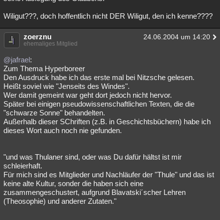
Wiligut???, doch hoffentlich nicht DER Wiligut, den ich kenne????
zoerznu
24.06.2004 um 14:20
ehemaliges Mitglied
@jafrael
:
Zum Thema Hyperboreer
Den Ausdruck habe ich das erste mal bei Nitzsche gelesen.
Heißt soviel wie "Jenseits des Windes".
Wer damit gemeint war geht dort jedoch nicht hervor.
Später bei einigen pseudowissenschaftlichen Texten, die die
"schwarze Sonne" behandelten.
Außerhalb dieser SChriften (z.B. in Geschichtsbüchern) habe ich
dieses Wort auch noch nie gefunden.
"und was Thulaner sind, oder was Du dafür hältst ist mir
schleierhaft.
Für mich sind es Mitglieder und Nachläufer der "Thule" und das ist
keine alte Kultur, sonder die haben sich eine
zusammengeschustert, aufgrund Blavatski´scher Lehren
(Theosophie) und anderer Zutaten."