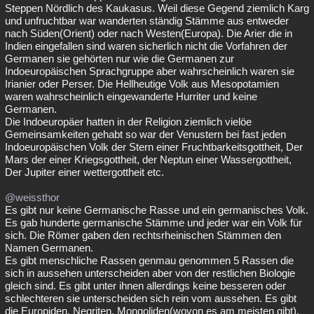
Steppen Nördlich des Kaukasus. Weil diese Gegend ziemlich Karg
und unfruchtbar war wanderten ständig Stämme aus entweder
nach Süden(Orient) oder nach Westen(Europa). Die Arier die in
Indien eingefallen sind waren sicherlich nicht die Vorfahren der
Germanen sie gehörten nur wie die Germanen zur
Indoeuropäischen Sprachgruppe aber wahrscheinlich waren sie
Irianier oder Perser. Die Hellheutige Volk aus Mesopotamien
waren wahrscheinlich eingewanderte Hurriter und keine
Germanen.
Die Indoeuropäer hatten in der Religion ziemlich vielöe
Gemeinsamkeiten gehabt so war der Venustern bei fast jeden
Indoeuropäischen Volk der Stern einer Fruchtbarkeitsgottheit, Der
Mars der einer Kriegsgottheit, der Neptun einer Wassergottheit,
Der Jupiter einer wettergottheit etc.
@weissthor
Es gibt nur keine Germanische Rasse und ein germanisches Volk.
Es gab hunderte germanische Stämme und jeder war ein Volk für
sich. Die Römer gaben den rechtsrheinischen Stämmen den
Namen Germanen.
Es gibt menschliche Rassen genmau genommen 5 Rassen die
sich in aussehen unterscheiden aber von der restlichen Biologie
gleich sind. Es gibt unter ihnen allerdings keine besseren oder
schlechteren sie unterscheiden sich rein vom aussehen. Es gibt
die Europiden, Negriten, Mongoliden(wovon es am meisten gibt),