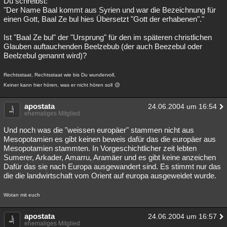
Du schreibst:
"Der Name Baal kommt aus Syrien und war die Bezeichnung für
einen Gott, Baal Ze bul hies Übersetzt "Gott der erhabenen"."
Ist "Baal Ze bul" der "Ursprung" für den im späteren christlichen
Glauben auftauchenden Beelzebub (der auch Beezebul oder
Beelzebul genannt wird)?
Rechtsstaat, Rechtsstaat wie bis Du wundervoll,
Keiner kann hier hören, was er nicht hören soll
apostata
24.06.2004 um 16:54
ehemaliges Mitglied
Und noch was die "weissen europäer" stammen nicht aus
Mesopotamien es gibt keinen beweis dafür das die europäer aus
Mesopotamien stammten. In Vorgeschichtlicher zeit lebten
Sumerer, Arkader, Amarru, Aramäer und es gibt keine anzeichen
Dafür das sie nach Europa ausgewandert sind. Es stimmt nur das
die die landwirtschaft vom Orient auf europa ausgeweidet wurde.
Wotan mit euch
apostata
24.06.2004 um 16:57
ehemaliges Mitglied