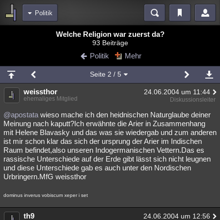
Politik
Bereiche
Welche Religion war zuerst da?
93 Beiträge
Echtzeit
Diskussionen
Blogs
Videos
Statistiken
Politik
Mehr
Chat
Wiki
Neuigkeiten
2
Seite
2
/ 5
meine Rubriken
weissthor
24.06.2004 um 11:44
Menschen
Wissenschaft
Politik
Mystery
Kriminalfälle
ehemaliges Mitglied
Diskussionsleiter
Spiritualität
Verschwörungen
Technologie
Ufologie
@apostata
wieso mache ich den heidnischen Naturglaube deiner
Meinung nach kaputt?Ich erwähnte die Arier in Zusammenhang
mit Helene Blavasky und das was sie wiedergab und zum anderen
Natur
Umfragen
Unterhaltung
ist mir schon klar das sich der ursprung der Arier im Indischen
weitere Rubriken
Raum befindet,also unseren Indogermanischen Vettern.Das es
rassische Unterschiede auf der Erde gibt lässt sich nicht leugnen
Philosophie
Träume
Orte
Esoterik
Literatur
und diese Unterschiede gab es auch unter den Nordischen
Urbringern.MfG weissthor
Astronomie
Helpdesk
Gruppen
Gaming
Filme
dominus inverus vobiscum xeper i set
Musik
Clash
Verbesserungen
Allmystery
English
th9
Übersichten
24.06.2004 um 12:56