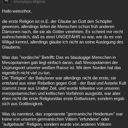
ehemaliges Mitglied
Besucht
Teilgenommen
Alle
Neue
Geschlossen
Hallo weissthor,
Lesenswert
Schlüsselwörter
die erste Religion ist m.E. der Glaube an Gott den Schöpfer
gewesen, allerdings liefen die Menschen schon früh anderen
Dämonen nach, die sie als Götter verehrten. Es scheint mir recht
wahrscheinlich, daß es einst UNGEFÄHR so war, wie du es von
Wiligut kennst, allerdings glaube ich nicht an seine Auslegung des
Glaubens.
Was das "nordische" Betrifft: Das es blauäugige Menschen in
Mesopotamien gab liegt einfach daran, daß Mesopotamien der
Usprungsort unserer weißen Rasse ist. Mit dem Norden hat das
eigentlich nicht viel zu tun.
Die "Religion" der Babyloner war allerdings nicht die erste, sie
entstand aus einer Rebellion gegen Gott - der Baal und Astarte Kult
stammt zwar aus Uralter Zeit, und wurde teilweise von unseren
mesopotamischen und keltischen Vorfahren ausgeübt, war aber
eben nicht die erste Religion/das erste Gottwissen, sondern ergab
sich aus Gottlosigkeit.
Was du nanntest, das sogenannte "germanische Heidentum" war
keine von unseren germanischen Vätern "erfundene" oder
"aufgebaute" Religion, sondern wurde von anderen Völkern