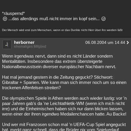
*räuspernd*
...das allerdings muß nicht immer im kopf sein...
Der Mensch wird erst zum Menschen, wenn er das Dunkle nicht Herr über ihn werden läßt
herborner
06.08.2004 um 14:44
ehemaliges Mitglied
Wenn irgendwas nervt, dann sind es nicht Länder sondern
Mentalitäten. Insbesondere das extrem übersteigerte
Nationalbewusstsein diverser europäischer Nachbarn nervt.
Hat mal jemand gestern in die Zeitung geguckt? Stichwort:
Gibraltar + Spanien. Wie kann man sich immer noch um so einen
trockenen Affenfelsen streiten?
Die olympischen Spiele in Athen werden auch wieder lustig: vor 'n
paar Jahren gab's da 'ne Leichtathletik-WM (wenn ich mich nicht
irre) und die Einheimischen haben sich nur dann blicken lassen,
wenn einer der ihren irgendwo Medailenchancen hatte. Au Backe!
Und wer mit Franzosen schon mal 'n UEFA-Cup Spiel angeguckt
hat, merkt ganz schnell, dass die Brüder nix vom Spielverlauf