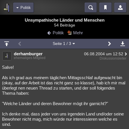
Politik
Bereiche
Unsympathische Länder und Menschen
54 Beiträge
Echtzeit
Diskussionen
Blogs
Videos
Statistiken
Politik
Mehr
Chat
Wiki
Neuigkeiten
3
Seite
1
/ 3
meine Rubriken
derhamburger
06.08.2004 um 12:52
Menschen
Wissenschaft
Politik
Mystery
Kriminalfälle
ehemaliges Mitglied
Diskussionsleiter
Spiritualität
Verschwörungen
Technologie
Ufologie
Salve!
Als ich grad aus meinem täglichen Mittagsschlaf aufgewacht bin
Natur
Umfragen
Unterhaltung
(okay, auf der Arbeit ist das nicht ganz so klasse), hab ich mir mal
weitere Rubriken
überlegt nen neuen Thread zu starten, und der soll folgendes
Thema haben:
Philosophie
Träume
Orte
Esoterik
Literatur
"Welche Länder und deren Bewohner mögt ihr garnicht?"
Astronomie
Helpdesk
Gruppen
Gaming
Filme
Ich denke mal, dass jeder von uns irgendein Land und/oder seine
Musik
Clash
Verbesserungen
Allmystery
English
Bewohner nicht mag, mich würde nur interessieren welche es
sind.
Übersichten