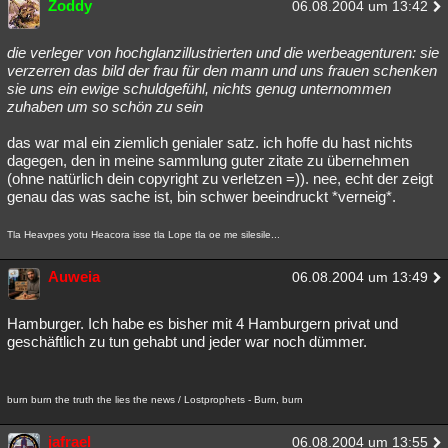
Zoddy
06.08.2004 um 13:42
die verleger von hochglanzillustrierten und die werbeagenturen: sie
verzerren das bild der frau für den mann und uns frauen schenken
sie uns ein ewige schuldgefühl, nichts genug unternommen
zuhaben um so schön zu sein
das war mal ein ziemlich genialer satz. ich hoffe du hast nichts
dagegen, den in meine sammlung guter zitate zu übernehmen
(ohne natürlich dein copyright zu verletzen =)). nee, echt der zeigt
genau das was sache ist, bin schwer beeindruckt *verneig*.
Tla Heavpes yotu Heacora isse tla Lope tla oe me silesile...
Auweia
06.08.2004 um 13:49
Hamburger. Ich habe es bisher mit 4 Hamburgern privat und
geschäftlich zu tun gehabt und jeder war noch dümmer.
burn burn the truth the lies the news / Lostprophets - Burn, burn
jafrael
06.08.2004 um 13:55