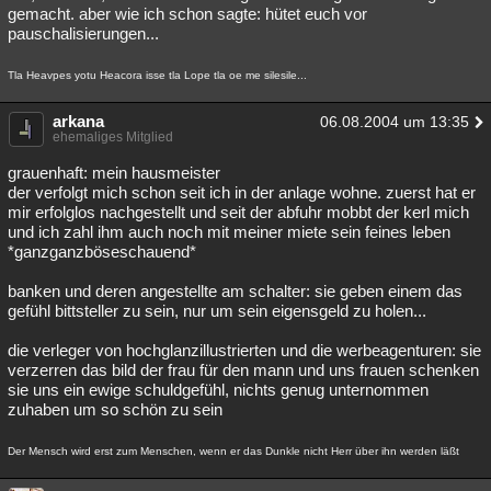
gemacht. aber wie ich schon sagte: hütet euch vor
pauschalisierungen...
Tla Heavpes yotu Heacora isse tla Lope tla oe me silesile...
arkana
06.08.2004 um 13:35
ehemaliges Mitglied
grauenhaft: mein hausmeister
der verfolgt mich schon seit ich in der anlage wohne. zuerst hat er
mir erfolglos nachgestellt und seit der abfuhr mobbt der kerl mich
und ich zahl ihm auch noch mit meiner miete sein feines leben
*ganzganzböseschauend*
banken und deren angestellte am schalter: sie geben einem das
gefühl bittsteller zu sein, nur um sein eigensgeld zu holen...
die verleger von hochglanzillustrierten und die werbeagenturen: sie
verzerren das bild der frau für den mann und uns frauen schenken
sie uns ein ewige schuldgefühl, nichts genug unternommen
zuhaben um so schön zu sein
Der Mensch wird erst zum Menschen, wenn er das Dunkle nicht Herr über ihn werden läßt