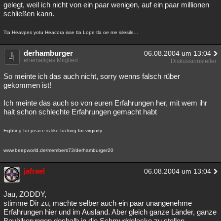
gelegt, weil ich nicht von ein paar wenigen, auf ein paar millionen
schließen kann.
Tla Heavpes yotu Heacora isse tla Lope tla oe me silesile...
derhamburger
06.08.2004 um 13:04
ehemaliges Mitglied
Diskussionsleiter
So meinte ich das auch nicht, sorry wenns falsch rüber
gekommen ist!
Ich meinte das auch so von euren Erfahrungen her, mit wem ihr
halt schon schlechte Erfahrungen gemacht habt
Fighting for peace is like fucking for virginity.
www.beepworld.de/members73/derhamburger20
jafrael
06.08.2004 um 13:04
Jau, ZODDY,
stimme Dir zu, machte selber auch ein paar unangenehme
Erfahrungen hier und im Ausland. Aber gleich ganze Länder, ganze
Bevölkerungen deshalb in die Schmuddelecke zu stellen ...