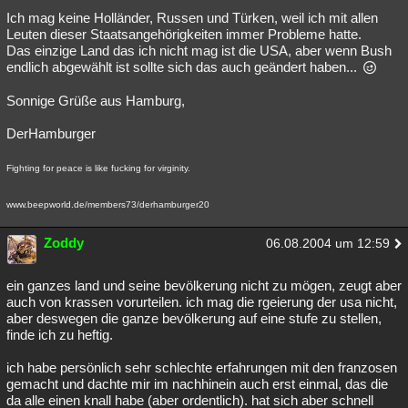
Ich mag keine Holländer, Russen und Türken, weil ich mit allen
Besucht
Teilgenommen
Alle
Neue
Geschlossen
Leuten dieser Staatsangehörigkeiten immer Probleme hatte.
Das einzige Land das ich nicht mag ist die USA, aber wenn Bush
Lesenswert
Schlüsselwörter
endlich abgewählt ist sollte sich das auch geändert haben...
Sonnige Grüße aus Hamburg,
DerHamburger
Fighting for peace is like fucking for virginity.
www.beepworld.de/members73/derhamburger20
Zoddy
06.08.2004 um 12:59
ein ganzes land und seine bevölkerung nicht zu mögen, zeugt aber
auch von krassen vorurteilen. ich mag die rgeierung der usa nicht,
aber deswegen die ganze bevölkerung auf eine stufe zu stellen,
finde ich zu heftig.
ich habe persönlich sehr schlechte erfahrungen mit den franzosen
gemacht und dachte mir im nachhinein auch erst einmal, das die
da alle einen knall habe (aber ordentlich). hat sich aber schnell