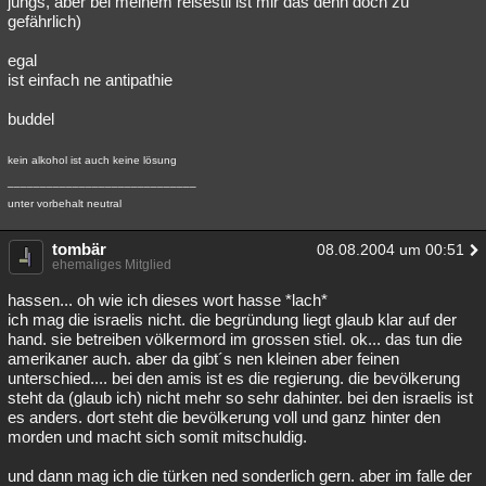
jungs, aber bei meinem reisestil ist mir das denn doch zu
gefährlich)
Besucht
Teilgenommen
Alle
Neue
Geschlossen
egal
Lesenswert
Schlüsselwörter
ist einfach ne antipathie
buddel
kein alkohol ist auch keine lösung
_____________________________
unter vorbehalt neutral
tombär
08.08.2004 um 00:51
ehemaliges Mitglied
hassen... oh wie ich dieses wort hasse *lach*
ich mag die israelis nicht. die begründung liegt glaub klar auf der
hand. sie betreiben völkermord im grossen stiel. ok... das tun die
amerikaner auch. aber da gibt´s nen kleinen aber feinen
unterschied.... bei den amis ist es die regierung. die bevölkerung
steht da (glaub ich) nicht mehr so sehr dahinter. bei den israelis ist
es anders. dort steht die bevölkerung voll und ganz hinter den
morden und macht sich somit mitschuldig.
und dann mag ich die türken ned sonderlich gern. aber im falle der