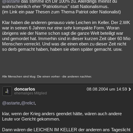
@astarte
das stimme ich Dir 100% zu. Allerdings meinst du
wahrscheinlich eher "Patriotismus" statt Nationalismus.
(im Link ein paar Thesen zum Thema Patriot oder Nationalist)
Klar haben die anderen genauso viele Leichen im Keller. Der 2.WK
war in seinen 6 Jahren nur eine sehr kompakte Form. Woran
übrigens wie der Name schon sagt die ganze Welt beteiligt war
und gemordet hat. Immerhin sind in dieser kurzen Zeit über 60 Mio
Menschen verreckt. Und was die einen eben zu dieser Zeit nicht
so derb gemacht haben, haben sie eben später gemacht. usw.
Alle Menschen sind klug: Die einen vorher - die anderen nachher.
doncarlos
08.08.2004 um 14:59
ehemaliges Mitglied
@astarte
,
@relict
,
klar, wenn der Krieg anders geendet hätte, wären auch andere
Leute vor Gericht gekommen.
Dann wären die LEICHEN IM KELLER der anderen ans Tageslicht