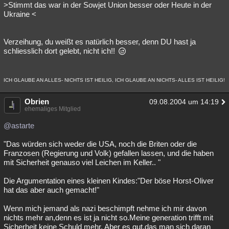
>Stimmt das war in der Sowjet Union besser oder Heute in der
Ukraine <
Verzeihung, du weißt es natürlich besser, denn DU hast ja
schliesslich dort gelebt, nicht ich!!
ICH GLAUBE AN ALLES- NICHTS IST HEILIG, ICH GLAUBE AN NICHTS- ALLES IST HEILIG!
Obrien
09.08.2004 um 14:19
ehemaliges Mitglied
@astarte
"Das würden sich weder die USA, noch die Briten oder die
Franzosen (Regierung und Volk) gefallen lassen, und die haben
mit Sicherheit genauso viel Leichen im Keller.. "
Die Argumentation eines kleinen Kindes:"Der böse Horst-Oliver
hat das aber auch gemacht!"
Wenn mich jemand als nazi beschimpft nehme ich mir davon
nichts mehr an,denn es ist ja nicht so.Meine generation trifft mit
Sicherheit keine Schuld mehr. Aber es gut,das man sich daran