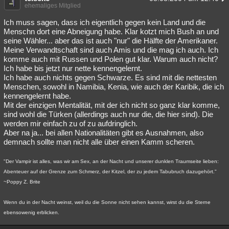
ehemaliges Mitglied
Ich muss sagen, dass ich eigentlich gegen kein Land und die
Menschn dort eine Abneigung habe. Klar kotzt mich Bush an und
seine Wähler... aber das ist auch "nur" die Hälfte der Amerikaner.
Meine Verwandtschaft sind auch Amis und die mag ich auch. Ich
komme auch mit Russen und Polen gut klar. Warum auch nicht?
Ich habe bis jetzt nur nette kennengelernt.
Ich habe auch nichts gegen Schwarze. Es sind mit die nettesten
Menschen, sowohl in Namibia, Kenia, wie auch der Karibik, die ich
kennengelernt habe.
Mit der einzigen Mentalität, mit der ich nicht so ganz klar komme,
sind wohl die Türken (allerdings auch nur die, die hier sind). Die
werden mir einfach zu of zu aufdringlich.
Aber na ja... bei allen Nationalitäten gibt es Ausnahmen, also
demnach sollte man nicht alle über einen Kamm scheren.
"Der Vampir ist alles, was wir am Sex, an der Nacht und unserer dunklen Traumseite lieben:
Abenteuer auf der Grenze zum Schmerz, der Kitzel, der zu jedem Tabubruch dazugehört."
~Poppy Z. Brite
Wenn du in der Nacht weinst, weil du die Sonne nicht sehen kannst, wirst du die Sterne
ebensowenig erblicken.