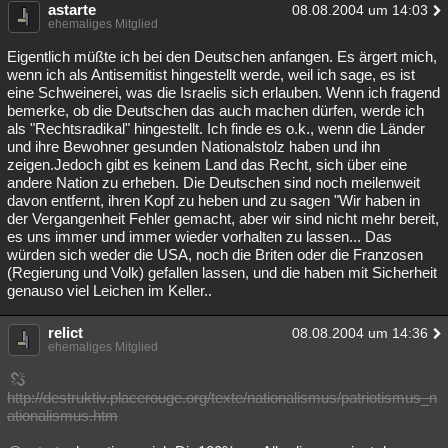
astarte
08.08.2004 um 14:03
ehemaliges Mitglied
Eigentlich müßte ich bei den Deutschen anfangen. Es ärgert mich,
wenn ich als Antisemitist hingestellt werde, weil ich sage, es ist
eine Schweinerei, was die Israelis sich erlauben. Wenn ich fragend
bemerke, ob die Deutschen das auch machen dürfen, werde ich
als "Rechtsradikal" hingestellt. Ich finde es o.k., wenn die Länder
und ihre Bewohner gesunden Nationalstolz haben und ihn
zeigen.Jedoch gibt es keinem Land das Recht, sich über eine
andere Nation zu erheben. Die Deutschen sind noch meilenweit
davon entfernt, ihren Kopf zu heben und zu sagen "Wir haben in
der Vergangenheit Fehler gemacht, aber wir sind nicht mehr bereit,
es uns immer und immer wieder vorhalten zu lassen... Das
würden sich weder die USA, noch die Briten oder die Franzosen
(Regierung und Volk) gefallen lassen, und die haben mit Sicherheit
genauso viel Leichen im Keller..
relict
08.08.2004 um 14:36
ehemaliges Mitglied
http://destruktiv.placerouge.org/texte/nationalismus/patriotismus_n
ationalismus.htm