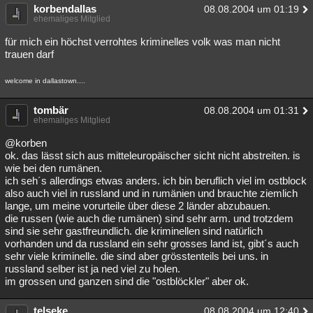
korbendallas
08.08.2004 um 01:19
ehemaliges Mitglied
für mich ein höchst verrohtes kriminelles volk was man nicht
trauen darf
welcome in dallastown....
tombär
08.08.2004 um 01:31
ehemaliges Mitglied
@korben
ok. das lässt sich aus mitteleuropäischer sicht nicht abstreiten. is
wie bei den rumänen.
ich seh´s allerdings etwas anders. ich bin beruflich viel im ostblock
also auch viel in russland und in rumänien und brauchte ziemlich
lange, um meine vorurteile über diese 2 länder abzubauen.
die russen (wie auch die rumänen) sind sehr arm. und trotzdem
sind sie sehr gastfreundlich. die kriminellen sind natürlich
vorhanden und da russland ein sehr grosses land ist, gibt´s auch
sehr viele kriminelle. die sind aber grösstenteils bei uns. in
russland selber ist ja ned viel zu holen.
im grossen und ganzen sind die "ostblöckler" aber ok.
telseke
08.08.2004 um 12:40