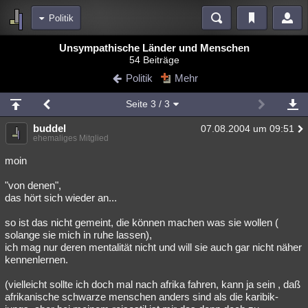
Politik
Bereiche
Unsympathische Länder und Menschen
54 Beiträge
Echtzeit
Diskussionen
Blogs
Videos
Statistiken
Politik
Mehr
Chat
Wiki
Neuigkeiten
2
Seite
3
/ 3
meine Rubriken
buddel
07.08.2004 um 09:51
Menschen
Wissenschaft
Politik
Mystery
Kriminalfälle
ehemaliges Mitglied
Spiritualität
Verschwörungen
Technologie
Ufologie
moin
"von denen",
Natur
Umfragen
Unterhaltung
das hört sich wieder an...
weitere Rubriken
so ist das nicht gemeint, die können machen was sie wollen (
Philosophie
Träume
Orte
Esoterik
Literatur
solange sie mich in ruhe lassen),
ich mag nur deren mentalität nicht und will sie auch gar nicht näher
Astronomie
Helpdesk
Gruppen
Gaming
Filme
kennenlernen.
Musik
Clash
Verbesserungen
Allmystery
English
(vielleicht sollte ich doch mal nach afrika fahren, kann ja sein , daß
afrikanische schwarze menschen anders sind als die karibik-
Übersichten