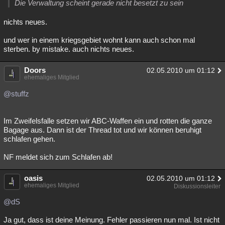
Die Verwaltung scheint gerade nicht besetzt zu sein
Besucht
Teilgenommen
Alle
Neue
Geschlossen
nichts neues.
Lesenswert
Schlüsselwörter
und wer in einem kriegsgebiet wohnt kann auch schon mal
sterben. by mistake. auch nichts neues.
Doors
02.05.2010 um 01:12
ehemaliges Mitglied
@stuffz
Im Zweifelsfalle setzen wir ABC-Waffen ein und rotten die ganze
Bagage aus. Dann ist der Thread tot und wir können beruhigt
schlafen gehen.
NF meldet sich zum Schlafen ab!
oasis
02.05.2010 um 01:12
ehemaliges Mitglied
Diskussionsleiter
@dS
Ja gut, dass ist deine Meinung. Fehler passieren nun mal. Ist nicht