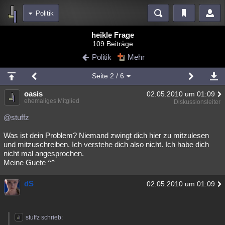
Politik
Bereiche
heikle Frage
109 Beiträge
Echtzeit
Diskussionen
Blogs
Videos
Statistiken
Politik
Mehr
Chat
Wiki
Neuigkeiten
2
Seite
2
/ 6
meine Rubriken
oasis
02.05.2010 um 01:09
Menschen
Wissenschaft
Politik
Mystery
Kriminalfälle
ehemaliges Mitglied
Diskussionsleiter
Spiritualität
Verschwörungen
Technologie
Ufologie
@stuffz
Was ist dein Problem? Niemand zwingt dich hier zu mitzulesen
Natur
Umfragen
Unterhaltung
und mitzuschreiben. Ich verstehe dich also nicht. Ich habe dich
weitere Rubriken
nicht mal angesprochen.
Meine Guete ^^
Philosophie
Träume
Orte
Esoterik
Literatur
dS
02.05.2010 um 01:09
Astronomie
Helpdesk
Gruppen
Gaming
Filme
Musik
Clash
Verbesserungen
Allmystery
English
stuffz schrieb:
Übersichten