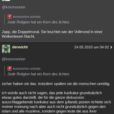
Besucht
Teilgenommen
Alle
Neue
Geschlossen
@kosmoorion
Lesenswert
Schlüsselwörter
kosmoorion schrieb:
Jede Religion hat ein Kern des lichtes
Japp, die Doppelmoral. Sie leuchtet wie der Vollmond in einer
Wolkenlosen Nacht.
derwicht
24.05.2010 um 04:02
@kosmoorion
kosmoorion schrieb:
Jede Religion hat ein Kern des lichtes
sicher haben sie das. trotzdem spalten sie die menschen unnötig.
ich würde auch nicht sagen, das jede karikatur grundsätzlich
etwas gutes darstellt. die für die ganze diskussion
ausschlaggebende karikatur aus dem jyllands posten richtete sich
meiner meinung nach aber auch nicht grundsätzlich gegen den
islam und alle muslime, sondern gegen leute die aus ihrer