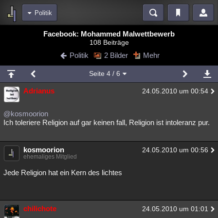
Politik
Bereiche
Facebook: Mohammed Malwettbewerb
108 Beiträge
Echtzeit
Diskussionen
Blogs
Videos
Statistiken
Politik
2 Bilder
Mehr
Chat
Wiki
Neuigkeiten
Seite
4
/ 6
meine Rubriken
Adrianus
24.05.2010 um 00:54
Menschen
Wissenschaft
Politik
Mystery
Kriminalfälle
Spiritualität
Verschwörungen
Technologie
Ufologie
@kosmoorion
Ich toleriere Religion auf gar keinen fall, Religion ist intoleranz pur.
Natur
Umfragen
Unterhaltung
weitere Rubriken
kosmoorion
24.05.2010 um 00:56
ehemaliges Mitglied
Philosophie
Träume
Orte
Esoterik
Literatur
Jede Religion hat ein Kern des lichtes
Astronomie
Helpdesk
Gruppen
Gaming
Filme
Musik
Clash
Verbesserungen
Allmystery
English
chilichote
24.05.2010 um 01:01
Übersichten