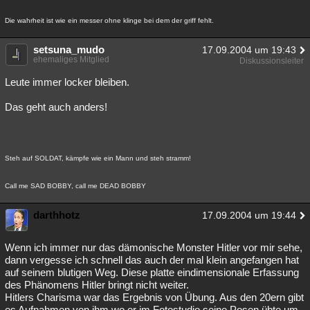
Die wahrheit ist wie ein messer ohne klinge bei dem der griff fehlt.
setsuna_mudo
17.09.2004 um 19:43
ehemaliges Mitglied
Diskussionsleiter
Leute immer locker bleiben.
Das geht auch anders!
Steh auf SOLDAT, kämpfe wie ein Mann und steh stramm!
Call me SAD BOBBY, call me DEAD BOBBY
darthhotz
17.09.2004 um 19:44
Wenn ich immer nur das dämonische Monster Hitler vor mir sehe,
dann vergesse ich schnell das auch der mal klein angefangen hat
auf seinem blutigen Weg. Diese platte eindimensionale Erfassung
des Phänomens Hitler bringt nicht weiter.
Hitlers Charisma war das Ergebnis von Übung. Aus den 20ern gibt
es Aufnahmen von ihm wo er im Fotostudio seine Posen übte um