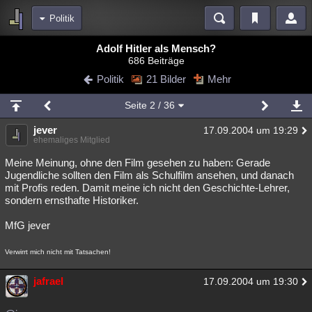
Politik
Bereiche
Adolf Hitler als Mensch?
686 Beiträge
Echtzeit
Diskussionen
Blogs
Videos
Statistiken
Politik
21 Bilder
Mehr
Chat
Wiki
Neuigkeiten
Seite
2
/ 36
meine Rubriken
jever
17.09.2004 um 19:29
Menschen
Wissenschaft
Politik
Mystery
Kriminalfälle
ehemaliges Mitglied
Spiritualität
Verschwörungen
Technologie
Ufologie
Meine Meinung, ohne den Film gesehen zu haben: Gerade
Jugendliche sollten den Film als Schulfilm ansehen, und danach
mit Profis reden. Damit meine ich nicht den Geschichte-Lehrer,
Natur
Umfragen
Unterhaltung
sondern ernsthafte Historiker.
weitere Rubriken
MfG jever
Philosophie
Träume
Orte
Esoterik
Literatur
Verwirrt mich nicht mit Tatsachen!
Astronomie
Helpdesk
Gruppen
Gaming
Filme
jafrael
17.09.2004 um 19:30
Musik
Clash
Verbesserungen
Allmystery
English
Übersichten