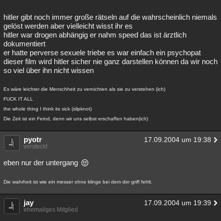
hitler gibt noch immer große rätseln auf die wahrscheinlich niemals
gelöst werden aber vielleicht wisst ihr es
hitler war drogen abhängig er nahm speed das ist ärztlich
dokumentiert
er hatte perverse sexuele triebe es war einfach ein psychopat
dieser film wird hitler sicher nie ganz darstellen können da wir noch
so viel über ihn nicht wissen
Es wäre leichter die Menschheit zu vernichten als sie zu verstehen (ich)
FUCK IT ALL
the whole thing I think its sick (slipknot)
Die Zeit ist ein Feind, denn wir uns selbst erschaffen haben(ich)
pyotr
17.09.2004 um 19:38
versteckt
eben nur der untergang
Die wahrheit ist wie ein messer ohne klinge bei dem der griff fehlt.
jay
17.09.2004 um 19:39
ehemaliges Mitglied