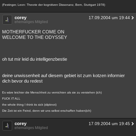
(Festinger, Leon: Theorie der kognitiven Dissonanz, Bern, Stuttgart 1978)
corey
17.09.2004 um 19:44
ehemaliges Mitglied
MOTHERFUCKER COME ON
WELCOME TO THE ODYSSEY
oh tut mir leid du intelligenzbestie
deine unwissenheit auf diesem gebiet ist zum kotzen informier
dich bevor du redest
Es wäre leichter die Menschheit zu vernichten als sie zu verstehen (ich)
FUCK IT ALL
the whole thing I think its sick (slipknot)
Die Zeit ist ein Feind, denn wir uns selbst erschaffen haben(ich)
corey
17.09.2004 um 19:45
ehemaliges Mitglied