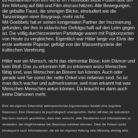
ihre Wirkung auf Bild und Film einzuschätzen. Alle Bewegungen,
die geballte Faust, die strengen Blicke, einstudiert wie die
Tanzeinlagen einer Boygroup, mehr nicht.
Mit Goebbels hat er seinen kongenialen Partner der Inszinierung
gefunden, der ihm in sklavischer Gefolgschaft auf den Leim gegen
ist. Die völlig durchinzenierten Parteitage waren mit Popkonzerten
von Heute zu vergleichen. Eigentlich war Hitler lange vor Elvis der
erste weltweite Popstar, gefolgt von der Massenhysterie der
kultischen Verehrung.
Hitler war ein Mensch, nicht das elementar Böse, kein Dämon und
kein Wolf. Das zu erkennen hilft zu erkennen wozu Menschen
fähig sind, was Menschen an Bösem tun können. Auch oder
gerade weil Sie sonst der nette Onkel von nebenan sind. So ist
man doch wacher und aufmerksamer, weil man erkannt hat was
Menschen Menschen antun können. Da braucht es dann auch
keine Dämonen mehr.
Eine der eigenen Erkenntnis widersprechende Argumentation bewirkt eine kognitive
Dissonanz. Eine Dissonanz ist psychologisch unangenehm. Daher will man sie reduzieren.
Das kann dadurch geschehen, dass man versucht, aktiv Situationen und Informationen zu
vermeiden, die möglicherweise die Dissonanz erhöhen könnten. Oder die Person sucht
konsequent nach Informationen, die mit der eigenen Haltung oder Meinung stimmig sind.