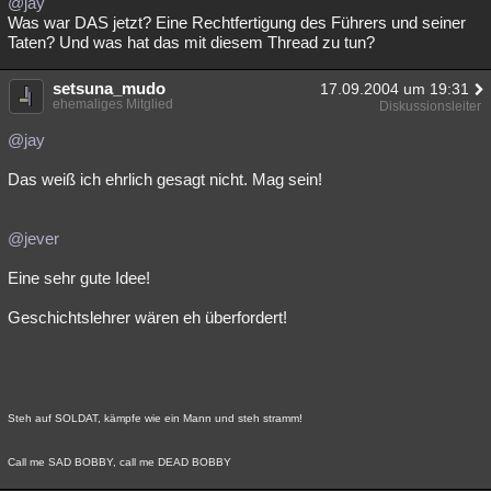
@jay
Was war DAS jetzt? Eine Rechtfertigung des Führers und seiner
Besucht
Teilgenommen
Alle
Neue
Geschlossen
Taten? Und was hat das mit diesem Thread zu tun?
Lesenswert
Schlüsselwörter
setsuna_mudo
17.09.2004 um 19:31
ehemaliges Mitglied
Diskussionsleiter
@jay
Das weiß ich ehrlich gesagt nicht. Mag sein!
@jever
Eine sehr gute Idee!
Geschichtslehrer wären eh überfordert!
Steh auf SOLDAT, kämpfe wie ein Mann und steh stramm!
Call me SAD BOBBY, call me DEAD BOBBY