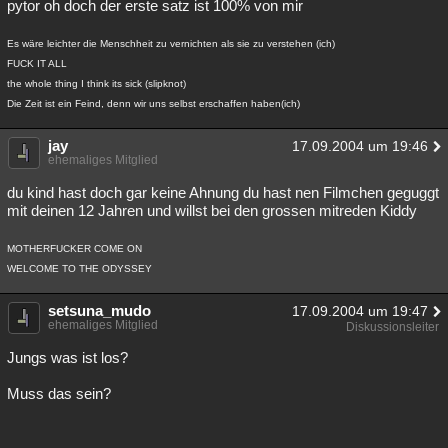
pytor oh doch der erste satz ist 100% von mir
Es wäre leichter die Menschheit zu vernichten als sie zu verstehen (ich)
FUCK IT ALL
the whole thing I think its sick (slipknot)
Die Zeit ist ein Feind, denn wir uns selbst erschaffen haben(ich)
jay
17.09.2004 um 19:46
ehemaliges Mitglied
du kind hast doch gar keine Ahnung du hast nen Filmchen geguggt
mit deinen 12 Jahren und willst bei den grossen mitreden Kiddy
MOTHERFUCKER COME ON
WELCOME TO THE ODYSSEY
setsuna_mudo
17.09.2004 um 19:47
ehemaliges Mitglied
Diskussionsleiter
Jungs was ist los?
Muss das sein?