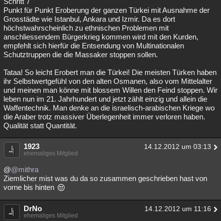
Schritt 7
Punkt für Punkt Eroberung der ganzen Türkei mit Ausnahme der
Grosstädte wie Istanbul, Ankara und Izmir. Da es dort
höchstwahrscheinlich zu ethnischen Problemen mit
anschliessendem Bürgerkrieg kommen wird mit den Kurden,
empfehlt sich hierfür die Entsendung von Multinationalen
Schutztruppen die die Massaker stoppen sollen.
Tataa! So leicht Erobert man die Türkei! Die meisten Türken haben
ihr Selbstwertgefühl von den alten Osmanen, also vom Mittelalter
und meinen man könne mit blossem Willen den Feind stoppen. Wir
leben nun im 21. Jahrhundert und jetzt zählt einzig und allein die
Waffentechnik. Man denke an die israelisch-arabischen Kriege wo
die Araber trotz massiver Überlegenheit immer verloren haben.
Qualität statt Quantität.
1923
14.12.2012 um 03:13
ehemaliges Mitglied
@
@mithra
Ziemlicher mist was du da so zusammen geschrieben hast von
vorne bis hinten
DrNo
14.12.2012 um 11:16
ehemaliges Mitglied