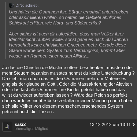
DrNo schrieb:
Und hätten die Osmanen ihre Bürger ernsthaft unterdrücken
oder assimilieren wollen, so hätten die Gebiete ähnliches
Schicksal erlitten, wie Nord- und Südamerika?
Aber sicher ist auch dir aufgefallen, dass man Völker ihrer
Identität nicht rauben wollte, sonst gäbe es nach 300 Jahren
Herrschaft keine christlichen Griechen mehr. Gerade diese
Stärke wurde dem System zum Verhängniss, kommt aber
wieder, im Rahmen einer neuen Allianz...
Jo das die Christen die Muslime öfters beschenken mussten oder
mehr Steuern bezahlen musstes nennst du keine Unterdrückung ?
Da sieht man doch das es den Osmanen mehr um Materielles
ging als der glaube an Gott . Oder die Massakrierung der Aleviten
oder das fast alle Osmanen ihre Kinder getötet haben und das
willst du wieder auferleben lassen ? Wäre das Reich so perfekt
dann würde es nicht Stücke zerfallen meiner Meinung nach haben
sich alle Völker von diesem menschenverachtendes System
getrennt auch die Türken .
saki2
13.12.2012 um 13:11
ehemaliges Mitglied