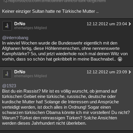
http://sozcu.com.tr/hicbirinin-annesi-turk-degil.html
Besucht
Teilgenommen
Alle
Neue
Geschlossen
Keiner einziger Sultan hatte ne Türkische Mutter ..
Lesenswert
Schlüsselwörter
DrNo
12.12.2012 um 23:04
ehemaliges Mitglied
@interrobang
In wieviel Wochen wurde die Bundeswehr eigentlich mit den
Afghanen fertig, diese Höhlenmenschen, ohne nennenswerte
Kampfstärke? So, und jetzt wiederhole noch mal deinen Witz von
vorhin, dass so schön hat gekribbelt in meine Bauchnabel..
DrNo
12.12.2012 um 23:09
ehemaliges Mitglied
@1923
Bist du ein Rassist? Mir ist es völlig wurscht, ob jemand auf
türkischen Gebiet eine türkische, russische, deutsche oder
kurdische Mutter hat! Solange die Interessen und Ansprüche
verteidigt werden, ist doch alles in Ordnung! Sogar einen
schwarzen türkischen Obama könnte ich mir vorstellen! Du nicht?
Warum? Türkei den reinrassigen Türken? Solche Ansichten
werden dieses Jahrhundert nicht überleben.