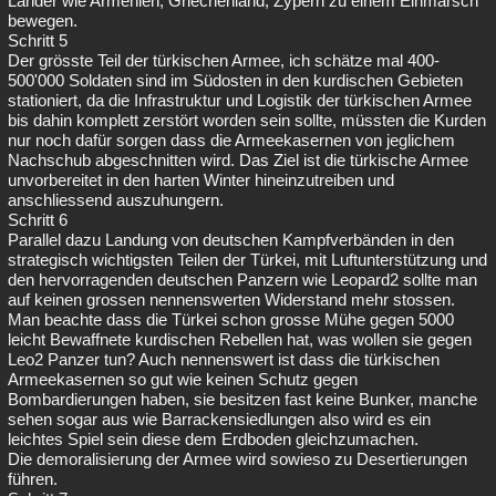
Länder wie Armenien, Griechenland, Zypern zu einem Einmarsch
bewegen.
Schritt 5
Der grösste Teil der türkischen Armee, ich schätze mal 400-
500'000 Soldaten sind im Südosten in den kurdischen Gebieten
stationiert, da die Infrastruktur und Logistik der türkischen Armee
bis dahin komplett zerstört worden sein sollte, müssten die Kurden
nur noch dafür sorgen dass die Armeekasernen von jeglichem
Nachschub abgeschnitten wird. Das Ziel ist die türkische Armee
unvorbereitet in den harten Winter hineinzutreiben und
anschliessend auszuhungern.
Schritt 6
Parallel dazu Landung von deutschen Kampfverbänden in den
strategisch wichtigsten Teilen der Türkei, mit Luftunterstützung und
den hervorragenden deutschen Panzern wie Leopard2 sollte man
auf keinen grossen nennenswerten Widerstand mehr stossen.
Man beachte dass die Türkei schon grosse Mühe gegen 5000
leicht Bewaffnete kurdischen Rebellen hat, was wollen sie gegen
Leo2 Panzer tun? Auch nennenswert ist dass die türkischen
Armeekasernen so gut wie keinen Schutz gegen
Bombardierungen haben, sie besitzen fast keine Bunker, manche
sehen sogar aus wie Barrackensiedlungen also wird es ein
leichtes Spiel sein diese dem Erdboden gleichzumachen.
Die demoralisierung der Armee wird sowieso zu Desertierungen
führen.