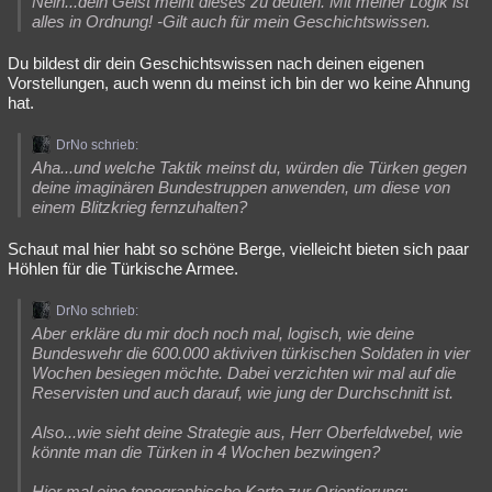
Nein...dein Geist meint dieses zu deuten. Mit meiner Logik ist
alles in Ordnung! -Gilt auch für mein Geschichtswissen.
Du bildest dir dein Geschichtswissen nach deinen eigenen
Vorstellungen, auch wenn du meinst ich bin der wo keine Ahnung
hat.
DrNo schrieb:
Aha...und welche Taktik meinst du, würden die Türken gegen
deine imaginären Bundestruppen anwenden, um diese von
einem Blitzkrieg fernzuhalten?
Schaut mal hier habt so schöne Berge, vielleicht bieten sich paar
Höhlen für die Türkische Armee.
DrNo schrieb:
Aber erkläre du mir doch noch mal, logisch, wie deine
Bundeswehr die 600.000 aktiviven türkischen Soldaten in vier
Wochen besiegen möchte. Dabei verzichten wir mal auf die
Reservisten und auch darauf, wie jung der Durchschnitt ist.
Also...wie sieht deine Strategie aus, Herr Oberfeldwebel, wie
könnte man die Türken in 4 Wochen bezwingen?
Hier mal eine topographische Karte zur Orientierung: