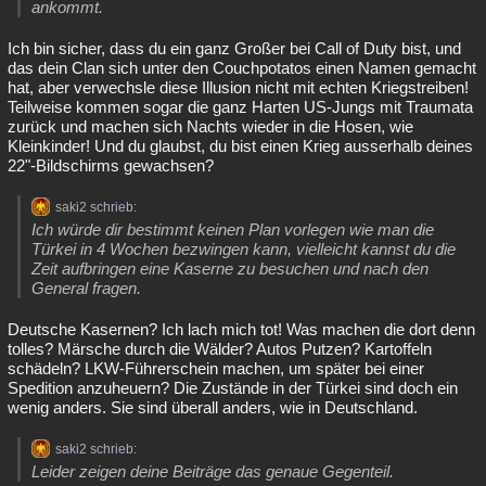
ankommt.
Ich bin sicher, dass du ein ganz Großer bei Call of Duty bist, und
das dein Clan sich unter den Couchpotatos einen Namen gemacht
hat, aber verwechsle diese Illusion nicht mit echten Kriegstreiben!
Teilweise kommen sogar die ganz Harten US-Jungs mit Traumata
zurück und machen sich Nachts wieder in die Hosen, wie
Kleinkinder! Und du glaubst, du bist einen Krieg ausserhalb deines
22"-Bildschirms gewachsen?
saki2 schrieb:
Ich würde dir bestimmt keinen Plan vorlegen wie man die
Türkei in 4 Wochen bezwingen kann, vielleicht kannst du die
Zeit aufbringen eine Kaserne zu besuchen und nach den
General fragen.
Deutsche Kasernen? Ich lach mich tot! Was machen die dort denn
tolles? Märsche durch die Wälder? Autos Putzen? Kartoffeln
schädeln? LKW-Führerschein machen, um später bei einer
Spedition anzuheuern? Die Zustände in der Türkei sind doch ein
wenig anders. Sie sind überall anders, wie in Deutschland.
saki2 schrieb:
Leider zeigen deine Beiträge das genaue Gegenteil.