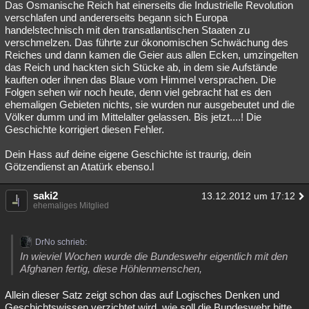
Das Osmanische Reich hat einerseits die Industrielle Revolution
verschlafen und andererseits begann sich Europa
handelstechnisch mit den transatlantischen Staaten zu
verschmelzen. Das führte zur ökonomischen Schwächung des
Reiches und dann kamen die Geier aus allen Ecken, umzingelten
das Reich und hackten sich Stücke ab, in dem sie Aufstände
kauften oder ihnen das Blaue vom Himmel versprachen. Die
Folgen sehen wir noch heute, denn viel gebracht hat es den
ehemaligen Gebieten nichts, sie wurden nur ausgebeutet und die
Völker dumm und im Mittelalter gelassen. Bis jetzt....! Die
Geschichte korrigiert diesen Fehler.
Dein Hass auf deine eigene Geschichte ist traurig, dein
Götzendienst an Atatürk ebenso.l
saki2
13.12.2012 um 17:12
ehemaliges Mitglied
DrNo schrieb:
In wieviel Wochen wurde die Bundeswehr eigentlich mit den
Afghanen fertig, diese Höhlenmenschen,
Allein dieser Satz zeigt schon das auf Logisches Denken und
Geschichtswissen verzichtet wird, wie soll die Bundeswehr bitte