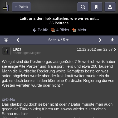
Politik
Bereiche
Laßt uns den Irak aufteilen, wie wir es mit...
85 Beiträge
Echtzeit
Diskussionen
Blogs
Videos
Statistiken
Politik
4 Bilder
Mehr
Chat
Wiki
Neuigkeiten
2
Seite
4
/ 5
meine Rubriken
1923
12.12.2012 um 22:57
Menschen
Wissenschaft
Politik
Mystery
Kriminalfälle
ehemaliges Mitglied
Spiritualität
Verschwörungen
Technologie
Ufologie
Wie gut sind die Peshmergas ausgerüstet ? Soweit ich weiß haben
sie einige Alte Panzer und Transport Helis und etwa 200 Tausend
Mann die Kurdische Regierung wollte Kampfjets bestellen was
Natur
Umfragen
Unterhaltung
sofort abgelehnt wurde aber der Irak kauft weiter munter ein da
weitere Rubriken
gab es doch bereits in den 50er eine Kurdische Regierung die vom
Westen verraten wurde oder nicht ?
Philosophie
Träume
Orte
Esoterik
Literatur
Astronomie
Helpdesk
Gruppen
Gaming
Filme
@DrNo
Das glaubst du doch selber nicht oder ? Dafür müsste man auch
Musik
Clash
Verbesserungen
Allmystery
English
gegen die Türken krieg führen um sowas wieder zu errichten .
Schau mal hier
Übersichten