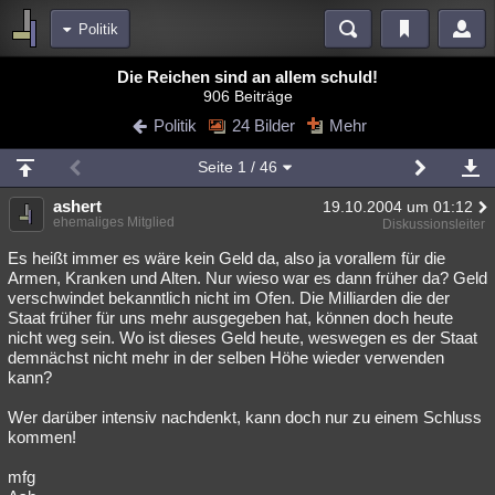
Politik
Bereiche
Die Reichen sind an allem schuld!
906 Beiträge
Echtzeit
Diskussionen
Blogs
Videos
Statistiken
Politik
24 Bilder
Mehr
Chat
Wiki
Neuigkeiten
Seite
1
/ 46
meine Rubriken
ashert
19.10.2004 um 01:12
Menschen
Wissenschaft
Politik
Mystery
Kriminalfälle
ehemaliges Mitglied
Diskussionsleiter
Spiritualität
Verschwörungen
Technologie
Ufologie
Es heißt immer es wäre kein Geld da, also ja vorallem für die
Armen, Kranken und Alten. Nur wieso war es dann früher da? Geld
verschwindet bekanntlich nicht im Ofen. Die Milliarden die der
Natur
Umfragen
Unterhaltung
Staat früher für uns mehr ausgegeben hat, können doch heute
weitere Rubriken
nicht weg sein. Wo ist dieses Geld heute, weswegen es der Staat
demnächst nicht mehr in der selben Höhe wieder verwenden
Philosophie
Träume
Orte
Esoterik
Literatur
kann?
Astronomie
Helpdesk
Gruppen
Gaming
Filme
Wer darüber intensiv nachdenkt, kann doch nur zu einem Schluss
kommen!
Musik
Clash
Verbesserungen
Allmystery
English
mfg
Übersichten