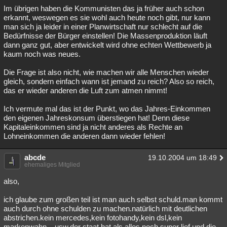
Im übrigen haben die Kommunisten das ja früher auch schon
erkannt, weswegen es sie wohl auch heute noch gibt, nur kann
man sich ja leider in einer Planwirtschaft nur schlecht auf die
Bedürfnisse der Bürger einstellen! Die Massenproduktion läuft
dann ganz gut, aber entwickelt wird ohne echten Wettbewerb ja
kaum noch was neues.
Die Frage ist also nicht, wie machen wir alle Menschen wieder
gleich, sondern einfach wann ist jemand zu reich? Also so reich,
das er wieder anderen die Luft zum atmen nimmt!
Ich vermute mal das ist der Punkt, wo das Jahres-Einkommen
den eigenen Jahreskonsum überstiegen hat! Denn diese
Kapitaleinkommen sind ja nicht anderes als Rechte an
Lohneinkommen die anderen dann wieder fehlen!
abcde
19.10.2004 um 18:49
ehemaliges Mitglied
also,
ich glaube zum großen teil ist man auch selbst schuld.man kommt
auch durch ohne schulden zu machen.natürlich mit deutlichen
abstrichen.kein mercedes,kein fotohandy,kein dsl,kein
markenwahn....usw.der staat hat als alles noch super lief und die