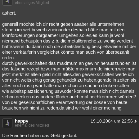
ehemaliges Mitglied
ashert,
generell möchte ich dir recht geben aaaber alle unternehmen
stehen im wettbewerb zueinander.deshalb hätte man mit den
lohnforderungen sorgsamer umgehen sollen.es kann ja wohl
niemand behaupten das z.b. die metallbranche zu wenig verdient
hätte.wenn du dann noch die arbeitsleistung beispielsweise mit der
einer verkäuferin vergleichst,könnte man auch von überbezahlt
reden.
durch gewerkschaften das maximum an gewinn herauszuholen ist
das falsche rezept,bzw. man müßte maximum definieren.wie man
jetzt merkt ist allein geld nicht alles.den gewerkschaften werfe ich
vor nicht weitsichtig genug gehandelt zu haben.gerade in zeiten als
alles noch rosig war hätte man schon an sachen denken sollen
wie arbeitsplatzsicherung usw.oder konnte man sich nicht damals
schon denken das andere länder auch mal hochkommen würden?
von der gesellschaftlichen verantwortung der bosse von heute
brauchen wir nicht zu reden.da sind wir wohl einer meinung.
happy
19.10.2004 um 22:56
ehemaliges Mitglied
Die Reichen haben das Geld geklaut.