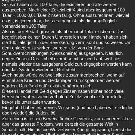
So, wir haben also 100 Taler, die existieren und alle werden
ausgegeben. Nach einer Zeiteinheit X sind aber insgesamt 100
Taler + 100x 0,01 Taler Zinsen fällig. Ohne auszurechnen, wieviel
es ist, ist jedem klar, dass es mehr ist, als die ursprünglich
vorhandenen 100 Taler.
Also ist der Bedarf grösser, als überhaupt Taler existieren. Das
begreift aber keiner. Durch Umverteilen und Handeln haben sich
die 100 Taler jetzt in der Bevölkerung vermischt und so weiter. Um
dem entgegen zu wirken, werden jetzt von der Bank
Schuldverschreibungen (Geldscheine) ausgegeben. Natürlich
gegen Zinsen. Das Unheil nimmt somit seinen Lauf, weil nie,
niemals wieder das ausgebene Geld zurückgegeben werden kann
und das System wieder auf Null steht.
Auch heute würde weltweit alles zusammenbrechen, wenn auf
einmal alle Kredite und Geldanlagen zurückgefordert werden
würden. Das Geld dafür existiert nämlich nicht.
Diesen Handel mit Geld gegen Zinsen haben früher noch viele
Herrscher wohlwissend verboten. Zuletzt wohl die Tempelritter,
bevor sie unterlaufen wurden.
Eingeführt haben es meines Wissens (und nun haben wir sie leider
doch wieder) die Juden.
Zum einen ist es ein Beweis für ihre Clevernis, zum anderen ist es
aber das grösste Problem, was derzeit die gesamte Welt in
Schach hält. Hier ist die Wurzel vieler Kriege begraben, hier ist die
Wurzel von so vielem Übel, weil die Menschheit in ihrer Sucht