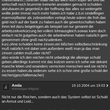
wirtschaft noch brummte keinerlei anstalten gemacht schulden
abzubauen.im gegenteil,in der hoffnung das alles so weitergeht
wollte jeder immer noch mehr haben.ich habe z.b.in sindelfingen
marmorpflaster als zebrastreifen verlegt.heute wären die froh das
geld noch auf der bank zu haben.auch die gewerkschaften haben
ihren teil dazu beigetragen.als beispiel sei nur genannt die
arbeitszeitverkürzung bei vollem lohnausgleich.sowas kann doch
einfach nicht gutgehen.auch die arbeitnehmer haben natürlich gern
genommen ohne groß nachzudenken.
kurz,ohne schulden keine zinsen.ein bißchen selbstbeschränkung
muß natürlich mit dabei sein.außerdem weiß man ja das man
zinsen zahlen muß,oder nicht?
also würde ich den reichen nicht unbedingt die alleinige schuld
geben.allerdings kommt mir das kotzen wenn ich sehe wie dekant
manche leben und woanders verrecken menschen weil sie nicht's
zu essen haben.da widerum sehe ich schon eine große schuld der
reichen(geschäftemacher)
Amila
19.10.2004 um 19:03
ehemaliges Mitglied
Nicht nur die Reichen, sondern auch das System selbst ist Schuld
an Armut und Leid...