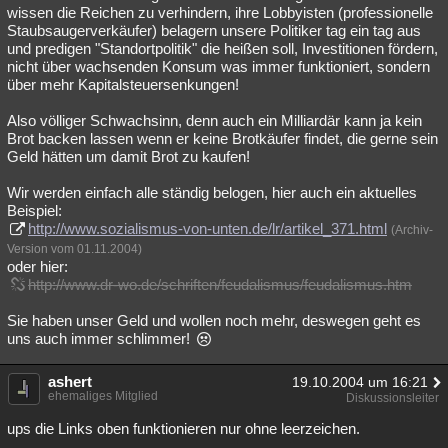
wissen die Reichen zu verhindern, ihre Lobbyisten (professionelle
Staubsaugerverkäufer) belagern unsere Politiker tag ein tag aus
und predigen "Standortpolitik" die heißen soll, Investitionen fördern,
nicht über wachsenden Konsum was immer funktioniert, sondern
über mehr Kapitalsteuersenkungen!
Also völliger Schwachsinn, denn auch ein Milliardär kann ja kein
Brot backen lassen wenn er keine Brotkäufer findet, die gerne sein
Geld hätten um damit Brot zu kaufen!
Wir werden einfach alle ständig belogen, hier auch ein aktuelles
Beispiel:
http://www.sozialismus-von-unten.de/lr/artikel_371.html
(Archiv-
Version vom 01.11.2004)
oder hier:
http://www.dr-wo.de/schriften/feudalismus/feudalismus.htm
Sie haben unser Geld und wollen noch mehr, deswegen geht es
uns auch immer schlimmer!
ashert
19.10.2004 um 16:21
ehemaliges Mitglied
Diskussionsleiter
ups die Links oben funktionieren nur ohne leerzeichen.