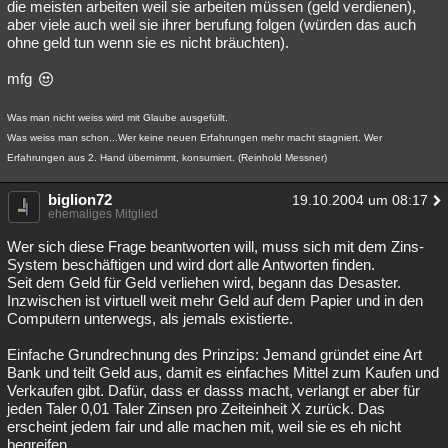
die meisten arbeiten weil sie arbeiten müssen (geld verdienen),
aber viele auch weil sie ihrer berufung folgen (würden das auch
ohne geld tun wenn sie es nicht bräuchten).
mfg
Was man nicht weiss wird mit Glaube ausgefüllt.
Was weiss man schon...Wer keine neuen Erfahrungen mehr macht stagniert. Wer
Erfahrungen aus 2. Hand übernimmt, konsumiert. (Reinhold Messner)
biglion72
19.10.2004 um 08:17
ehemaliges Mitglied
Wer sich diese Frage beantworten will, muss sich mit dem Zins-
System beschäftigen und wird dort alle Antworten finden.
Seit dem Geld für Geld verliehen wird, begann das Desaster.
Inzwischen ist virtuell weit mehr Geld auf dem Papier und in den
Computern unterwegs, als jemals existierte.
Einfache Grundrechnung des Prinzips: Jemand gründet eine Art
Bank und teilt Geld aus, damit es einfaches Mittel zum Kaufen und
Verkaufen gibt. Dafür, dass er dasss macht, verlangt er aber für
jeden Taler 0,01 Taler Zinsen pro Zeiteinheit X zurück. Das
erscheint jedem fair und alle machen mit, weil sie es eh nicht
begreifen.