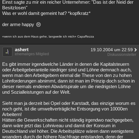
Einst sagte zu mir ein reicher Unternehmer: "Das ist der Neid der
Besitzlosen"
Was er wohl damit gemeint hat? *kopfkratz*
der arme happy
«wenn ich aus dem Haus gehe, langweile ich mich» CapaRezza
ashert
19.10.2004 um 22:59
ehemaliges Mitglied
Diskussionsleiter
Es gibt immer irgendwelche Länder in denen die Kapitalsteuern
oder Arbeitgeberanteile niedriger sind und Löhne demnach auch,
wenn man den Arbeitgebern einmal die These von den zu hohen
Lohnforderungen abnimmt, dann ist man im Prinzip doch schon in
dieser niemals endenen Abwärtspirale um die niedrigsten Löhne
und Sozialleistungen auf der Welt.
Sieht man ja derzeit bei Opel oder Karstadt, das einzige worum es
noch geht, ist die umweltverträgliche Entsorgung von 10000en
Arbeitern!
Hätten die Gewerkschaften nicht ständig irgendwo nachgegeben,
dann wäre jetzt das Lohniveau und damit der Konsum in
Deutschland viel höher. Die Arbeitsplätze wären dann wenigstens
woanders durch die höhere Nachfrage entstanden, denn der