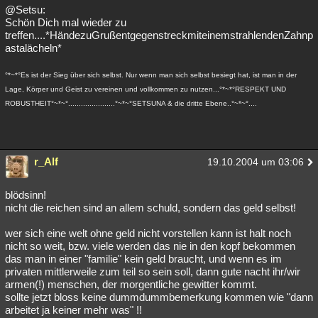
@Setsu:
Schön Dich mal wieder zu
treffen....*HändezuGrußentgegenstreckmiteinemstrahlendenZahnp
astalächeln*
°*~*°Es ist der Sieg über sich selbst. Nur wenn man sich selbst besiegt hat, ist man in der
Lage, Körper und Geist zu vereinen und vollkommen zu nutzen...°*~*°RESPEKT UND
ROBUSTHEIT°~*~°......................°~*~°SETSUNA & die dritte Ebene..°~*~°....
r_Alf
19.10.2004 um 03:06
blödsinn!
nicht die reichen sind an allem schuld, sondern das geld selbst!
wer sich eine welt ohne geld nicht vorstellen kann ist halt noch
nicht so weit, bzw. viele werden das nie in den kopf bekommen
das man in einer "familie" kein geld braucht, und wenn es im
privaten mittlerweile zum teil so sein soll, dann gute nacht ihr/wir
armen(!) menschen, der morgentliche gewitter kommt.
sollte jetzt bloss keine dummdummbemerkung kommen wie "dann
arbeitet ja keiner mehr was" !!