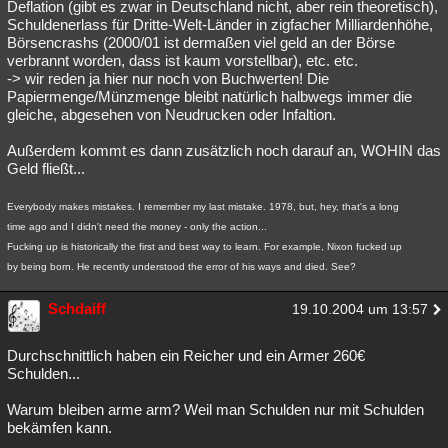
Deflation (gibt es zwar in Deutschland nicht, aber rein theoretisch),
Schuldenerlass für Dritte-Welt-Länder in zigfacher Milliardenhöhe,
Börsencrashs (2000/01 ist dermaßen viel geld an der Börse
verbrannt worden, dass ist kaum vorstellbar), etc. etc.
-> wir reden ja hier nur noch von Buchwerten! Die
Papiermenge/Münzmenge bleibt natürlich halbwegs immer die
gleiche, abgesehen von Neudrucken oder Infaltion.
Außerdem kommt es dann zusätzlich noch darauf an, WOHIN das
Geld fließt...
Everybody makes mistakes. I remember my last mistake. 1978, but, hey, that's a long
time ago and I didn't need the money - only the action...
Fucking up is historically the first and best way to learn. For example, Nixon fucked up
by being born. He recently understood the error of his ways and died. See?
Schdaiff
19.10.2004 um 13:57
Durchschnittlich haben ein Reicher und ein Armer 260€
Schulden...
Warum bleiben arme arm? Weil man Schulden nur mit Schulden
bekämfen kann.