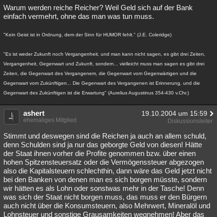
Warum werden reiche Reicher? Weil Geld sich auf der Bank
einfach vermehrt, ohne das man was tun muss.
"Kein Geist ist in Ordnung, dem der Sinn für HUMOR fehlt." (J.E. Coleridge)
"Es ist weder Zukunft noch Vergangenheit, und man kann nicht sagen, es gibt drei Zeiten,
Vergangenheit, Gegenwart und Zukunft, sondern... vielleicht muss man sagen es gibt drei
Zeiten, die Gegenwart des Vergangenem, die Gegenwart vom Gegenwärtigen und die
Gegenwart vom Zukünftigen... Die Gegenwart des Vergangenen ist Erinnerung, und die
Gegenwart des Zukünftigen ist die Erwartung" (Aurelius Augustinus 354-430 v.Chr.)
ashert
19.10.2004 um 15:59
ehemaliges Mitglied
Diskussionsleiter
Stimmt und deswegen sind die Reichen ja auch an allem schuld,
denn Schulden sind ja nur das geborgte Geld von diesen! Hätte
der Staat ihnen vorher die Profite genommen bzw. über einen
hohen Spitzensteuersatz oder die Vermögenssteuer abgezogen
also die Kapitalsteuern schlechthin, dann wäre das Geld jetzt nicht
bei den Banken von denen man es sich borgen müsste, sondern
wir hätten es als Lohn oder sonstwas mehr in der Tasche! Denn
was sich der Staat nicht borgen muss, das muss er den Bürgern
auch nicht über die Konsumsteuern, also Mehrwert, Mineralöl und
Lohnsteuer und sonstige Grausamkeiten wegnehmen! Aber das