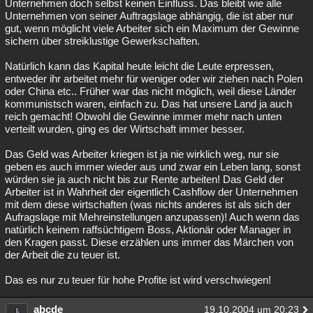
Unternehmen doch selbst keinen Einfluss. Das bleibt wie alle
Unternehmen von seiner Auftragslage abhängig, die ist aber nur
gut, wenn möglicht viele Arbeiter sich ein Maximum der Gewinne
sichern über streiklustige Gewerkschaften.
Natürlich kann das Kapital heute leicht die Leute erpressen,
entweder ihr arbeitet mehr für weniger oder wir ziehen nach Polen
oder China etc.. Früher war das nicht möglich, weil diese Länder
kommunistsch waren, einfach zu. Das hat unsere Land ja auch
reich gemacht! Obwohl die Gewinne immer mehr nach unten
verteilt wurden, ging es der Wirtschaft immer besser.
Das Geld was Arbeiter kriegen ist ja nie wirklich weg, nur sie
geben es auch immer wieder aus und zwar ein Leben lang, sonst
würden sie ja auch nicht bis zur Rente arbeiten! Das Geld der
Arbeiter ist in Wahrheit der eigentlich Cashflow der Unternehmen
mit dem diese wirtschaften (was nichts anderes ist als sich der
Aufragslage mit Mehreinstellungen anzupassen)! Auch wenn das
natürlich keinem raffsüchtigem Boss, Aktionär oder Manager in
den Kragen passt. Diese erzählen uns immer das Märchen von
der Arbeit die zu teuer ist.
Das es nur zu teuer für hohe Profite ist wird verschwiegen!
abcde
19.10.2004 um 20:23