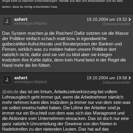
Angst führt zu falschen Entscheidungen. Handle aus Mut und Bewusstsein und du wirst
sehen, dass du richtig entschieden hast.
ashert
19.10.2004 um 19:32
ehemaliges Mitglied
Diskussionsleiter
Das System machen ja die Reichen! Dafür setzten sie die Masse
der Politiker einfach schach matt bzw. in irgendwelche
gutbezahlten Aufsichtsrats und Beraterposten der Banken und
Firmen, wirklich was zu melden haben unsere Politiker dort
natürlich nicht, dafür sind sie viel zu blöd aber sie kriegen
trodzdem ihre Kohle dafür, denn kein Hund beist in der Regel die
Hand mehr die ihn füttert.
ashert
19.10.2004 um 19:58
ehemaliges Mitglied
Diskussionsleiter
@abcde
das ist ein Irrtum, Arbeitszeitverkürzung bei vollem
Lohnausgleich geht immer gut, wenn die Arbeitnehmer nämlich
mehr nehmen kann dies trodzdem ja immer nur von dem sein was
sie selbst erwirtschaftet haben. Die Löhne der Arbeiter sind ja
immer nur ein Bruchteil von dem was sich das Managment und
die Aktionäre vom Unternehmen einsacken. Das ist doch nur eine
ganz natürlich Umverteilung der Gewinne von den Nieten in
Nadelstreifen zu den nietenden Leuten. Das hat auf das