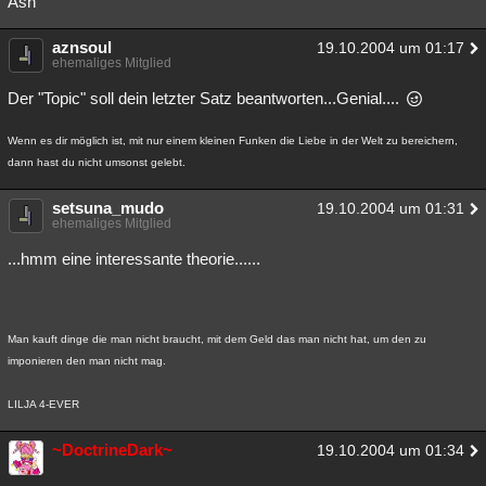
Ash
Besucht
Teilgenommen
Alle
Neue
Geschlossen
aznsoul
19.10.2004 um 01:17
ehemaliges Mitglied
Lesenswert
Schlüsselwörter
Der "Topic" soll dein letzter Satz beantworten...Genial....
Wenn es dir möglich ist, mit nur einem kleinen Funken die Liebe in der Welt zu bereichern,
dann hast du nicht umsonst gelebt.
setsuna_mudo
19.10.2004 um 01:31
ehemaliges Mitglied
...hmm eine interessante theorie......
Man kauft dinge die man nicht braucht, mit dem Geld das man nicht hat, um den zu
imponieren den man nicht mag.
LILJA 4-EVER
~DoctrineDark~
19.10.2004 um 01:34