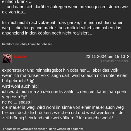
einfach krank ...
... und dann sich darüber aufregen wenn meinungen entstehen wie
die von tao...
für mich nicht nachvolziebahr das ganze, für mich ist die mauer
weg ... die Jungs und mädels aus mitteldeutschland haben das
anscheiend in den köpfen noch nicht realisiert...
Rechtschreibfehler könnt ihr behalten !!
kafate
23.11.2004 um 15:13
Diskussionsleiter
exportsteuer und reinheitsgebot hin oder her .... aber das volk,
wenn ich ma "unser volk" sagn darf, wird so auch nich unter einen
hut gebracht !
wird wohl auch nix !
ich würd mich ma zu den nordis zähln ... den rest kann man ja eh
vergessn *g*
ne ne ... spass !
die mauer is weg, wird wohl im sinne von einer mauer auch weg
bleiben, doch die brücken zwischen ost und west werden mit der
zeit brüchig ! ein land mit zwei völkern ? für manche wohl !
-phantasie ist wichtiger als wissen, denn wissen ist begrenzt