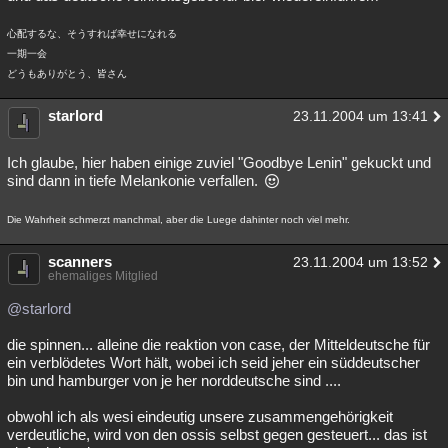
心配するな、そうすれば幸せになれる
一期一会
どうもありがとう、皆さん
starlord
23.11.2004 um 13:41
Ich glaube, hier haben einige zuviel "Goodbye Lenin" gekuckt und
sind dann in tiefe Melankonie verfallen.
Die Wahrheit schmerzt manchmal, aber die Luege dahinter noch viel mehr.
scanners
23.11.2004 um 13:52
ehemaliges Mitglied
@starlord
die spinnen... alleine die reaktion von case, der Mitteldeutsche für
ein verblödetes Wort hält, wobei ich seid jeher ein süddeutscher
bin und hamburger von je her norddeutsche sind ....
obwohl ich als wesi eindeutig unsere zusammengehörigkeit
verdeutliche, wird von den ossis selbst gegen gesteuert... das ist