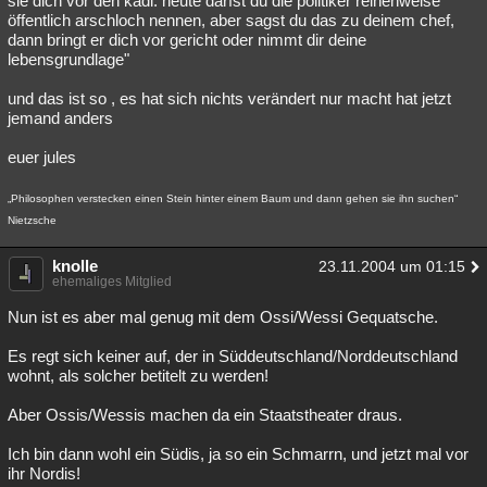
sie dich vor den kadi. heute darfst du die politiker reihenweise
öffentlich arschloch nennen, aber sagst du das zu deinem chef,
dann bringt er dich vor gericht oder nimmt dir deine
lebensgrundlage"
und das ist so , es hat sich nichts verändert nur macht hat jetzt
jemand anders
euer jules
„Philosophen verstecken einen Stein hinter einem Baum und dann gehen sie ihn suchen“
Nietzsche
knolle
23.11.2004 um 01:15
ehemaliges Mitglied
Nun ist es aber mal genug mit dem Ossi/Wessi Gequatsche.
Es regt sich keiner auf, der in Süddeutschland/Norddeutschland
wohnt, als solcher betitelt zu werden!
Aber Ossis/Wessis machen da ein Staatstheater draus.
Ich bin dann wohl ein Südis, ja so ein Schmarrn, und jetzt mal vor
ihr Nordis!