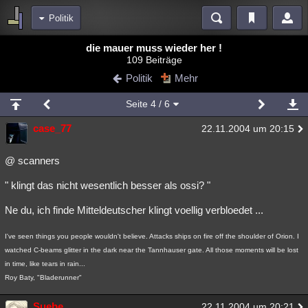
Politik
Bereiche
die mauer muss wieder her !
109 Beiträge
Echtzeit
Diskussionen
Blogs
Videos
Statistiken
Politik
Mehr
Chat
Wiki
Neuigkeiten
2
Seite
4
/ 6
meine Rubriken
case_77
22.11.2004 um 20:15
Menschen
Wissenschaft
Politik
Mystery
Kriminalfälle
Spiritualität
Verschwörungen
Technologie
Ufologie
@ scanners
" klingt das nicht wesentlich besser als ossi? "
Natur
Umfragen
Unterhaltung
weitere Rubriken
Ne du, ich finde Mitteldeutscher klingt voellig verbloedet ...
Philosophie
Träume
Orte
Esoterik
Literatur
I've seen things you people wouldn't believe. Attacks ships on fire off the shoulder of Orion. I
watched C-beams glitter in the dark near the Tannhauser gate. All those moments will be lost
Astronomie
Helpdesk
Gruppen
Gaming
Filme
in time, like tears in rain...
Roy Baty, "Bladerunner"
Musik
Clash
Verbesserungen
Allmystery
English
Übersichten
Suebe
22.11.2004 um 20:21