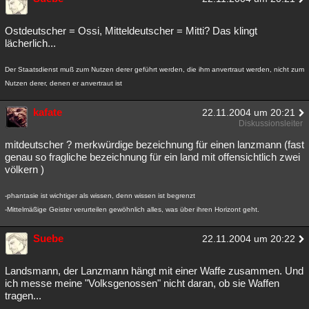
Besucht
Teilgenommen
Alle
Neue
Geschlossen
Ostdeutscher = Ossi, Mitteldeutscher = Mitti? Das klingt
Lesenswert
Schlüsselwörter
lächerlich...
Der Staatsdienst muß zum Nutzen derer geführt werden, die ihm anvertraut werden, nicht zum
Nutzen derer, denen er anvertraut ist
kafate
22.11.2004 um 20:21
Diskussionsleiter
mitdeutscher ? merkwürdige bezeichnung für einen lanzmann (fast
genau so fragliche bezeichnung für ein land mit offensichtlich zwei
völkern )
-phantasie ist wichtiger als wissen, denn wissen ist begrenzt
-Mittelmäßige Geister verurteilen gewöhnlich alles, was über ihren Horizont geht.
Suebe
22.11.2004 um 20:22
Landsmann, der Lanzmann hängt mit einer Waffe zusammen. Und
ich messe meine "Volksgenossen" nicht daran, ob sie Waffen
tragen...