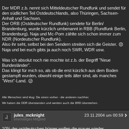
Der MDR z.b. nennt sich Mitteldeutscher Rundfunk und sendet für
den südlichen Teil Ostdeutschlands, also Thüringen, Sachsen-
Anhalt und Sachsen.
Der ORB (Ostdeutscher Rundfunk) sendete für Berlin/
Brandenburg, wurde kürzlich umbenannt in RBB (Rundfunk Berlin,
Brandenburg). Naja und Mc-Pom zählte sich schon immer zum
NDR (Nordeutscher Rundfunk).
Also ihr seht, selbst bei den Sendern streiten sich die Geister.
Naja und bei euch gibts ja auch noch SWR, WDR usw.
Was ich absolut noch nie mochte ist z.b. der Begriff "Neue
Bundesländer".
Das klingt für mich so, als ob die erst kürzlich aus dem Boden
gestampft wurden, obwohl einige teils älter sind, als manches
"West"-Land.
Alle Menschen sind klug: Die einen vorher - die anderen nachher.
Wir haben die DDR überstanden und werden auch die BRD überstehen.
jules_mcknight
23.11.2004 um 00:59
ehemaliges Mitglied
10% der ostdeutschen bürger wollen die mauer wieder..