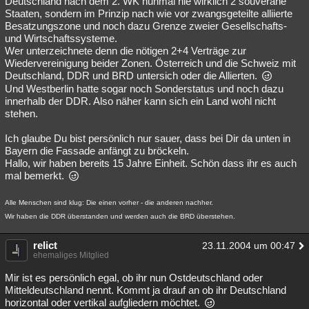
Deutschland nach dem 2. WK nunmal nie wirklich 2 souveräne
Staaten, sondern im Prinzip nach wie vor zwangsgeteilte alliierte
Besatzungszone und noch dazu Grenze zweier Gesellschafts-
und Wirtschaftssysteme.
Wer unterzeichnete denn die nötigen 2+4 Verträge zur
Wiedervereinigung beider Zonen. Österreich und die Schweiz mit
Deutschland, DDR und BRD untersich oder die Allierten.
Und Westberlin hatte sogar noch Sonderstatus und noch dazu
innerhalb der DDR. Also näher kann sich ein Land wohl nicht
stehen.
Ich glaube Du bist persönlich nur sauer, dass bei Dir da unten in
Bayern die Fassade anfängt zu bröckeln.
Hallo, wir haben bereits 15 Jahre Einheit. Schön dass ihr es auch
mal bemerkt.
Alle Menschen sind klug: Die einen vorher - die anderen nachher.
Wir haben die DDR überstanden und werden auch die BRD überstehen.
relict
23.11.2004 um 00:47
ehemaliges Mitglied
Mir ist es persönlich egal, ob ihr nun Ostdeutschland oder
Mitteldeutschland nennt. Kommt ja drauf an ob ihr Deutschland
horizontal oder vertikal aufgliedern möchtet.