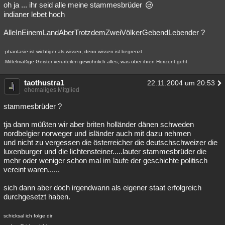
oh ja ... ihr seid alle meine stammesbrüder
indianer lebet hoch
AlleInEinemLandAberTrotzdemZweiVölkerGebendLebender ?
-phantasie ist wichtiger als wissen, denn wissen ist begrenzt
-Mittelmäßige Geister verurteilen gewöhnlich alles, was über ihren Horizont geht.
taothustra1
22.11.2004 um 20:53
ehemaliges Mitglied
stammesbrüder ?
tja dann müßten wir aber briten holländer dänen schweden
nordbelgier norweger und isländer auch mit dazu nehmen
und nicht zu vergessen die österreicher die deutschschweizer die
luxenburger und die lichtensteiner.....lauter stammesbrüder die
mehr oder weniger schon mal im laufe der geschichte politisch
vereint waren......
sich dann aber doch irgendwann als eigener staat erfolgreich
durchgesetzt haben.
schicksal ich folge dir