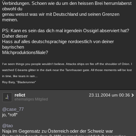
Verbindungen. Schoen wie du um den heissen Brei herrumlaberst
obwohl du
genau weisst was wir mit Deutschland und seinen Grenzen
meinen.
PS: Kann es sein das dich mal irgendein Ossigirl abserviert hat?
Daher dieser
Hass auf alles deutschsprachige nordoestlich von deiner
bayrischen
Milchproduktionsfiliale?
I've seen things you people wouldn't believe. Attacks ships on fire off the shoulder of Orion. I
watched C-beams glitter in the dark near the Tannhauser gate. All those moments will be lost
in time, like tears in rain...
Roy Baty, "Bladerunner"
relict
23.11.2004 um 00:36
ehemaliges Mitglied
@case_77
jo, *rofl*
@tao
Naja im Gegensatz zu Österreich oder der Schweiz war