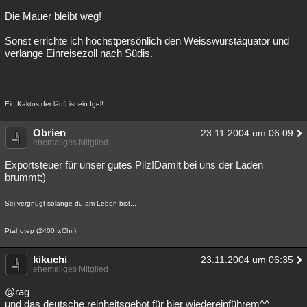
Die Mauer bleibt weg!
Sonst errichte ich höchstpersönlich den Weisswurstäquator und
verlange Einreisezoll nach Südis.
Ein Kaktus der läuft ist ein Igel!
Obrien
23.11.2004 um 06:09
ehemaliges Mitglied
Exportsteuer für unser gutes Pilz!Damit bei uns der Laden
brummt;)
Sei vergnügt solange du am Leben bist...
Ptahotep (2400 v.Chr.)
kikuchi
23.11.2004 um 06:35
ehemaliges Mitglied
@rag
und das deutsche reinheitsgebot für bier wiedereinführem^^