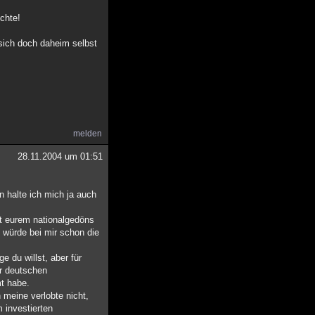
chte!
 sich doch daheim selbst
melden
28.11.2004 um 01:51
rn halte ich mich ja auch
it eurem nationalgedöns
d würde bei mir schon die
e du willst, aber für
er deutschen
mt habe.
meine verlobte nicht,
 investierten