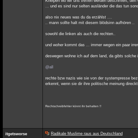
Kneipen wo wir uns treffen werden beschmiert, den w
... und es sind nur selten ausländer die das tun son
also nix neues was du da erzählst ....
.. mann sollte halt mit diesem blödsinn aufhören ..
sowohl die linken als auch die rechten..
und woher kommt das ... immer wegen ein paar irrer 
deswegen wohne ich auf dem land, da gibts solche i
@all
rechte bzw nazis wie sie von der systempresse bez
erkennt, wenn sie dir ihre politische meinung direckt
Rechtschreibfehler könnt ihr behalten !!
Radikale Muslime raus aus Deutschland
itgetsworse