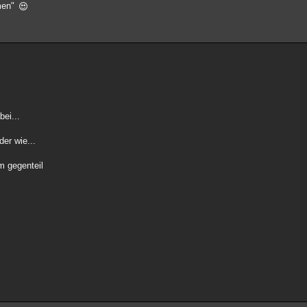
hmen"
bei...
der wie...
im gegenteil