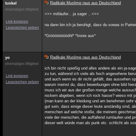
Radikale Muslime raus aus Deutschland
tunkel
ehemaliges Mitglied
>>> mitläufer... ja sager ...<<<
Link kopieren
na dann bin ich ja beruhigt, dass du sowas in Partei
Lesezeichen setzen
*Gröööööööööhl* *Ironie aus*
Radikale Muslime raus aus Deutschland
yo
ehemaliges Mitglied
ich bin nicht spießig und alles andere als ein ja-sa
zu tun, während ich viele als hoch angesehene ber
Link kopieren
und auch wenn es dir nicht gefällt, das aussehen spi
Lesezeichen setzen
warum meinst du, dass bewerbungen ohne bild hierz
muss ich wir aus der großen menge welche aussuchen.
rockern abgeben, wenn ich rock hasse? wieso mit p
(man kann an der kleidung und am benehmen sehr wo
gut sein, dass einige dieser leute anständig sind,
menschen auf welche stoße, die meinem geschmack z
viele der menschen, die auffallend rumlaufen und p
dieser welt würde man als punk etc. schlicht als so