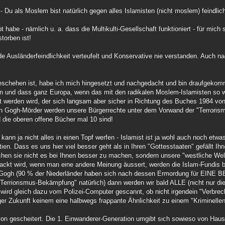
- Du als Moslem bist natürlich gegen alles Islamisten (nicht moslem) feindlic
 habe - nämlich u. a. dass die Multikulti-Gesellschaft funktioniert - für mich
torben ist!
wede Ausländerfeindlichkeit verteufelt und Konservative nie verstanden. Auch
chehen ist, habe ich mich hingesetzt und nachgedacht und bin draufgekom
n und dass ganz Europa, wenn das mit den radikalen Moslem-Islamisten so w
aat werden wird, der sich langsam aber sicher in Richtung des Buches 1984 vo
 Van Gogh-Mörder werden unsere Bürgerrechte unter dem Vorwand der "Terror
d die oberen offene Bücher mal 10 sind!
 kann ja nicht alles in einen Topf werfen - Islamist ist ja wohl auch noch etw
ien. Dass es uns hier viel besser geht als in Ihren "Gottesstaaten" gefällt I
chen sie nicht es bei Ihnen besser zu machen, sondern unsere "westliche Welt
ackt wird, wenn man eine andere Meinung äussert, werden die Islam-Fundis b
Van Gogh (90 % der Niederländer haben sich nach dessen Ermordung für E
iorismus-Bekämpfung" natürlich) dann werden wir bald ALLE (nicht nur die
wird gleich dazu vom Polizei-Computer gescannt, ob nicht irgendein "Verbrech
diger Zukunft keinem eine halbwegs frappante Ähnlichkeit zu einem "Kriminellen
von gescheitert. Die 1. Einwanderer-Generation umgibt sich sowieso von Haus