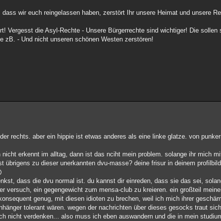
r, dass wir euch reingelassen haben, zerstört Ihr unsere Heimat und unsere Re
t! Vergesst die Asyl-Rechte - Unsere Bürgerrechte sind wichtiger! Die sollen
te zB. - Und nicht unseren schönen Westen zerstören!
der rechts. aber ein hippie ist etwas anderes als eine linke glatze. von punke
icht erkennt im alltag, dann ist das nciht mein problem. solange ihr mich m
bst übrigens zu dieser unerkannten dvu-masse? deine frisur in deinem profilbil
kst, dass die dvu normal ist. du kannst dir einreden, dass sie das sei, solang
eicher versuch, ein gegengewicht zum mensa-club zu kreieren. ein großteil mein
 konsequent genug, mit diesen idioten zu brechen, weil ich mich ihrer geschä
änger tolerant wären. wegen der nachrichten über dieses gesocks traut sich 
ich nicht verdenken... also muss ich eben auswandern und die in mein studium