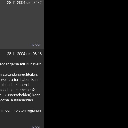
28.11.2004 um 02:42
melden
28.11.2004 um 03:18
sogar gerne mit künstlern
 in sekundenbruchteilen.
 welt zu tun haben kann,
ollte ich mich mit
erdächtig erscheinen?
...) unterscheiden) kann
r normal aussehenden
n in den meisten regionen
melden