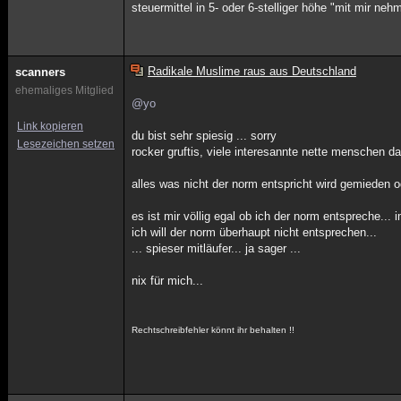
steuermittel in 5- oder 6-stelliger höhe "mit mir ne
Radikale Muslime raus aus Deutschland
scanners
ehemaliges Mitglied
@yo
Link kopieren
du bist sehr spiesig ... sorry
Lesezeichen setzen
rocker gruftis, viele interesannte nette menschen da
alles was nicht der norm entspricht wird gemieden o
es ist mir völlig egal ob ich der norm entspreche... 
ich will der norm überhaupt nicht entsprechen...
... spieser mitläufer... ja sager ...
nix für mich...
Rechtschreibfehler könnt ihr behalten !!