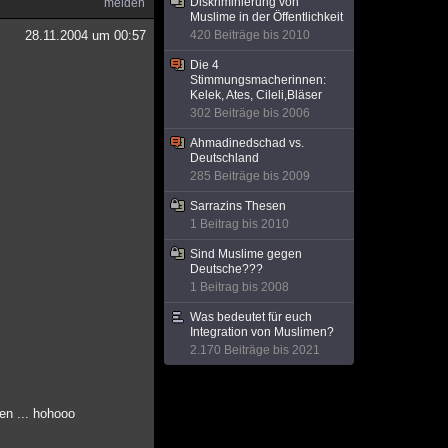
Diskriminierung von
melden
Muslime in der Öffentlichkeit
28.11.2004 um 00:57
420 Beiträge bis 2010
Die 4
Stimmungsmacherinnen:
Kelek, Ates, Cileli,Bläser
302 Beiträge bis 2006
Ahmadinedschad vs.
Deutschland
285 Beiträge bis 2009
Sarrazins Thesen
1 Beitrag bis 2010
Sind Muslime gegen
Deutsche???
1 Beitrag bis 2008
Was bedeutet für euch
Integration von Muslimen?
2.170 Beiträge bis 2021
en ... hohooo