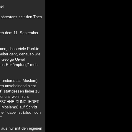
he!
 spätestens seit den Theo
 nach dem 11. September
men, dass viele Punkte
eiter geht, genauso wie
n George Orwell
ismus-Bekämpfung" mehr
as anderes als Moslem)
hnen anscheinend nicht
" stattdessen lieber zu
ei uns wohl nicht
INE BESCHNEIDUNG IHRER
 Moslems) auf Schritt
er" dabei ist (also noch
".
 aus nur mit den eigenen