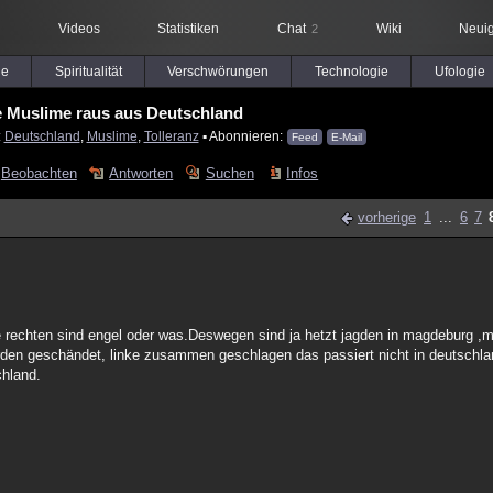
Videos
Statistiken
Chat
Wiki
Neuig
2
le
Spiritualität
Verschwörungen
Technologie
Ufologie
e Muslime raus aus Deutschland
:
Deutschland
,
Muslime
,
Tolleranz
▪ Abonnieren:
Feed
E-Mail
Beobachten
Antworten
Suchen
Infos
vorherige
1
...
6
7
e rechten sind engel oder was.Deswegen sind ja hetzt jagden in magdeburg ,m
rden geschändet, linke zusammen geschlagen das passiert nicht in deutschlan
chland.