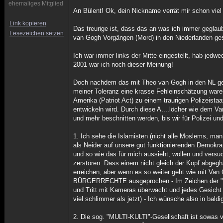
ehemaliges Mitglied
An Bülent! Ok, dein Nickname verrät mir schon viel 
Link kopieren
Das treurige ist, dass das an was ich immer geglaubt
Lesezeichen setzen
van Gogh Vorgängen (Mord) in den Niederlanden ges
Ich war immer links der Mitte eingestellt, hab jed
2001 war ich noch dieser Meinung!
Doch nachdem das mit Theo van Gogh in den NL ges
meiner Toleranz eine krasse Fehleinschätzung ware
Amerika (Patriot Act) zu einem traurigen Polizeist
entwickeln wird. Durch diese A....löcher wie dem
und mehr beschnitten werden, bis wir für Polizei un
1. Ich sehe die Islamisten (nicht alle Moslems, man
als Neider auf unsere gut funktionierenden Demokrat
und so wie das für mich aussieht, wollen und versu
zerstören. Dass einem nicht gleich der Kopf abgegh
erreichen, aber wenn es so weiter geht wie mit 
BÜRGERRECHTE ausgeprochen - Im Zeichen der "Terr
und Tritt mit Kameras überwacht und jedes Gesicht 
viel schlimmer als jetzt) - Ich wünsche also in bal
2. Die sog. "MULTI-KULTI"-Gesellschaft ist sowas 