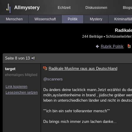
Allmystery
Echtzeit
Diskussionen
Blogs
Menschen
Wissenschaft
Politik
Mystery
Kriminalfäl
Radikal
244 Beiträge
▪ Schlüsselwörter
Rubrik Politik
Seite 8 von 13
Radikale Muslime raus aus Deutschland
target
ehemaliges Mitglied
@scanners
Link kopieren
Du änders deine tacktick mann.Jetzt erzählst du di
Lesezeichen setzen
möln,ayslanttenheime in brand , jüdische gräber we
leben in unterschiedlichen länder und nicht in deuts
""ich bin ein sehr tollerannter mensch""
Du brings mich immer zum lachen danke...