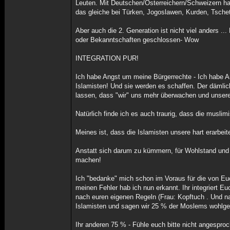
Leuten. Mit Deutschen/Österreichern/Schweizern ha
das gleiche bei Türken, Jogoslawen, Kurden, Tsche
Aber auch die 2. Generation ist nicht viel anders .
oder Bekanntschaften geschlossen- Wow
INTEGRATION PUR!
Ich habe Angst um meine Bürgerrechte - Ich habe An
Islamisten! Und sie werden es schaffen. Der dämlic
lassen, dass "wir" uns mehr überwachen und unser
Natürlich finde ich es auch traurig, dass die musli
Meines ist, dass die Islamisten unsere hart erarbe
Anstatt sich darum zu kümmern, für Wohlstand und 
machen!
Ich "bedanke" mich schon im Voraus für die von Euc
meinen Fehler hab ich nun erkannt. Ihr integriert Euc
nach euren eigenen Regeln (Frau: Kopftuch . Und n
Islamisten und sagen wir 25 % der Moslems wohlge
Ihr anderen 75 % - Fühle euch bitte nicht angespro