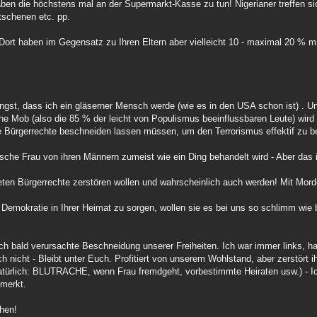
ben die höchstens mal an der Supermarkt-Kasse zu tun! Nigerianer treffen si
tschenen etc. pp.
.. Dort haben im Gegensatz zu Ihren Eltern aber vielleicht 10 - maximal 20 % 
gst, dass ich ein gläserner Mensch werde (wie es in den USA schon ist) . U
he Mob (also die 85 % der leicht von Populismus beeinflussbaren Leute) wird
e Bürgerrechte beschneiden lassen müssen, um den Terrorismus effektif zu 
mische Frau von ihren Männern zumeist wie ein Ding behandelt wird - Aber das 
iteten Bürgerrechte zerstören wollen und wahrscheinlich auch werden! Mit Mor
Demokratie in Ihrer Heimat zu sorgen, wollen sie es bei uns so schlimm wie
h bald verursachte Beschneidung unserer Freiheiten. Ich war immer links, ha
h nicht - Bleibt unter Euch. Profitiert von unserem Wohlstand, aber zerstört ih
atürlich: BLUTRACHE, wenn Frau fremdgeht, vorbestimmte Heiraten usw.) - I
merkt.
chen!