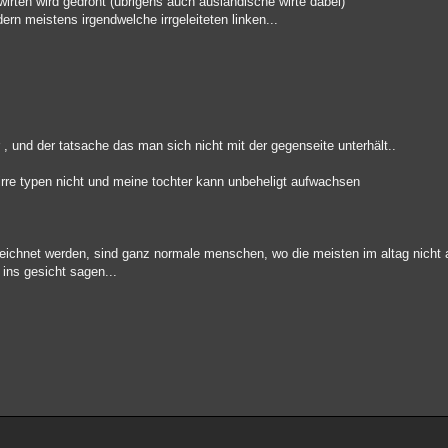
irten wird gedroht (übrigens auch ausländische wirte dabei)
dern meistens irgendwelche irrgeleiteten linken...
, und der tatsache das man sich nicht mit der gegenseite unterhält..
rre typen nicht und meine tochter kann unbeheligt aufwachsen
eichnet werden, sind ganz normale menschen, wo die meisten im altag nicht a
 ins gesicht sagen...