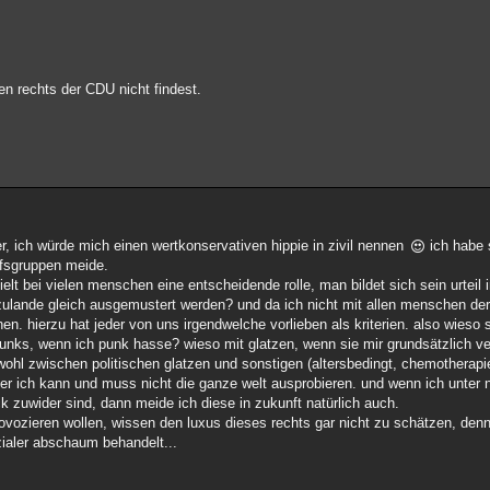
en rechts der CDU nicht findest.
ger, ich würde mich einen wertkonservativen hippie in zivil nennen
ich habe 
ufsgruppen meide.
elt bei vielen menschen eine entscheidende rolle, man bildet sich sein urteil
ulande gleich ausgemustert werden? und da ich nicht mit allen menschen der
 hierzu hat jeder von uns irgendwelche vorlieben als kriterien. also wieso s
unks, wenn ich punk hasse? wieso mit glatzen, wenn sie mir grundsätzlich v
hl zwischen politischen glatzen und sonstigen (altersbedingt, chemotherapie
 aber ich kann und muss nicht die ganze welt ausprobieren. und wenn ich unte
uwider sind, dann meide ich diese in zukunft natürlich auch.
rovozieren wollen, wissen den luxus dieses rechts gar nicht zu schätzen, den
zialer abschaum behandelt...