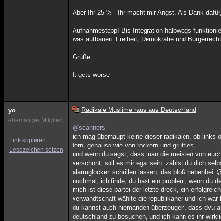
Aber Ihr 25 % - Ihr macht mir Angst. Als Dank dafü
Aufnahmestopp! Bis Integration halbwegs funktionier
was aufbauen. Freiheit, Demokratie und Bürgerrech
Grüße
It-gets-worse
Radikale Muslime raus aus Deutschland
yo
ehemaliges Mitglied
@scanners
ich mag überhaupt keine dieser radikalen, ob links o
Link kopieren
fern, genauso wie von rockern und grufties.
Lesezeichen setzen
und wenn du sagst, dass man die meisten von euch n
verschont, soll es mir egal sein. zählst du dich sel
alarmglocken schrillen lassen, das bloß nebenbei
nochmal, ich finde, du hast ein problem, wenn du den
mich ist diese partei der letzte dreck, ein erfolgr
verwandtschaft wählte die republikaner und ich war
du kannst auch niemanden überzeugen, dass dvu-anh
deutschland zu besuchen, und ich kann es ihr wirkl