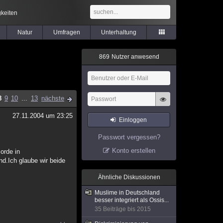
keiten
Natur
Umfragen
Unterhaltung
8
6
9
Nutzer anwesend
8
9
10
...
13
nächste
27.11.2004 um 23:25
Einloggen
Passwort vergessen?
Konto erstellen
orde in
d.Ich glaube wir beide
Ähnliche Diskussionen
Muslime in Deutschland
besser integriert als Ossis...
35 Beiträge bis 2015