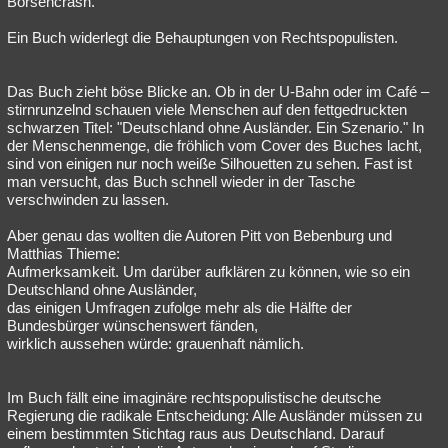
Börsencrash.
Besucht
Teilgenommen
Alle
Neue
Geschlossen
Ein Buch widerlegt die Behauptungen von Rechtspopulisten.
Lesenswert
Schlüsselwörter
Das Buch zieht böse Blicke an. Ob in der U-Bahn oder im Café –
stirnrunzelnd schauen viele Menschen auf den fettgedruckten
schwarzen Titel: "Deutschland ohne Ausländer. Ein Szenario." In
der Menschenmenge, die fröhlich vom Cover des Buches lacht,
sind von einigen nur noch weiße Silhouetten zu sehen. Fast ist
man versucht, das Buch schnell wieder in der Tasche
verschwinden zu lassen.
Aber genau das wollten die Autoren Pitt von Bebenburg und
Matthias Thieme:
Aufmerksamkeit. Um darüber aufklären zu können, wie so ein
Deutschland ohne Ausländer,
das einigen Umfragen zufolge mehr als die Hälfte der
Bundesbürger wünschenswert fänden,
wirklich aussehen würde: grauenhaft nämlich.
Im Buch fällt eine imaginäre rechtspopulistische deutsche
Regierung die radikale Entscheidung: Alle Ausländer müssen zu
einem bestimmten Stichtag raus aus Deutschland. Darauf