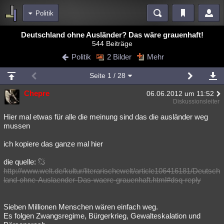
Politik
Bereiche
Deutschland ohne Ausländer? Das wäre grauenhaft!
544 Beiträge
Echtzeit
Diskussionen
Blogs
Videos
Statistiken
Politik
2 Bilder
Mehr
Chat
Wiki
Neuigkeiten
Seite
1
/ 28
meine Rubriken
Chepre
06.06.2012 um 11:52
Menschen
Wissenschaft
Politik
Mystery
Kriminalfälle
Diskussionsleiter
Spiritualität
Verschwörungen
Technologie
Ufologie
Hier mal etwas für alle die meinung sind das die ausländer weg
mussen
Natur
Umfragen
Unterhaltung
ich kopiere das ganze mal hier
weitere Rubriken
die quelle:
Philosophie
Träume
Orte
Esoterik
Literatur
http://www.welt.de/kultur/literarischewelt/article106416181/Deutsch
land-ohne-Auslaender-Das-waere-grauenhaft.html#dsq-reply
Astronomie
Helpdesk
Gruppen
Gaming
Filme
Musik
Clash
Verbesserungen
Allmystery
English
Sieben Millionen Menschen wären einfach weg.
Es folgen Zwangsregime, Bürgerkrieg, Gewalteskalation und
Übersichten