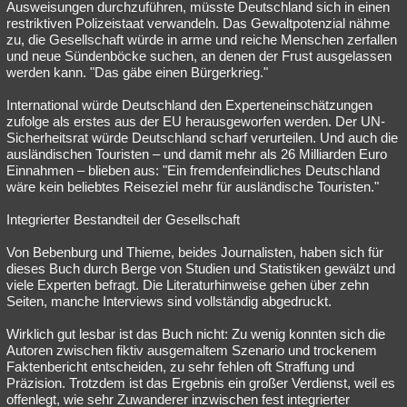
Ausweisungen durchzuführen, müsste Deutschland sich in einen
restriktiven Polizeistaat verwandeln. Das Gewaltpotenzial nähme
zu, die Gesellschaft würde in arme und reiche Menschen zerfallen
und neue Sündenböcke suchen, an denen der Frust ausgelassen
werden kann. "Das gäbe einen Bürgerkrieg."
International würde Deutschland den Experteneinschätzungen
zufolge als erstes aus der EU herausgeworfen werden. Der UN-
Sicherheitsrat würde Deutschland scharf verurteilen. Und auch die
ausländischen Touristen – und damit mehr als 26 Milliarden Euro
Einnahmen – blieben aus: "Ein fremdenfeindliches Deutschland
wäre kein beliebtes Reiseziel mehr für ausländische Touristen."
Integrierter Bestandteil der Gesellschaft
Von Bebenburg und Thieme, beides Journalisten, haben sich für
dieses Buch durch Berge von Studien und Statistiken gewälzt und
viele Experten befragt. Die Literaturhinweise gehen über zehn
Seiten, manche Interviews sind vollständig abgedruckt.
Wirklich gut lesbar ist das Buch nicht: Zu wenig konnten sich die
Autoren zwischen fiktiv ausgemaltem Szenario und trockenem
Faktenbericht entscheiden, zu sehr fehlen oft Straffung und
Präzision. Trotzdem ist das Ergebnis ein großer Verdienst, weil es
offenlegt, wie sehr Zuwanderer inzwischen fest integrierter