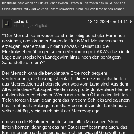
Ich glaube,dass wir einen Funken jenes ewigen Lichtes in uns tragen,das im Grunde des
Seins leuchten muß und welches unsere schwachen Sinne nur von ferne ahnen können.
ashert
18.12.2004 um 14:11
ehemaliges Mitglied
""Der Mensch kann weder Land in beliebig benötigter Form neu
gewinnen, noch kann er Sauerstoff für 6 Mrd. Menschen selbst
erzeugen. Wer erzählt Dir denn sowas? Meinst Du, die
Elektrolysebemühungen seien in Verbindung mit AKWs dazu in der
Lage zum utopischen Landgewinn hinzu noch den benötigten
Sauerstoff zu liefern?""
Der Mensch kann die bewohnbare Erde noch bequem
verdreifachen, die Lösung ist einfach, die Erde zum aufschütten
aus Meerestiefen zu holen die weit weg vom Land sind. Aus dem
All würde diese Abbaugebiete dann als große dunkelblaue Flächen
auf dem Meer erscheinen. Wenn man schon ÖL aus den tiefsten
Tiefen fördern kann, dann geht das mit dem Schlicksand da unten
bestimmt auch. Solange man die Erde nicht von der Landmasse
selber abträgt, steigt auch nicht der Meeresspiegel.
und wenn die Reaktoren heute schon allen Menschen Strom
liefern können, dann geht das mit Sauerstoff bestimmt auch, das
kann man sich ja dann genau ausrechnen wieviel Gigawatt man