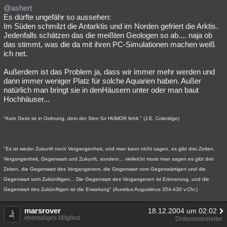
@ashert
Es dürfte ungefähr so aussehen:
Im Süden schmilzt die Antarktis und im Norden gefriert die Arktis.
Jedenfalls schätzen das die meißten Geologen so ab.... naja ob
das stimmt, was die da mit ihren PC-Simulationen machen weiß
ich net.
Außerdem ist das Problem ja, dass wir immer mehr werden und
dann immer weniger Platz für solche Aquarien haben. Außer
natürlich man bringt sie in denHäusern unter oder man baut
Hochhäuser...
"Kein Geist ist in Ordnung, dem der Sinn für HUMOR fehlt." (J.E. Coleridge)
"Es ist weder Zukunft noch Vergangenheit, und man kann nicht sagen, es gibt drei Zeiten,
Vergangenheit, Gegenwart und Zukunft, sondern... vielleicht muss man sagen es gibt drei
Zeiten, die Gegenwart des Vergangenem, die Gegenwart vom Gegenwärtigen und die
Gegenwart vom Zukünftigen... Die Gegenwart des Vergangenen ist Erinnerung, und die
Gegenwart des Zukünftigen ist die Erwartung" (Aurelius Augustinus 354-430 v.Chr.)
marsrover
18.12.2004 um 02:02
ehemaliges Mitglied
Diskussionsleiter