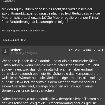
@ashert
Mit den Aquakulturen gebe ich dir recht,das wird ein riesiger
Zukunftsmarkt...aber du sagst einfach so leichtfertig,dass wir die
Meere nicht brauchen...hallo?Die Meere regulieren unser Klima!
Jede Veränderung hat Katastrophale folgen!
Sei vergnügt solange du am Leben bist...
Ptahotep (2400 v.Chr.)
ashert
17.12.2004 um 17:24
ehemaliges Mitglied
Wir haben ja noch die Anktarktis und Arktis als natürliche Klime
Katalysatoren, wenn man die Meere tiefer legen würde um Land
zu gewinnen, wird das Klima natürlich wärmer, aber erstmal
schmelzen dadurch eben die Eisflächen die das kompensieren,
weil sie als Wasser auch die Niederschläge erhöhen, also solange
nur eine Eiswürfel irgendwo auf dem Meer schwimmt oder auf
einem Gletscher liegt, solange brauchen wir uns auch keine
Sorgen über unser tun zu machen.
Daher kommen ja auch ständig die widersprüchlichen Thesen aus
der Wissenschaft, es gibt die Klimaerwärmung oder es gibt sie