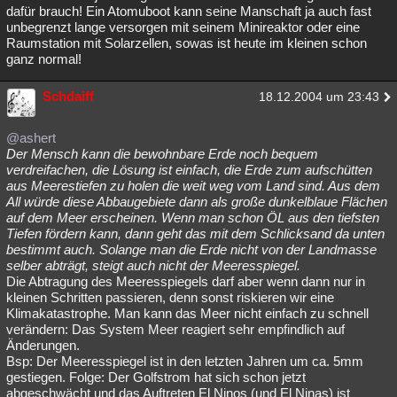
dafür brauch! Ein Atomuboot kann seine Manschaft ja auch fast
unbegrenzt lange versorgen mit seinem Minireaktor oder eine
Raumstation mit Solarzellen, sowas ist heute im kleinen schon
ganz normal!
Schdaiff
18.12.2004 um 23:43
@ashert
Der Mensch kann die bewohnbare Erde noch bequem
verdreifachen, die Lösung ist einfach, die Erde zum aufschütten
aus Meerestiefen zu holen die weit weg vom Land sind. Aus dem
All würde diese Abbaugebiete dann als große dunkelblaue Flächen
auf dem Meer erscheinen. Wenn man schon ÖL aus den tiefsten
Tiefen fördern kann, dann geht das mit dem Schlicksand da unten
bestimmt auch. Solange man die Erde nicht von der Landmasse
selber abträgt, steigt auch nicht der Meeresspiegel.
Die Abtragung des Meeresspiegels darf aber wenn dann nur in
kleinen Schritten passieren, denn sonst riskieren wir eine
Klimakatastrophe. Man kann das Meer nicht einfach zu schnell
verändern: Das System Meer reagiert sehr empfindlich auf
Änderungen.
Bsp: Der Meeresspiegel ist in den letzten Jahren um ca. 5mm
gestiegen. Folge: Der Golfstrom hat sich schon jetzt
abgeschwächt und das Auftreten El Ninos (und El Ninas) ist