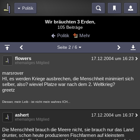
Politik
Bereiche
Wir bräuchten 3 Erden,
105 Beiträge
Echtzeit
Diskussionen
Blogs
Videos
Statistiken
Politik
Mehr
Chat
Wiki
Neuigkeiten
2
Seite
2
/ 6
meine Rubriken
flowers
17.12.2004 um 16:23
Menschen
Wissenschaft
Politik
Mystery
Kriminalfälle
ehemaliges Mitglied
Spiritualität
Verschwörungen
Technologie
Ufologie
marsrover
HI, es werden Kriege ausbrechen, die Menschheit minimiert sich
selber, also? wieviel Platze war nach dem 2. Weltkrieg?
Natur
Umfragen
Unterhaltung
greetz
weitere Rubriken
Diesser, mein Leib - ist nicht mein wahres ICH...
Philosophie
Träume
Orte
Esoterik
Literatur
ashert
17.12.2004 um 16:37
Astronomie
Helpdesk
Gruppen
Gaming
Filme
ehemaliges Mitglied
Musik
Clash
Verbesserungen
Allmystery
English
Die Menschheit brauch die Meere nicht, sie brauch nur das Land
drunter, schon heute produzieren Fischfarmen auf kleinstem
Übersichten