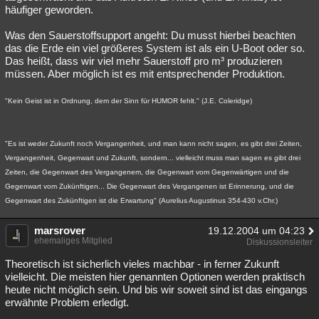
häufiger geworden.
Was den Sauerstoffsupport angeht: Du musst hierbei beachten
das die Erde ein viel größeres System ist als ein U-Boot oder so.
Das heißt, dass wir viel mehr Sauerstoff pro m³ produzieren
müssen. Aber möglich ist es mit entsprechender Produktion.
"Kein Geist ist in Ordnung, dem der Sinn für HUMOR fehlt." (J.E. Coleridge)
"Es ist weder Zukunft noch Vergangenheit, und man kann nicht sagen, es gibt drei Zeiten,
Vergangenheit, Gegenwart und Zukunft, sondern... vielleicht muss man sagen es gibt drei
Zeiten, die Gegenwart des Vergangenem, die Gegenwart vom Gegenwärtigen und die
Gegenwart vom Zukünftigen... Die Gegenwart des Vergangenen ist Erinnerung, und die
Gegenwart des Zukünftigen ist die Erwartung" (Aurelius Augustinus 354-430 v.Chr.)
marsrover
19.12.2004 um 04:23
ehemaliges Mitglied
Diskussionsleiter
Theoretisch ist sicherlich vieles machbar - in ferner Zukunft
vielleicht. Die meisten hier genannten Optionen werden praktisch
heute nicht möglich sein. Und bis wir soweit sind ist das eingangs
erwähnte Problem erledigt.