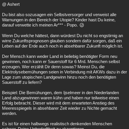
@ Ashert
Du bist also sozusagen ein Selbstversorger und verweist alle
Warnungen in den Bereich der Utopie? Kinder hast Du keine,
darauf verwette ich meinen Ar*** - Popo.
Wenn Du welche hättest, dann würdest Du nicht so engstirnig an
wirre Zukunftsprognosen glauben sondern dafür sorgen, daß ein
Leben auf der Erde auch noch in absehbarer Zukunft möglich ist.
Der Mensch kann weder Land in beliebig benötigter Form neu
gewinnen, noch kann er Sauerstoff für 6 Mrd. Menschen selbst
erzeugen. Wer erzählt Dir denn sowas? Meinst Du, die
Elektrolysebemühungen seien in Verbindung mit AKWs dazu in der
Lage zum utopischen Landgewinn hinzu noch den benötigten
Sauerstoff zu liefern?
Beispiel: Die Bemühungen, dem Ijselmeer in den Niederlanden
Land abzugewinnen waren kühn und haben nur teilweise einen
Erfolg bebracht. Dieser wird mit dem erwarteten Anstieg des
Meeresspiegels in absehbarer Zeit wieder zu Nichte gemacht
werden.
Es ist für einen halbwegs realistisch denkenden Menschen
schwer, Deine Unbedarftheit zu akzeptieren.