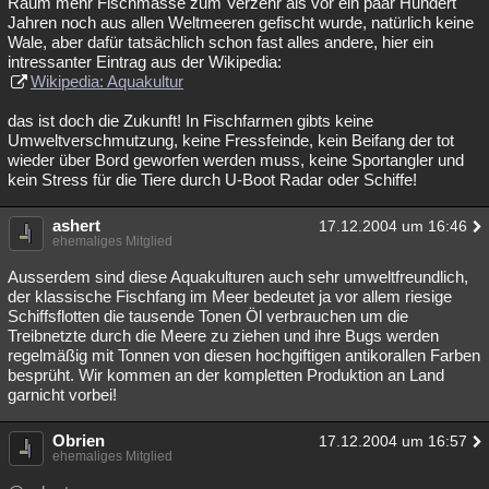
Raum mehr Fischmasse zum Verzehr als vor ein paar Hundert
Jahren noch aus allen Weltmeeren gefischt wurde, natürlich keine
Besucht
Teilgenommen
Alle
Neue
Geschlossen
Wale, aber dafür tatsächlich schon fast alles andere, hier ein
intressanter Eintrag aus der Wikipedia:
Lesenswert
Schlüsselwörter
Wikipedia: Aquakultur
das ist doch die Zukunft! In Fischfarmen gibts keine
Umweltverschmutzung, keine Fressfeinde, kein Beifang der tot
wieder über Bord geworfen werden muss, keine Sportangler und
kein Stress für die Tiere durch U-Boot Radar oder Schiffe!
ashert
17.12.2004 um 16:46
ehemaliges Mitglied
Ausserdem sind diese Aquakulturen auch sehr umweltfreundlich,
der klassische Fischfang im Meer bedeutet ja vor allem riesige
Schiffsflotten die tausende Tonen Öl verbrauchen um die
Treibnetzte durch die Meere zu ziehen und ihre Bugs werden
regelmäßig mit Tonnen von diesen hochgiftigen antikorallen Farben
besprüht. Wir kommen an der kompletten Produktion an Land
garnicht vorbei!
Obrien
17.12.2004 um 16:57
ehemaliges Mitglied