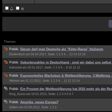
Themen
Politik:
Darum darf man Deutsche als "Köter-Rasse" titulieren
Elektrofisch
am 06.04.2017, Seite:
1
2
3
4
...
13
14
15
16
Politik:
Geburtenzahlen in Deutschland - sind wir dabei uns selbst
hotrocket
am 20.01.2017, Seite:
1
2
3
4
...
9
10
11
12
Politik:
Exponentielles Wachstum & Weltbevölkerung, 3.Weltkrieg .
Werwie
am 01.12.2012, Seite:
1
2
3
4
...
11
12
13
14
Politik:
Ein Prozent der Weltbevölkerung hat 2016 mehr als der Res
King_Kyuss
am 19.01.2015, Seite:
1
2
3
4
5
6
7
Politik:
Amerika, neues Europa?
Zetterz
am 03.06.2012, Seite:
1
2
3