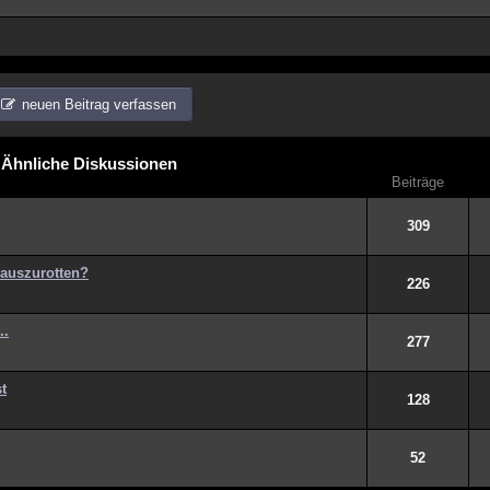
neuen Beitrag verfassen
Ähnliche Diskussionen
Beiträge
309
 auszurotten?
226
..
277
t
128
52