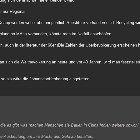
ung sich demnächst mal einpendelnt wird.
r nur Regional
napp werden wobei aber eingentlich Substitute vorhanden sind. Recycling w
ahlung on MAss vorhanden, könnte man im Notfall abschöpfen.
h, auch in der literatur der 60er (Die Zahlen der Überbevölkerung erscheinen h
n sich die Weltbevölkerung an heute und vor 40 Jahren, wird man feststellen
ht so als wäre die Johannesoffenbarung eingetreten.
die es gibt was machen Menschen sie Bauen in China Indien weitere obwohl i
e Ausbeutung um ihre Macht und Geld zu behalten.