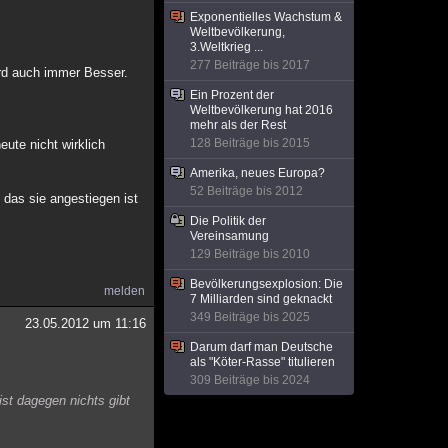
Exponentielles Wachstum &
Weltbevölkerung,
3.Weltkrieg ...
277 Beiträge bis 2017
ird auch immer Besser.
Ein Prozent der
Weltbevölkerung hat 2016
mehr als der Rest
128 Beiträge bis 2015
eute nicht wirklich
Amerika, neues Europa?
52 Beiträge bis 2012
 das sie angestiegen ist
Die Politik der
Vereinsamung
129 Beiträge bis 2010
Bevölkerungsexplosion: Die
melden
7 Milliarden sind geknackt
349 Beiträge bis 2025
23.05.2012 um 11:16
Darum darf man Deutsche
als "Köter-Rasse" titulieren
309 Beiträge bis 2024
st dagegen nichts gibt