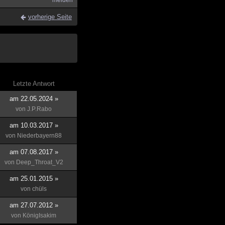
melden
vorherige Seite
Letzte Antwort
am 22.05.2024 »
von
J.P.Rabo
am 10.03.2017 »
von
Niederbayern88
am 07.08.2017 »
von
Deep_Throat_V2
am 25.01.2015 »
von
chüls
am 27.07.2012 »
von
KönigIsakim