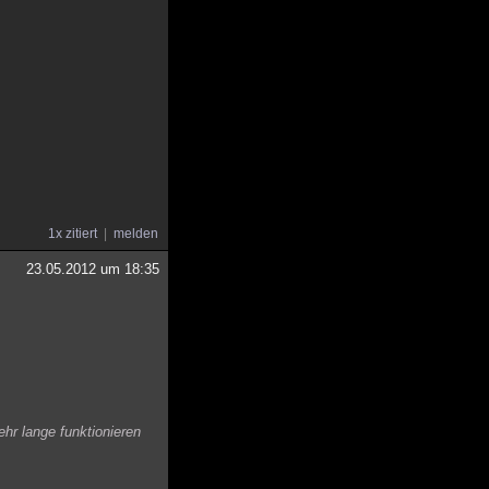
1x zitiert
melden
23.05.2012 um 18:35
hr lange funktionieren