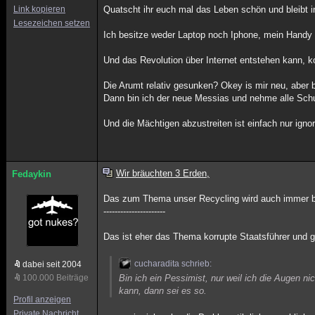
Link kopieren
Quatscht ihr euch mal das Leben schön und bleibt in
Lesezeichen setzen
Ich besitze weder Laptop noch Iphone, mein Handy i
Und das Revolution über Internet entstehen kann, k
Die Arumt relativ gesunken? Okey is mir neu, aber b
Dann bin ich der neue Messias und nehme alle Schu
Und die Mächtigen abzustreiten ist einfach nur ignor
Wir bräuchten 3 Erden,
Fedaykin
Das zum Thema unser Recycling wird auch immer b
----------------------
Das ist eher das Thema korrupte Staatsführer und gü
cucharadita schrieb:
dabei seit 2004
100.000 Beiträge
Bin ich ein Pessimist, nur weil ich die Augen 
kann, dann sei es so.
Profil anzeigen
Private Nachricht