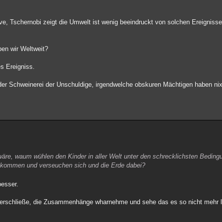
tive, Tschernobi zeigt die Umwelt ist wenig beeindruckt von solchen Ereigniss
ben wir Weltweit?
s Ereigniss.
eder Schweinerei der Unschuldige, irgendwelche obskuren Mächtigen haben ni
wäre, waum wühlen den Kinder in aller Welt unter den schrecklichsten Beding
u kommen und verseuchen sich und die Erde dabei?
esser.
ht verschließe, die Zusammenhänge wharnehme und sehe das es so nicht mehr l