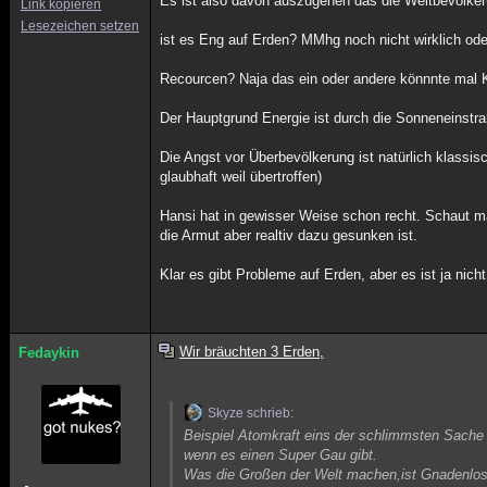
Es ist also davon auszugehen das die Weltbevölker
Link kopieren
Lesezeichen setzen
ist es Eng auf Erden? MMhg noch nicht wirklich ode
Recourcen? Naja das ein oder andere könnnte mal K
Der Hauptgrund Energie ist durch die Sonneneinstr
Die Angst vor Überbevölkerung ist natürlich klassisc
glaubhaft weil übertroffen)
Hansi hat in gewisser Weise schon recht. Schaut ma
die Armut aber realtiv dazu gesunken ist.
Klar es gibt Probleme auf Erden, aber es ist ja nic
Wir bräuchten 3 Erden,
Fedaykin
Skyze schrieb:
Beispiel Atomkraft eins der schlimmsten Sache 
wenn es einen Super Gau gibt.
Was die Großen der Welt machen,ist Gnadenlos