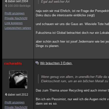
dabei seit 2004
Egal auf welcher Art
100.000 Beiträge
naja sein wir mal Ehrlich, ist ne Frage der Perspek
Profil anzeigen
Doku dazu die interssante einblicke zeigt)
Private Nachricht
Link kopieren
und schauen wir uns die Gaus an. Wieviele Tote ha
Lesezeichen setzen
Fukushima ist Global betrachtet doch nur ein Lokale
aber schön auch hier ist josef Jedermann wie bei j
Dinge zu planen.
Wir bräuchten 3 Erden,
cucharadita
Wenn genug von allem, in unendlicher Fülle da 
Elektoschrott rum, um an ein bißchen Metall z
Das zum Thema unser Recycling wird auch immer b
dabei seit 2012
Bin ich ein Pessimist, nur weil ich die Augen nic
Profil anzeigen
dann sei es so.
Private Nachricht