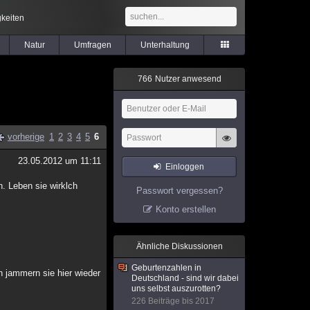
keiten
Natur
Umfragen
Unterhaltung
7
6
6
Nutzer anwesend
vorherige
1
2
3
4
5
6
23.05.2012 um 11:11
Einloggen
. Leben sie wirklch
Passwort vergessen?
Konto erstellen
Ähnliche Diskussionen
Geburtenzahlen in
n jammern sie hier wieder
Deutschland - sind wir dabei
uns selbst auszurotten?
226 Beiträge bis 2017