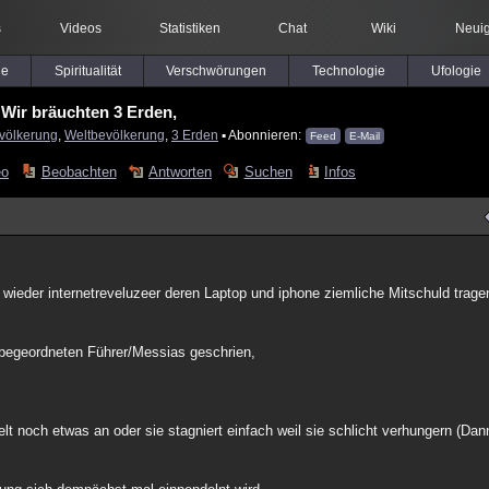
s
Videos
Statistiken
Chat
Wiki
Neuig
le
Spiritualität
Verschwörungen
Technologie
Ufologie
Wir bräuchten 3 Erden,
völkerung
,
Weltbevölkerung
,
3 Erden
▪ Abonnieren:
Feed
E-Mail
eo
Beobachten
Antworten
Suchen
Infos
wieder internetreveluzeer deren Laptop und iphone ziemliche Mitschuld tragen
übegeordneten Führer/Messias geschrien,
lt noch etwas an oder sie stagniert einfach weil sie schlicht verhungern (Dan