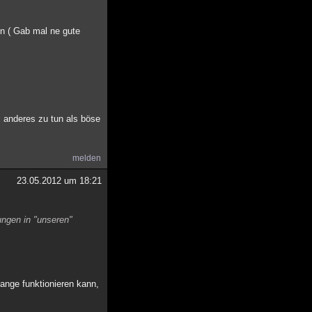
en ( Gab mal ne gute
x anderes zu tun als böse
melden
23.05.2012 um 18:21
ungen in "unseren"
ange funktionieren kann,