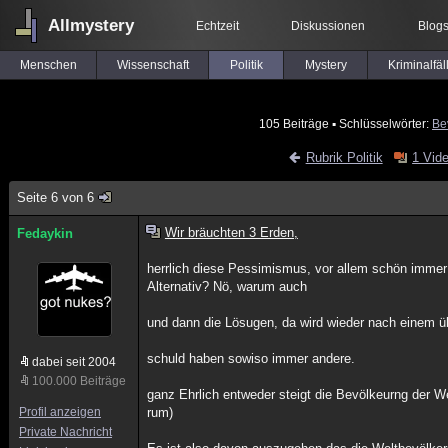
Allmystery
Echtzeit
Diskussionen
Blog
Menschen
Wissenschaft
Politik
Mystery
Kriminalfäl
105 Beiträge
▪ Schlüsselwörter:
Be
Rubrik Politik
1 Vid
Seite 6 von 6
Wir bräuchten 3 Erden,
Fedaykin
herrlich diese Pessimismus, vor allem schön immer 
Alternativ? Nö, warum auch
und dann die Lösugen, da wird wieder nach einem 
schuld haben sowiso immer andere.
dabei seit 2004
100.000 Beiträge
ganz Ehrlich entweder steigt die Bevölkeurng der We
Profil anzeigen
rum)
Private Nachricht