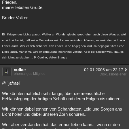
Frieden,
meine liebsten Grüße,
Bruder Volker
Ein Krieger des Lichts glaubt. Weil er an Wunder glaubt, geschehen auch diese Wunder. Weil
er sich sicher ist, daß seine Gedanken sein Leben verändern können, so verändert sich sein
Leben auch. Weil er sich sicher ist, daß er der Liebe begegnen wird, so begegnet ihm diese
Liebe auch. Manchmal wird er enttäuscht, manchmal verletzt. Aber der Krieger weiß, daß es
sich lohnt zu glauben... P. Coelho, Volker Brangs
volker
02.01.2005 um 22:17
ehemaliges Mitglied
Diskussionsleiter
@ 'jafrael'
Wir könnten natürlich sehr lange, über die menschliche
Fehlauslegung der heiligen Schrift und deren Folgen diskutieren...
Wir können dabei tonnen von Schandtaten, Leid und Sorgen ans
Licht holen und dabei unseren Zorn schüren...
Wer aber verstanden hat, das er nur lieben kann... wenn er den