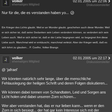
volker
02.01.2005 um 22:06
ehemaliges Mitglied
Diskussionsleiter
Nur für die, die es verstanden haben yo...
Ein Krieger des Lichts glaubt. Weil er an Wunder glaubt, geschehen auch diese Wunder. Weil
er sich sicher ist, daß seine Gedanken sein Leben verändern können, so verändert sich sein
Leben auch. Weil er sich sicher ist, daß er der Liebe begegnen wird, so begegnet ihm diese
Liebe auch. Manchmal wird er enttäuscht, manchmal verletzt. Aber der Krieger weiß, daß es
sich lohnt zu glauben... P. Coelho, Volker Brangs
volker
02.01.2005 um 22:17
ehemaliges Mitglied
Diskussionsleiter
@ 'jafrael'
Wir könnten natürlich sehr lange, über die menschliche
Fehlauslegung der heiligen Schrift und deren Folgen diskutieren...
Wir können dabei tonnen von Schandtaten, Leid und Sorgen ans
Licht holen und dabei unseren Zorn schüren...
Wer aber verstanden hat, das er nur lieben kann... wenn er den
Zorn in sich besiegt... der hat gar kein Interesse sich mit der