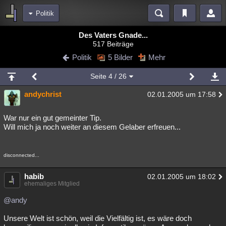
Politik
Bereiche
Des Vaters Gnade...
517 Beiträge
Echtzeit
Diskussionen
Blogs
Videos
Statistiken
Politik
5 Bilder
Mehr
Chat
Wiki
Neuigkeiten
Seite
4
/ 26
meine Rubriken
andychrist
02.01.2005 um 17:58
Menschen
Wissenschaft
Politik
Mystery
Kriminalfälle
Spiritualität
Verschwörungen
Technologie
Ufologie
War nur ein gut gemeinter Tip.
Will mich ja noch weiter an diesem Gelaber erfreuen...
Natur
Umfragen
Unterhaltung
weitere Rubriken
disconnected...
Philosophie
Träume
Orte
Esoterik
Literatur
habib
02.01.2005 um 18:02
ehemaliges Mitglied
Astronomie
Helpdesk
Gruppen
Gaming
Filme
@andy
Musik
Clash
Verbesserungen
Allmystery
English
Unsere Welt ist schön, weil die Vielfältig ist, es wäre doch
Übersichten