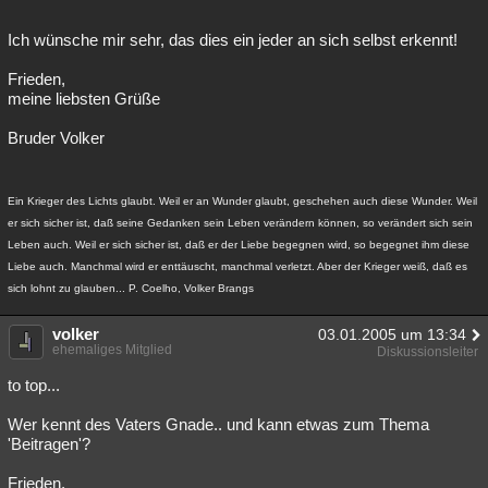
Ich wünsche mir sehr, das dies ein jeder an sich selbst erkennt!
Frieden,
meine liebsten Grüße
Bruder Volker
Ein Krieger des Lichts glaubt. Weil er an Wunder glaubt, geschehen auch diese Wunder. Weil
er sich sicher ist, daß seine Gedanken sein Leben verändern können, so verändert sich sein
Leben auch. Weil er sich sicher ist, daß er der Liebe begegnen wird, so begegnet ihm diese
Liebe auch. Manchmal wird er enttäuscht, manchmal verletzt. Aber der Krieger weiß, daß es
sich lohnt zu glauben... P. Coelho, Volker Brangs
volker
03.01.2005 um 13:34
ehemaliges Mitglied
Diskussionsleiter
to top...
Wer kennt des Vaters Gnade.. und kann etwas zum Thema
'Beitragen'?
Frieden,