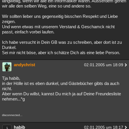
langweilig, wenn wir alle ein Informatiker wären. Ausserdem gehen
wir alle den selben Weg, eine so und andere so.
Besucht
Teilgenommen
Alle
Neue
Geschlossen
Wir sollten lieber uns gegenseitig bisschen Respekt und Liebe
Lesenswert
Schlüsselwörter
zeigen.
Und wenn etwas mit unserem Verstand & Geschamck nicht
passt, einfach vorbei laufen.
Ich habe versucht in Dein GB was zu schreiben, aber dort ist zu
Dunkel.
Sei mir nicht böse, aber ich schätze Dich als eine liebe Person.
andychrist
02.01.2005 um 18:09
Tja habib,
in der Hölle ist es eben dunkel, und Gästebücher gibts da auch
nicht.
Aber wenn Du willst, kannst Du mich ja auf Deine Freundesliste
nehmen...*g
disconnected...
habib
02.01.2005 um 18:17