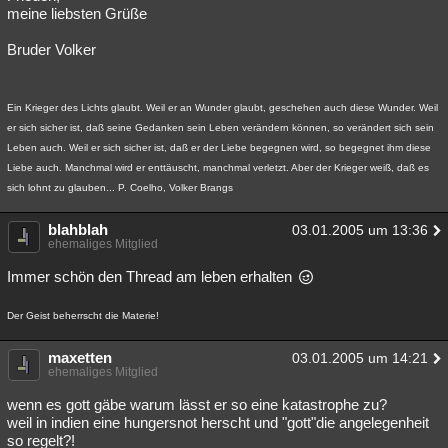
meine liebsten Grüße
Bruder Volker
Ein Krieger des Lichts glaubt. Weil er an Wunder glaubt, geschehen auch diese Wunder. Weil
er sich sicher ist, daß seine Gedanken sein Leben verändern können, so verändert sich sein
Leben auch. Weil er sich sicher ist, daß er der Liebe begegnen wird, so begegnet ihm diese
Liebe auch. Manchmal wird er enttäuscht, manchmal verletzt. Aber der Krieger weiß, daß es
sich lohnt zu glauben... P. Coelho, Volker Brangs
blahblah
03.01.2005 um 13:36
ehemaliges Mitglied
Immer schön den Thread am leben erhalten
Der Geist beherrscht die Materie!
maxetten
03.01.2005 um 14:21
ehemaliges Mitglied
wenn es gott gäbe warum lässt er so eine katastrophe zu?
weil in indien eine hungersnot herscht und "gott"die angelegenheit
so regelt?!