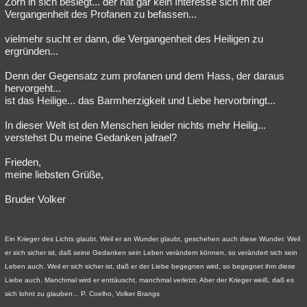
Zorn in sich besiegt... der hat gar kein Interesse sich mit der
Vergangenheit des Profanen zu befassen...
vielmehr sucht er dann, die Vergangenheit des Heiligen zu
ergründen...
Denn der Gegensatz zum profanen und dem Hass, der daraus
hervorgeht...
ist das Heilige... das Barmherzigkeit und Liebe hervorbringt...
In dieser Welt ist den Menschen leider nichts mehr Heilig...
verstehst Du meine Gedanken jafrael?
Frieden,
meine liebsten Grüße,
Bruder Volker
Ein Krieger des Lichts glaubt. Weil er an Wunder glaubt, geschehen auch diese Wunder. Weil
er sich sicher ist, daß seine Gedanken sein Leben verändern können, so verändert sich sein
Leben auch. Weil er sich sicher ist, daß er der Liebe begegnen wird, so begegnet ihm diese
Liebe auch. Manchmal wird er enttäuscht, manchmal verletzt. Aber der Krieger weiß, daß es
sich lohnt zu glauben... P. Coelho, Volker Brangs