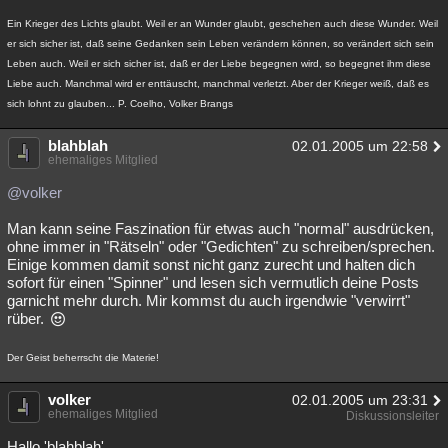
Ein Krieger des Lichts glaubt. Weil er an Wunder glaubt, geschehen auch diese Wunder. Weil
er sich sicher ist, daß seine Gedanken sein Leben verändern können, so verändert sich sein
Leben auch. Weil er sich sicher ist, daß er der Liebe begegnen wird, so begegnet ihm diese
Liebe auch. Manchmal wird er enttäuscht, manchmal verletzt. Aber der Krieger weiß, daß es
sich lohnt zu glauben... P. Coelho, Volker Brangs
blahblah
02.01.2005 um 22:58
ehemaliges Mitglied
@volker
Man kann seine Faszination für etwas auch "normal" ausdrücken,
ohne immer in "Rätseln" oder "Gedichten" zu schreiben/sprechen.
Einige kommen damit sonst nicht ganz zurecht und halten dich
sofort für einen "Spinner" und lesen sich vermutlich deine Posts
garnicht mehr durch. Mir kommst du auch irgendwie "verwirrt"
rüber.
Der Geist beherrscht die Materie!
volker
02.01.2005 um 23:31
ehemaliges Mitglied
Diskussionsleiter
Hallo 'blahblah'...