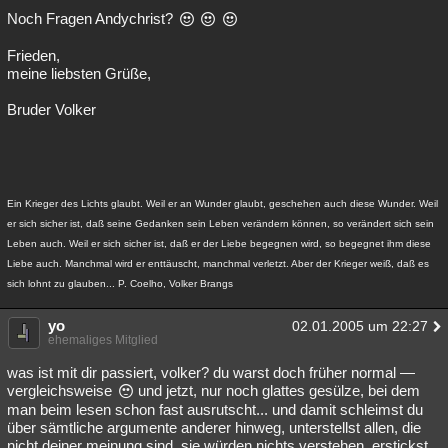
Noch Fragen Andychrist?
Frieden,
meine liebsten Grüße,
Bruder Volker
Ein Krieger des Lichts glaubt. Weil er an Wunder glaubt, geschehen auch diese Wunder. Weil
er sich sicher ist, daß seine Gedanken sein Leben verändern können, so verändert sich sein
Leben auch. Weil er sich sicher ist, daß er der Liebe begegnen wird, so begegnet ihm diese
Liebe auch. Manchmal wird er enttäuscht, manchmal verletzt. Aber der Krieger weiß, daß es
sich lohnt zu glauben... P. Coelho, Volker Brangs
yo
02.01.2005 um 22:27
ehemaliges Mitglied
was ist mit dir passiert, volker? du warst doch früher normal —
vergleichsweise
und jetzt, nur noch glattes gesülze, bei dem
man beim lesen schon fast ausrutscht... und damit schleimst du
über sämtliche argumente anderer hinweg, unterstellst allen, die
nicht deiner meinung sind, sie würden nichts verstehen, erstickst