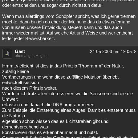
oder entscheiden uns sogar durch nichtstun dafür!
Wenn man allerdings vom Schöpfer spricht, was ich gerne trennen
möchte, dann bin ich da eher der Meinung das da etwas/jemand
von aussen unsere Entwicklung steuern kann und das auch
immer wieder mal tut. Auf welche Art und Weise und wer entbehrt
leider jeder Beweisbarkeit.
Gast
24.05.2003 um 19:05
ehemaliges Mitglied
Hmm..vielleicht ist dies ja das Prinzip "Programm" der Natur,
zufällig kleine
Veränderungen und wenn diese zufällige Mutation überlebt
entwickelt sie sich
nach diesem Prinzip weiter.
Würde mich trotz allen interessieren wo die Sensoren sind die die
Umwelt
erfassen und danach die DNA programmieren.
Zum Beispiel die Entstehung eines Auges. Damit es entsteht muss
die Natur ja
eigentlich schon wissen das es Lichtstrahlen gibt und
dementsprechend was
konstruieren das es erkennbar macht und nutzt.
Genauso mit Schall oder Gerüchen und vielleicht entwickelt sie ja