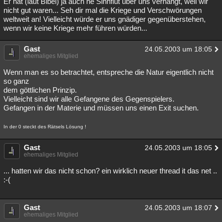
Er hat (laut Bibel) ja auch ne Sinnflut über uns verhängt, weil wir
nicht gut waren... Seh dir mal die Kriege und Verschwörungen
Besucht
Teilgenommen
Alle
Neue
Geschlossen
weltweit an! Vielleicht würde er uns gnädiger gegenüberstehen,
wenn wir keine Kriege mehr führen würden...
Lesenswert
Schlüsselwörter
Gast
24.05.2003 um 18:05
ehemaliges Mitglied
Wenn man es so betrachtet, entspreche die Natur eigentlich nicht
so ganz
dem göttlichen Prinzip.
Vielleicht sind wir alle Gefangene des Gegenspielers.
Gefangen in der Materie und müssen uns einen Exit suchen.
In der 0 steckt des Rätsels Lösung !
Gast
24.05.2003 um 18:05
ehemaliges Mitglied
... hatten wir das nicht schon? ein wirklich neuer thread it das net ..
:-(
Gast
24.05.2003 um 18:07
ehemaliges Mitglied