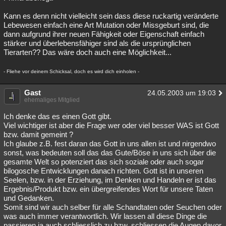
Kann es denn nicht vielleicht sein dass diese ruckartig veränderte
Lebewesen einfach eine Art Mutation oder Missgeburt sind, die
dann aufgrund ihrer neuen Fähigkeit oder Eigenschaft einfach
stärker und überlebensfähiger sind als die ursprünglichen
Tierarten?? Das wäre doch auch eine Möglichkeit...
- Fliehe vor deinem Schicksal, doch es wird dich einholen -
Gast
24.05.2003 um 19:03
ehemaliges Mitglied
Ich denke das es einen Gott gibt.
Viel wichtiger ist aber die Frage wer oder viel besser WAS ist Gott
bzw. damit gemeint ?
Ich glaube z.B. fest daran das Gott in uns allen ist und nirgendwo
sonst, was bedeuten soll das das Gute/Böse in uns sich über die
gesamte Welt so potenziert das sich soziale oder auch sogar
bilogosche Entwicklungen danach richten. Gott ist in unseren
Seelen, bzw. in der Erziehung, im Denken und Handeln er ist das
Ergebnis/Produkt bzw. ein übergreifendes Wort für unsere Taten
und Gedanken.
Somit sind wir auch selber für alle Schandtaten oder Seuchen oder
was auch immer verantwortlich. Wir lassen all diese Dinge die
passieren ja auch schliesslich zu bzw. schliessen die Augen davor