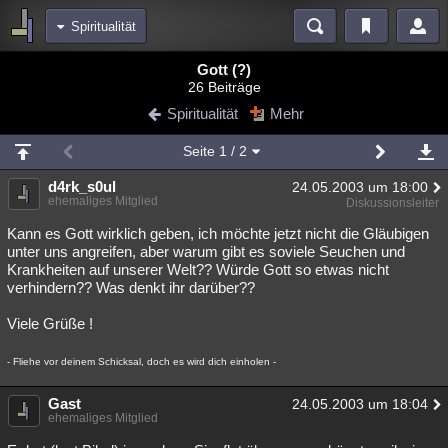
Spiritualität
Bereiche
Gott (?)
26 Beiträge
Echtzeit
Diskussionen
Blogs
Videos
Statistiken
Spiritualität
Mehr
Chat
Wiki
Neuigkeiten
Seite
1
/ 2
meine Rubriken
d4rk_s0ul
24.05.2003 um 18:00
Menschen
Wissenschaft
Politik
Mystery
Kriminalfälle
ehemaliges Mitglied
Diskussionsleiter
Spiritualität
Verschwörungen
Technologie
Ufologie
Kann es Gott wirklich geben, ich möchte jetzt nicht die Gläubigen
unter uns angreifen, aber warum gibt es soviele Seuchen und
Krankheiten auf unserer Welt?? Würde Gott so etwas nicht
Natur
Umfragen
Unterhaltung
verhindern?? Was denkt ihr darüber??
weitere Rubriken
Viele Grüße !
Philosophie
Träume
Orte
Esoterik
Literatur
- Fliehe vor deinem Schicksal, doch es wird dich einholen -
Astronomie
Helpdesk
Gruppen
Gaming
Filme
Gast
24.05.2003 um 18:04
Musik
Clash
Verbesserungen
Allmystery
English
ehemaliges Mitglied
Übersichten