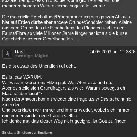
sozialer Lernprozess in uns, der womöglich von einem oder
mehreren höheren Wesen einmal angezettelt wurde.
Die materielle Erschaffung/Programmierung des ganzen Ablaufs
hier auf Erden dürfte aber andere Gründe/Schöpfer haben. Alleine
aus dem Grund das die Erschaffung des Planeten und seiner
Fauna/Flora so viele Millionen Jahre länger her ist als die kurze
Geschichte unserer Gesellschaften.....
Gast
24.05.2003 um 19:38
ehemaliges Mitglied
Es gibt etwas das Unendich tief geht.
Es ist das WARUM.
Wir wissen warum es Hitze gibt. Weil Atome so und so.
Aber es stelle sich Grundfragen, z.b wie:" Warum bewegt sich
Materie überhaupt"?
Nach der Antwort kommt wieder eine frage u.s.w Das scheint nie
zu enden.
Und so erklären wir immer und immer wieder, wobei sich immer
und immer wieder neue fragen stellen.
Ich denke mal das dieser Weg nicht geeignet ist Gott zu finden.
Simultana Simulierender Simulierter