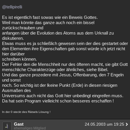
@tellipirelli
Es ist eigentlich fast sowas wie ein Beweis Gottes.
Weil man könnte das ganze auch noch ein bissel
zurückschrauben und
anfangen über die Evolution des Atoms aus dem Urknall zu
diskutieren.
Etwas muss es ja schließlich gewesen sein der dies gestartet oder
den Elementen ihre Eigenschaften gab sonst würde ich jetzt nicht
hier darüber
schreiben können.
Der Fehler den die Menschheit nur des öfteren macht, sie gibt Gott
menschliche Charakterzüge oder ähnliches, siehe Bibel.
Und das ganze prozedere mit Jesus, Offenbarung, den 7 Engeln
und sonst
noch. So wichtig ist der lkeine Punkt (Erde) in diesen riesigen
Ausmaßen des
Universums auch nicht das Gott hier unbedingt eingreifen muss.
Da hat sein Program vielleicht schon besseres erschaffen !
In der 0 steckt des Rätsels Lösung !
Gast
24.05.2003 um 19:25
ehemaliges Mitglied