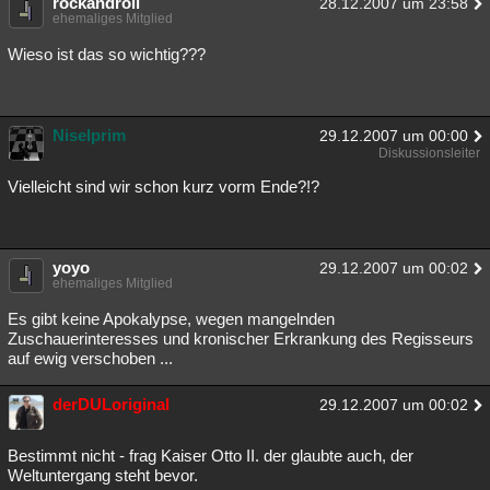
rockandroll
28.12.2007 um 23:58
ehemaliges Mitglied
Besucht
Teilgenommen
Alle
Neue
Geschlossen
Wieso ist das so wichtig???
Lesenswert
Schlüsselwörter
Niselprim
29.12.2007 um 00:00
Diskussionsleiter
Vielleicht sind wir schon kurz vorm Ende?!?
yoyo
29.12.2007 um 00:02
ehemaliges Mitglied
Es gibt keine Apokalypse, wegen mangelnden
Zuschauerinteresses und kronischer Erkrankung des Regisseurs
auf ewig verschoben ...
derDULoriginal
29.12.2007 um 00:02
Bestimmt nicht - frag Kaiser Otto II. der glaubte auch, der
Weltuntergang steht bevor.