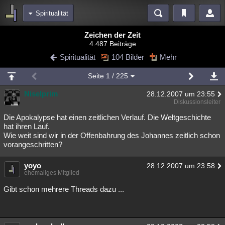
Spiritualität
Bereiche
Zeichen der Zeit
4.487 Beiträge
Echtzeit
Diskussionen
Blogs
Videos
Statistiken
Spiritualität
104 Bilder
Mehr
Chat
Wiki
Neuigkeiten
2
Seite
1
/ 225
meine Rubriken
Niselprim
28.12.2007 um 23:55
Menschen
Wissenschaft
Politik
Mystery
Kriminalfälle
Diskussionsleiter
Spiritualität
Verschwörungen
Technologie
Ufologie
Die Apokalypse hat einen zeitlichen Verlauf. Die Weltgeschichte
hat ihren Lauf.
Wie weit sind wir in der Offenbahrung des Johannes zeitlich schon
Natur
Umfragen
Unterhaltung
vorangeschritten?
weitere Rubriken
yoyo
Philosophie
Träume
Orte
Esoterik
28.12.2007 um 23:58
Literatur
ehemaliges Mitglied
Astronomie
Helpdesk
Gruppen
Gaming
Filme
Gibt schon mehrere Threads dazu ...
Musik
Clash
Verbesserungen
Allmystery
English
Übersichten