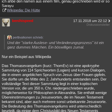
ich ahbe den namen aus einem film, genau geschrieben wird er so
Sarayu
Wikipedia: Die Hütte
benihispeed
17.11.2018 um 22:12
Diskussionsleiter
perttivalkonen schrieb:
Und der "starke Auslese- und Veränderungsprozess" ist ein
ganz dummes Märchen. Ein böswilliges zumal.
Nur ein Beispiel aus Wikipedia
Das Thomasevangelium (kurz: ThomEv) ist eine apokryphe
Sammlung von 114 Sprichworten (Logien) und kurzen Dialogen,
die in einem angeblichen Spruch von Jesus über Frauen gipfeln.
Sie dürfte um die Mitte des 2. Jahrhunderts entstanden sein. Der
vollständige Text dieser Sammlung liegt in einer koptischen
Version vor, die um 350 n. Chr. niedergeschrieben wurde,
möglicherweise für Philosophen in Alexandria. Sie enthält wenige
Übereinstimmungen zu Jesusworten, die im Neuen Testament
bekannt sind, aber auch mehrere sonst unbekannte Jesusworte.
Die Bedeutung des Thomasevangeliums wird unterschiedlich
beurteilt, da einige dem Christusbild des Neuen Testaments