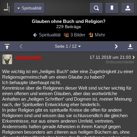
Spiritualität
Bereiche
Glauben ohne Buch und Religion?
229 Beiträge
Echtzeit
Diskussionen
Blogs
Videos
Statistiken
Spiritualität
3 Bilder
Mehr
Chat
Wiki
Neuigkeiten
2
Seite
1
/ 12
meine Rubriken
benihispeed
17.11.2018 um 21:03
Menschen
Wissenschaft
Politik
Mystery
Kriminalfälle
Diskussionsleiter
Spiritualität
Verschwörungen
Technologie
Ufologie
Wie wichtig ist ein „heiliges Buch“ oder eine Zugehörigkeit zu einer
Religionsgemeinschaft um einen Glaube zu haben?
Ich behaupte überhaupt nicht.
Natur
Umfragen
Unterhaltung
Kenntnisse über die Religionen dieser Welt sind sicher wichtig für
weitere Rubriken
einen offenen und weisen Glauben, aber das wortwörtlche
Anhaften an „heiligen Schriften“ und Dogmen ist, meiner Meinung
Philosophie
Träume
Orte
Esoterik
Literatur
nach, der Spirituellen Entwicklung eher hinderlich.
In jeder Religion gibt es spirituelle Kreise die offen für andere
Astronomie
Helpdesk
Gruppen
Gaming
Filme
Religionen sind und wissen das sie schlussendlich die gleichen
Erkenntnisse, nur aus einem anderen Umfeld, vertreten.
Musik
Clash
Verbesserungen
Allmystery
English
Andererseits haften gerade Atheisten in ihrem Kampf gegen
Religionen besonders am zitieren aus heiligen Büchern an, ohne
Übersichten