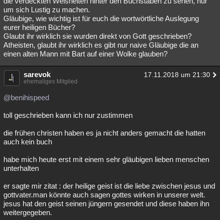
die verdeckten Weisheiten hinter den Buchstaben zu sehen, nur
um sich Lustig zu machen.
Besucht
Teilgenommen
Alle
Neue
Geschlossen
Gläubige, wie wichtig ist für euch die wortwörtliche Auslegung
eurer heiligen Bücher?
Lesenswert
Schlüsselwörter
Glaubt ihr wirklich sie wurden direkt von Gott geschrieben?
Atheisten, glaubt ihr wirklich es gibt nur naive Gläubige die an
einen alten Mann mit Bart auf einer Wolke glauben?
sarevok
17.11.2018 um 21:30
ehemaliges Mitglied
@benihispeed
toll geschrieben kann ich nur zustimmen
die frühen christen haben es ja nicht anders gemacht die hatten
auch kein buch
habe mich heute erst mit einem sehr gläubigen lieben menschen
unterhalten
er sagte mir zitat : der heilige geist ist die liebe zwischen jesus und
gottvater.man könnte auch sagen gottes wirken in unserer welt.
jesus hat den geist seinen jüngern gesendet und diese haben ihn
weitergegeben.