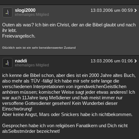
slogi2000
13.03.2006 um 00:59
ehemaliges Mitglied
Outen als was? Ich bin ein Christ, der an die Bibel glaubt und nach
ihr lebt.
Freievangelisch.
Glücklich sein ist ein sehr beneidenswerter Zustand
naddi
13.03.2006 um 01:06
ehemaliges Mitglied
ich kenne die Bibel schon, aber dies ist ein 2000 Jahre altes Buch,
also mehr als TÜV -fällig! Ich habe mir sehr sehr lange die
verschiedenen Interpretationen von irgendwelchenGeistlichen
anhören müssen; komischer Weise sagt jeder etwas anderes! Ich
war auch 11Jahre lang Meßdiener und hab meist immer nur
versoffene Gottesdiener gesehen! Kein Wunderbei dieser
Einschwörung!
Aber keine Angst, Mars oder Snickers habe ich nichtbekommen.
Gesprochen habe ich von religiösen Fanatikern und Dich nicht
alsSelbstmörder bezeichnet!