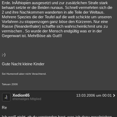
Erde. InÄthiopien ausgesetzt und zur zusätzlichen Strafe stark
behaart setzte er die Beiden nunaus. Schnell vermehrten sich die
2 und ihre Nachkommen wanderten in alle Teile der Weltaus.
Mehrere Spezies die der Teufel auf die welt schickte um unseren
Vorfahren zu stoppenzogen ganz böse den Kürzeren. Nur eine
Rasse (Neanderthaler) schaffte sich wahrscheinlichmit uns zu
vermischen . So wurde der Mensch endgültig was er in der
Gegenwart ist. MehrBöse als Gut!!!
;-)
Gute Nacht kleine Kinder
Sei Humorvoll aber nicht Verachtend.
Takuan 2006
Xedion65
13.03.2006 um 00:01
ehemaliges Mitglied
Re
Ich weiß nicht, ob du verstanden hast, was ich dazu geschrieben