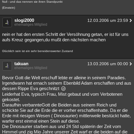
Null - und das nennen sie ihren Standpunkt
Besucht
Teilgenommen
Alle
Neue
Geschlossen
(Einstein)
Lesenswert
Schlüsselwörter
slogi2000
12.03.2006 um 23:59
ehemaliges Mitglied
nein er hat den ersten Schritt der Versöhnung getan, er ist für uns
aufs Kreuz gegangen,du mußt den nächsten machen
Glücklich sein ist ein sehr beneidenswerter Zustand
takuan
13.03.2006 um 00:00
ehemaliges Mitglied
Bevor Gott die Welt erschuff lebte er alleine in seinem Paradies.
Irgendwann hat ernach seinem Ebenbild Adam erschaffen und aus
dessen Rippe Eva geschnitzt
Leiderhat Eva, typisch Frau, Mist gebaut und vom Verbotenen
gekostet.
Daraufhin verbannteGott die Beiden aus seinem Reich und
schickte Sie auf die Erde die er vorher erschaffenhatte. Da er die
Erde mit riesigen Wesen ( Dinosaurier) mittlerweile bestückt hatte,
warfer erst einmal einen Stein auf diese.
Die Dinosaurier starben aus und 24 Std späterin der Zeit vom
Himmel und zig Mio Jahre unserer Zeit warf er die beiden auf die