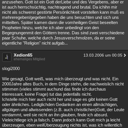
anzusehen. Gott ist ein Gott derLiebe und des Vergebens, aber er
ist auch herrschsüchtig, nachtragend und brutal. Da ichihn mir
nicht als schwerst gestörte Persönlichkeit vorstellen kann muß es
mehreregeben/gegeben haben die uns besuchten und sich uns
mitteilten. Später kamen dann die vomheiligen Geist beseelten
Propheten hinzu, welche ich aber unbedingt von den
Begegnungenmit den Göttern trenne. Das sind zwei verschiedene
paar Schuhe, welche durch Jesusverschmolzen, da er seine
eigentliche "Religion" nicht aufgab...
Xedion65
13.03.2006 um 00:05
ehemaliges Mitglied
slogi2000
Wie gesagt, Gott weiß, was mich überzeugt und was nicht. Ein
2000Jahre altes Buch, in dem Dinge stehn, die nachweislich nicht
stimmen (vieles stimmt auchund das finde ich durchaus
interessant, keine Frage) tut das jedenfalls nicht.
Ichstelle mich hier auch nicht her und sage es gibt keinen Gott
oder ähnliches. Lediglichden Gedanken an einen allmächtigen,
allgütigen und allwissenden (z.B. auch christlichen)Gott, der Leute
verdammt, weil sie nicht an ihn glauben, finde ich absurd.
Vieleichtliege ich ja falsch. Dann jedoch kann Gott mich ja leicht
überzeugen, eben weilÜberzeugung nichts ist, was ich willentlich