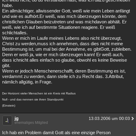
habe.
Ein allmächtiger, allwissender Gott, weiß wie mein Leben anfängt
und wie es aufhört.Er weiß, was mich überzeugen könnte, dem
christlichen Glauben beizutreten und was michdavon abhält. Er
weiß, wie ich auf bestimmte Situationen reagiere. Er weiß
schlichtalles.
Wenn er mich im Laufe meines Lebens also nicht überzeugt,
Christ zu werden,muss ich annehmen, dass dies nicht meine
Bestimmung ist, um mal bei der Annahme, es gibtGott, zubleiben.
Denn er weiß ja, wie er mich überzeugen kann! Er weiß auch,
dass ichnicht alles einfach so glaube, obwohl es keine Beweise
gibt.
Wenn er jedoch Menschenerschafft, deren Bestimmung es ist,
verdammt zu werden, dann stelle ich zu Recht das. 3.Attribut,
nämlich allgütig, in Frage.
Der Horizont vieler Menschen ist ein Kreis mit Radius
Null - und das nennen sie ihren Standpunkt
(Einstein)
jg
13.03.2006 um 00:03
ehemaliges Mitglied
Ich hab ein Problem damit Gott als eine einzige Person