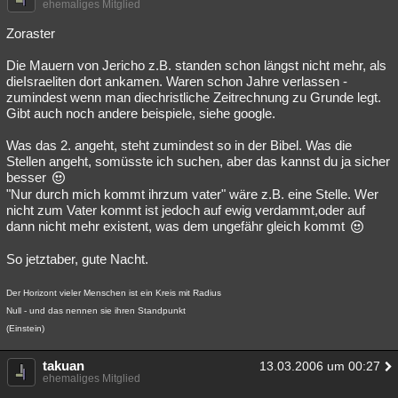
ehemaliges Mitglied
Zoraster
Die Mauern von Jericho z.B. standen schon längst nicht mehr, als
dieIsraeliten dort ankamen. Waren schon Jahre verlassen -
zumindest wenn man diechristliche Zeitrechnung zu Grunde legt.
Gibt auch noch andere beispiele, siehe google.
Was das 2. angeht, steht zumindest so in der Bibel. Was die
Stellen angeht, somüsste ich suchen, aber das kannst du ja sicher
besser
"Nur durch mich kommt ihrzum vater" wäre z.B. eine Stelle. Wer
nicht zum Vater kommt ist jedoch auf ewig verdammt,oder auf
dann nicht mehr existent, was dem ungefähr gleich kommt
So jetztaber, gute Nacht.
Der Horizont vieler Menschen ist ein Kreis mit Radius
Null - und das nennen sie ihren Standpunkt
(Einstein)
takuan
13.03.2006 um 00:27
ehemaliges Mitglied