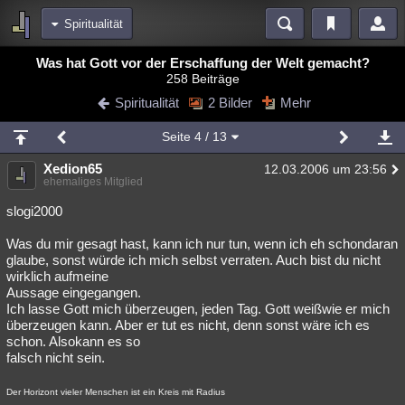
Spiritualität
Bereiche
Was hat Gott vor der Erschaffung der Welt gemacht?
258 Beiträge
Echtzeit
Diskussionen
Blogs
Videos
Statistiken
Spiritualität
2 Bilder
Mehr
Chat
Wiki
Neuigkeiten
2
Seite
4
/ 13
meine Rubriken
Xedion65
12.03.2006 um 23:56
Menschen
Wissenschaft
Politik
Mystery
Kriminalfälle
ehemaliges Mitglied
Spiritualität
Verschwörungen
Technologie
Ufologie
slogi2000
Was du mir gesagt hast, kann ich nur tun, wenn ich eh schondaran
Natur
Umfragen
Unterhaltung
glaube, sonst würde ich mich selbst verraten. Auch bist du nicht
weitere Rubriken
wirklich aufmeine
Aussage eingegangen.
Philosophie
Träume
Orte
Esoterik
Literatur
Ich lasse Gott mich überzeugen, jeden Tag. Gott weißwie er mich
überzeugen kann. Aber er tut es nicht, denn sonst wäre ich es
Astronomie
Helpdesk
Gruppen
Gaming
Filme
schon. Alsokann es so
falsch nicht sein.
Musik
Clash
Verbesserungen
Allmystery
English
Der Horizont vieler Menschen ist ein Kreis mit Radius
Übersichten