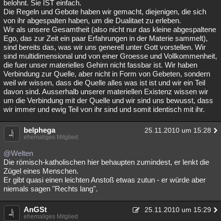
belohnt. Sie IST einfach.
Die Regeln und Gebote haben wir gemacht, diejenigen, die sich
von ihr abgespalten haben, um die Dualitaet zu erleben.
Wir als unsere Gesamtheit (also nicht nur das kleine abgespaltene
Ego, das zur Zeit ein paar Erfahrungen in der Materie sammelt),
sind bereits das, was wir uns generell unter Gott vorstellen. Wir
sind multidimensional und von einer Groesse und Vollkommenheit,
die fuer unser materielles Gehirn nicht fassbar ist. Wir haben
Verbindung zur Quelle, aber nicht in Form von Gebeten, sondern
weil wir wissen, dass die Quelle alles was ist ist und wir ein Teil
davon sind. Ausserhalb unserer materiellen Existenz wissen wir
um die Verbindung mit der Quelle und wir sind uns bewusst, dass
wir immer und ewig Teil von ihr sind und somit identisch mit ihr.
belphega
25.11.2010 um 15:28
ehemaliges Mitglied
@Welten
Die römisch-katholischen hier behaupten zumindest, er lenkt die
Zügel eines Menschen.
Er gibt quasi einen leichten Anstoß etwas zutun - er würde aber
niemals sagen "Rechts lang".
AnGSt
25.11.2010 um 15:29
ehemaliges Mitglied