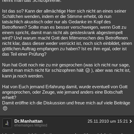
nennt man das Schizophrenie."
Besucht
Teilgenommen
Alle
Neue
Geschlossen
Ist das so? Kann der allmächtige Herr sich nicht an eines seiner
Schäfchen wenden, indem er die Stimme erhebt, ob nun
Lesenswert
Schlüsselwörter
tatsächlich akustisch oder nur als Gedanke im Kopf des
Betroffenen? Sollte man es besser verschweigen, wenn Gott zu
einem spricht, damit man nicht als geisteskrank abgestempelt
wird? Und warum macht Gott den Mitmenschen des Betroffenen
nicht klar, dass dieser weder verrückt ist, noch sich einbildet, einen
göttlichen Auftrag empfangen zu haben? Ist es ihm egal, oder ist
das Teil einer Prüfung?
Nun hat Gott noch nie zu mir gesprochen (was ich nicht nur sage,
damit man mich nicht für schizophren hält
), aber was nicht ist,
kann ja noch werden.
Hat von Euch jemand Erfahrung damit, wurde eventuell von Gott
angesprochen, oder Zeuge, wie jemand anders eine Botschaft
erhielt?
Damit eröffne ich die Diskussion und freue mich auf viele Beiträge
Dr.Manhattan
25.11.2010 um 15:21
ehemaliges Mitglied