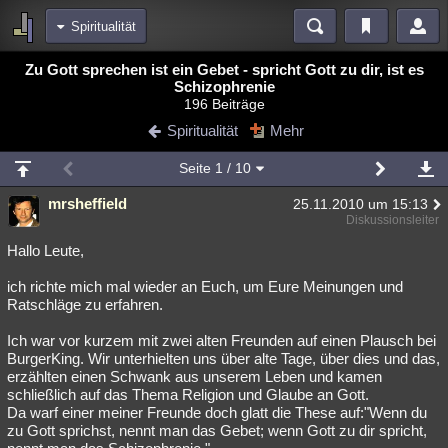
Spiritualität
Bereiche
Zu Gott sprechen ist ein Gebet - spricht Gott zu dir, ist es
Schizophrenie
Echtzeit
Diskussionen
Blogs
Videos
Statistiken
196 Beiträge
Spiritualität
Mehr
Chat
Wiki
Neuigkeiten
2
meine Rubriken
Seite
1
/ 10
Menschen
Wissenschaft
Politik
Mystery
Kriminalfälle
mrsheffield
25.11.2010 um 15:13
Diskussionsleiter
Spiritualität
Verschwörungen
Technologie
Ufologie
Hallo Leute,
Natur
Umfragen
Unterhaltung
ich richte mich mal wieder an Euch, um Eure Meinungen und
weitere Rubriken
Ratschläge zu erfahren.
Philosophie
Träume
Orte
Esoterik
Literatur
Ich war vor kurzem mit zwei alten Freunden auf einen Plausch bei
BurgerKing. Wir unterhielten uns über alte Tage, über dies und das,
Astronomie
Helpdesk
Gruppen
Gaming
Filme
erzählten einen Schwank aus unserem Leben und kamen
schließlich auf das Thema Religion und Glaube an Gott.
Musik
Clash
Verbesserungen
Allmystery
English
Da warf einer meiner Freunde doch glatt die These auf:"Wenn du
zu Gott sprichst, nennt man das Gebet; wenn Gott zu dir spricht,
Übersichten