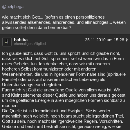
@belphega
wie macht sich Gott... (sofern es einen personifiziertes
allwissendes allsehendes, allhörendes, und allmächtiges... wesen
geben sollte) denn dann bemerkbar?
habiba
25.11.2010 um 15:28
ehemaliges Mitglied
Ich glaube nicht, dass Gott zu uns spricht und ich glaube nicht,
dass wir wirklich mit Gott sprechen, selbst wenn wir das in Form
eines Gebetes tun. Ich denke eher, dass wir mit unserem
hoeheren Selbst kommunizieren oder mit anderen
Weseneinheiten, die uns in irgendeiner Form nahe sind (spirituelle
Familie) oder uns auf unserem irdischen Lebenweg als
Unterstuetzungsteam begleiten.
Fuer mich ist Gott die unendliche Quelle von allem was ist. Wir
sind Kleinstelemente dieser Quelle und haben uns daraus geloest,
um die goettliche Energie in allen moeglichen Formen sichtbar zu
machen.
Die Quelle ist in Unendlichkeit und Ewigkeit. Sie ist weder
maennlich noch weiblich, noch beansprucht sie irgendeinen Titel,
Gott zu sein, noch macht sie irgendwelche Regeln, Vorschriften,
Gebote und bestimmt bestraft sie nicht, genauso wenig, wie sie