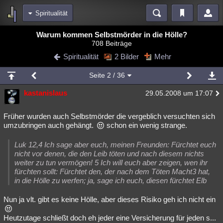
Spiritualität
Bereiche
Warum kommen Selbstmörder in die Hölle?
708 Beiträge
Echtzeit
Diskussionen
Blogs
Videos
Statistiken
Spiritualität
2 Bilder
Mehr
Chat
Wiki
Neuigkeiten
Seite
2
/ 36
meine Rubriken
kastanislaus
29.05.2008 um 17:07
Menschen
Wissenschaft
Politik
Mystery
Kriminalfälle
Spiritualität
Verschwörungen
Technologie
Ufologie
Früher wurden auch Selbstmörder die vergeblich versuchten sich
umzubringen auch gehängt.
schon ein wenig strange.
Natur
Umfragen
Unterhaltung
Luk 12,4 Ich sage aber euch, meinen Freunden: Fürchtet euch
weitere Rubriken
nicht vor denen, die den Leib töten und nach diesem nichts
weiter zu tun vermögen! 5 Ich will euch aber zeigen, wen ihr
Philosophie
Träume
Orte
Esoterik
Literatur
fürchten sollt: Fürchtet den, der nach dem Töten Macht3 hat,
in die Hölle zu werfen; ja, sage ich euch, diesen fürchtet Elb
Astronomie
Helpdesk
Gruppen
Gaming
Filme
Nun ja vlt. gibt es keine Hölle, aber dieses Risiko geh ich nicht ein
Musik
Clash
Verbesserungen
Allmystery
English
Heutzutage schließt doch eh jeder eine Versicherung für jeden s...
Übersichten