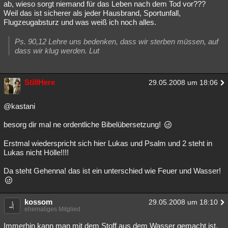
ab, wieso sorgt niemand für das Leben nach dem Tod vor???
Besucht
Teilgenommen
Alle
Neue
Geschlossen
Weil das ist sicherer als jeder Hausbrand, Sportunfall,
Flugzeugabsturz und was weiß ich noch alles.
Lesenswert
Schlüsselwörter
Ps. 90,12 Lehre uns bedenken, dass wir sterben müssen, auf
dass wir klug werden. Lut
StillHere
29.05.2008 um 18:06
@kastani
besorg dir mal ne ordentliche Bibelübersetzung!
Erstmal wiederspricht sich hier Lukas und Psalm und 2 steht in
Lukas nicht Hölle!!!!
Da steht Gehenna! das ist ein unterschied wie Feuer und Wasser!
kossom
29.05.2008 um 18:10
ehemaliges Mitglied
Immerhin kann man mit dem Stoff aus dem Wasser gemacht ist,