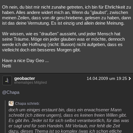
Oh nein, du bist mir nicht zunahe getreten, ich bin für Ehrlichkeit zu
haben. Alles andere widert mich an. Wenn du "glaubst", zwischen
meinen Zeilen, dass von dir geschriebene, gelesen zu haben, dann
ist das deine Vermutung. Es ist einzig und allein deine Meinung.
Wir wissen, wie es "draußen" aussieht, und jeder Mensch hat
seine Träume. Möge ein jeder glauben was er möchte, dennoch
werde ich die Hoffnung (nicht: Illusion) nicht aufgeben, dass es
vielleicht doch ein besseres Morgen gibt.
Have a nice Day Geo ...
Netti
geobacter
14.04.2009 um 19:25
ehemaliges Mitglied
@Chapa
Chapa schrieb:
doch um einiges erstaunt bin, dass ein erwachsener Mann
schreibt (ich zitiere ungern), dass es keinen freien Willen gibt.
Es gibt ihn. Jeder ist für sich selbst verantwortlich, für das was
er sagt und für sein Handeln. Mit Verlaub, mir fehlt die Zeit
dazu, dieses Thema ist so komplex (was ich schon etliche