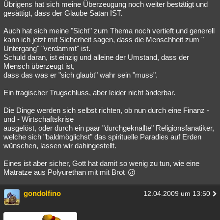
Übrigens hat sich meine Überzeugung noch weiter bestätigt und
Besucht
Teilgenommen
Alle
Neue
Geschlossen
gesättigt, dass der Glaube Satan IST.
Lesenswert
Schlüsselwörter
Auch hat sich meine "Sicht" zum Thema noch vertieft und generell
kann ich jetzt mit Sicherheit sagen, dass die Menschheit zum "
Untergang" "verdammt" ist.
Schuld daran, ist einzig und alleine der Umstand, dass der
Mensch überzeugt ist,
dass das was er "sich glaubt" wahr sein "muss".
Ein tragischer Trugschluss, aber leider nicht änderbar.
Die Dinge werden sich selbst richten, ob nun durch eine Finanz -
und - Wirtschaftskrise
ausgelöst, oder durch ein paar "durchgeknallte" Religionsfanatiker,
welche sich "baldmöglichst" das spirituelle Paradies auf Erden
wünschen, lassen wir dahingestellt.
Eines ist aber sicher, Gott hat damit so wenig zu tun, wie eine
Matratze aus Polyurethan mit mit Brot
gondolfino
12.04.2009 um 13:50