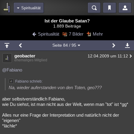
Spiritualität
Bereiche
Ist der Glaube Satan?
1.889 Beiträge
Echtzeit
Diskussionen
Blogs
Videos
Statistiken
Spiritualität
7 Bilder
Mehr
Chat
Wiki
Neuigkeiten
Seite
84
/ 95
meine Rubriken
geobacter
12.04.2009 um 11:12
Menschen
Wissenschaft
Politik
Mystery
Kriminalfälle
ehemaliges Mitglied
Spiritualität
Verschwörungen
Technologie
Ufologie
@Fabiano
Natur
Umfragen
Unterhaltung
Fabiano schrieb:
Na, wieder auferstanden von den Toten, geo???
weitere Rubriken
aber selbstverständlich Fabiano,
Philosophie
Träume
Orte
Esoterik
Literatur
wie Du siehst, ist man nicht aus der Welt, wenn man "tot" ist *gg*
Astronomie
Helpdesk
Gruppen
Gaming
Filme
Alles nur eine Frage der Interpretation und natürlich nicht der
"eigenen"
Musik
Clash
Verbesserungen
Allmystery
English
*lächle*
Übersichten