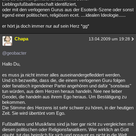
Lieblingsfußballmanschaft identifiziert,
oder mit den verlogenen Gurus aus der Esoterik-Szene oder sonst
irgend einer politischen, religiösen ecet. ....idealen Ideologie......
er hört ja doch immer nur auf sein Herz *gg*
Chapa
13.04.2009 um 19:28
@geobacter
Hallo Du,
es muss ja nicht immer alles auseinandergefleddert werden.
Und ich bezweifle, dass die, die einem verlogenen Guru folgen
oder fanatisch irgendeiner Partei angehören und dafür "sonstwas"
tun würden, aus dem Herzen heraus handeln. Nee nee lieber
Geodei, die handeln aus ihrem Ego heraus. Um Bestätigung zu
bekommen.
Die Stimme des Herzens ist sehr schwer zu hören, in der heutigen
Zeit. Sie wird übertönt vom Ego.
Fußballfans und Musikfans sind ja hier gar nicht zu vergleichen mit
diesen politischen oder Religionsfanatikern. Wer wirklich an Gott
glaubt, tut das heimlich für sich und posaunt es nicht in die Welt