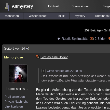
Allmystery
Echtzeit
Diskussionen
Blog
Menschen
Wissenschaft
Politik
Mystery
Kriminalfäl
259 Beiträge
▪ Schl
Rubrik Spiritualität
2 Bilder
Seite 9 von 14
Gibt es eine Hölle?
Memorylove
withe schrieb am 22.10.2019:
Das Judentum war, nach Aussage des Neuen Test
den Toten gäbe: Die Pharisäer glaubten daran, w
dabei seit 2012
Es gibt die Auferstehung von den Toten, doch ande
Mann der ihm folgen wollte und erst noch nach Haus
Profil anzeigen
dem Tod des Geistes der hier auf der Erde bei jed
Private Nachricht
des Geistes wird auch Erleuchtung genannt. Bis da
Link kopieren
Lazarus bedeutet genau das: Jesus erweckte ihn a