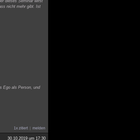
er dieses Seminar wirst
ss nicht mehr gibt. Ist
das Ego als Person, und
1x zitiert
melden
30.10.2019 um 17:30