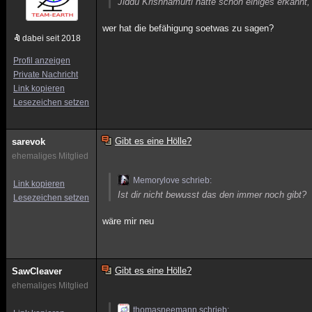
Jiddu Krishnamurti hatte schon einiges erkannt,
wer hat die befähigung soetwas zu sagen?
dabei seit 2018
Profil anzeigen
Private Nachricht
Link kopieren
Lesezeichen setzen
Gibt es eine Hölle?
sarevok
ehemaliges Mitglied
Memorylove schrieb:
Link kopieren
Ist dir nicht bewusst das den immer noch gibt?
Lesezeichen setzen
wäre mir neu
Gibt es eine Hölle?
SawCleaver
ehemaliges Mitglied
thomasneemann schrieb: