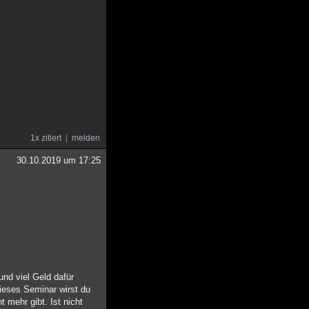
1x zitiert
melden
30.10.2019 um 17:25
nd viel Geld dafür
ieses Seminar wirst du
 mehr gibt. Ist nicht