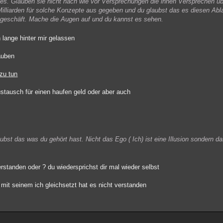
es. Glauben sie nicht nach wie vor Versprechungen die ihnen Versprechen üb
Milliarden für solche Konzepte aus gegeben und du glaubst das es diesen Abla
ssgeschäft. Mache die Augen auf und du kannst es sehen.
 lange hinter mir gelassen
auben
zu tun
stausch für einen haufen geld oder aber auch
aubst das was du gehört hast. Nicht das Ego ( Ich) ist eine Illusion sondern 
erstanden oder ? du wiedersprichst dir mal wieder selbst
 mit seinem ich gleichsetzt hat es nicht verstanden