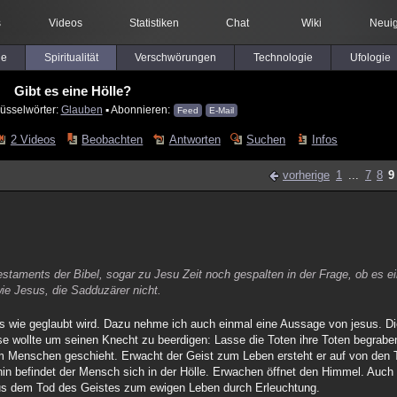
s
Videos
Statistiken
Chat
Wiki
Neuig
le
Spiritualität
Verschwörungen
Technologie
Ufologie
Gibt es eine Hölle?
üsselwörter:
Glauben
▪ Abonnieren:
Feed
E-Mail
2 Videos
Beobachten
Antworten
Suchen
Infos
vorherige
1
...
7
8
9
aments der Bibel, sogar zu Jesu Zeit noch gespalten in der Frage, ob es e
ie Jesus, die Sadduzärer nicht.
rs wie geglaubt wird. Dazu nehme ich auch einmal eine Aussage von jesus. D
e wollte um seinen Knecht zu beerdigen: Lasse die Toten ihre Toten begraben
em Menschen geschieht. Erwacht der Geist zum Leben ersteht er auf von den
hin befindet der Mensch sich in der Hölle. Erwachen öffnet den Himmel. Auc
us dem Tod des Geistes zum ewigen Leben durch Erleuchtung.