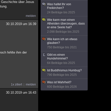
ie Geschichte über Jesus
Was haltet Ihr von
htung.
Freikirchen?
24 Beiträge bis 2025
melden
Wie kann man einen
Atheisten überzeugen, dass
30.10.2019 um 16:39
er eine Seele hat?
2.098 Beiträge bis 2025
Wie kann ich an etwas
glauben?
750 Beiträge bis 2021
noch fehlte ihm der
Gibt es einen
Hundehimmel?
64 Beiträge bis 2025
Ist Buddhismus Humbug?
790 Beiträge bis 2025
Was ist Wahrheit?
1x zitiert
melden
600 Beiträge bis 2026
30.10.2019 um 16:43