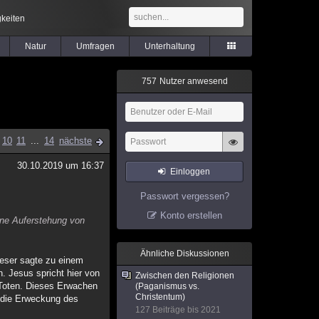
keiten
Natur
Umfragen
Unterhaltung
7
5
7
Nutzer anwesend
10
11
...
14
nächste
30.10.2019 um 16:37
Einloggen
Passwort vergessen?
Konto erstellen
ine Auferstehung von
Ähnliche Diskussionen
ieser sagte zu einem
. Jesus spricht hier von
Zwischen den Religionen
 Toten. Dieses Erwachen
(Paganismus vs.
Christentum)
h die Erweckung des
127 Beiträge bis 2021