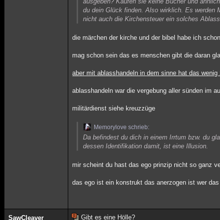
ausgeben? Kaufen sie keine Bücher und ähnlich
du dein Glück finden. Also wirklich. Es werden 
nicht auch die Kirchensteuer ein solches Abla
die märchen der kirche und der bibel habe ich schon
mag schon sein das es menschen gibt die daran gl
aber mit ablasshandeln in dem sinne hat das wenig 
ablasshandeln war die vergebung aller sünden im au
militärdienst siehe kreuzzüge
Memorylove schrieb:
Da befindest du dich in einem Irrtum bzw. du gl
dessen Identifikation damit, ist eine Illusion.
mir scheint du hast das ego prinzip nicht so ganz v
das ego ist ein konstrukt das anerzogen ist wer das
Gibt es eine Hölle?
SawCleaver