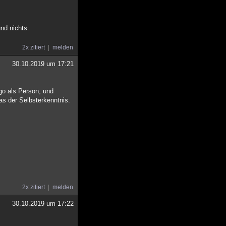
und nichts.
2x zitiert
melden
30.10.2019 um 17:21
Ego als Person, und
was der Selbsterkenntnis.
2x zitiert
melden
30.10.2019 um 17:22