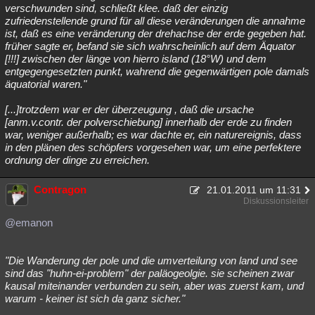
verschwunden sind, schließt klee. daß der einzig
zufriedenstellende grund für all diese veränderungen die annahme
ist, daß es eine veränderung der drehachse der erde gegeben hat.
früher sagte er, befand sie sich wahrscheinlich auf dem Äquator
[!!!] zwischen der länge von hierro island (18°W) und dem
entgegengesetzten punkt, wahrend die gegenwärtigen pole damals
äquatorial waren."
[...]trotzdem war er der überzeugung , daß die ursache
[anm.v.contr. der polverschiebung] innerhalb der erde zu finden
war, weniger außerhalb; es war dachte er, ein naturereignis, dass
in den plänen des schöpfers vorgesehen war, um eine perfektere
ordnung der dinge zu erreichen.
Contragon
21.01.2011 um 11:31
Diskussionsleiter
@emanon
"Die Wanderung der pole und die umverteilung von land und see
sind das "huhn-ei-problem" der paläogeolgie. sie scheinen zwar
kausal miteinander verbunden zu sein, aber was zuerst kam, und
warum - keiner ist sich da ganz sicher."