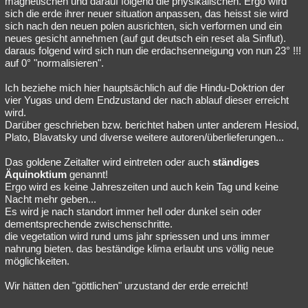
magnetischen und darauf folgend die physikalischen. Ergo wird
sich die erde ihrer neuer situation anpassen, das heisst sie wird
Besucht
Teilgenommen
Alle
Neue
Geschlossen
sich nach den neuen polen ausrichten, sich verformen und ein
neues gesicht annehmen (auf gut deutsch ein reset ala Sinflut).
Lesenswert
Schlüsselwörter
daraus folgend wird sich nun die erdachsenneigung von nun 23° !!!
auf 0° "normalisieren".
Ich beziehe mich hier hauptsächlich auf die Hindu-Doktrion der
vier Yugas und dem Endzustand der nach ablauf dieser erreicht
wird.
Darüber geschrieben bzw. berichtet haben unter anderem Hesiod,
Plato, Blavatsky und diverse weitere autoren/überlieferungen...
Das goldene Zeitalter wird eintreten oder auch
ständiges
Äquinoktium
genannt!
Ergo wird es keine Jahreszeiten und auch kein Tag und keine
Nacht mehr geben...
Es wird je nach standort immer hell oder dunkel sein oder
dementsprechende zwischenschritte.
die vegetation wird rund ums jahr spriessen und uns immer
nahrung bieten. das beständige klima erlaubt uns völlig neue
möglichkeiten.
Wir hätten den "göttlichen" urzustand der erde erreicht!