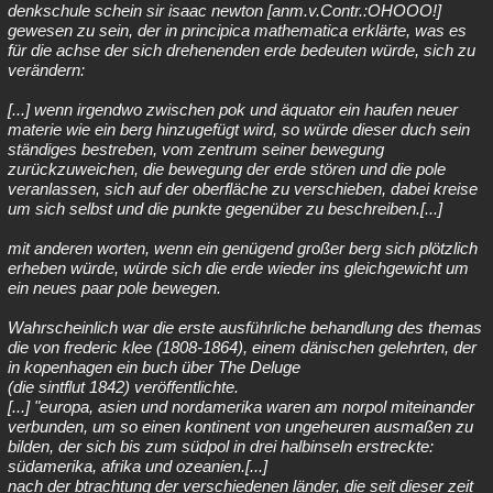
denkschule schein sir isaac newton [anm.v.Contr.:OHOOO!]
gewesen zu sein, der in principica mathematica erklärte, was es
für die achse der sich drehenenden erde bedeuten würde, sich zu
verändern:
[...] wenn irgendwo zwischen pok und äquator ein haufen neuer
materie wie ein berg hinzugefügt wird, so würde dieser duch sein
ständiges bestreben, vom zentrum seiner bewegung
zurückzuweichen, die bewegung der erde stören und die pole
veranlassen, sich auf der oberfläche zu verschieben, dabei kreise
um sich selbst und die punkte gegenüber zu beschreiben.[...]
mit anderen worten, wenn ein genügend großer berg sich plötzlich
erheben würde, würde sich die erde wieder ins gleichgewicht um
ein neues paar pole bewegen.
Wahrscheinlich war die erste ausführliche behandlung des themas
die von frederic klee (1808-1864), einem dänischen gelehrten, der
in kopenhagen ein buch über The Deluge
(die sintflut 1842) veröffentlichte.
[...] "europa, asien und nordamerika waren am norpol miteinander
verbunden, um so einen kontinent von ungeheuren ausmaßen zu
bilden, der sich bis zum südpol in drei halbinseln erstreckte:
südamerika, afrika und ozeanien.[...]
nach der btrachtung der verschiedenen länder, die seit dieser zeit