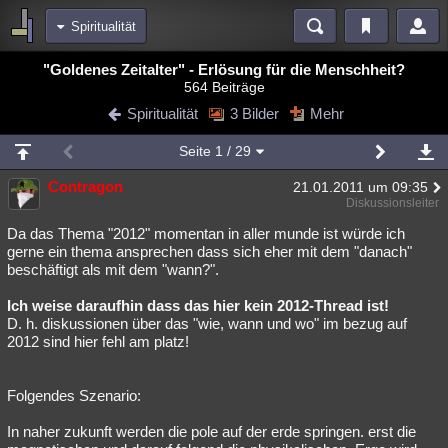
Spiritualität
Bereiche
"Goldenes Zeitalter" - Erlösung für die Menschheit?
564 Beiträge
Echtzeit
Diskussionen
Blogs
Videos
Statistiken
Spiritualität
3 Bilder
Mehr
Chat
Wiki
Neuigkeiten
3
Seite
1
/ 29
meine Rubriken
Contragon
21.01.2011 um 09:35
Menschen
Wissenschaft
Politik
Mystery
Kriminalfälle
Diskussionsleiter
Spiritualität
Verschwörungen
Technologie
Ufologie
Da das Thema "2012" momentan in aller munde ist würde ich
gerne ein thema ansprechen dass sich eher mit dem "danach"
beschäftigt als mit dem "wann?".
Natur
Umfragen
Unterhaltung
weitere Rubriken
Ich weise daraufhin dass das hier kein 2012-Thread ist!
D. h. diskussionen über das "wie, wann und wo" im bezug auf
Philosophie
Träume
Orte
Esoterik
Literatur
2012 sind hier fehl am platz!
Astronomie
Helpdesk
Gruppen
Gaming
Filme
Folgendes Szenario:
Musik
Clash
Verbesserungen
Allmystery
English
In naher zukunft werden die pole auf der erde springen. erst die
Übersichten