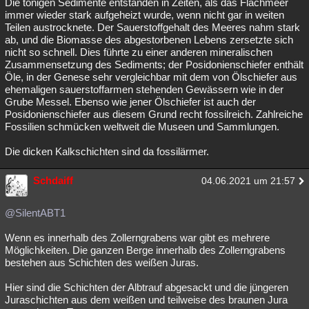
Die tonigen Sedimente entstanden in Zeiten, als das Flachmeer
immer wieder stark aufgeheizt wurde, wenn nicht gar in weiten
Teilen austrocknete. Der Sauerstoffgehalt des Meeres nahm stark
ab, und die Biomasse des abgestorbenen Lebens zersetzte sich
nicht so schnell. Dies führte zu einer anderen mineralischen
Zusammensetzung des Sediments; der Posidonienschiefer enthält
Öle, in der Genese sehr vergleichbar mit dem von Ölschiefer aus
ehemaligen sauerstoffarmen stehenden Gewässern wie in der
Grube Messel. Ebenso wie jener Ölschiefer ist auch der
Posidonienschiefer aus diesem Grund recht fossilreich. Zahlreiche
Fossilien schmücken weltweit die Museen und Sammlungen.
Die dicken Kalkschichten sind da fossilärmer.
Schdaiff
04.06.2021 um 21:57
@SilentABT1
Wenn es innerhalb des Zollerngrabens war gibt es mehrere
Möglichkeiten. Die ganzen Berge innerhalb des Zollerngrabens
bestehen aus Schichten des weißen Juras.
Hier sind die Schichten der Albtrauf abgesackt und die jüngeren
Juraschichten aus dem weißen und teilweise des braunen Jura