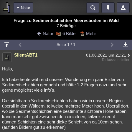
Natur
Bereiche
Frage zu Sedimentschichten Meeresboden im Wald
7 Beiträge
Echtzeit
Diskussionen
Blogs
Videos
Statistiken
Natur
6 Bilder
Mehr
Chat
Wiki
Neuigkeiten
Seite 1 / 1
meine Rubriken
SilentABT1
01.06.2021 um 21:21
Menschen
Wissenschaft
Politik
Mystery
Kriminalfälle
Diskussionsleiter
Spiritualität
Verschwörungen
Technologie
Ufologie
Hallo,
Ich habe heute während unserer Wanderung ein paar Bilder von
Natur
Umfragen
Unterhaltung
Sedimentschichten gemacht und hätte 1-2 Fragen dazu und sehr
weitere Rubriken
gerne möglichst viele Info's.
Philosophie
Träume
Orte
Esoterik
Literatur
Die sichtbaren Sedimentschichten haben wir in unserer Region
überall in den Wäldern, teilweise mehrere Meter hoch. Überall dort,
Astronomie
Helpdesk
Gruppen
Gaming
Filme
wo die Sedimentschichten eine bestimmte sichtbare Höhe haben,
kann man sehr gut zwischen den einzelnen, teilweise recht
Musik
Clash
Verbesserungen
Allmystery
English
dünnen Schichten eine sehr dicke Schicht von ca 10cm sehen.
(auf den Bildern gut zu erkennen)
Übersichten