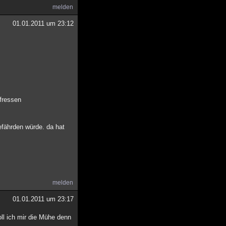
melden
01.01.2011 um 23:12
 fressen
gefährden würde. da hat
melden
01.01.2011 um 23:17
oll ich mir die Mühe denn