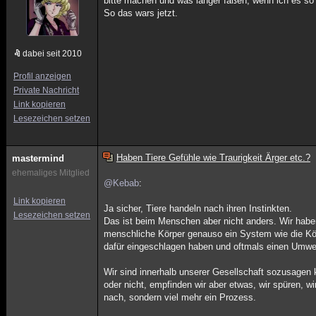
bitte machen und was länger faßen, wenn ich es so
So das wars jetzt.
dabei seit 2010
Profil anzeigen
Private Nachricht
Link kopieren
Lesezeichen setzen
Haben Tiere Gefühle wie Traurigkeit Ärger etc.?
mastermind
ehemaliges Mitglied
@Kebab
:
Link kopieren
Ja sicher, Tiere handeln nach ihren Instinkten.
Lesezeichen setzen
Das ist beim Menschen aber nicht anders. Wir haben
menschliche Körper genauso ein System wie die Kör
dafür eingeschlagen haben und oftmals einen Umwe
Wir sind innerhalb unserer Gesellschaft sozusagen k
oder nicht, empfinden wir aber etwas, wir spüren, wi
nach, sondern viel mehr ein Prozess.