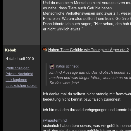
Und da man beim Menschen nicht voraussetzen muss
es nahe, dass Tiere auch Gefühle haben.
Menschliche Verhaltensweisen sind zwar z.T. wesent
Prinzipien. Warum also sollten Tiere keine Gefühle
Dann könnte ich auch sagen; "Hier schau, den hab i
er nicht wirklich etwas."
Haben Tiere Gefühle wie Traurigkeit Ärger etc.?
Kebab
dabei seit 2010
Katori schrieb:
Profil anzeigen
ich find Aussage das du das idiotisch findest sc
Private Nachricht
machen und was länger faßen, wenn ich es so 
Link kopieren
So das wars jetzt.
Lesezeichen setzen
ich denke mal du solltest nicht ständig mit fremdwö
bedeutung nicht kennst bzw. falsch zuordnest.
ich bin mal den thread durchgegangen und konnte bi
@mastermind
sicherlich haben tiere sowas, was wir gefühle nenne
wird, das sie die gleichen gefühle hätten wie wir me