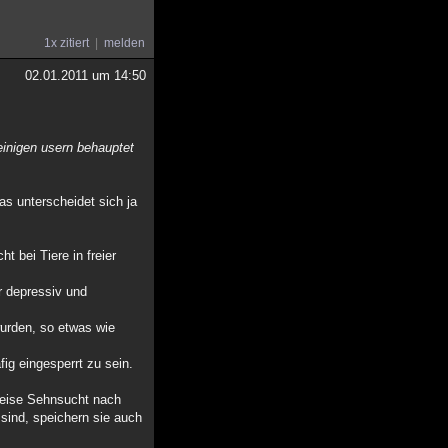
1x zitiert
melden
02.01.2011 um 14:50
 einigen usern behauptet
as unterscheidet sich ja
t bei Tiere in freier
r depressiv und
wurden, so etwas wie
fig eingesperrt zu sein.
rweise Sehnsucht nach
sind, speichern sie auch