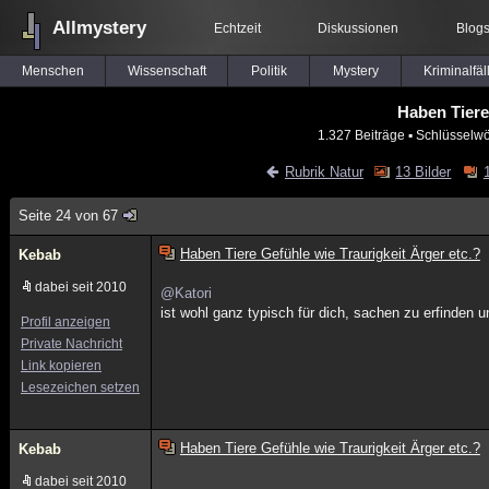
Allmystery
Echtzeit
Diskussionen
Blog
Menschen
Wissenschaft
Politik
Mystery
Kriminalfäl
Haben Tiere
1.327 Beiträge
▪ Schlüsselwö
Rubrik Natur
13 Bilder
Seite 24 von 67
Haben Tiere Gefühle wie Traurigkeit Ärger etc.?
Kebab
dabei seit 2010
@Katori
ist wohl ganz typisch für dich, sachen zu erfinden
Profil anzeigen
Private Nachricht
Link kopieren
Lesezeichen setzen
Haben Tiere Gefühle wie Traurigkeit Ärger etc.?
Kebab
dabei seit 2010