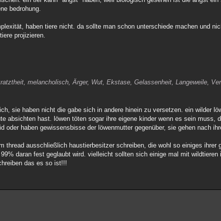
ene bedrohung.
mplexität, haben tiere nicht. da sollte man schon unterschiede machen und ni
ere projizieren.
atztheit, melancholisch, Ärger, Wut, Ekstase, Gelassenheit, Langeweile, Vers
rich, sie haben nicht die gabe sich in andere hinein zu versetzen. ein wilder l
ute absichten hast. löwen töten sogar ihre eigene kinder wenn es sein muss, da
leid oder haben gewissensbisse der löwenmutter gegenüber, sie gehen nach ihr
thread ausschließlich haustierbesitzer schreiben, die wohl so einiges ihrer ge
u 99% daran fest geglaubt wird. vielleicht sollten sich einige mal mit wildtieren 
hreiben das es so ist!!!