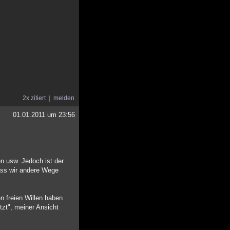
2x zitiert
melden
01.01.2011 um 23:56
n usw. Jedoch ist der
ass wir andere Wege
n freien Willen haben
tzt", meiner Ansicht