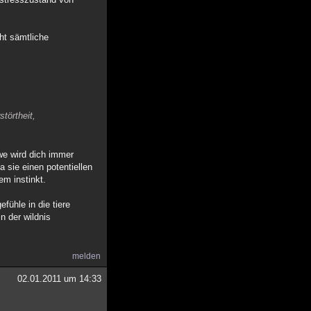
cht sämtliche
törtheit,
öwe wird dich immer
 sie einen potentiellen
em instinkt.
fühle in die tiere
in der wildnis
melden
02.01.2011 um 14:33