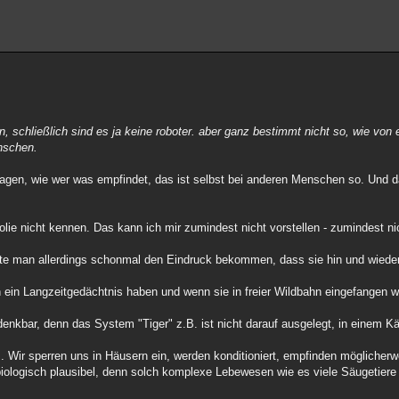
n, schließlich sind es ja keine roboter. aber ganz bestimmt nicht so, wie von
enschen.
 sagen, wie wer was empfindet, das ist selbst bei anderen Menschen so. Und d
lie nicht kennen. Das kann ich mir zumindest nicht vorstellen - zumindest nich
nte man allerdings schonmal den Eindruck bekommen, dass sie hin und wiede
 ein Langzeitgedächtnis haben und wenn sie in freier Wildbahn eingefangen 
denkbar, denn das System "Tiger" z.B. ist nicht darauf ausgelegt, in einem Kä
s. Wir sperren uns in Häusern ein, werden konditioniert, empfinden mögliche
biologisch plausibel, denn solch komplexe Lebewesen wie es viele Säugetiere 