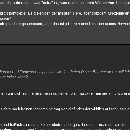
, dass da noch etwas "extra" ist, was uns in unserem Wesen von Tieren unt
lich komplexer als diejenigen der meisten Tiere, aber trotzdem funktionieren
 haben?
ch gerade angeschossen, aber das ist jetzt rein eine Reaktion seines Nerve
hon recht diffamierend, eigentlich wie fast jeden Deiner Beiträge,wozu soll ic
kurz faßen kann?
rtern um dich schmeißen, wenn du keinen plan hast wie man sie a) richtig ein
s dato noch keinen längeren beitrag von dir finden der wirklich aufschlussre
n, schließlich sind es ja keine roboter. aber ganz bestimmt nicht so, wie von 
nschen. ein tier kann "angst" haben, weil biologisch gesehen ist die angst ei