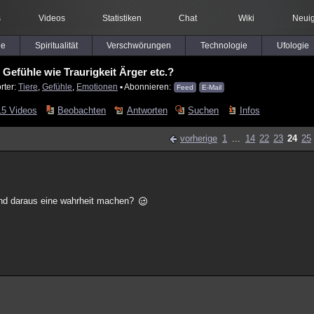
s
Videos
Statistiken
Chat
Wiki
Neuig
le
Spiritualität
Verschwörungen
Technologie
Ufologie
 Gefühle wie Traurigkeit Ärger etc.?
rter:
Tiere
,
Gefühle
,
Emotionen
▪ Abonnieren:
Feed
E-Mail
15 Videos
Beobachten
Antworten
Suchen
Infos
vorherige
1
...
14
22
23
24
25
 und daraus eine wahrheit machen?