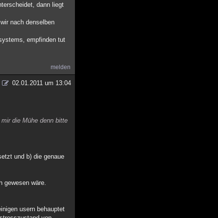
erscheidet, dann liegt
 wir nach denselben
nsystems, empfinden tut
melden
02.01.2011 um 13:04
h mir die Mühe denn bitte
setzt und b) die genaue
ich gewesen wäre.
einigen usern behauptet
n stresszustand von