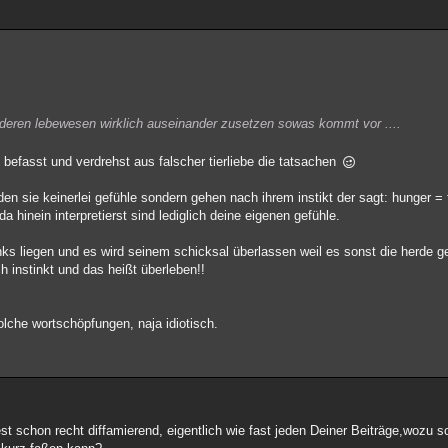
deren lebewesen wirklich auseinander zusetzen sowas kommt vor ....
g befasst und verdrehst aus falscher tierliebe die tatsachen
nden sie keinerlei gefühle sondern gehen nach ihrem instikt der sagt: hunger =
a hinein interpretierst sind lediglich deine eigenen gefühle.
links liegen und es wird seinem schicksal überlassen weil es sonst die herde 
ch instinkt und das heißt überleben!!
olche wortschöpfungen, naja idiotisch.
st schon recht diffamierend, eigentlich wie fast jeden Deiner Beiträge,wozu s