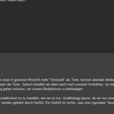
 kurz faßen kann?
 zwar in gewisser Hinsicht mehr "Verstand" als Tiere, können abstrakt denke
per der Tiere. Jedoch handeln wir eben auch nach unseren Instinkten, nur d
g gehen müssen, um unsere Bedürfnisse zu befriedigen.
onditioniert so zu handeln, wie wir es tun. Unabhängig davon, ob wir nun eine
r werden geleitet durch Gefühl. Ein Gefühl ist nichts, was man irgendwie "besi