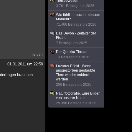
Tiefseewesen
3.761 Beiträge bis 2026
Wie fühlt ihr euch in diesem
Moment?
71.466 Beiträge bis 2026
Das Devon - Zeitalter der
Fische
7 Beiträge bis 2025
Der Quokka Thread
melden
13 Beiträge bis 2026
01.01.2011 um 22:59
Lazarus-Effekt - Wenn
ausgestorben geglaubte
nterfragen brauchen.
Tiere wieder entdeckt
werden
206 Beiträge bis 2025
Naturfotografie. Eure Bilder
von unserer Natur
29.398 Beiträge bis 2026