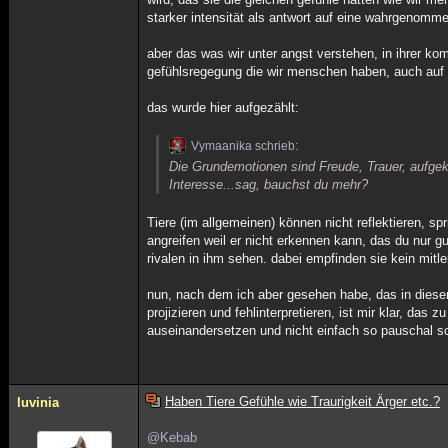
starker intensität als antwort auf eine wahrgenomm
aber das was wir unter angst verstehen, in ihrer ko
gefühlsregegung die wir menschen haben, auch auf ti
das wurde hier aufgezählt:
Vymaanika schrieb:
Die Grundemotionen sind Freude, Trauer, aufgekr
Interesse...sag, bauchst du mehr?
Tiere (im allgemeinen) können nicht reflektieren, sp
angreifen weil er nicht erkennen kann, das du nur g
rivalen in ihm sehen. dabei empfinden sie kein mit
nun, nach dem ich aber gesehen habe, das in diesem 
projizieren und fehlinterpretieren, ist mir klar, das z
auseinandersetzen und nicht einfach so pauschal sc
Haben Tiere Gefühle wie Traurigkeit Ärger etc.?
luvinia
@Kebab