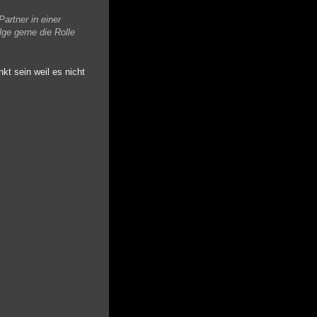
artner in einer
ge gerne die Rolle
kt sein weil es nicht