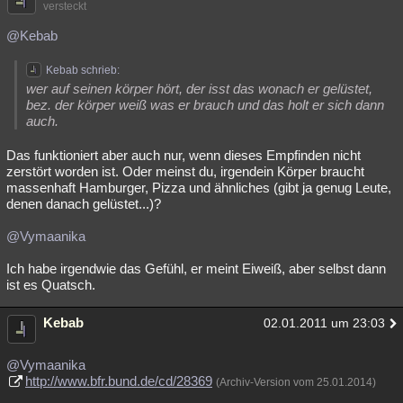
versteckt
@Kebab
Kebab schrieb:
wer auf seinen körper hört, der isst das wonach er gelüstet,
bez. der körper weiß was er brauch und das holt er sich dann
auch.
Das funktioniert aber auch nur, wenn dieses Empfinden nicht
zerstört worden ist. Oder meinst du, irgendein Körper braucht
massenhaft Hamburger, Pizza und ähnliches (gibt ja genug Leute,
denen danach gelüstet...)?
@Vymaanika
Ich habe irgendwie das Gefühl, er meint Eiweiß, aber selbst dann
ist es Quatsch.
Kebab
02.01.2011 um 23:03
@Vymaanika
http://www.bfr.bund.de/cd/28369
(Archiv-Version vom 25.01.2014)