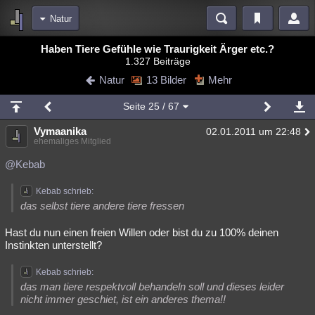
Natur
Bereiche
Haben Tiere Gefühle wie Traurigkeit Ärger etc.?
1.327 Beiträge
Echtzeit
Diskussionen
Blogs
Videos
Statistiken
Natur
13 Bilder
Mehr
Chat
Wiki
Neuigkeiten
2
Seite
25
/ 67
meine Rubriken
Vymaanika
02.01.2011 um 22:48
Menschen
Wissenschaft
Politik
Mystery
Kriminalfälle
ehemaliges Mitglied
Spiritualität
Verschwörungen
Technologie
Ufologie
@Kebab
Natur
Umfragen
Unterhaltung
Kebab schrieb:
das selbst tiere andere tiere fressen
weitere Rubriken
Hast du nun einen freien Willen oder bist du zu 100% deinen
Philosophie
Träume
Orte
Esoterik
Literatur
Instinkten unterstellt?
Astronomie
Helpdesk
Gruppen
Gaming
Filme
Kebab schrieb:
das man tiere respektvoll behandeln soll und dieses leider
Musik
Clash
Verbesserungen
Allmystery
English
nicht immer geschiet, ist ein anderes thema!!
Übersichten