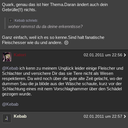
Quark, genau das ist hier Thema.Daran ändert auch dein
Besucht
Teilgenommen
Alle
Neue
Geschlossen
Gebrülle(!!) nichts.
Lesenswert
Schlüsselwörter
Kebab schrieb:
woher nimmst du da deine erkenntisse?
Ganz einfach, weil ich es so kenne.Sind halt fanatische
Fleischesser wie du und andere.
Katori
02.01.2011 um 22:56
@Kebab
ich kenn zu meinem Unglück leider einige Fleischer und
Schlachter und versichere Dir das sie Tiere nicht als Wesen
respektieren. Da wird noch über die gute alte Zeit gelacht, wo der
dummen Sau die ja blöde aus der Wäsche schaute, kurz vor der
Schlachtung eines mit nem Vorschlaghammer über den Schädel
gezogen wurde.
@Kebab
Kebab
02.01.2011 um 22:57