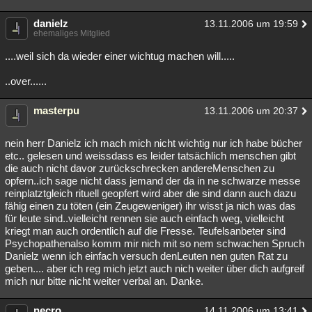
danielz
13.11.2006 um 19:59
ehemaliges Mitglied
....weil sich da wieder einer wichtug machen will.....
..over......
masterpu
13.11.2006 um 20:37
nein herr Danielz ich mach mich nicht wichtig nur ich habe bücher
etc.. gelesen und weissdass es leider tatsächlich menschen gibt
die auch nicht davor zurückschrecken andereMenschen zu
opfern..ich sage nicht dass jemand der da in ne schwarze messe
reinplatztgleich rituell geopfert wird aber die sind dann auch dazu
fähig einen zu töten (ein Zeugeweniger) ihr wisst ja nich was das
für leute sind..vielleicht rennen sie auch einfach weg, vielleicht
kriegt man auch ordentlich auf die Fresse. Teufelsanbeter sind
Psychopathenalso komm mir nich mit so nem schwachen Spruch
Danielz wenn ich einfach versuch denLeuten nen guten Rat zu
geben.... aber ich reg mich jetzt auch nich weiter über dich aufgreif
mich nur bitte nicht weiter verbal an. Danke.
necro
14.11.2006 um 13:41