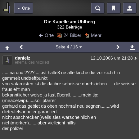
Orte
Bereiche
Die Kapelle am Uhlberg
322 Beiträge
Echtzeit
Diskussionen
Blogs
Videos
Statistiken
Orte
24 Bilder
Mehr
Chat
Wiki
Neuigkeiten
Seite
4
/ 16
meine Rubriken
danielz
12.10.2006 um 21:28
Menschen
Wissenschaft
Politik
Mystery
Kriminalfälle
ehemaliges Mitglied
Spiritualität
Verschwörungen
Technologie
Ufologie
......na und ????......ist halte3 ne alte kirche die vor sich hin
gammelt undtreffpunkt
von satarnisten ist die da ihre scheisse durchziehen......die weisse
Natur
Umfragen
Unterhaltung
frausieht man
weitere Rubriken
bekanntlicher weise ja fast überall.........mein tip:
(miracelwip)......soll pfarrer
Philosophie
Träume
Orte
Esoterik
Literatur
gerhard das gebiet da oben nochmal neu segnen........wird
dieteufelsanbeter garantiert
Astronomie
Helpdesk
Gruppen
Gaming
Filme
nicht abschrecken(weils sies warscheinlich eh
nichtmerken).......aber vielleicht hilfts
Musik
Clash
Verbesserungen
Allmystery
English
der polizei
Übersichten