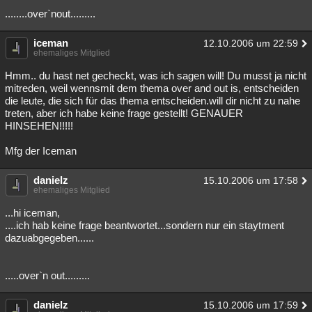
........over`nout.........
Besucht
Teilgenommen
Alle
Neue
Geschlossen
Lesenswert
iceman
Schlüsselwörter
12.10.2006 um 22:59
ehemaliges Mitglied
Hmm.. du hast net gecheckt, was ich sagen will! Du musst ja nicht
mitreden, weil wennsmit dem thema over and out is, entscheiden
die leute, die sich für das thema entscheiden.will dir nicht zu nahe
treten, aber ich habe keine frage gestellt! GENAUER
HINSEHEN!!!!!
Mfg der Iceman
danielz
15.10.2006 um 17:58
ehemaliges Mitglied
...hi iceman,
....ich hab keine frage beantwortet...sondern nur ein staytment
dazuabgegeben......
.....over`n out.........
danielz
15.10.2006 um 17:59