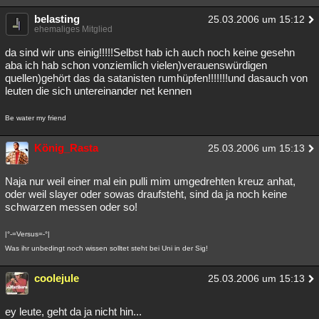
belasting
25.03.2006 um 15:12
ehemaliges Mitglied
da sind wir uns einig!!!!!Selbst hab ich auch noch keine gesehn
aba ich hab schon vonziemlich vielen)verauenswürdigen
quellen)gehört das da satanisten rumhüpfen!!!!!!!und dasauch von
leuten die sich untereinander net kennen
Be water my friend
König_Rasta
25.03.2006 um 15:13
Naja nur weil einer mal ein pulli mim umgedrehten kreuz anhat,
oder weil slayer oder sowas draufsteht, sind da ja noch keine
schwarzen messen oder so!
|°-=Versus=-°|
Was ihr unbedingt noch wissen solltet steht bei Uni in der Sig!
coolejule
25.03.2006 um 15:13
ey leute, geht da ja nicht hin...