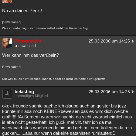
Na an deinen Penis!
|°-=Versus=-°|
Was ihr unbedingt noch wissen solltet steht bei Uni in der Sig!
Capspauldin
25.03.2006 um 14:25
anwesend
Wer kann ihm das verübeln?
|°-=Versus=-°|
Nur weil du es nicht riechen kannst, heisst es nicht ich hätte nicht gefurzt!
belasting
25.03.2006 um 14:25
ehemaliges Mitglied
okok freunde sachte sachte ich glaube auch an geister bis jezz
konnte mir aba noch KEINERbeweisen das es wircklich welche
gibt!!!!!!!!Außerdem waren wir nachts da sieht zwarunheimlich aus
is aba nicht geisterhaft. ich guck mal vllt. fahr ich da mal
wiedanächstes wochenende hin und geh mit nem kollegen da rein
gucken.......aba nur wenn dakeine satanisten rumlaufen:D