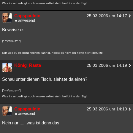
Was ihr unbedingt noch wissen solltet steht bei Uni in der Sig!
Besucht
Teilgenommen
Alle
Neue
Geschlossen
Capspauldin
25.03.2006 um 14:17
Lesenswert
Schlüsselwörter
anwesend
Beweise es
|°-=Versus=-°|
Nur weil du es nicht riechen kannst, heisst es nicht ich hätte nicht gefurzt!
König_Rasta
25.03.2006 um 14:19
Schau unter dienen Tisch, siehste da einen?
|°-=Versus=-°|
Was ihr unbedingt noch wissen solltet steht bei Uni in der Sig!
Capspauldin
25.03.2006 um 14:19
anwesend
Nein nur ......was ist denn das.