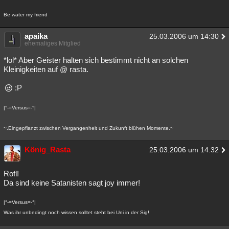
Be water my friend
apaika
25.03.2006 um 14:30
ehemaliges Mitglied
*lol* Aber Geister halten sich bestimmt nicht an solchen
Kleinigkeiten auf @ rasta.
:P
|°-=Versus=-°|
~.Eingepflanzt zwischen Vergangenheit und Zukunft blühen Momente.~
König_Rasta
25.03.2006 um 14:32
Rofl!
Da sind keine Satanisten sagt joy immer!
|°-=Versus=-°|
Was ihr unbedingt noch wissen solltet steht bei Uni in der Sig!