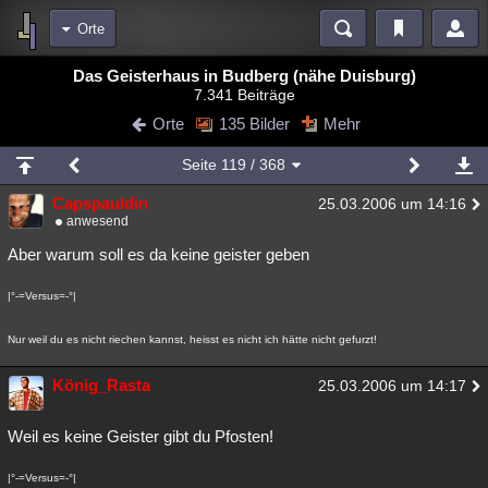
Orte
Bereiche
Das Geisterhaus in Budberg (nähe Duisburg)
7.341 Beiträge
Echtzeit
Diskussionen
Blogs
Videos
Statistiken
Orte
135 Bilder
Mehr
Chat
Wiki
Neuigkeiten
2
Seite
119
/ 368
meine Rubriken
Capspauldin
25.03.2006 um 14:16
Menschen
Wissenschaft
Politik
Mystery
Kriminalfälle
anwesend
Spiritualität
Verschwörungen
Technologie
Ufologie
Aber warum soll es da keine geister geben
Natur
Umfragen
Unterhaltung
|°-=Versus=-°|
weitere Rubriken
Nur weil du es nicht riechen kannst, heisst es nicht ich hätte nicht gefurzt!
Philosophie
Träume
Orte
Esoterik
Literatur
König_Rasta
25.03.2006 um 14:17
Astronomie
Helpdesk
Gruppen
Gaming
Filme
Weil es keine Geister gibt du Pfosten!
Musik
Clash
Verbesserungen
Allmystery
English
Übersichten
|°-=Versus=-°|