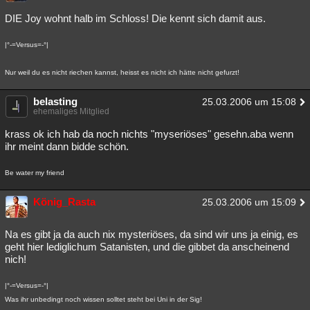
DIE Joy wohnt halb im Schloss! Die kennt sich damit aus.
|°-=Versus=-°|
Nur weil du es nicht riechen kannst, heisst es nicht ich hätte nicht gefurzt!
belasting
25.03.2006 um 15:08
ehemaliges Mitglied
krass ok ich hab da noch nichts "myseriöses" gesehn.aba wenn
ihr meint dann bidde schön.
Be water my friend
König_Rasta
25.03.2006 um 15:09
Na es gibt ja da auch nix mysteriöses, da sind wir uns ja einig, es
geht hier lediglichum Satanisten, und die gibbet da anscheinend
nich!
|°-=Versus=-°|
Was ihr unbedingt noch wissen solltet steht bei Uni in der Sig!