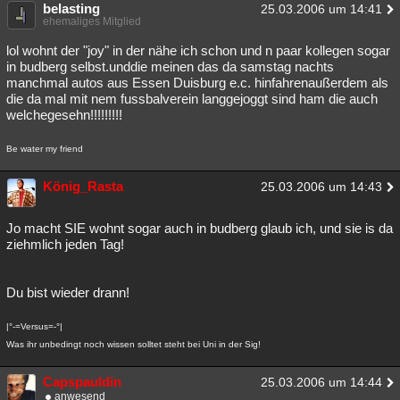
belasting
25.03.2006 um 14:41
ehemaliges Mitglied
lol wohnt der "joy" in der nähe ich schon und n paar kollegen sogar
in budberg selbst.unddie meinen das da samstag nachts
manchmal autos aus Essen Duisburg e.c. hinfahrenaußerdem als
die da mal mit nem fussbalverein langgejoggt sind ham die auch
welchegesehn!!!!!!!!!
Be water my friend
König_Rasta
25.03.2006 um 14:43
Jo macht SIE wohnt sogar auch in budberg glaub ich, und sie is da
ziehmlich jeden Tag!
Du bist wieder drann!
|°-=Versus=-°|
Was ihr unbedingt noch wissen solltet steht bei Uni in der Sig!
Capspauldin
25.03.2006 um 14:44
anwesend