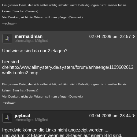
Ein grosser Geist, der sich selbst richtig schätzt, rächt Beleidigungen nicht, weil er für sie
keinen Sinn hat.(Seneca)
Viel Denken, nicht viel Wissen soll man pflegen(Demokrit)
-=schwa=-
mermaidman
02.04.2006 um 22:57
ehemaliges Mitglied
Und wieso sind da nur 2 etagen?
hier sind
dreihttp://www.allmystery.de/system/forum/anhaenge/1109602613,
wolfskuhlen2.bmp
Ein grosser Geist, der sich selbst richtig schätzt, rächt Beleidigungen nicht, weil er für sie
keinen Sinn hat.(Seneca)
Viel Denken, nicht viel Wissen soll man pflegen(Demokrit)
-=schwa=-
joybeat
03.04.2006 um 23:44
ehemaliges Mitglied
Irgendwie können die Links nicht angezeigt werden....
und warum "2 Etagen" wenn es 2Etagen auf einem Bild sind,