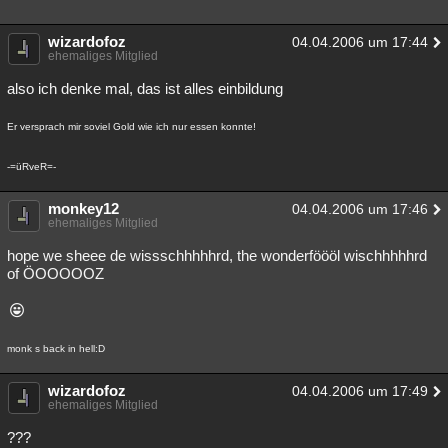
wizardofoz
04.04.2006 um 17:44
ehemaliges Mitglied
also ich denke mal, das ist alles einbildung
Er versprach mir soviel Gold wie ich nur essen konnte!
-=üRveR=-
monkey12
04.04.2006 um 17:46
ehemaliges Mitglied
hope we sheee de wissschhhhhrd, the wonderföööl wischhhhhrd
of ÖOOOOOZ
monk s back in hell:D
wizardofoz
04.04.2006 um 17:49
ehemaliges Mitglied
???