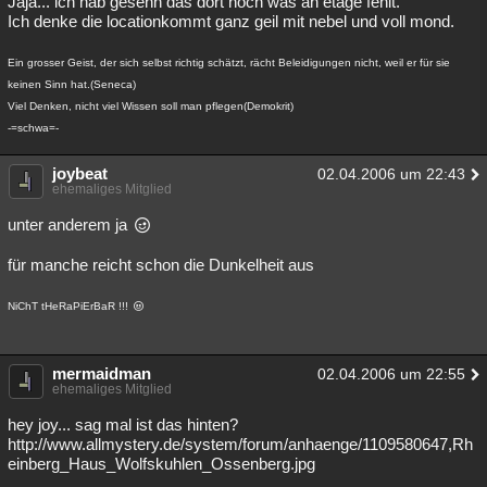
Jaja... ich hab gesehn das dort noch was an etage fehlt.
Ich denke die locationkommt ganz geil mit nebel und voll mond.
Ein grosser Geist, der sich selbst richtig schätzt, rächt Beleidigungen nicht, weil er für sie
keinen Sinn hat.(Seneca)
Viel Denken, nicht viel Wissen soll man pflegen(Demokrit)
-=schwa=-
joybeat
02.04.2006 um 22:43
ehemaliges Mitglied
unter anderem ja
für manche reicht schon die Dunkelheit aus
NiChT tHeRaPiErBaR !!!
mermaidman
02.04.2006 um 22:55
ehemaliges Mitglied
hey joy... sag mal ist das hinten?
http://www.allmystery.de/system/forum/anhaenge/1109580647,Rh
einberg_Haus_Wolfskuhlen_Ossenberg.jpg