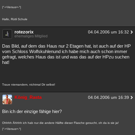
|°-=Versus=-°|
Hallo, Rütli Schule
rotezorix
04.04.2006 um 16:32
ehemaliges Mitglied
Das Bild, auf dem das Haus nur 2 Etagen hat, ist auch auf der HP
vom Schloss Wolfskuhlenund ich habe mich auch schon immer
gefragt, welches Haus das ist und was das auf der HPzu suchen
hat!
Traue niemandem, nichtmal Dir selbst!
König_Rasta
04.04.2006 um 16:39
Bin ich der einzige fähige hier?
Ohhhh Ähhhh ich hab nur die andere Hälfte dieser Flasche gesucht, oh da is sie ja!
|°-=Versus=-°|