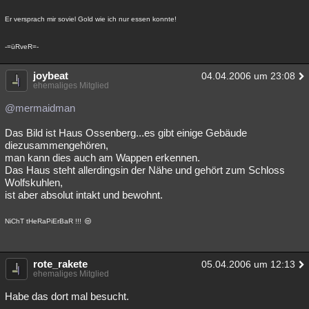
Er versprach mir soviel Gold wie ich nur essen konnte!
-=üRveR=-
joybeat
04.04.2006 um 23:08
ehemaliges Mitglied
@mermaidman
Das Bild ist Haus Ossenberg...es gibt einige Gebäude
diezusammengehören,
man kann dies auch am Wappen erkennen.
Das Haus steht allerdingsin der Nähe und gehört zum Schloss
Wolfskuhlen,
ist aber absolut intakt und bewohnt.
NiChT tHeRaPiErBaR !!!
rote_rakete
05.04.2006 um 12:13
ehemaliges Mitglied
Habe das dort mal besucht.