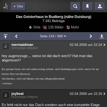
Orte
Bereiche
Das Geisterhaus in Budberg (nähe Duisburg)
7.341 Beiträge
Echtzeit
Diskussionen
Blogs
Videos
Statistiken
Orte
135 Bilder
Mehr
Chat
Wiki
Neuigkeiten
2
Seite
124
/ 368
meine Rubriken
mermaidman
02.04.2006 um 22:24
Menschen
Wissenschaft
Politik
Mystery
Kriminalfälle
ehemaliges Mitglied
Spiritualität
Verschwörungen
Technologie
Ufologie
hey augenzeuge.... wieso ist dat dach wech? Hat man das
abgerissen?
Natur
Umfragen
Unterhaltung
Ein grosser Geist, der sich selbst richtig schätzt, rächt Beleidigungen nicht, weil er für sie
weitere Rubriken
keinen Sinn hat.(Seneca)
Philosophie
Träume
Orte
Esoterik
Literatur
Viel Denken, nicht viel Wissen soll man pflegen(Demokrit)
-=schwa=-
Astronomie
Helpdesk
Gruppen
Gaming
Filme
joybeat
02.04.2006 um 22:26
ehemaliges Mitglied
Musik
Clash
Verbesserungen
Allmystery
English
Es fehlt nicht nur das Dach sondern auch eine komplette Etage.
Übersichten