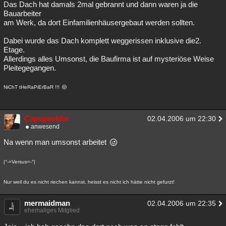
Das Dach hat damals 2mal gebrannt und dann waren ja die
Besucht
Teilgenommen
Alle
Neue
Geschlossen
Bauarbeiter
am Werk, da dort Einfamilienhäusergebaut werden sollten.
Lesenswert
Schlüsselwörter
Dabei wurde das Dach komplett weggerissen inklusive die2.
Etage.
Allerdings alles Umsonst, die Baufirma ist auf mysteriöse Weise
Pleitegegangen.
NiChT tHeRaPiErBaR !!!
Capspauldin
02.04.2006 um 22:30
anwesend
Na wenn man umsonst arbeitet
|°-=Versus=-°|
Nur weil du es nicht riechen kannst, heisst es nicht ich hätte nicht gefurzt!
mermaidman
02.04.2006 um 22:35
ehemaliges Mitglied