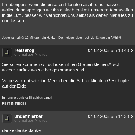
Im überigens wenn die unseren Planeten als ihre heimatwelt
wollen dann sprengen wir ihn einfach mal mit unserem Atomwaffen
in die Luft , besser wir vernichten uns selbst als denen hier alles zu
überlassen
Jeder ist mal für 15 Minuten ein Held..... Die meisten aber noch viel länger ein A**hl**h
realzerog
04.02.2005 um 13:43
ehemaliges Mitglied
Sie sollen kommen wir schicken ihren Grauen kleinen Arsch
wieder zurück wo sie her gekommen sind !
Vergesst nicht wir sind Menschen die Schrecklichten Geschöpfe
auf der Erde !
In nomine patris et filii spiritus sancti
REST IN PIECES
undefinierbar_
04.02.2005 um 14:38
ehemaliges Mitglied
danke danke danke