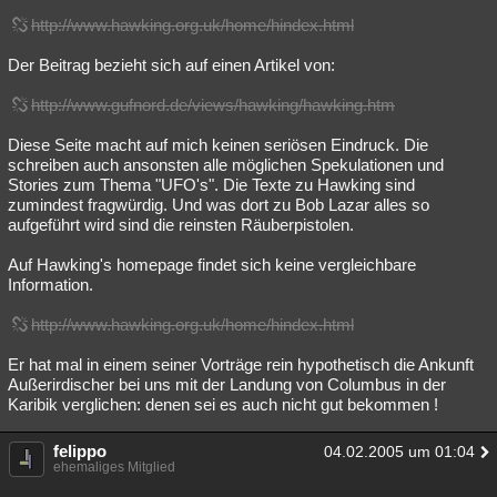
http://www.hawking.org.uk/home/hindex.html
Der Beitrag bezieht sich auf einen Artikel von:
http://www.gufnord.de/views/hawking/hawking.htm
Diese Seite macht auf mich keinen seriösen Eindruck. Die
schreiben auch ansonsten alle möglichen Spekulationen und
Stories zum Thema "UFO's". Die Texte zu Hawking sind
zumindest fragwürdig. Und was dort zu Bob Lazar alles so
aufgeführt wird sind die reinsten Räuberpistolen.
Auf Hawking's homepage findet sich keine vergleichbare
Information.
http://www.hawking.org.uk/home/hindex.html
Er hat mal in einem seiner Vorträge rein hypothetisch die Ankunft
Außerirdischer bei uns mit der Landung von Columbus in der
Karibik verglichen: denen sei es auch nicht gut bekommen !
felippo
04.02.2005 um 01:04
ehemaliges Mitglied