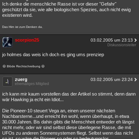
Ich denke die menschliche Rasse ist vor dieser "Gefahr"
geschützt da sie, wie alle biologischen Spezies, auch nicht ewig
existieren wird.
Das Hirn ist zum Denken da.
scorpion25
03.02.2005 um 23:13
Diskussionsleiter
jo holmes das weis ich doch es ging ums prenziep
Blöde Rechtschreibung
zuerg
03.02.2005 um 23:24
ehemaliges Mitglied
ich kann mir kaum vorstellen das der Artikel so stimmt, denn dann
wär Hawking ja echt ein Idiot...
Die Pioneer-10 steuert Vega an, einen unserer nächsten
Nachbarsterne...und erreicht ihn wohl, wenn überhaupt, in etwa
30.000 Jahren. Bis dahin gibts die Menschheit entweder eh längst
nicht mehr, oder wir sind selbst diese überlegene Rasse, die mit
UFOs zu anderen Sonnensystemen fliegt. Selbst wenn das nicht
so ist, so wäre die Pioneer so oder so bedeutungslos.