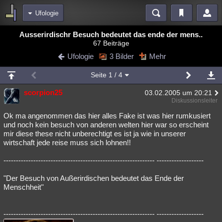
Ufologie
Bereiche
Ausserirdischr Besuch bedeutet das ende der mens..
67 Beiträge
Echtzeit
Diskussionen
Blogs
Videos
Statistiken
Ufologie
3 Bilder
Mehr
Chat
Wiki
Neuigkeiten
2
Seite
1
/ 4
meine Rubriken
scorpion25
03.02.2005 um 20:21
Menschen
Wissenschaft
Politik
Mystery
Kriminalfälle
Diskussionsleiter
Spiritualität
Verschwörungen
Technologie
Ufologie
Ok ma angenommen das hier alles Fake ist was hier rumkusiert
und noch kein besuch von anderen welten hier war so erscheint
mir diese these nicht unberechtigt es ist ja wie in unserer
Natur
Umfragen
Unterhaltung
wirtschaft jede reise muss sich lohnen!!
weitere Rubriken
------------------------------------------------------------- -------------------
Philosophie
Träume
Orte
Esoterik
Literatur
"Der Besuch von Außerirdischen bedeutet das Ende der
Astronomie
Helpdesk
Gruppen
Gaming
Filme
Menschheit"
Musik
Clash
Verbesserungen
Allmystery
English
------------------------------------------------------------- -------------------
Übersichten