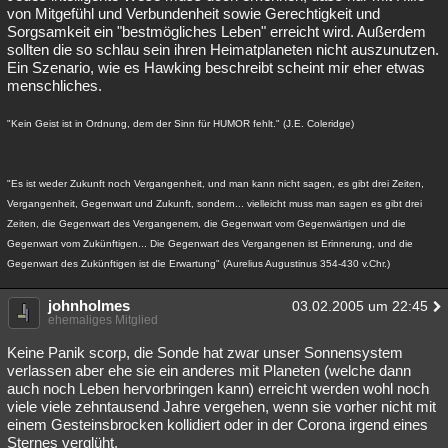
von Mitgefühl und Verbundenheit sowie Gerechtigkeit und
Sorgsamkeit ein "bestmögliches Leben" erreicht wird. Außerdem
sollten die so schlau sein ihren Heimatplaneten nicht auszunutzen.
Ein Szenario, wie es Hawking beschreibt scheint mir eher etwas
menschliches.
"Kein Geist ist in Ordnung, dem der Sinn für HUMOR fehlt." (J.E. Coleridge)
"Es ist weder Zukunft noch Vergangenheit, und man kann nicht sagen, es gibt drei Zeiten,
Vergangenheit, Gegenwart und Zukunft, sondern... vielleicht muss man sagen es gibt drei
Zeiten, die Gegenwart des Vergangenem, die Gegenwart vom Gegenwärtigen und die
Gegenwart vom Zukünftigen... Die Gegenwart des Vergangenen ist Erinnerung, und die
Gegenwart des Zukünftigen ist die Erwartung" (Aurelius Augustinus 354-430 v.Chr.)
johnholmes
03.02.2005 um 22:45
ehemaliges Mitglied
Keine Panik scorp, die Sonde hat zwar unser Sonnensystem
verlassen aber ehe sie ein anderes mit Planeten (welche dann
auch noch Leben hervorbringen kann) erreicht werden wohl noch
viele viele zehntausend Jahre vergehen, wenn sie vorher nicht mit
einem Gesteinsbrocken kollidiert oder in der Corona irgend eines
Sternes verglüht.