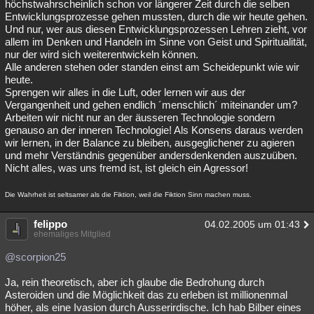
höchstwahrscheinlich schon vor längerer Zeit durch die selben
Entwicklungsprozesse gehen mussten, durch die wir heute gehen.
Und nur, wer aus diesen Entwicklungsprozessen Lehren zieht, vor
allem im Denken und Handeln im Sinne von Geist und Spiritualität,
nur der wird sich weiterentwickeln können.
Alle anderen stehen oder standen einst am Scheidepunkt wie wir
heute.
Sprengen wir alles in die Luft, oder lernen wir aus der
Vergangenheit und gehen endlich ´menschlich´ miteinander um?
Arbeiten wir nicht nur an der äusseren Technologie sondern
genauso an der inneren Technologie! Als Konsens daraus werden
wir lernen, in der Balance zu bleiben, ausgeglichener zu agieren
und mehr Verständnis gegenüber andersdenkenden auszuüben.
Nicht alles, was uns fremd ist, ist gleich ein Agressor!
Die Wahrheit ist seltsamer als die Fiktion, weil die Fiktion Sinn machen muss.
felippo
04.02.2005 um 01:43
ehemaliges Mitglied
@scorpion25
Ja, rein theoretisch, aber ich glaube die Bedrohung durch
Asteroiden und die Möglichkeit das zu erleben ist millionenmal
höher, als eine Ivasion durch Ausserirdische. Ich hab Bilber eines