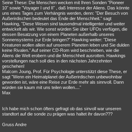
Seine These: Die Menschen wecken mit Ihren Sonden "Pioneer
10" sowie "Voyager I und II" , daß Interesse der Aliens. Das könnte
uns eines Tages zum Verhängnis werden, denn: "Der Besuch von
Außerirdischen bedeutet das Ende der Menschheit." sagt
Hawking, "Diese Wesen sind tausendmal intelligenter und weiter
entwickelt als wir. Wie sonst würden Sie über UFOs verfügen, die
dessen Besatzung von einem Planeten außerhalb unseres
Sonnensystems zur Erde bringen?" Hawking weiter: "Diese
Kreaturen wollen allein auf unserem Planeten leben und Sie dulden
keine Rivalen." Auf seiner CD-Rom wird beschrieben, wie die
Aliens die Welt erobern und die Menschheit ausrotten. Hawkings
vorstellungen nach soll dies in den nächsten Jahrzehnten
geschehen!
Malcom Joung, Prof. Für Psychologie unterstützt diese These, er
sagt "Wenn ein Heimatplanet der Außerirdischen unbewohnbar
geworden ist, wäre eine Reise zur Erde mehr als sinnvoll. Dann
würden sie kaum mit uns teilen wollen...."
Max
Ich habe mich schon öfters gefragt ob das sinvoll war unseren
standtort auf die sonde zu prägen was haltet ihr davon???
Gruss Andre