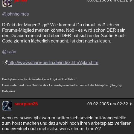
09.02.2005 um 02:22
@johnholmes
Drückt der Magen? -gg* Wie kommst Du darauf, daß ich ein
Forums-Mitglied meinen könnte. Nöö - es wird schon DER sein,
den Du auch meinst und eben DER hat sich in der Sache Bibel-
Code ziemlich lächerlich gemacht. Ist dort nachzulesen.
@kaán
http://www.share-berlin.de/index.htm?plan.htm
Das kybernetische Äquivalent von Logik ist Oszillation.
Ganz unten auf dem Grunde des Lebendigseins treffen wir auf die Metapher. (Gregory
Bateson)
scorpion25
09.02.2005 um 02:32
wenn es sowas gibt warum sollten sich soviele miltärangestellte
zum horst machen und dazu wohl noch ihren arbeitsplatz verlieren
und eventuel noch mehr also wens stimmt hmm??