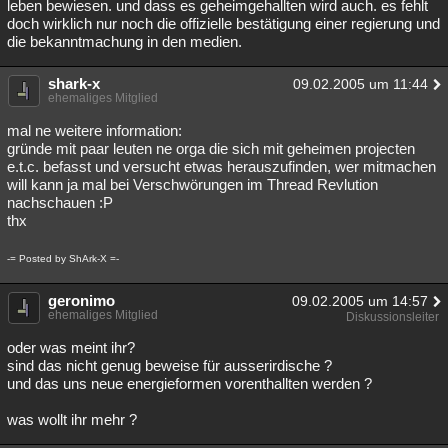
leben bewiesen. und dass es geheimgehallten wird auch. es fehlt
doch wirklich nur noch die offizielle bestätigung einer regierung und
die bekanntmachung in den medien.
shark-x
09.02.2005 um 11:44
ehemaliges Mitglied
mal ne weitere information:
gründe mit paar leuten ne orga die sich mit geheimen projecten
e.t.c. befasst und versucht etwas herauszufinden, wer mitmachen
will kann ja mal bei Verschwörungen im Thread Revlution
nachschauen :P
thx
-= Posted by ShArk-X =-
geronimo
09.02.2005 um 14:57
ehemaliges Mitglied
Diskussionsleiter
oder was meint ihr?
sind das nicht genug beweise für ausserirdische ?
und das uns neue energieformen vorenthallten werden ?
was wollt ihr mehr ?