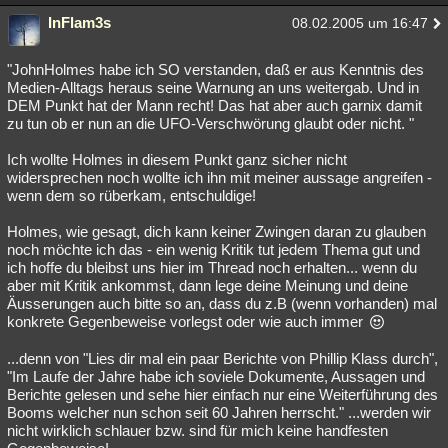
InFlam3s
08.02.2005 um 16:47
"JohnHolmes habe ich SO verstanden, daß er aus Kenntnis des
Medien-Alltags heraus seine Warnung an uns weitergab. Und in
DEM Punkt hat der Mann recht! Das hat aber auch garnix damit
zu tun ob er nun an die UFO-Verschwörung glaubt oder nicht. "
Ich wollte Holmes in diesem Punkt ganz sicher nicht
widersprechen noch wollte ich ihn mit meiner aussage angreifen -
wenn dem so rüberkam, entschuldige!
Holmes, wie gesagt, dich kann keiner Zwingen daran zu glauben
noch möchte ich das - ein wenig Kritik tut jedem Thema gut und
ich hoffe du bleibst uns hier im Thread noch erhalten... wenn du
aber mit Kritik ankommst, dann lege deine Meinung und deine
Äusserungen auch bitte so an, dass du z.B (wenn vorhanden) mal
konkrete Gegenbeweise vorlegst oder wie auch immer
...denn von "Lies dir mal ein paar Berichte von Phillip Klass durch",
"Im Laufe der Jahre habe ich soviele Dokumente, Aussagen und
Berichte gelesen und sehe hier einfach nur eine Weiterführung des
Booms welcher nun schon seit 60 Jahren herrscht." ...werden wir
nicht wirklich schlauer bzw. sind für mich keine handfesten