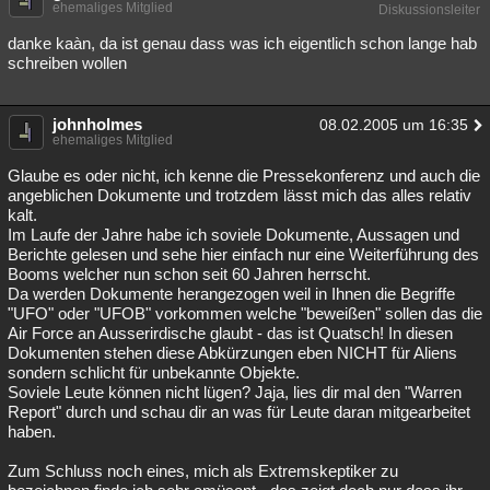
ehemaliges Mitglied
Diskussionsleiter
danke kaàn, da ist genau dass was ich eigentlich schon lange hab
schreiben wollen
johnholmes
08.02.2005 um 16:35
ehemaliges Mitglied
Glaube es oder nicht, ich kenne die Pressekonferenz und auch die
angeblichen Dokumente und trotzdem lässt mich das alles relativ
kalt.
Im Laufe der Jahre habe ich soviele Dokumente, Aussagen und
Berichte gelesen und sehe hier einfach nur eine Weiterführung des
Booms welcher nun schon seit 60 Jahren herrscht.
Da werden Dokumente herangezogen weil in Ihnen die Begriffe
"UFO" oder "UFOB" vorkommen welche "beweißen" sollen das die
Air Force an Ausserirdische glaubt - das ist Quatsch! In diesen
Dokumenten stehen diese Abkürzungen eben NICHT für Aliens
sondern schlicht für unbekannte Objekte.
Soviele Leute können nicht lügen? Jaja, lies dir mal den "Warren
Report" durch und schau dir an was für Leute daran mitgearbeitet
haben.
Zum Schluss noch eines, mich als Extremskeptiker zu