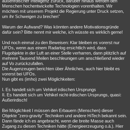
außerirdischer Intelligenz zurück, darüber hinaus werden den
Menschen hochentwickelte Technologien vorenthalten. Wir
möchten mit unserem Projekt die Regierung unter Druck setzen,
um ihr Schweigen zu brechen"
Warum der Aufwand? Was könnten andere Motivationsgründe
dafür sein? Bitte nennt mir welche, ich wüsste es wirklich gerne!
Und noch einmal zu den Beweisen: Klar bleiben es vorerst nur
UFOs, wenn aus einem Radarlog ersichtlich wird, dass
Flugobjekte in der Luft an einer Stelle verharren, dann plötzlich auf
mehrere Tausend Meilen beschleunigen um anschließend wieder
auf Vo zurückzufallen.
Die Augenzeugen berichten über Ähnliches, auch hier bleibt es
vorerst bei UFOs.
Nun gibt es (imho) zwei Möglichkeiten:
I. Es handelt sich um Vehikel irdischen Ursprungs
II. Es handelt sich um Vehikel nicht-irdischen Ursprungs, quasi:
Außerirdisch!
Bei Möglichkeit I müssen den Erbauern (Menschen) dieser
Objekte "zero-gravity" Techniken und andere HiTech bekannt sein.
Dann fände ich es angebracht, wenn die breite Masse auch
Zugang zu diesen Techniken hätte (Energieerzeugung o.ä.). Hier