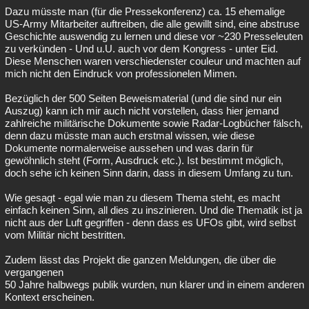
Dazu müsste man (für die Pressekonferenz) ca. 15 ehemalige
US-Army Mitarbeiter auftreiben, die alle gewillt sind, eine abstruse
Geschichte auswendig zu lernen und diese vor ~230 Presseleuten
zu verkünden - Und u.U. auch vor dem Kongress - unter Eid.
Diese Menschen waren verschiedenster couleur und machten auf
mich nicht den Eindruck von professionelen Mimen.
Bezüglich der 500 Seiten Beweismaterial (und die sind nur ein
Auszug) kann ich mir auch nicht vorstellen, dass hier jemand
zahlreiche militärische Dokumente sowie Radar-Logbücher fälsch,
denn dazu müsste man auch erstmal wissen, wie diese
Dokumente normalerweise aussehen und was darin für
gewöhnlich steht (Form, Ausdruck etc.). Ist bestimmt möglich,
doch sehe ich keinen Sinn darin, dass in diesem Umfang zu tun.
Wie gesagt - egal wie man zu diesem Thema steht, es macht
einfach keinen Sinn, all dies zu inszinieren. Und die Thematik ist ja
nicht aus der Luft gegriffen - denn dass es UFOs gibt, wird selbst
vom Militär nicht bestritten.
Zudem lässt das Projekt die ganzen Meldungen, die über die
vergangenen
50 Jahre halbwegs publik wurden, nun klarer und in einem anderen
Kontext erscheinen.