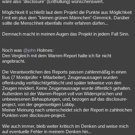
wäre also "disclosure" (Enthüllung) wünschenswert.
Möglichkeit II schließt laut dem Projekt die Punkte aus Möglichkeit
I mit ein plus dem "kleinen grünen Männchen"-Gimmick. Darüber
sollte die Menschheit ebenfalls mehr erfahren dürfen...
Demnach macht in meinen Augen das Projekt in jedem Fall Sinn.
Noch was
@john
Holmes:
Den Vergleich mit dem Warren-Report halte ich für nicht
angebracht.
Die Verantwortlichen des Reports passen zahlenmäßig in einen
Bus (7 Mordprüfer + Mitarbeiter), Zeugenaussagen wurden
offenkundig verfälscht/gefälscht und später teilweise von den
Zeugen revidiert. Keine Zeugenaussage wurde öffentlich gehalten.
Außerdem ist der Warren-Report voll von Widersprüchen und
unbewiesenen Behauptungen, und, bezogen auf das disclosure-
project, von der gegenseitigen Lobby.
Meiner Meinung nach unterscheidet sich der Report in zahlreichen
Punkten vom disclosure-project.
Wie auch immer, bleib weiter kritisch im Denken und weise mich
auf eventuelle Fehler in meinem Denken hin...