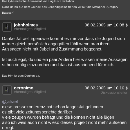
Das kybernetische Äquivalent von Logik ist Oszillation.
Besucht
Teilgenommen
Alle
Neue
Geschlossen
Ganz unten auf dem Grunde des Lebendigseins treffen wir auf die Metapher. (Gregory
Bateson)
Lesenswert
Schlüsselwörter
johnholmes
08.02.2005 um 16:08
ehemaliges Mitglied
Danke Jafrael, irgendwie kommt es mir vor dass die Jugend sich
immer gleich persönlich angegriffen fühlt wenn man ihren
Aussagen nicht mit Jubel und Zustimmung begegnet.
Ist auch egal, du und ein paar Andere hier wissen meine Aussagen
schon richtig einzuordnen und das ist ausreichend für mich.
Das Hirn ist zum Denken da.
geronimo
08.02.2005 um 16:16
ehemaliges Mitglied
Diskussionsleiter
@jafrael
diese pressekonferenz hat schon lange stattgefunden
es gibt viele zeitungsberichte darüber
viele zeugen wurden befragt und die können nicht alle lügen
also ich weis auch nicht wieso dieses projekt nicht mehr aufsehen
erregt.