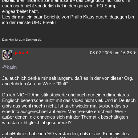
bezeichnen finde ich sehr amüsant - das zeigt doch nur dass ihr
euch noch nicht sonderlich tief in den ganzen UFO Sumpf
eingearbeitet habt.
Lies dir mal ein paar Berichte von Phillip Klass durch, dagegen bin
ich der reinste UFO Freak!
Das Hirn ist zum Denken da.
jafrael
08.02.2005 um 16:36
@kaán
Ja, auch ich denke mir seit langem, daß es in der von dieser Org.
angeführten Art und Weise "läuft".
Da ich NICHT Anglistik studierte und auch nur ein rudimentäres
Englisch beherrsche nutzt mit das Video nicht viel. Und in Deutsch
gibts das wohl (noch) nicht. Ist auch wieder mal typisch das so
eine Info ausgerechnet auf einer Maytrea-site erscheint. Wer -
außer denen, die ohnedies sich mit der Thematik beschäftigten
wird da nicht gleich abgeschreckt?
JohnHolmes habe ich SO verstanden, daß er aus Kenntnis des