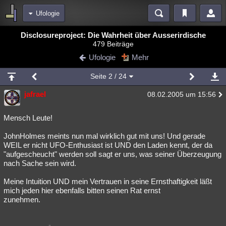
Ufologie
Bereiche
Disclosureproject: Die Wahrheit über Ausserirdische
479 Beiträge
Echtzeit
Diskussionen
Blogs
Videos
Statistiken
Ufologie
Mehr
Chat
Wiki
Neuigkeiten
Seite
2
/ 24
meine Rubriken
jafrael
08.02.2005 um 15:56
Menschen
Wissenschaft
Politik
Mystery
Kriminalfälle
Spiritualität
Verschwörungen
Technologie
Ufologie
Mensch Leute!
JohnHolmes meints nun mal wirklich gut mit uns! Und gerade
Natur
Umfragen
Unterhaltung
WEIL er nicht UFO-Enthusiast ist UND den Laden kennt, der da
weitere Rubriken
"aufgescheucht" werden soll sagt er uns, was seiner Überzeugung
nach Sache sein wird.
Philosophie
Träume
Orte
Esoterik
Literatur
Meine Intuition UND mein Vertrauen in seine Ernsthaftigkeit läßt
Astronomie
Helpdesk
Gruppen
Gaming
Filme
mich jeden hier ebenfalls bitten seinen Rat ernst
zunehmen.
Musik
Clash
Verbesserungen
Allmystery
English
Übersichten