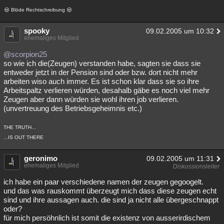
Blöde Rechtschreibung
spooky
09.02.2005 um 10:32
ehemaliges Mitglied
@scorpion25
so wie ich die(Zeugen) verstanden habe, sagten sie dass sie
entweder jetzt in der Pension sind oder bzw. dort nicht mehr
arbeiten wiso auch immer. Es ist schon klar dass sie so ihre
Arbeitspaltz verlieren würden, desahalb gäbe es noch viel mehr
Zeugen aber dann würden sie wohl ihren job verlieren.
(unvertreuung des Betriebsgeheimnis etc.)
THE TRUTH...
...IS OUT THERE
geronimo
09.02.2005 um 11:31
ehemaliges Mitglied
Diskussionsleiter
ich habe ein paar verschiedene namen der zeugen gegoogelt.
und das was rauskommt überzeugt mich dass diese zeugen echt
sind und ihre aussagen auch. die sind ja nicht alle übergeschnappt
oder?
für mich persöhnlich ist somit die existenz von ausserirdischem