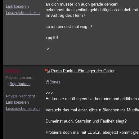
an dich musste ich auch gerade denken!
Link kopieren
bekommst du eigentlich geld dafür,dass du dich mit
Lesezeichen setzen
Im Auftrag des Herrn?
so ich bin erst mal weg...!
xpq101
:>
Puma Punku - Ein Lager der Götter
UffTaTa
Mitglied gesperrt
@Jones
->
Begründung
<<<
Private Nachricht
Es konnte mir übrigens bis heut niemand erklähren 
Link kopieren
Lesezeichen setzen
Versucht das mal einer, gibts n Bienchen ins Mutti
Dumeinst auch, Starrsinn und Faulheit siegt?
Probierrs doch mal mit LESEn, aberjetzt kommt glei