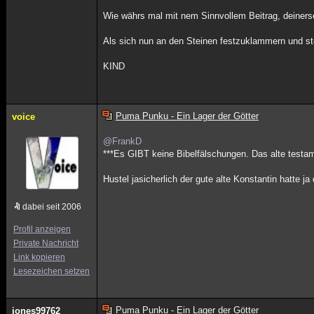
Wie währs mal mit nem Sinnvollem Beitrag, deinerse
Als sich nun an den Steinen festzuklammern und ste
KIND
Puma Punku - Ein Lager der Götter
voice
@FrankD
***Es GIBT keine Bibelfälschungen. Das alte testam
Hustel jasicherlich der gute alte Konstantin hatte 
dabei seit 2006
Profil anzeigen
Private Nachricht
Link kopieren
Lesezeichen setzen
Puma Punku - Ein Lager der Götter
jones99762