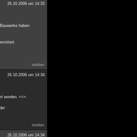
26.10.2006 um 14:33
se Bauwerke haben
xistiert.
melden
26.10.2006 um 14:34
ert worden. <<<
der
melden
26.10.2006 um 14:34