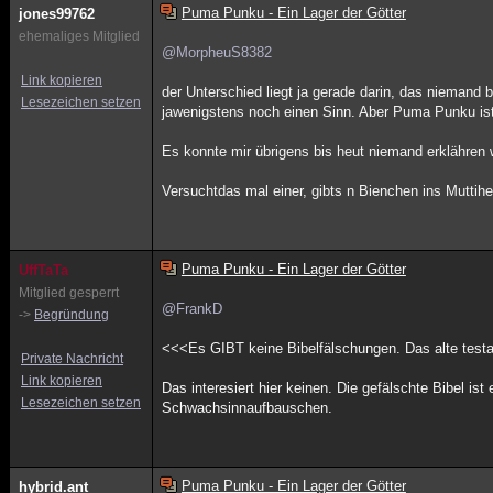
Puma Punku - Ein Lager der Götter
jones99762
ehemaliges Mitglied
@MorpheuS8382
Link kopieren
der Unterschied liegt ja gerade darin, das niemand
Lesezeichen setzen
jawenigstens noch einen Sinn. Aber Puma Punku ist
Es konnte mir übrigens bis heut niemand erklähren 
Versuchtdas mal einer, gibts n Bienchen ins Muttihe
Puma Punku - Ein Lager der Götter
UffTaTa
Mitglied gesperrt
@FrankD
->
Begründung
<<<Es GIBT keine Bibelfälschungen. Das alte testa
Private Nachricht
Link kopieren
Das interesiert hier keinen. Die gefälschte Bibel i
Lesezeichen setzen
Schwachsinnaufbauschen.
Puma Punku - Ein Lager der Götter
hybrid.ant