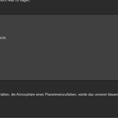
u noch was zu sagen.
icht.
t hätten, die Atmosphäre eines Planeteneinzufärben, würde das unseren blaue