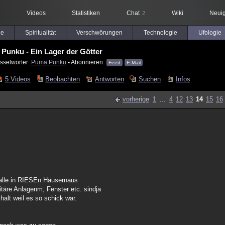
Videos
Statistiken
Chat
Wiki
Neuig
2
le
Spiritualität
Verschwörungen
Technologie
Ufologie
Punku - Ein Lager der Götter
sselwörter:
Puma Punku
▪ Abonnieren:
Feed
E-Mail
5 Videos
Beobachten
Antworten
Suchen
Infos
vorherige
1
...
4
12
13
14
15
16
e alle in RIESEn Häusernaus
täre Anlagenm, Fenster etc. sindja
halt weil es so schick war.