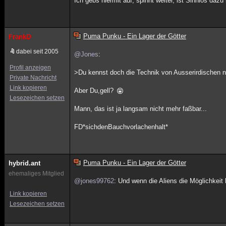
Ich gebs hiermit auf, spinnt weiter, ist Sinnlos daz
Puma Punku - Ein Lager der Götter
FrankD
dabei seit 2005
@Jones
:
Profil anzeigen
>Du kennst doch die Technik von Ausserirdischen n
Private Nachricht
Link kopieren
Aber Du,gell?
Lesezeichen setzen
Mann, das ist ja langsam nicht mehr faßbar...
FD*sichdenBauchvorlachenhalt*
Puma Punku - Ein Lager der Götter
hybrid.ant
ehemaliges Mitglied
@jones99762
: Und wenn die Aliens die Möglichkei
Link kopieren
Lesezeichen setzen