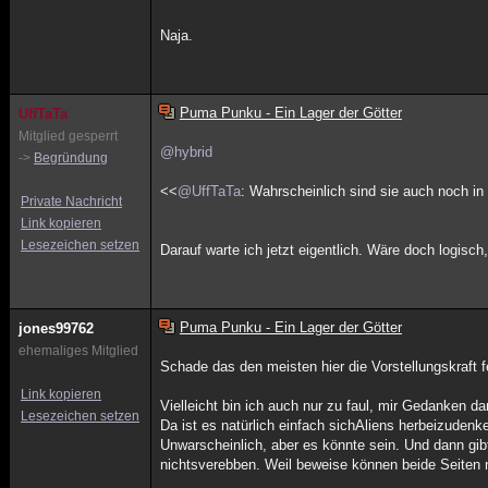
Naja.
Puma Punku - Ein Lager der Götter
UffTaTa
Mitglied gesperrt
@hybrid
->
Begründung
<<
@UffTaTa
: Wahrscheinlich sind sie auch noch i
Private Nachricht
Link kopieren
Lesezeichen setzen
Darauf warte ich jetzt eigentlich. Wäre doch logisch
Puma Punku - Ein Lager der Götter
jones99762
ehemaliges Mitglied
Schade das den meisten hier die Vorstellungskraft f
Link kopieren
Vielleicht bin ich auch nur zu faul, mir Gedanken 
Lesezeichen setzen
Da ist es natürlich einfach sichAliens herbeizuden
Unwarscheinlich, aber es könnte sein. Und dann gib
nichtsverebben. Weil beweise können beide Seiten ni