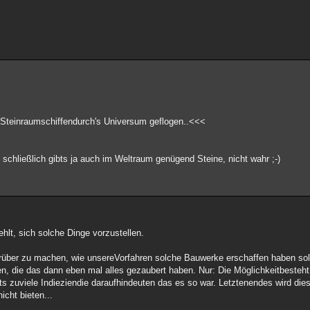
n Steinraumschiffendurch's Universum geflogen..<<<
, schließlich gibts ja auch im Weltraum genügend Steine, nicht wahr ;-)
ehlt, sich solche Dinge vorzustellen.
darüber zu machen, wie unsereVorfahren solche Bauwerke erschaffen haben sol
ken, die das dann eben mal alles gezaubert haben. Nur: Die Möglichkeitbeste
ts zuviele Indieziendie daraufhindeuten das es so war. Letztenendes wird die
cht bieten...