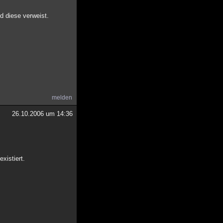
d diese verweist.
melden
26.10.2006 um 14:36
xistiert.