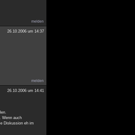
melden
26.10.2006 um 14:37
melden
26.10.2006 um 14:41
len.
ht. Wenn auch
se Diskussion eh im