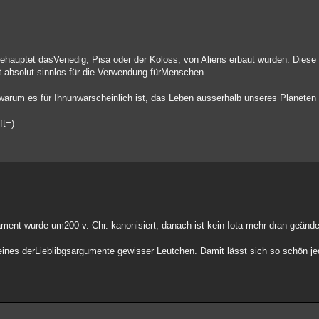
 behauptet dasVenedig, Pisa oder der Koloss, von Aliens erbaut wurden. Die
 absolut sinnlos für die Verwendung fürMenschen.
warum es für Ihnunwarscheinlich ist, das Leben ausserhalb unseres Planeten e
ft=)
ment wurde um200 v. Chr. kanonisiert, danach ist kein Iota mehr dran geänd
st eines derLieblibgsargumente gewisser Leutchen. Damit lässt sich so schön je