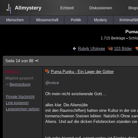
Allmystery
Echtzeit
Diskussionen
Blogs
Menschen
Wissenschaft
Politik
Mystery
Kriminalfäl
Puma 
1.715 Beiträge
▪ Schlü
Rubrik Ufologie
103 Bilder
Seite 14 von 88
Puma Punku - Ein Lager der Götter
UffTaTa
Mitglied gesperrt
@voice
->
Begründung
Oh mein nicht existierende Gott....
Private Nachricht
Link kopieren
alles klar. Die Aliens(die
Lesezeichen setzen
mit den Raumschiffen) hatten eine Kultur in der si
tonnenschweren Steinen lebten. Natürlich Ohne sani
Aliens. Und auf die dicken Felsbrocken standen sie 