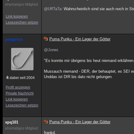
ehemaliges Mitglied
@UffTaTa
: Wahrscheinlich sind sie auch noch in S
Link kopieren
Lesezeichen setzen
Puma Punku - Ein Lager der Götter
polyprion
@Jones
"Es konnte mir übrigens bis heut niemand erklähren 
Mussauch niemand - DER, der behauptet, es SEI wa
Unddas ist DIR bis dato nicht gelungen.
dabei seit 2004
Profil anzeigen
Private Nachricht
Link kopieren
Lesezeichen setzen
Puma Punku - Ein Lager der Götter
xpq101
ehemaliges Mitglied
frankd,