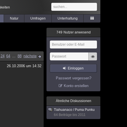
keiten
Natur
Umfragen
Unterhaltung
7
4
9
Nutzer anwesend
24
64
...
88
nächste
26.10.2006 um 14:32
Einloggen
Passwort vergessen?
Konto erstellen
Ähnliche Diskussionen
Tiahuanaco / Puma Punku
64 Beiträge bis 2011