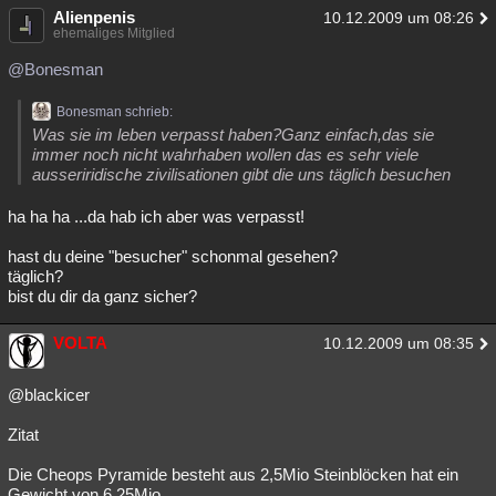
Alienpenis
10.12.2009 um 08:26
Besucht
Teilgenommen
Alle
Neue
Geschlossen
ehemaliges Mitglied
Lesenswert
Schlüsselwörter
@Bonesman
Bonesman schrieb:
Was sie im leben verpasst haben?Ganz einfach,das sie
immer noch nicht wahrhaben wollen das es sehr viele
ausseriridische zivilisationen gibt die uns täglich besuchen
ha ha ha ...da hab ich aber was verpasst!
hast du deine "besucher" schonmal gesehen?
täglich?
bist du dir da ganz sicher?
VOLTA
10.12.2009 um 08:35
@blackicer
Zitat
Die Cheops Pyramide besteht aus 2,5Mio Steinblöcken hat ein
Gewicht von 6,25Mio