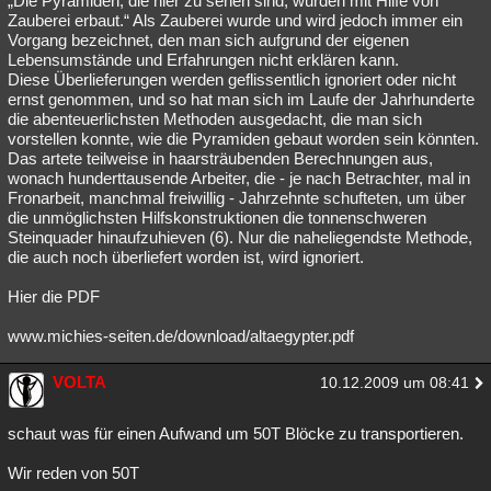
„Die Pyramiden, die hier zu sehen sind, wurden mit Hilfe von
Zauberei erbaut.“ Als Zauberei wurde und wird jedoch immer ein
Vorgang bezeichnet, den man sich aufgrund der eigenen
Lebensumstände und Erfahrungen nicht erklären kann.
Diese Überlieferungen werden geflissentlich ignoriert oder nicht
ernst genommen, und so hat man sich im Laufe der Jahrhunderte
die abenteuerlichsten Methoden ausgedacht, die man sich
vorstellen konnte, wie die Pyramiden gebaut worden sein könnten.
Das artete teilweise in haarsträubenden Berechnungen aus,
wonach hunderttausende Arbeiter, die - je nach Betrachter, mal in
Fronarbeit, manchmal freiwillig - Jahrzehnte schufteten, um über
die unmöglichsten Hilfskonstruktionen die tonnenschweren
Steinquader hinaufzuhieven (6). Nur die naheliegendste Methode,
die auch noch überliefert worden ist, wird ignoriert.
Hier die PDF
www.michies-seiten.de/download/altaegypter.pdf
VOLTA
10.12.2009 um 08:41
schaut was für einen Aufwand um 50T Blöcke zu transportieren.
Wir reden von 50T