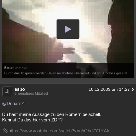
Externer Inhalt
Durch das Abspielen werden Daten an Youtube übermittelt und ggf. Cookies gesetzt.
espo
10.12.2009 um 14:27
ehemaliges Mitglied
@Dorian14
Du hast meine Aussage zu den Römern belächelt.
Kennst Du das hier vom ZDF?
https://www.youtube.com/watch?v=g5Qhd7Y1RAk