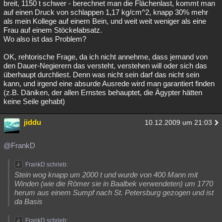
breit, 1150 t schwer - berechnet man die Flächenlast, kommt man
auf einen Druck von schlappen 1,17 kg/cm^2, knapp 30% mehr
als mein Kollege auf einem Bein, und weit weit weniger als eine
Frau auf einem Stöckelabsatz.
Wo also ist das Problem?
OK, rehtorische Frage, da ich nicht annehme, dass jemand von
den Dauer-Negierern das versteht, verstehen will oder sich das
überhaupt durchliest. Denn was nicht sein darf das nicht sein
kann, und irgend eine absurde Ausrede wird man garantiert finden
(z.B. Däniken, der allen Ernstes behauptet, die Ägypter hätten
keine Seile gehabt)
jiddu
10.12.2009 um 21:03
@FrankD
FrankD schrieb:
Stein wog knapp um 2000 t und wurde von 400 Mann mit
Winden (wie die Römer sie in Baalbek verwendeten) um 1770
herum aus einem Sumpf nach St. Petersburg gezogen und ist
da Basis
FrankD schrieb: