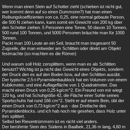
Wenn man einen Stein auf Schotter zieht (schieben ist nicht gut,
wer kommt denn auf so einen Dummsinn?) hat man einen
Reibungskoeffizienten von ca. 0,25, eine normal gebaute Person,
die 500 N ziehen kann, kann somit ein Gewicht von 200 kg über
den Schotter ziehen. 5 Personen eine Tonne, 50 davon 10 Tonnen,
500 rund 100 Tonnen, und 5000 Personen bräuchte man für 1000
Tonnen.
Packt man 100 Leute an ein Seil, braucht man insgesamt 50
Zugseile, die man entweder am Schlitten oder direkt am Objekt
festmachte (so machten es die Römer)
Und warum soll Holz zersplittern, wenn man es als Schlitten
benutzt? Wichtig ist ja nicht das Gewicht eines Objekts, sondern
der Druck den es auf den Boden bzw, auf den Schlitten ausübt.
Der typische 2.5-t-Pyramidenbaublock hat ein Volumen von einem
Kubikmeter, und eine Auflagefläche von 1 Quadratmeter. Das
macht einen Druck von 0,25 kg/cm^2. Ein Freund von mir wiegt
120 kg, und hat Schuhgröße 42, die Fläche einer Sohle seines
Sportschuhs hat rund 166 cm^2. Steht er auf einem Bein, übt der
einen Druck von 0,73 kg/cm^2 aus - das Dreifache des
Pyramidenblocks. und ich hab noch nie gesehen, dass Holz unter
ihm splittert.
Selbst bei Riesentrümmern ist es nicht viel anders.
Der berühmte Stein des Südens in Baalbek, 21,36 m lang, 4,60 m