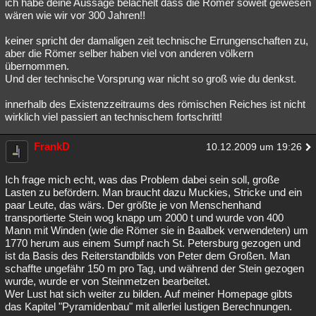
ich habe deine Aussage belächelt dass die Römer soweit gewesen
wären wie wir vor 300 Jahren!!
keiner spricht der damaligen zeit technische Errungenschaften zu,
aber die Römer selber haben viel von anderen völkern
übernommen.
Und der technische Vorsprung war nicht so groß wie du denkst.
innerhalb des Existenzzeitraums des römischen Reiches ist nicht
wirklich viel passiert an technischem fortschritt!
FrankD
10.12.2009 um 19:26
Ich frage mich echt, was das Problem dabei sein soll, große
Lasten zu befördern. Man braucht dazu Muckies, Stricke und ein
paar Leute, das wärs. Der größte je von Menschenhand
transportierte Stein wog knapp um 2000 t und wurde von 400
Mann mit Winden (wie die Römer sie in Baalbek verwendeten) um
1770 herum aus einem Sumpf nach St. Petersburg gezogen und
ist da Basis des Reiterstandbilds von Peter dem Großen. Man
schaffte ungefähr 150 m pro Tag, und während der Stein gezogen
wurde, wurde er von Steinmetzen bearbeitet.
Wer Lust hat sich weiter zu bilden. Auf meiner Homepage gibts
das Kapitel "Pyramidenbau" mit allerlei lustigen Berechnungen.