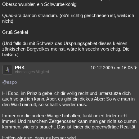
Oberschwurbler, ein Schwurbelkönig!
Quad-ära dämon strandum. (ob's richtig geschrieben ist, weiß ich
nicht)
Gruß Senkel
(Und falls du mit Schweiz das Ursprungsgebiet dieses kleinen
zänkischen Bergvolkes meinst, wäre ich seeehr vorsichtig. Die
beißen.)
PHK
10.12.2009 um 16:05
ehemaliges Mitglied
@espo
Hi Espo, im Prinzip gebe ich dir völlig recht und unterstütze dich
auch so gut ich kann. Aber, es gibt ein dickes Aber: So wie man in
den Wald reinruft, so schallt's wieder raus.
Immer nur die andere Wange hinhalten, funktioniert leider nicht
immer! Und manchem Zeitgenossen kann man gar nicht so dumm
kommen, wie er's braucht. Das ist leider die gegenwärtige Realität.
Hoffen wir also, dass es besser wird.