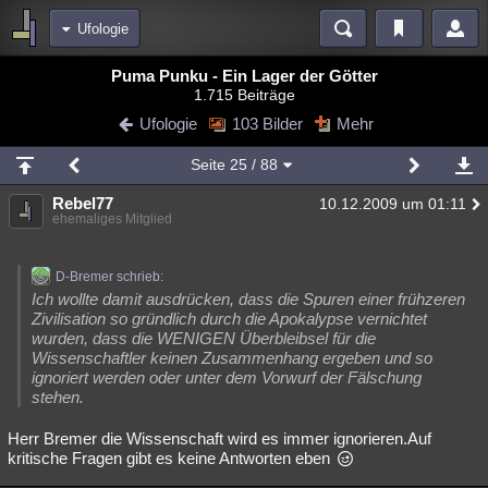
Ufologie
Bereiche
Puma Punku - Ein Lager der Götter
1.715 Beiträge
Echtzeit
Diskussionen
Blogs
Videos
Statistiken
Ufologie
103 Bilder
Mehr
Chat
Wiki
Neuigkeiten
2
Seite
25
/ 88
meine Rubriken
Rebel77
10.12.2009 um 01:11
Menschen
Wissenschaft
Politik
Mystery
Kriminalfälle
ehemaliges Mitglied
Spiritualität
Verschwörungen
Technologie
Ufologie
D-Bremer schrieb:
Natur
Umfragen
Unterhaltung
Ich wollte damit ausdrücken, dass die Spuren einer frühzeren
Zivilisation so gründlich durch die Apokalypse vernichtet
weitere Rubriken
wurden, dass die WENIGEN Überbleibsel für die
Wissenschaftler keinen Zusammenhang ergeben und so
Philosophie
Träume
Orte
Esoterik
Literatur
ignoriert werden oder unter dem Vorwurf der Fälschung
stehen.
Astronomie
Helpdesk
Gruppen
Gaming
Filme
Herr Bremer die Wissenschaft wird es immer ignorieren.Auf
Musik
Clash
Verbesserungen
Allmystery
English
kritische Fragen gibt es keine Antworten eben
Übersichten