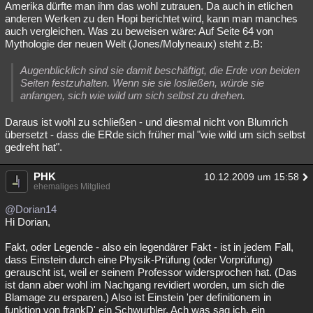
Amerika dürfte man ihm das wohl zutrauen. Da auch in etlichen
anderen Werken zu den Hopi berichtet wird, kann man manches
auch vergleichen. Was zu beweisen wäre: Auf Seite 64 von
Mythologie der neuen Welt (Jones/Molyneaux) steht z.B:
Augenblicklich sind sie damit beschäftigt, die Erde von beiden
Seiten festzuhalten. Wenn sie sie losließen, würde sie
anfangen, sich wie wild um sich selbst zu drehen.
Daraus ist wohl zu schließen - und diesmal nicht von Blumrich
übersetzt - dass die ERde sich früher mal "wie wild um sich selbst
gedreht hat".
PHK
10.12.2009 um 15:58
ehemaliges Mitglied
@Dorian14
Hi Dorian,
Fakt, oder Legende - also ein legendärer Fakt - ist in jedem Fall,
dass Einstein durch eine Physik-Prüfung (oder Vorprüfung)
gerauscht ist, weil er seinem Professor widersprochen hat. (Das
ist dann aber wohl im Nachgang revidiert worden, um sich die
Blamage zu ersparen.) Also ist Einstein 'per definitionem in
funktion von frankD' ein Schwurbler. Ach was sag ich, ein