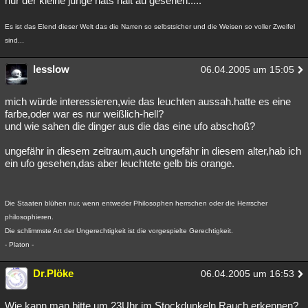
nur der kleine junge hats halt au gesehen.....
Es ist das Elend dieser Welt das die Narren so selbstsicher und die Weisen so voller Zweifel
sind...
lesslow
06.04.2005 um 15:05
mich würde interessieren,wie das leuchten aussah.hatte es eine
farbe,oder war es nur weißlich-hell?
und wie sahen die dinger aus die das eine ufo abschoß?
ungefähr in diesem zeitraum,auch ungefähr in diesem alter,hab ich
ein ufo gesehen,das aber leuchtete gelb bis orange.
Die Staaten blühen nur, wenn entweder Philosophen herrschen oder die Herrscher
philosophieren.
Die schlimmste Art der Ungerechtigkeit ist die vorgespielte Gerechtigkeit.
- Platon -
Dr.Plöke
06.04.2005 um 16:53
Wie kann man bitte um 23Uhr im Stockdunkeln Rauch erkennen?