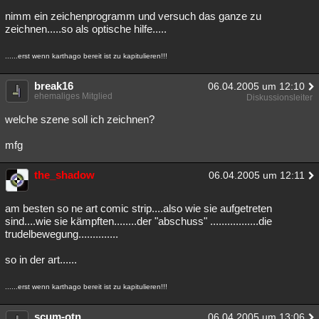
nimm ein zeichenprogramm und versuch das ganze zu
zeichnen.....so als optische hilfe.....
......erst wenn karthago bereit ist zu kapitulieren!!!
break16
06.04.2005 um 12:10
ehemaliges Mitglied
Diskussionsleiter
welche szene soll ich zeichnen?
mfg
the_shadow
06.04.2005 um 12:11
am besten so ne art comic strip....also wie sie aufgetreten
sind....wie sie kämpften........der "abschuss" .................die
trudelbewegung..............
so in der art......
......erst wenn karthago bereit ist zu kapitulieren!!!
scum-otn
06.04.2005 um 13:06