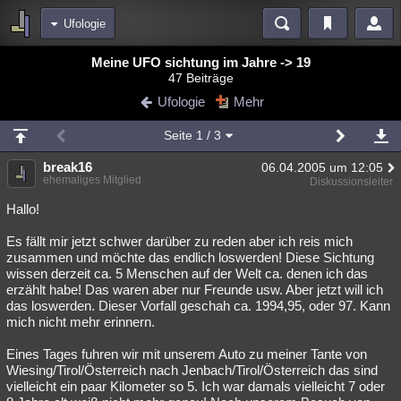
Ufologie
Bereiche
Meine UFO sichtung im Jahre -> 19
47 Beiträge
Echtzeit
Diskussionen
Blogs
Videos
Statistiken
Ufologie
Mehr
Chat
Wiki
Neuigkeiten
Seite
1
/ 3
meine Rubriken
break16
06.04.2005 um 12:05
Menschen
Wissenschaft
Politik
Mystery
Kriminalfälle
ehemaliges Mitglied
Diskussionsleiter
Spiritualität
Verschwörungen
Technologie
Ufologie
Hallo!
Es fällt mir jetzt schwer darüber zu reden aber ich reis mich
Natur
Umfragen
Unterhaltung
zusammen und möchte das endlich loswerden! Diese Sichtung
weitere Rubriken
wissen derzeit ca. 5 Menschen auf der Welt ca. denen ich das
erzählt habe! Das waren aber nur Freunde usw. Aber jetzt will ich
Philosophie
Träume
Orte
Esoterik
Literatur
das loswerden. Dieser Vorfall geschah ca. 1994,95, oder 97. Kann
mich nicht mehr erinnern.
Astronomie
Helpdesk
Gruppen
Gaming
Filme
Eines Tages fuhren wir mit unserem Auto zu meiner Tante von
Musik
Clash
Verbesserungen
Allmystery
English
Wiesing/Tirol/Österreich nach Jenbach/Tirol/Österreich das sind
vielleicht ein paar Kilometer so 5. Ich war damals vielleicht 7 oder
Übersichten