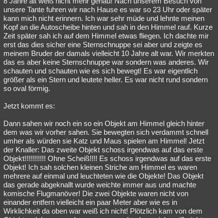
8 Jahre alt weiß nicht mehr genau! Nach unserem Besuch von
unsere Tante fuhren wir nach Hause es war so 23 Uhr oder später
Besucht
Teilgenommen
Alle
Neue
Geschlossen
kann mich nicht erinnern. Ich war sehr müde und lehnte meinen
Kopf an die Autoscheibe hinten und sah in den Himmel rauf. Kurze
Lesenswert
Schlüsselwörter
Zeit später sah ich auf dem Himmel etwas fliegen. Ich dachte mir
erst das dies sicher eine Sternschnuppe sei aber und zeigte es
meinem Bruder der damals vielleicht 10 Jahre alt war. Wir merkten
das es aber keine Sternschnuppe war sondern was anderes. Wir
schauten und schauten wie es sich bewegt! Es war eigentlich
größer als ein Stern und leutete heller. Es war nicht rund sondern
so oval förmig.
Jetzt kommt es:
Dann sahen wir noch ein so ein Objekt am Himmel gleich hinter
dem was wir vorher sahen. Sie bewegten sich verdammt schnell
umher als würden sie Katz und Maus spielen am Himmel! Jetzt
der Knaller: Das zweite Objekt schoss irgendwas auf das erste
Objekt!!!!!!!!!!! Ohne Scheiß!!!! Es schoss irgendwas auf das erste
Objekt! Ich sah solchen kleinen Striche am Himmel es waren
mehrere auf einmal und leuchteten wie die Objekte! Das Objekt
das gerade abgeknallt wurde weichte immer aus und machte
komische Flugmanöver! Die zwei Objekte waren nicht von
einander entfern vielleicht ein paar Meter aber wie es in
Wirklichkeit da oben war weiß ich nicht! Plötzlich kam von dem