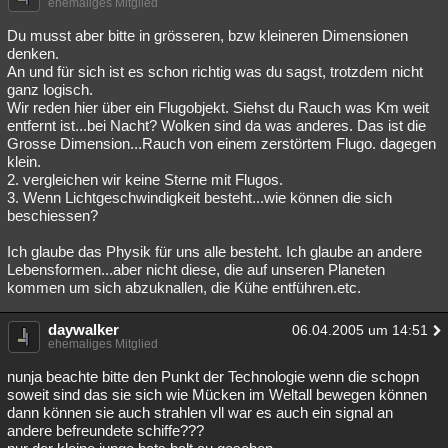
ehemaliges Mitglied
Du musst aber bitte in grösseren, bzw kleineren Dimensionen
denken.
An und für sich ist es schon richtig was du sagst, trotzdem nicht
ganz logisch.
Wir reden hier über ein Flugobjekt. Siehst du Rauch was Km weit
entfernt ist...bei Nacht? Wolken sind da was anderes. Das ist die
Grosse Dimension...Rauch von einem zerstörtem Flugo. dagegen
klein.
2. vergleichen wir keine Sterne mit Flugos.
3. Wenn Lichtgeschwindigkeit besteht...wie können die sich
beschiessen?
Ich glaube das Physik für uns alle besteht. Ich glaube an andere
Lebensformen...aber nicht diese, die auf unseren Planeten
kommen um sich abzuknallen, die Kühe entführen.etc.
daywalker
06.04.2005 um 14:51
ehemaliges Mitglied
nunja beachte bitte den Punkt der Technologie wenn die schopn
soweit sind das sie sich wie Mücken im Weltall bewegen können
dann können sie auch strahlen vll war es auch ein signal an
andere befreundete schiffe???