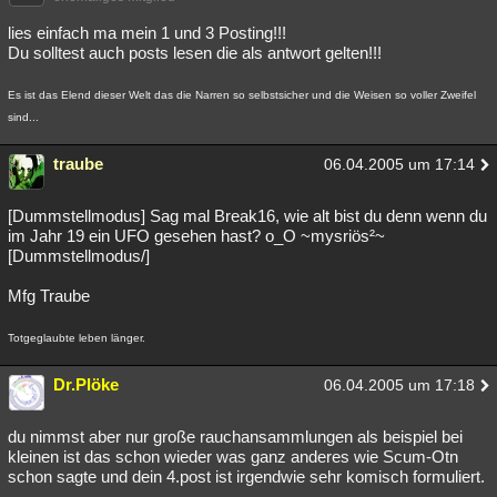
lies einfach ma mein 1 und 3 Posting!!!
Du solltest auch posts lesen die als antwort gelten!!!
Es ist das Elend dieser Welt das die Narren so selbstsicher und die Weisen so voller Zweifel
sind...
traube
06.04.2005 um 17:14
[Dummstellmodus] Sag mal Break16, wie alt bist du denn wenn du
im Jahr 19 ein UFO gesehen hast? o_O ~mysriös²~
[Dummstellmodus/]
Mfg Traube
Totgeglaubte leben länger.
Dr.Plöke
06.04.2005 um 17:18
du nimmst aber nur große rauchansammlungen als beispiel bei
kleinen ist das schon wieder was ganz anderes wie Scum-Otn
schon sagte und dein 4.post ist irgendwie sehr komisch formuliert.