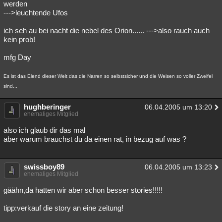
werden
--->leuchtende Ufos
ich seh au bei nacht die nebel des Orion...... --->also rauch auch
kein prob!
mfg Day
Es ist das Elend dieser Welt das die Narren so selbstsicher und die Weisen so voller Zweifel
sind...
hughberinger
06.04.2005 um 13:20
ehemaliges Mitglied
also ich glaub dir das mal
aber warum brauchst du da einen rat, in bezug auf was ?
swissboy89
06.04.2005 um 13:23
ehemaliges Mitglied
gäähn,da hatten wir aber schon besser stories!!!!!
tipp:verkauf die story an eine zeitung!