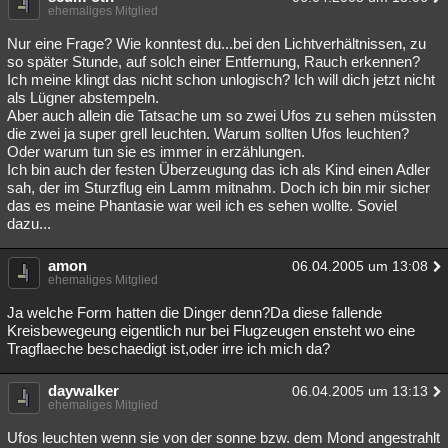
ehemaliges Mitglied
Nur eine Frage? Wie konntest du...bei den Lichtverhältnissen, zu
so später Stunde, auf solch einer Entfernung, Rauch erkennen?
Ich meine klingt das nicht schon unlogisch? Ich will dich jetzt nicht
als Lügner abstempeln.
Aber auch allein die Tatsache um so zwei Ufos zu sehen müssten
die zwei ja super grell leuchten. Warum sollten Ufos leuchten?
Oder warum tun sie es immer in erzählungen.
Ich bin auch der festen Überzeugung das ich als Kind einen Adler
sah, der im Sturzflug ein Lamm mitnahm. Doch ich bin mir sicher
das es meine Phantasie war weil ich es sehen wollte. Soviel
dazu...
amon
06.04.2005 um 13:08
ehemaliges Mitglied
Ja welche Form hatten die Dinger denn?Da diese fallende
Kreisbewegeung eigentlich nur bei Flugzeugen ensteht wo eine
Tragflaeche beschaedigt ist,oder irre ich mich da?
daywalker
06.04.2005 um 13:13
ehemaliges Mitglied
Ufos leuchten wenn sie von der sonne bzw. dem Mond angestrahlt