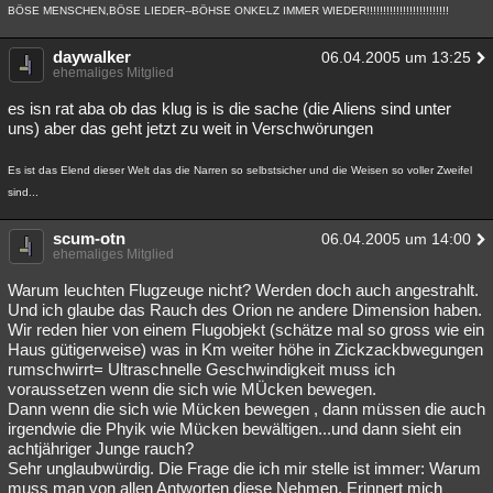
BÖSE MENSCHEN,BÖSE LIEDER--BÖHSE ONKELZ IMMER WIEDER!!!!!!!!!!!!!!!!!!!!!!!!!
daywalker
06.04.2005 um 13:25
ehemaliges Mitglied
es isn rat aba ob das klug is is die sache (die Aliens sind unter
uns) aber das geht jetzt zu weit in Verschwörungen
Es ist das Elend dieser Welt das die Narren so selbstsicher und die Weisen so voller Zweifel
sind...
scum-otn
06.04.2005 um 14:00
ehemaliges Mitglied
Warum leuchten Flugzeuge nicht? Werden doch auch angestrahlt.
Und ich glaube das Rauch des Orion ne andere Dimension haben.
Wir reden hier von einem Flugobjekt (schätze mal so gross wie ein
Haus gütigerweise) was in Km weiter höhe in Zickzackbwegungen
rumschwirrt= Ultraschnelle Geschwindigkeit muss ich
voraussetzen wenn die sich wie MÜcken bewegen.
Dann wenn die sich wie Mücken bewegen , dann müssen die auch
irgendwie die Phyik wie Mücken bewältigen...und dann sieht ein
achtjähriger Junge rauch?
Sehr unglaubwürdig. Die Frage die ich mir stelle ist immer: Warum
muss man von allen Antworten diese Nehmen. Erinnert mich