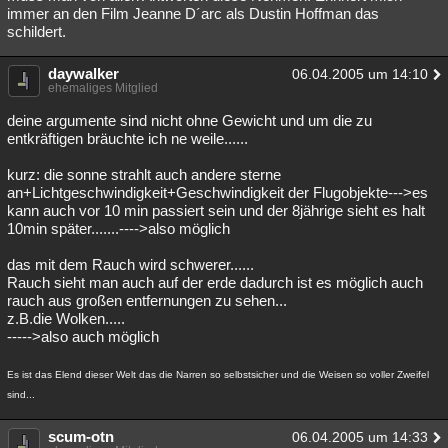
immer an den Film Jeanne D´arc als Dustin Hoffman das
schildert.
daywalker
06.04.2005 um 14:10
ehemaliges Mitglied
deine argumente sind nicht ohne Gewicht und um die zu
entkräftigen bräuchte ich ne weile......
kurz: die sonne strahlt auch andere sterne
an+Lichtgeschwindigkeit+Geschwindigkeit der Flugobjekte--->es
kann auch vor 10 min passiert sein und der 8jährige sieht es halt
10min später.......---->also möglich
das mit dem Rauch wird schwerer......
Rauch sieht man auch auf der erde dadurch ist es möglich auch
rauch aus großen entfernungen zu sehen...
z.B.die Wolken.....
----->also auch möglich
Es ist das Elend dieser Welt das die Narren so selbstsicher und die Weisen so voller Zweifel
sind...
scum-otn
06.04.2005 um 14:33