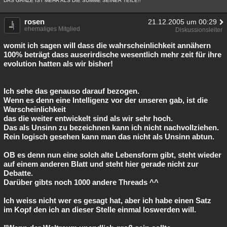
DAS GANZE IST MEHR ALS DIE SUMME SEINER TEILE!!
rosen
21.12.2005 um 00:29
ehemaliges Mitglied
Diskussionsleiter
womit ich sagen will dass die wahrscheinlichkeit annähern
100% beträgt dass auserirdische wesentlich mehr zeit für ihre
evolution hatten als wir bisher!
Ich sehe das genauso darauf bezogen.
Wenn es denn eine Intelligenz vor der unseren gab, ist die
Warscheinlichkeit
das die weiter entwickelt sind als wir sehr hoch.
Das als Unsinn zu bezeichnen kann ich nicht nachvollziehen.
Rein logisch gesehen kann man das nicht als Unsinn abtun.
OB es denn nun eine solch alte Lebensform gibt, steht wieder
auf einem anderen Blatt und steht hier gerade nicht zur
Debatte.
Darüber gibts noch 1000 andere Threads ^^
Ich weiss nicht wer es gesagt hat, aber ich habe einen Satz
im Kopf den ich an dieser Stelle einmal loswerden will.