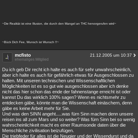
~Die Realität ist eine Illusion, die durch den Mangel an THC hervorgerufen wird~
~Bück Dich Fee, Wunsch ist Wunsch !!~
mcfisto
21.12.2005 um 10:37
ehemaliges Mitglied
Du ich geb Dir recht ich halte es auch für sehr unwahrscheinlich,
aber ich halte es auch für gefährlich etwas für Ausgeschlossen zu
halten. Mit unseren technischen und Wissenschaftlichen
Möglichkeiten ist es so gut wie ausgeschlossen aber ich denke
nicht das hier schon das ende der fahnenstange erreicht ist oder
kannst Du das wirklich 100% sagen? Wenn es nichtsmehr zu
entdecken gäbe, könnte man die Wissenschaft einäschern, denn
gäbe es keine Arbeit mehr für Sie.
Und was den SINN angeht.....was fürn Sinn machen denn unsere
reisen ins all zum Mars und so weiter? Was fürn Sinn bei so wenig
wahrscheinlichkeit macht es einer Raumsonde daten über die
Menschliche zivilisation beizufügen.
Die triebfeder für alles ist die Neugier und der Wissendurst und da