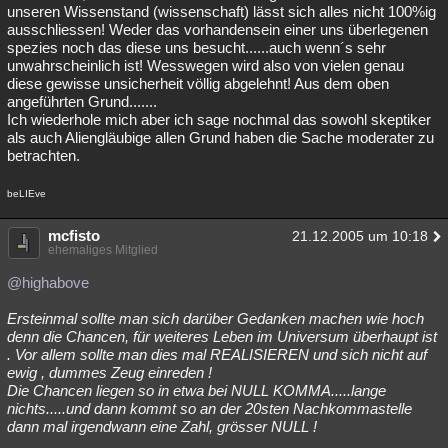
unseren Wissenstand (wissenschaft) lässt sich alles nicht 100%ig
ausschliessen! Weder das vorhandensein einer uns überlegenen
spezies noch das diese uns besucht......auch wenn´s sehr
unwahrscheinlich ist! Wesswegen wird also von vielen genau
diese gewisse unsicherheit völlig abgelehnt! Aus dem oben
angeführten Grund.......
Ich wiederhole mich aber ich sage nochmal das sowohl skeptiker
als auch Aliengläubige allen Grund haben die Sache moderater zu
betrachten.
beLIEve
mcfisto
21.12.2005 um 10:18
ehemaliges Mitglied
@highabove
Ersteinmal sollte man sich darüber Gedanken machen wie hoch
denn die Chancen, für weiteres Leben im Universum überhaupt ist
. Vor allem sollte man dies mal REALISIEREN und sich nicht auf
ewig , dummes Zeug einreden !
Die Chancen liegen so in etwa bei NULL KOMMA.....lange
nichts.....und dann kommt so an der 20sten Nachkommastelle
dann mal irgendwann eine Zahl, grösser NULL !