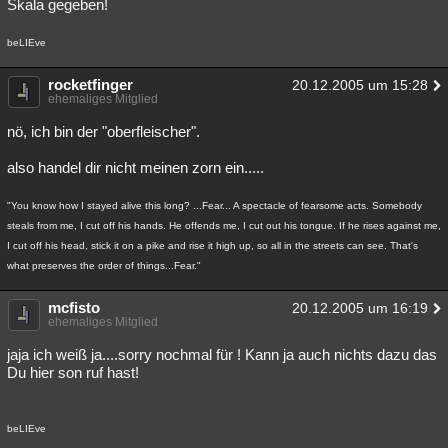
Skala gegeben!
beLIEve
rocketfinger
20.12.2005 um 15:28
ehemaliges Mitglied
nö, ich bin der "oberfleischer".
also handel dir nicht meinen zorn ein.....
"You know how I stayed alive this long? ...Fear... A spectacle of fearsome acts. Somebody
steals from me, I cut off his hands. He offends me, I cut out his tongue. If he rises against me,
I cut off his head, stick it on a pike and rise it high up, so all in the streets can see. That's
what preserves the order of things...Fear."
mcfisto
20.12.2005 um 16:19
ehemaliges Mitglied
jaja ich weiß ja....sorry nochmal für ! Kann ja auch nichts dazu das
Du hier son ruf hast!
beLIEve