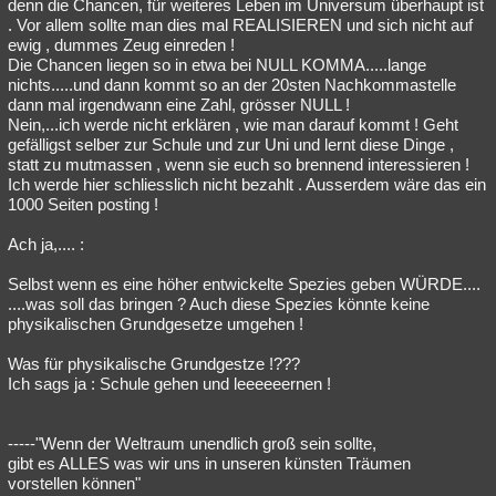
denn die Chancen, für weiteres Leben im Universum überhaupt ist
. Vor allem sollte man dies mal REALISIEREN und sich nicht auf
ewig , dummes Zeug einreden !
Die Chancen liegen so in etwa bei NULL KOMMA.....lange
nichts.....und dann kommt so an der 20sten Nachkommastelle
dann mal irgendwann eine Zahl, grösser NULL !
Nein,...ich werde nicht erklären , wie man darauf kommt ! Geht
gefälligst selber zur Schule und zur Uni und lernt diese Dinge ,
statt zu mutmassen , wenn sie euch so brennend interessieren !
Ich werde hier schliesslich nicht bezahlt . Ausserdem wäre das ein
1000 Seiten posting !
Ach ja,.... :
Selbst wenn es eine höher entwickelte Spezies geben WÜRDE....
....was soll das bringen ? Auch diese Spezies könnte keine
physikalischen Grundgesetze umgehen !
Was für physikalische Grundgestze !???
Ich sags ja : Schule gehen und leeeeeernen !
-----"Wenn der Weltraum unendlich groß sein sollte,
gibt es ALLES was wir uns in unseren künsten Träumen
vorstellen können"