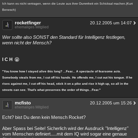
Ich kann es nicht vertragen, wenn die Leute aus ihrer Dummheit ein Schicksal machen.(Kurt
Benesch)
rocketfinger
20.12.2005 um 14:07
ehemaliges Mitglied
Wer sollte also SONST den Standard für Intelligenz festlegen,
wenn nicht der Mensch?
I C H
"You know how I stayed alive this long? ...Fear... A spectacle of fearsome acts.
Somebody steals from me, I cut off his hands. He offends me, I cut out his tongue. If he
rises against me, I cut off his head, stick it on a pike and rise it high up, so all in the
streets can see. That's what preserves the order of things...Fear."
mcfisto
20.12.2005 um 15:26
ehemaliges Mitglied
Echt? bist Du denn kein Mensch Rocket?
Aber Spass bei Seite! Sicherlich wird der Ausdruck "Intelligenz"
vom Menschen definiert.....mit dem IQ wird sogar eine genaue