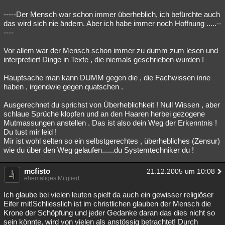
-----Der Mensch war schon immer überheblich, ich befürchte auch
das wird sich nie ändern. Aber ich habe immer noch Hoffnung .....--
----
Vor allem war der Mensch schon immer zu dumm zum lesen und
interpretiert Dinge in Texte , die niemals geschrieben wurden !
Hauptsache man kann DUMM gegen die , die Fachwissen inne
haben , irgendwie gegen quatschen .
Ausgerechnet du sprichst von Überheblichkeit ! Null Wissen , aber
schlaue Sprüche klopfen und an den Haaren herbei gezogene
Mutmassungen anstellen . Das ist also dein Weg der Erkenntnis !
Du tust mir leid !
Mir ist wohl selten so ein selbstgerechtes , überhebliches (Zensur)
wie du über den Weg gelaufen......du Systemtechniker du !
mcfisto
21.12.2005 um 10:08
ehemaliges Mitglied
Ich glaube bei vielen leuten spielt da auch ein gewisser religiöser
Eifer mit!Schliesslich ist im christlichen glauben der Mensch die
Krone der Schöpfung und jeder Gedanke daran das dies nicht so
sein könnte, wird von vielen als anstössig betrachtet! Durch