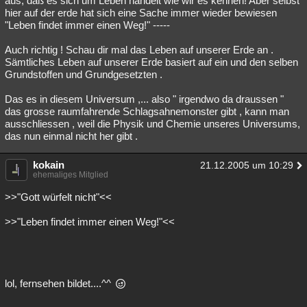
aus, daß es sich um Leben handelt wie wir es kennen! Aber selbst
hier auf der erde hat sich eine Sache immer wieder bewiesen
"Leben findet immer einen Weg!" -----
Auch richtig ! Schau dir mal das Leben auf unserer Erde an .
Sämtliches Leben auf unserer Erde basiert auf ein und den selben
Grundstoffen und Grundgesetzten .
Das es in diesem Universum ,... also " irgendwo da draussen "
das grosse raumfahrende Schlagsahnemonster gibt , kann man
ausschliessen , weil die Physik und Chemie unseres Universums,
das nun einmal nicht her gibt .
kokain
21.12.2005 um 10:29
ehemaliges Mitglied
>>"Gott würfelt nicht"<<
>>"Leben findet immer einen Weg!"<<
lol, fernsehen bildet....^^