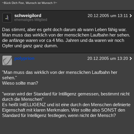
~Bück Dich Fee, Wunsch ist Wunsch !!~
Besucht
Teilgenommen
Alle
Neue
Geschlossen
schweigilord
20.12.2005 um 13:11
Lesenswert
Schlüsselwörter
ehemaliges Mitglied
Das stimmt, aber es geht doch darum ab wann Leben fähig war.
Man muss das wirklich von der mensclichen Laufbahn her sehen.
die anfänge waren vor ca 4 Mio. Jahren und da waren wir noch
Opfer und ganz ganz dumm.
polyprion
20.12.2005 um 13:20
"Man muss das wirklich von der mensclichen Laufbahn her
sehen."
Wieso sollte man?
"woran wird der Standard für Intilligenz gemessen, bestimmt nicht
durch die Menschen"
Es heißt IntELLIGENZ und ist eine durch den Menschen definierte
Eigenschaft mit klaren Merkmalen. Wer sollte also SONST den
Standard für Intelligenz festlegen, wenn nicht der Mensch?