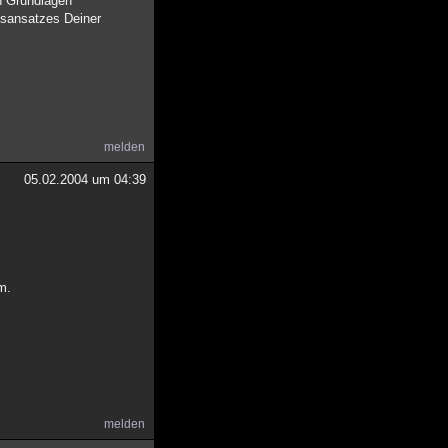
en Grundlagen
ngsansatzes Deiner
melden
05.02.2004 um 04:39
m.
melden