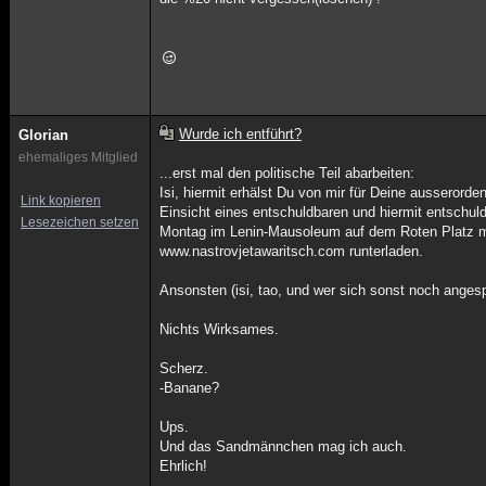
Wurde ich entführt?
Glorian
ehemaliges Mitglied
...erst mal den politische Teil abarbeiten:
Isi, hiermit erhälst Du von mir für Deine ausserord
Link kopieren
Einsicht eines entschuldbaren und hiermit entschuld
Lesezeichen setzen
Montag im Lenin-Mausoleum auf dem Roten Platz mel
www.nastrovjetawaritsch.com runterladen.
Ansonsten (isi, tao, und wer sich sonst noch angesp
Nichts Wirksames.
Scherz.
-Banane?
Ups.
Und das Sandmännchen mag ich auch.
Ehrlich!