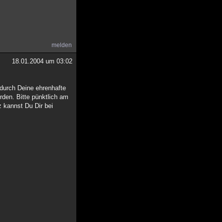
melden
18.01.2004 um 03:02
 durch Deine ehrenhafte
rden. Bitte pünktlich am
 kannst Du Dir bei