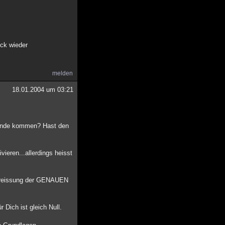
ück wieder
melden
18.01.2004 um 03:21
stande kommen? Hast den
vieren...allerdings heisst
 Umreissung der GENAUEN
 Dich ist gleich Null.