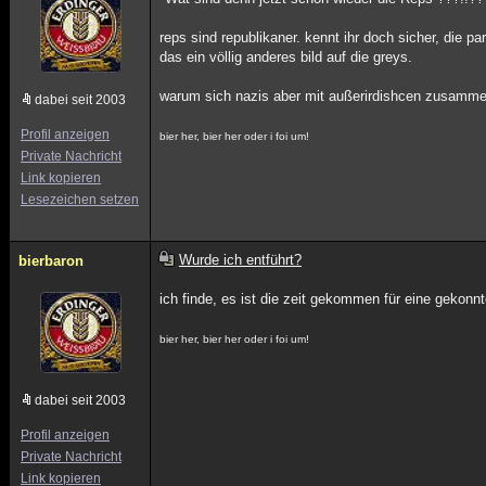
reps sind republikaner. kennt ihr doch sicher, die p
das ein völlig anderes bild auf die greys.
warum sich nazis aber mit außerirdishcen zusamment
dabei seit 2003
Profil anzeigen
bier her, bier her oder i foi um!
Private Nachricht
Link kopieren
Lesezeichen setzen
Wurde ich entführt?
bierbaron
ich finde, es ist die zeit gekommen für eine gekon
bier her, bier her oder i foi um!
dabei seit 2003
Profil anzeigen
Private Nachricht
Link kopieren