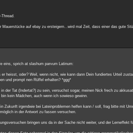
r-Thread.
ar Mauerstücke auf ebay zu ersteigern...wird mal Zeit, dass einer das gute St
fe eins, sprich at slashum parvum Latinum:
 er heisst, oder? Weil, wenn nicht, wie kann dann Dein fundiertes Urteil zu
en und prompt nen Rüffel erhalten? *ggg*
n der Tat (Indertat?) zu sein, versuchst sogar, meinen Nick frech zu akkusati
ch bin kein Mädchen, auch wenn ich sowieso gewinn.
n Zukunft irgendwie bei Lateinproblemen helfen kann / soll, frag bitte mit
 möglich in der Antwort zu fassen versuchen.
ngsversuchen bringen uns da in der Sache nicht weiter, und der Lerneffekt für