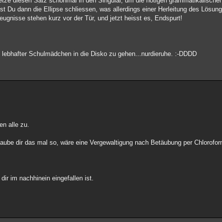
setze diesen Satz schonmal in den Singular, um die nötigen grammatikalisch
st Du dann die Ellipse schliessen, was allerdings einer Herleitung des Lösu
eugnisse stehen kurz vor der Tür, und jetzt heisst es, Endspurt!
z lebhafter Schulmädchen in die Disko zu gehen...nurdieruhe. :-DDDD
en alle zu.
glaube dir das mal so, wäre eine Vergewaltigung nach Betäubung per Chlorofor
ir im nachhinein eingefallen ist.