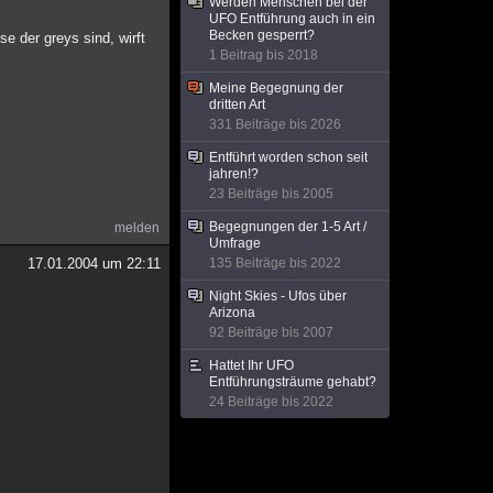
Werden Menschen bei der
UFO Entführung auch in ein
Becken gesperrt?
se der greys sind, wirft
1 Beitrag bis 2018
Meine Begegnung der
dritten Art
331 Beiträge bis 2026
Entführt worden schon seit
jahren!?
23 Beiträge bis 2005
Begegnungen der 1-5 Art /
melden
Umfrage
17.01.2004 um 22:11
135 Beiträge bis 2022
Night Skies - Ufos über
Arizona
92 Beiträge bis 2007
Hattet Ihr UFO
Entführungsträume gehabt?
24 Beiträge bis 2022