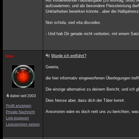
Als vorbereitende Hausaufgabe (zu Montag, bitte) 
aufzuwärmen, und als besondere Fleissleistung darf
Unklarheiten bewirken könnte...aber die Halbjahresz
Non schola, sed vita discedes.
- Und hab Dir gerade nicht verboten, mit einem Sat
Wurde ich entführt?
lexa
Gweria,
die hier informativ eingeworfenen Überlegungen treff
Die einzige alternative zu deinem Bericht, und ich 
dabei seit 2003
Dies hiesse aber, dass dich der Täter kennt.
Profil anzeigen
Ansonsten wäre es doch nett uns zu berichten, was d
Private Nachricht
Link kopieren
Lesezeichen setzen