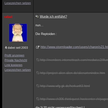
Lesezeichen setzen
Wurde ich entführt?
rafael
nun...
Die Reptoiden :
http://www.stormloader.com/users/charon/s21.h
dabei seit 2003
Profil anzeigen
http://members.internettrash.com/medwiss2/illum
Private Nachricht
Link kopieren
Lesezeichen setzen
http://project-alien.alien.de/alienartenindex.htm
http://www.wfg-gk.de/herkunft3.html
http://www.ch306.thinkquest.hostcenter.ch/pages
die %20 nicht vergessen(löschen) !