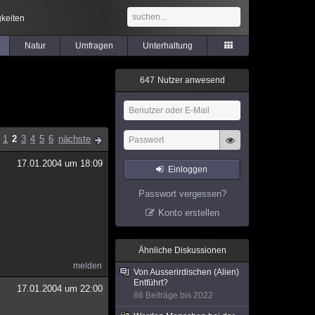
keiten
Natur
Umfragen
Unterhaltung
6
4
7
Nutzer anwesend
1
2
3
4
5
6
nächste
17.01.2004 um 18:09
Einloggen
Passwort vergessen?
Konto erstellen
Ähnliche Diskussionen
melden
Von Ausserirdischen (Alien)
Entführt?
17.01.2004 um 22:00
86 Beiträge bis 2022