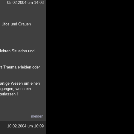
05.02.2004 um 14:03
n Ufos und Grauen
lebten Situation und
rt Trauma erleiden oder
dartige Wesen um einen
ngungen, wenn ein
erlassen !
melden
10.02.2004 um 16:09