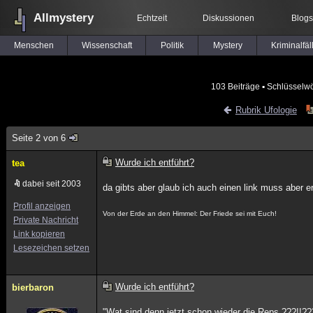
Allmystery
Echtzeit
Diskussionen
Blogs
Menschen
Wissenschaft
Politik
Mystery
Kriminalfäl
103 Beiträge
▪ Schlüsselwö
Rubrik Ufologie
Seite 2 von 6
Wurde ich entführt?
tea
dabei seit 2003
da gibts aber glaub ich auch einen link muss aber 
Profil anzeigen
Von der Erde an den Himmel: Der Friede sei mit Euch!
Private Nachricht
Link kopieren
Lesezeichen setzen
Wurde ich entführt?
bierbaron
"Wat sind denn jetzt schon wieder die Reps ???!!??