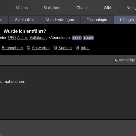
Videos
Statistiken
Chat
Wiki
Neuig
2
le
Spiritualität
Verschwörungen
Technologie
Ufologie
Wurde ich entführt?
rter:
UFO
,
Aliens
,
Entführung
▪ Abonnieren:
Feed
E-Mail
Beobachten
Antworten
Suchen
Infos
vorherige
erstmal suchen.
? "