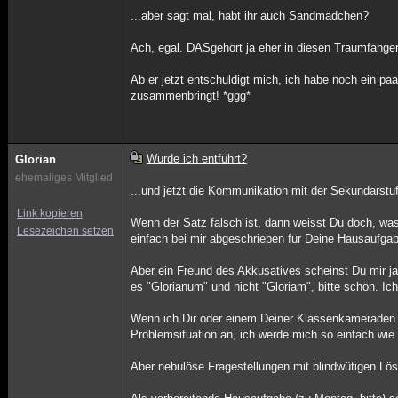
...aber sagt mal, habt ihr auch Sandmädchen?
Ach, egal. DASgehört ja eher in diesen Traumfänge
Ab er jetzt entschuldigt mich, ich habe noch ein pa
zusammenbringt! *ggg*
Wurde ich entführt?
Glorian
ehemaliges Mitglied
...und jetzt die Kommunikation mit der Sekundarstu
Link kopieren
Wenn der Satz falsch ist, dann weisst Du doch, was
Lesezeichen setzen
einfach bei mir abgeschrieben für Deine Hausaufgab
Aber ein Freund des Akkusatives scheinst Du mir ja i
es "Glorianum" und nicht "Gloriam", bitte schön. I
Wenn ich Dir oder einem Deiner Klassenkameraden i
Problemsituation an, ich werde mich so einfach wie
Aber nebulöse Fragestellungen mit blindwütigen Lösu