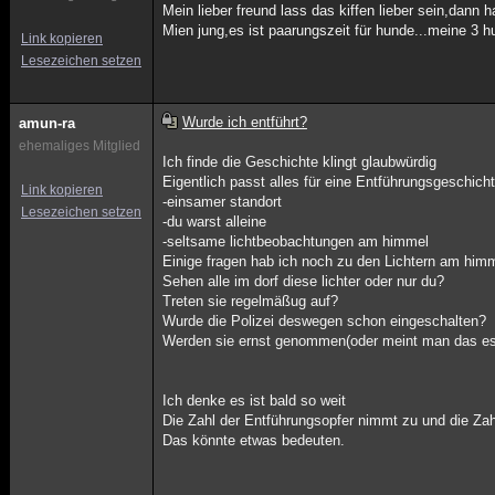
Mein lieber freund lass das kiffen lieber sein,dann 
Mien jung,es ist paarungszeit für hunde...meine 3
Link kopieren
Lesezeichen setzen
Wurde ich entführt?
amun-ra
ehemaliges Mitglied
Ich finde die Geschichte klingt glaubwürdig
Eigentlich passt alles für eine Entführungsgeschich
Link kopieren
-einsamer standort
Lesezeichen setzen
-du warst alleine
-seltsame lichtbeobachtungen am himmel
Einige fragen hab ich noch zu den Lichtern am him
Sehen alle im dorf diese lichter oder nur du?
Treten sie regelmäßug auf?
Wurde die Polizei deswegen schon eingeschalten?
Werden sie ernst genommen(oder meint man das es 
Ich denke es ist bald so weit
Die Zahl der Entführungsopfer nimmt zu und die Za
Das könnte etwas bedeuten.