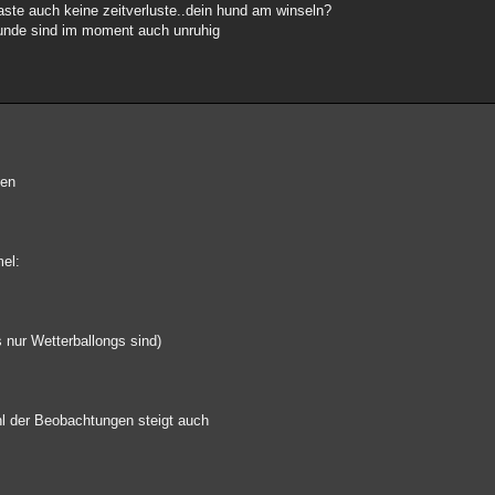
haste auch keine zeitverluste..dein hund am winseln?
 hunde sind im moment auch unruhig
ten
mel:
nur Wetterballongs sind)
hl der Beobachtungen steigt auch