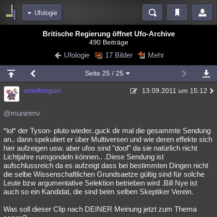
Ufologie
Bereiche
Britische Regierung öffnet Ufo-Archive
490 Beiträge
Echtzeit
Diskussionen
Blogs
Videos
Statistiken
Ufologie
17 Bilder
Mehr
Chat
Wiki
Neuigkeiten
2
Seite
25
/ 25
meine Rubriken
smokingun
13.09.2011 um 15:12
Menschen
Wissenschaft
Politik
Mystery
Kriminalfälle
Spiritualität
Verschwörungen
Technologie
Ufologie
@muninmv
*lol* der Tyson- pluto wieder..guck dir mal die gesammte Sendung
Natur
Umfragen
Unterhaltung
an.. dann spekuliert er über Multiversen und wie deren effekte sich
weitere Rubriken
hier aufzeigen usw. aber ufos sind "doof" da sie natürlich nicht
Lichtjahre rumgondeln können.. .Diese Sendung ist
Philosophie
Träume
Orte
Esoterik
Literatur
aufschlussreich da es aufzeigt dass bei bestimmten Dingen nicht
die selbe Wissenschaftlichen Grundsaetze gültig sind für solche
Astronomie
Helpdesk
Gruppen
Gaming
Filme
Leute bzw argumentative Selektion betrieben wird .Bill Nye ist
auch so ein Kandidat, die sind beim selben Skeptiker Verein.
Musik
Clash
Verbesserungen
Allmystery
English
Was soll dieser Clip nach DEINER Meinung jetzt zum Thema
Übersichten