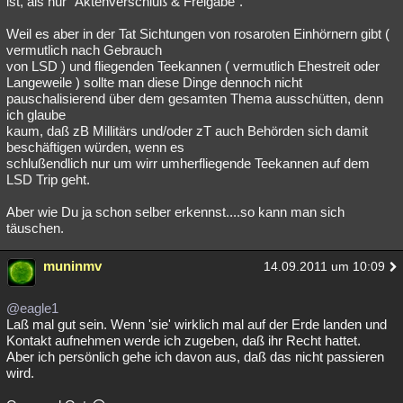
ist, als nur "Aktenverschluß & Freigabe".
Weil es aber in der Tat Sichtungen von rosaroten Einhörnern gibt (
vermutlich nach Gebrauch
von LSD ) und fliegenden Teekannen ( vermutlich Ehestreit oder
Langeweile ) sollte man diese Dinge dennoch nicht
pauschalisierend über dem gesamten Thema ausschütten, denn
ich glaube
kaum, daß zB Millitärs und/oder zT auch Behörden sich damit
beschäftigen würden, wenn es
schlußendlich nur um wirr umherfliegende Teekannen auf dem
LSD Trip geht.
Aber wie Du ja schon selber erkennst....so kann man sich
täuschen.
muninmv
14.09.2011 um 10:09
@eagle1
Laß mal gut sein. Wenn 'sie' wirklich mal auf der Erde landen und
Kontakt aufnehmen werde ich zugeben, daß ihr Recht hattet.
Aber ich persönlich gehe ich davon aus, daß das nicht passieren
wird.