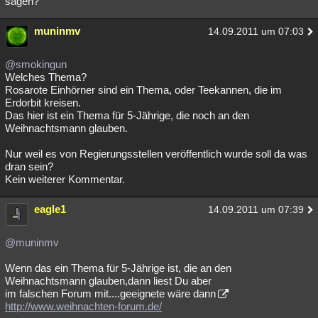
sagen?
Besucht
Teilgenommen
Alle
Neue
Geschlossen
muninmv
14.09.2011 um 07:03
Lesenswert
Schlüsselwörter
@smokingun
Welches Thema?
Rosarote Einhörner sind ein Thema, oder Teekannen, die im
Erdorbit kreisen.
Das hier ist ein Thema für 5-Jährige, die noch an den
Weihnachtsmann glauben.
Nur weil es von Regierungsstellen veröffentlich wurde soll da was
dran sein?
Kein weiterer Kommentar.
eagle1
14.09.2011 um 07:39
@muninmv
Wenn das ein Thema für 5-Jährige ist, die an den
Weihnachtsmann glauben,dann liest Du aber
im falschen Forum mit....geeignete wäre dann
http://www.weihnachten-forum.de/